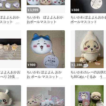
3,999
800
¥
¥
ぽよよんおか
ちいかわ ぽよよんおか
ちいかわ ぽよよんおか
スコット モ
おボールマスコット
ボールマスコット
っくりマシュ
5種
900
2,100
¥
¥
ぽよよんおかお
ちいかわ ぽよよん おか
ちいかわカレーのお供
べり 討伐 マ
お ボール マスコット ハ
ちBIGぬいぐるみ うさ
うさぎ
チワレ
ぎ ぽよよんおかおボ
ルマスコット