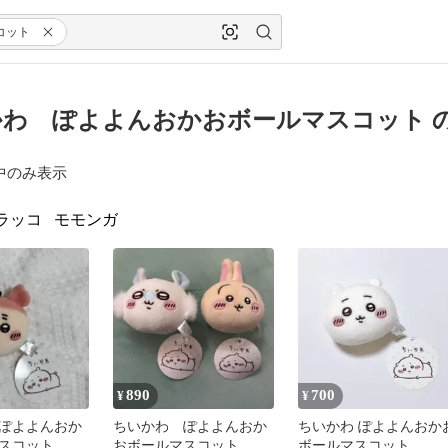
コット
かわ ぽよよんおかおボールマスコット 
中のみ表示
ラッコ
モモンガ
890
700
¥
¥
ぽよよんおか
ちいかわ ぽよよんおか
ちいかわ ぽよよんおか
スコット 古
おボールマスコット
ボールマスコット