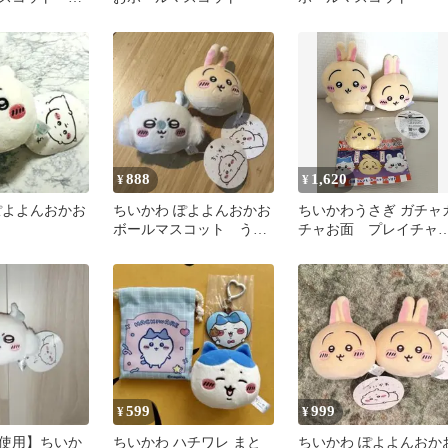
888
1,620
¥
¥
ぽよよんおかお
ちいかわ ぽよよんおかお
ちいかわうさぎ ガチャ
ボールマスコット うさ
チャお面 プレイチャ
ぎ・モモンガ
ム おかおぽよよんボ
ルマスコット
599
999
¥
¥
使用】ちいか
ちいかわ ハチワレ まと
ちいかわ ぽよよんおか