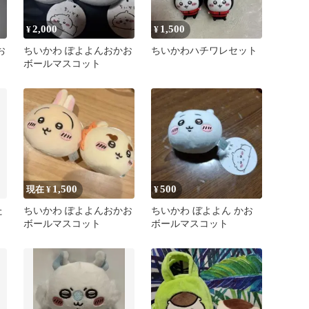
2,000
1,500
¥
¥
お
ちいかわ ぽよよんおかお
ちいかわハチワレセット
ボールマスコット
1,500
500
現在 ¥
¥
た
ちいかわ ぽよよんおかお
ちいかわ ぼよよん かお
ボールマスコット
ボールマスコット
ー