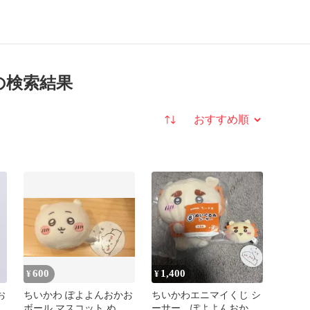
の検索結果
並び替え
600
1,400
¥
¥
お
ちいかわ ぽよよんおかお
ちいかわエニマイくじ シ
ボール マスコット ぬい
ーサー ぽよよんおかお