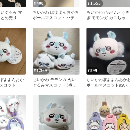
400
1,555
¥
¥
ぬいぐるみ マ
ちいかわ ぽよよんおかお
ちいかわ ハチワレ うさ
まとめ売り
ボールマスコット ハチワ
ぎ モモンガ カニちゃん
レ ぬいぐるみ
マスコット4つセット
1,369
599
¥
¥
ぽよよんおか
ちいかわ モモンガ ぬい
ちいかわぽよよんおか
スコット
ぐるみマスコット 3点セ
ボールマスコットぬい
ット
るみ モモンガ