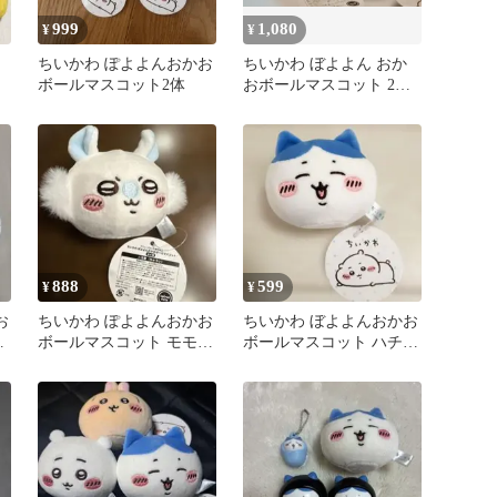
999
1,080
¥
¥
ちいかわ ぽよよんおかお
ちいかわ ぼよよん おか
ボールマスコット2体
おボールマスコット 2種
セット
888
599
¥
¥
お
ちいかわ ぽよよんおかお
ちいかわ ぼよよんおかお
ー
ボールマスコット モモン
ボールマスコット ハチワ
ガ
レ