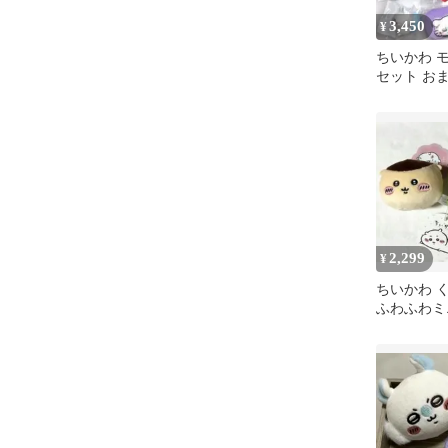
3,450
¥
ちいかわ 
セット お
開封タグ付
2,299
¥
ちいかわ 
ふわふわミ
よんおかお
じゅう