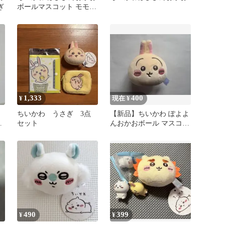
ぎ
ボールマスコット モモン
ガ
1,333
400
¥
現在 ¥
ちいかわ うさぎ 3点
【新品】ちいかわ ぽよよ
ッ
セット
んおかおボール マスコッ
ト うさぎ ぬいぐるみ
490
399
¥
¥