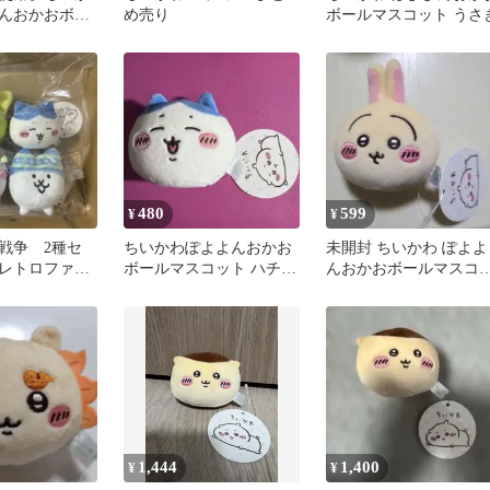
んおかおボー
め売り
ボールマスコット うさ
ト モモンガ
480
599
¥
¥
戦争 2種セ
ちいかわぽよよんおかお
未開封 ちいかわ ぽよよ
y レトロファー
ボールマスコット ハチワ
んおかおボールマスコ
かわ ハチワレ
レ
ト うさぎ
1,444
1,400
¥
¥