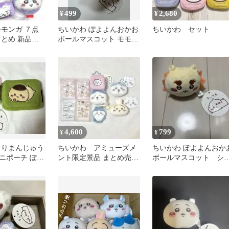
499
2,680
¥
¥
モモンガ ７点
ちいかわ ぽよよんおかお
ちいかわ セット
まとめ 新品未
ボールマスコット モモン
き
ガ 【新品・タグ付き】
4,600
799
¥
¥
くりまんじゅう
ちいかわ アミューズメ
ちいかわ ぽよよんおか
ニポーチ ぽよ
ント限定景品 まとめ売
ボールマスコット シ
ボール 栗まん
り ちいかわ うさぎ
サー
ハチワレ