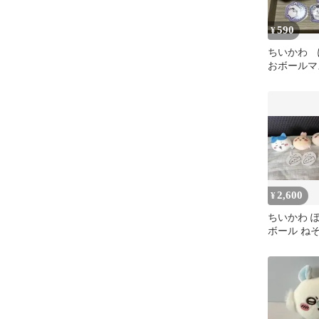
590
¥
ちいかわ 
おボールマ
モンガ ぷ
マロシール
2,600
¥
ちいかわ 
ボール ねそ
スコット 