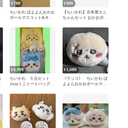
700
900
¥
¥
ちいかわ ぽよよんおかお
【ちいかわ】古本屋カニ
ボールマスコット&キー
ちゃんセット おかおボー
ホルダー
ルマスコット＆ミラース
テッカー
6,999
1,680
¥
¥
お
ちいかわ ５点セット
《ラッコ》 ちいかわ ぽ
ぐ
2wayミニトートバッグ
よよんおかおボールマス
ボールおかおマスコッ
コット
ト がま口