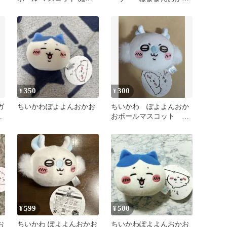
ぐるみ
ボールマスコット セッ
ト
350
300
¥
¥
ガ
ちいかわぽよよんおかお
ちいかわ ぽよよんおか
ー
おボールマスコット モ
ー
モンガ
599
500
¥
¥
お
ちいかわ ぽよよんおかお
ちいかわぽよよんおかお