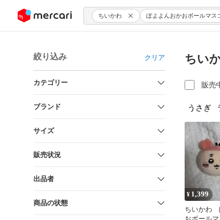
ンツにスキップ
ちいかわ
ぽよよんおかおボールマス
絞り込み
ちい
クリア
カテゴリー
販売
ブランド
うさぎ
サイズ
販売状況
出品者
1,399
¥
商品の状態
ちいかわ 
おボールマ