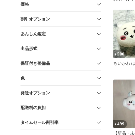
価格
本屋
割引オプション
あんしん鑑定
出品形式
500
¥
保証付き整備品
ちいかわ 
色
発送オプション
配送料の負担
タイムセール割引率
499
¥
【新品・未