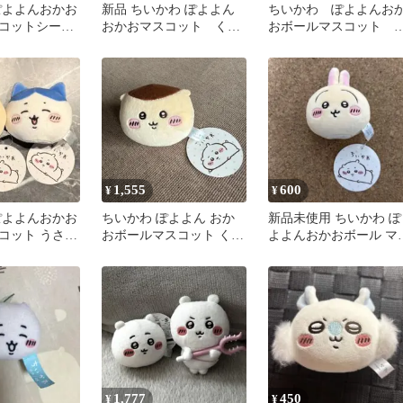
ぽよよんおかお
新品 ちいかわ ぽよよん
ちいかわ ぽよよんお
コットシーサ
おかおマスコット くり
おボールマスコット 
まんじゅう
りまんじゅう
1,555
600
¥
¥
ぽよよんおかお
ちいかわ ぽよよん おか
新品未使用 ちいかわ ぽ
コット うさ
おボールマスコット くり
よよんおかおボール マ
レ
まんじゅう プライズ ぬ
コット うさぎ ぬいぐる
いぐるみ
み
1,777
450
¥
¥