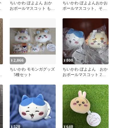
か
ちいかわ ぽよよん おか
ちいかわ ぽよよんおかお
く
おボールマスコット もも
ボールマスコット、その
んが 手の平サイズ
他。２４時間以内発送‼️
2,066
800
¥
¥
ちいかわ モモンガグッズ
ちいかわ ぼよよん おか
ス
5種セット
おボールマスコット 2種
セット
520
640
¥
¥