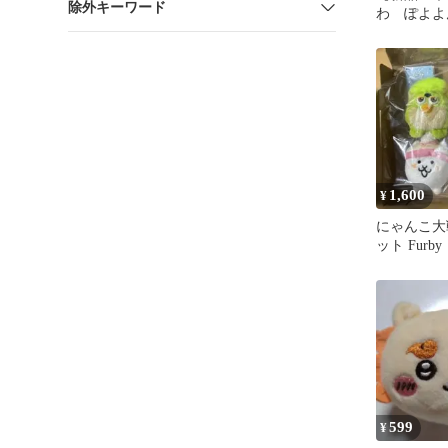
除外キーワード
わ ぽよよ
ルマスコッ
1,600
¥
にゃんこ大
ット Furb
ビー ちい
599
¥