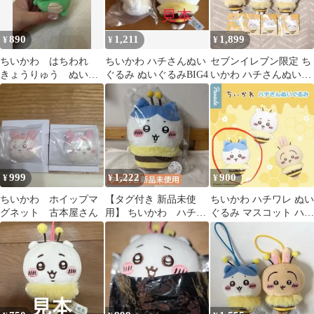
890
1,211
1,899
¥
¥
¥
ちいかわ はちわれ
ちいかわ ハチさんぬい
セブンイレブン限定 ち
きょうりゅう ぬいぐ
ぐるみ ぬいぐるみBIG4
いかわ ハチさんぬいぐ
るみストラップ
るみマスコット 3点セ
ット
999
1,222
900
¥
¥
¥
ちいかわ ホイップマ
【タグ付き 新品未使
ちいかわ ハチワレ ぬい
グネット 古本屋さん
用】 ちいかわ ハチさ
ぐるみ マスコット ハチ
んBIGぬいぐるみ ハ
さんぬいぐるみ 未開
チワレ
封