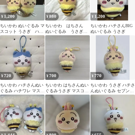
1,200
880
1,200
¥
¥
¥
ちいかわ ぬいぐるみ マ
ちいかわ はちさん
ちいかわ ハチさんBIG
スコット うさぎ ハチ
ぬいぐるみ うさぎ
ぬいぐるみ うさぎ
さん蜂さん2個セット
① 新品
720
700
770
¥
¥
¥
ちいかわ ハチさんぬい
ちいかわ はちさんぬい
ちいかわ うさぎ ハチさ
ぐるみ ハチワレ マスコ
ぐるみうさぎ マスコッ
んぬいぐるみ セブンイ
ット
ト
レブン限定