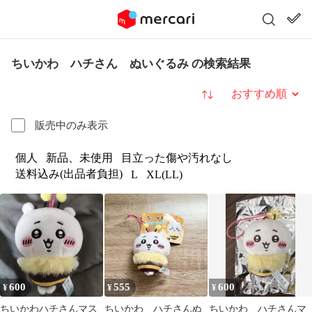
ちいかわ ハチさん ぬいぐるみ の検索結果
並び替え
販売中のみ表示
個人
新品、未使用
目立った傷や汚れなし
送料込み(出品者負担)
L
XL(LL)
600
555
600
¥
¥
¥
ちいかわハチさんマス
ちいかわ ハチさんぬ
ちいかわ ハチさんマ