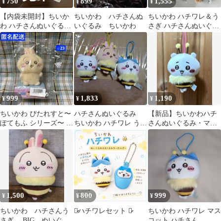
750
899
1,555
¥
¥
¥
【内袋未開封】ちいか
ちいかわ ハチさんぬ
ちいかわ ハチワレ＆う
わ ハチさんぬいぐるみ
いぐるみ ちいかわ
さぎ ハチさんぬいぐる
ちいかわ
み 2種セット
999
1,833
1,190
¥
¥
¥
ちいかわ ぴたれすと〜
ハチさんぬいぐるみ
【新品】ちいかわハチ
ぽてもふ シリーズ〜 う
ちいかわ ハチワレ うさ
さんぬいぐるみ・マス
さぎ ⭐︎23
ぎ マスコット 3点セ
コット
ット
1,500
800
999
¥
¥
¥
ちいかわ ハチさんう
♡̷̷̷ハチワレセット ♡̷̷̷
ちいかわ ハチワレ マス
さぎ BIG ぬいぐる
コット ハチさん