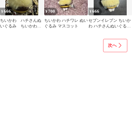
666
700
666
¥
¥
¥
ちいかわ ハチさんぬ
ちいかわ ハチワレ ぬい
セブンイレブン ちいか
いぐるみ ちいかわ
ぐるみ マスコット
わ ハチさんぬいぐるみ
セブン限定
ちいかわ
次へ