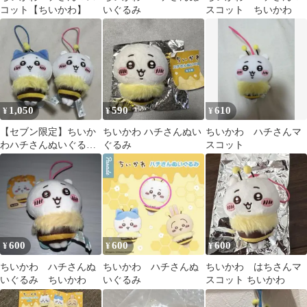
コット【ちいかわ】
いぐるみ
スコット ちいかわ
1,050
590
610
¥
¥
¥
【セブン限定】ちいか
ちいかわ ハチさんぬい
ちいかわ ハチさんマ
わハチさんぬいぐるみ
ぐるみ
スコット
ちいかわ・ハチワレ
600
600
600
¥
¥
¥
ちいかわ ハチさんぬ
ちいかわ ハチさんぬ
ちいかわ はちさんマ
いぐるみ ちいかわ
いぐるみ
スコット ちいかわ