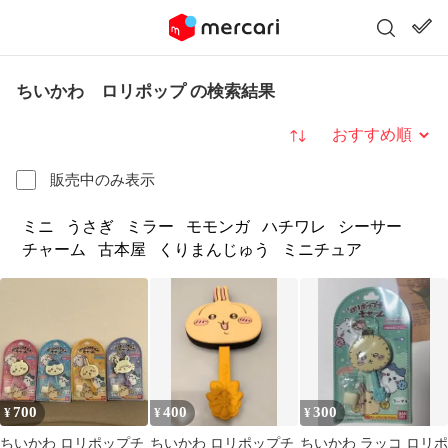
ちいかわ ロリポップ の検索結果
並び替え
販売中のみ表示
ミニ
うさぎ
ミラー
モモンガ
ハチワレ
シーサー
チャーム
古本屋
くりまんじゅう
ミニチュア
700
400
300
¥
¥
¥
ちいかわ ロリポップチ
ちいかわ ロリポップチ
ちいかわ ラッコ ロリポ