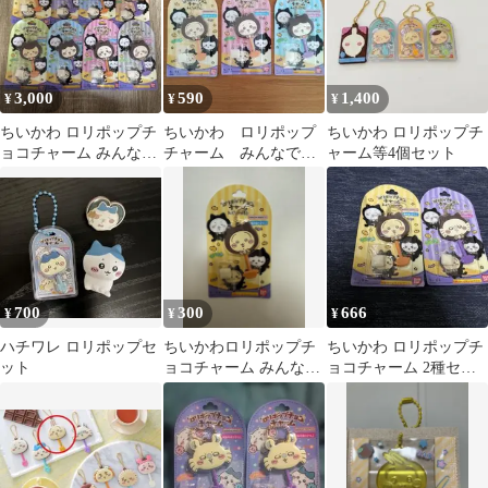
3,000
590
1,400
¥
¥
¥
ちいかわ ロリポップチ
ちいかわ ロリポップ
ちいかわ ロリポップチ
ョコチャーム みんな黒
チャーム みんなで黒
ャーム等4個セット
猫 8個セット
猫
700
300
666
¥
¥
¥
ハチワレ ロリポップセ
ちいかわロリポップチ
ちいかわ ロリポップチ
ット
ョコチャーム みんな黒
ョコチャーム 2種セッ
猫 うさぎ
ト