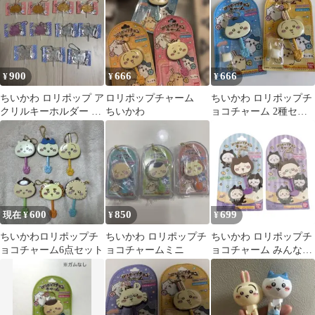
900
666
666
¥
¥
¥
ちいかわ ロリポップ ア
ロリポップチャーム
ちいかわ ロリポップチ
クリルキーホルダー 3
ちいかわ
ョコチャーム 2種セッ
種11個セット
ト ハチワレ うさぎ
600
850
699
現在 ¥
¥
¥
ちいかわロリポップチ
ちいかわ ロリポップチ
ちいかわ ロリポップチ
ョコチャーム6点セット
ョコチャームミニ
ョコチャーム みんなで
黒猫 ハチワレ•モモン
ガ バラ売り可