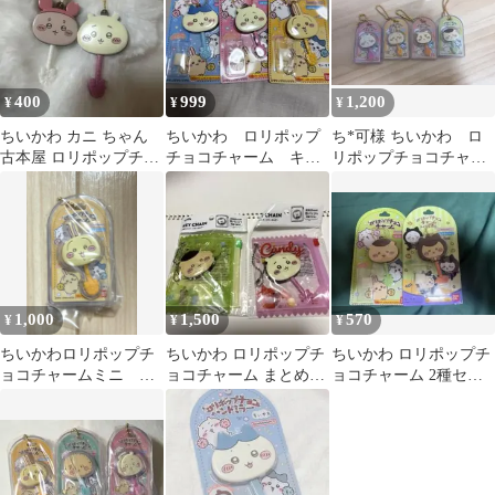
400
999
1,200
¥
¥
¥
ちいかわ カニ ちゃん
ちいかわ ロリポップ
ち*可様 ちいかわ ロ
古本屋 ロリポップチョ
チョコチャーム キー
リポップチョコチャー
コチャーム 本体のみ
ホルダー うさぎ ハチ
ム セット
ワレ
1,000
1,500
570
¥
¥
¥
ちいかわロリポップチ
ちいかわ ロリポップチ
ちいかわ ロリポップチ
ョコチャームミニ う
ョコチャーム まとめ売
ョコチャーム 2種セッ
さぎ
り
ト