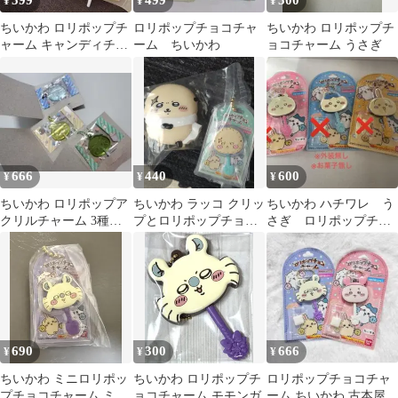
599
499
500
¥
¥
¥
ちいかわ ロリポップチ
ロリポップチョコチャ
ちいかわ ロリポップチ
ャーム キャンディチャ
ーム ちいかわ
ョコチャーム うさぎ
ームズ 2個セット う
さぎ らっこ
666
440
600
¥
¥
¥
ちいかわ ロリポップア
ちいかわ ラッコ クリッ
ちいかわ ハチワレ う
クリルチャーム 3種セ
プとロリポップチョコ
さぎ ロリポップチョ
ット
のミニキーホルダー
コチャーム
690
300
666
¥
¥
¥
ちいかわ ミニロリポッ
ちいかわ ロリポップチ
ロリポップチョコチャ
プチョコチャーム ミニ
ョコチャーム モモンガ
ーム ちいかわ 古本屋