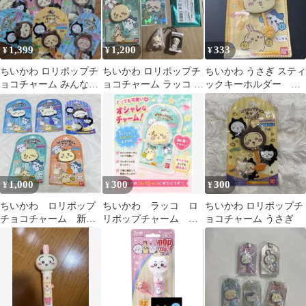
1,399
1,200
333
¥
¥
¥
ちいかわ ロリポップチ
ちいかわ ロリポップチ
ちいかわ うさぎ スティ
ョコチャーム みんなで
ョコチャーム ラッコ フ
ックキーホルダー ロ
黒猫 コンプ セット
ィギュア セット まと
リポップチョコチャー
め売り
ム
1,000
300
300
¥
¥
¥
ちいかわ ロリポップ
ちいかわ ラッコ ロ
ちいかわ ロリポップチ
チョコチャーム 新
リポップチャーム ミ
ョコチャーム うさぎ
品 未開封 5個 ハチ
ニチュア キーホルダ
ワレ モモンガ
ー