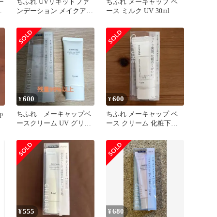
ー
ちふれ UVリキッドファ
ちふれ メーキャップ ベ
ク
ンデーション メイクアッ
ース ミルク UV 30ml
プベースミルク パーフ
ェクトワン
600
600
¥
¥
p
ちふれ メーキャップベ
ちふれ メーキャップ ベ
ン
ースクリーム UV グリー
ース クリーム 化粧下地
ン
35g
555
680
¥
¥