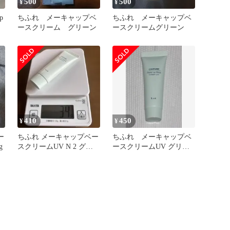
500
500
¥
¥
p
ちふれ メーキャップベ
ちふれ メーキャップベ
ースクリーム グリーン
ースクリームグリーン
410
450
¥
¥
ー
ちふれ メーキャップベー
ちふれ メーキャップベ
g
スクリームUV N 2 グリ
ースクリームUV グリー
ーン
ン