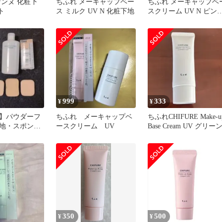
ザンヌ 化粧下
ちふれ メーキャップベー
ちふれ メーキャップベ
ト
ス ミルク UV N 化粧下地
スクリーム UV N ピン
30g
999
333
¥
¥
】パウダーフ
ちふれ メーキャップベ
ちふれCHIFURE Make-u
地・スポンジ
ースクリーム UV
Base Cream UV グリー
・パフセット
K】
350
500
¥
¥