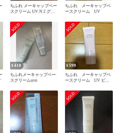
ー
ちふれ メーキャップベー
ちふれ メーキャップベ
スクリーム UV N 2 グリ
ースクリーム UV
ーン
410
599
¥
¥
ー
ちふれメーキャップベー
ちふれ メーキャップベ
ク
スクリームuvn
ースクリーム UV ピン
ク