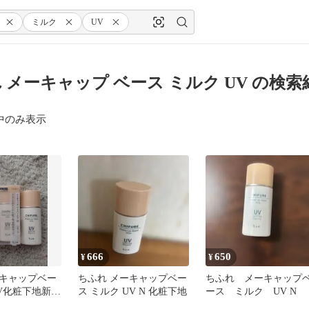
ミルク
UV
 メーキャップ ベース ミルク UV の検索
中のみ表示
666
650
¥
¥
キャップベー
ちふれ メーキャップベー
ちふれ メーキャップ
V化粧下地新品
ス ミルク UV N 化粧下地
ース ミルク UV N
ト