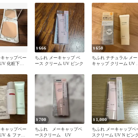
666
650
¥
¥
ーキャップベー
ちふれ メーキャップ ベ
ちふれ ナチュラル メー
UV 化粧下地
ース クリーム UV ピンク
キャップ クリーム UV 
ション 化粧品
ヌードベージュ
700
1,000
¥
¥
ーキャップベー
ちふれ メーキャップベ
ちふれ メーキャップベ
V ＆ ファシ
ースクリーム UV
スクリーム UV N ピン