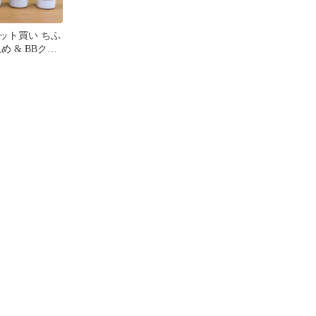
ット買い ちふ
め & BBクリ
セット