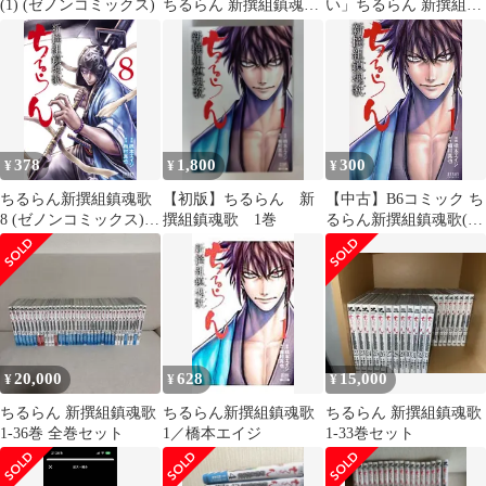
(1) (ゼノンコミックス)
ちるらん 新撰組鎮魂歌
い」ちるらん 新撰組鎮
(レクイエム) コミック
魂歌(レクイエム) コミ
1-16巻セット (ゼノンコ
ック 1-16巻セット (ゼ
ミックス)
ノンコミックス)
378
1,800
300
¥
¥
¥
ちるらん新撰組鎮魂歌
【初版】ちるらん 新
【中古】B6コミック ち
8 (ゼノンコミックス)／
撰組鎮魂歌 1巻
るらん新撰組鎮魂歌(1)
橋本エイジ、梅村真也
/ 橋本エイジ
20,000
628
15,000
¥
¥
¥
ちるらん 新撰組鎮魂歌
ちるらん新撰組鎮魂歌
ちるらん 新撰組鎮魂歌
1-36巻 全巻セット
1／橋本エイジ
1-33巻セット