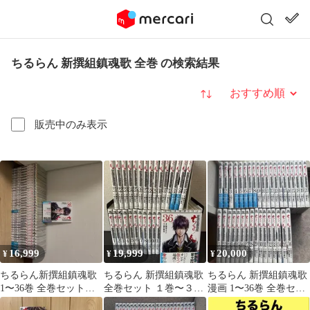
ちるらん 新撰組鎮魂歌 全巻 の検索結果
並び替え
販売中のみ表示
16,999
19,999
20,000
¥
¥
¥
ちるらん新撰組鎮魂歌
ちるらん 新撰組鎮魂歌
ちるらん 新撰組鎮魂歌
1〜36巻 全巻セット
全巻セット １巻〜３６
漫画 1〜36巻 全巻セッ
橋本エイジ 梅村真也
巻 （ほぼ全巻初版）
ト