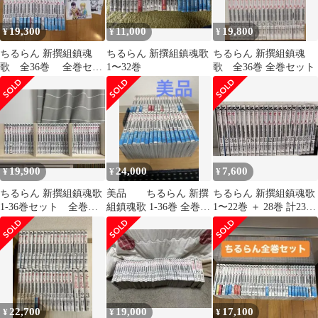
19,300
11,000
19,800
¥
¥
¥
ちるらん 新撰組鎮魂
ちるらん 新撰組鎮魂歌
ちるらん 新撰組鎮魂
歌 全36巻 全巻セッ
1〜32巻
歌 全36巻 全巻セット
ト 特典付き
19,900
24,000
7,600
¥
¥
¥
ちるらん 新撰組鎮魂歌
美品 ちるらん 新撰
ちるらん 新撰組鎮魂歌
1-36巻セット 全巻セ
組鎮魂歌 1-36巻 全巻セ
1〜22巻 ＋ 28巻 計23冊
ット
ット
セット 漫画 コミック
22,700
19,000
17,100
¥
¥
¥