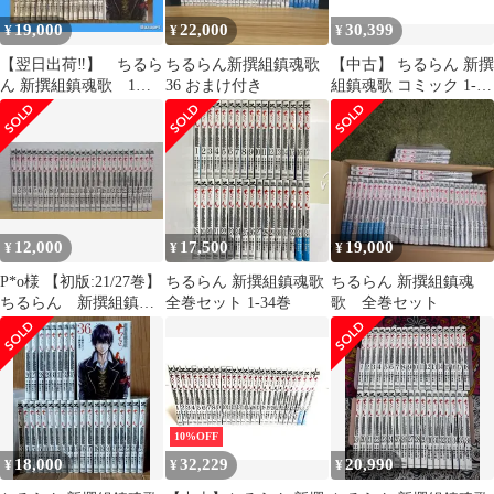
19,000
22,000
30,399
¥
¥
¥
【翌日出荷‼️】 ちるら
ちるらん新撰組鎮魂歌
【中古】 ちるらん 新撰
ん 新撰組鎮魂歌 1巻
36 おまけ付き
組鎮魂歌 コミック 1-27
から36巻 全巻セット
巻セット
12,000
17,500
19,000
¥
¥
¥
P*o様 【初版:21/27巻】
ちるらん 新撰組鎮魂歌
ちるらん 新撰組鎮魂
ちるらん 新撰組鎮魂
全巻セット 1-34巻
歌 全巻セット
歌 27巻セット 未完
10%OFF
18,000
32,229
20,990
¥
¥
¥