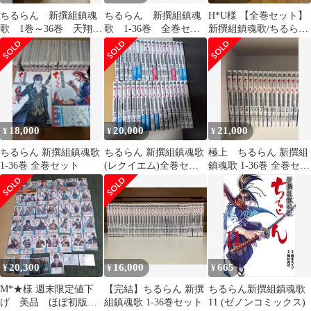
ちるらん 新撰組鎮魂
ちるらん 新撰組鎮魂
H*U様 【全巻セット】
歌 1巻～36巻 天翔の
歌 1-36巻 全巻セッ
新撰組鎮魂歌/ちるらん
龍馬 全巻セット 1巻
ト （ゼノンコミック
全36巻(完結)
～3巻
ス） 梅村真也
18,000
20,000
21,000
¥
¥
¥
ちるらん 新撰組鎮魂歌
ちるらん 新撰組鎮魂歌
極上 ちるらん 新撰組
1-36巻 全巻セット
(レクイエム)全巻セッ
鎮魂歌 1-36巻 全巻セッ
ト
ト
20,300
16,000
665
¥
¥
¥
M*★様 週末限定値下
【完結】ちるらん 新撰
ちるらん新撰組鎮魂歌
げ 美品 ほぼ初版
組鎮魂歌 1-36巻セット
11 (ゼノンコミックス)