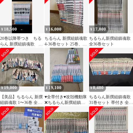
18,500
16,000
17,000
¥
¥
¥
20巻以降帯つき ちる
ちるらん 新撰組鎮魂歌
ちるらん新撰組鎮魂歌
らん 新撰組鎮魂歌 全
4-36巻セット 25巻、32
全36巻セット
36巻 美品
巻除く
19,000
19,100
8,480
¥
¥
¥
【美品】ちるらん 新撰
♥️全帯付き♥️攻殻機動隊
ちるらん新撰組鎮魂歌
組鎮魂歌 1〜36巻 全巻
❌ちるらん新撰組鎮魂
31巻セット 帯付き 全巻
セット
歌 橋本エイジは付属し
ブックカバー付き
ません