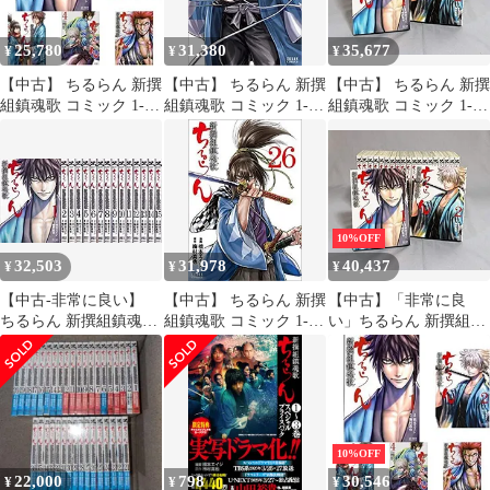
25,780
31,380
35,677
¥
¥
¥
【中古】 ちるらん 新撰
【中古】 ちるらん 新撰
【中古】 ちるらん 新撰
組鎮魂歌 コミック 1-20
組鎮魂歌 コミック 1-24
組鎮魂歌 コミック 1-25
巻セット
巻セット
巻セット
10%OFF
32,503
31,978
40,437
¥
¥
¥
【中古-非常に良い】
【中古】 ちるらん 新撰
【中古】「非常に良
ちるらん 新撰組鎮魂歌
組鎮魂歌 コミック 1-26
い」ちるらん 新撰組鎮
コミック 1-22巻セット
巻セット
魂歌 コミック 1-25巻セ
ット
10%OFF
22,000
798
30,546
¥
¥
¥