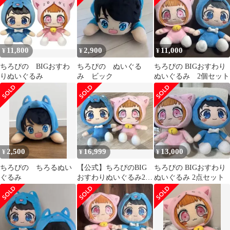
11,800
2,900
11,000
¥
¥
¥
ちろぴの BIGおすわ
ちろぴの ぬいぐる
ちろぴの BIGおすわり
りぬいぐるみ
み ビック
ぬいぐるみ 2個セット
2,500
16,999
13,000
¥
¥
¥
ちろぴの ちろるぬい
【公式】ちろぴのBIG
ちろぴの BIGおすわり
ぐるみ
おすわりぬいぐるみ2個
ぬいぐるみ 2点セット
セット