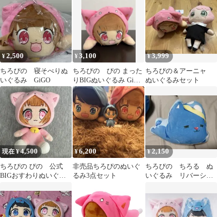
GIGO限定
2,500
3,100
3,999
¥
¥
¥
ちろぴの 寝そべりぬ
ちろぴの ぴの まった
ちろぴの＆アーニャ
いぐるみ GiGO
りBIGぬいぐるみ GiGO
ぬいぐるみセット
限定
4,500
6,200
2,150
現在 ¥
¥
¥
ちろぴの ぴの 公式
非売品ちろぴのぬいぐ
ちろぴの ちろる ぬ
BIGおすわりぬいぐる
るみ3点セット
いぐるみ リバーシブ
み
ル