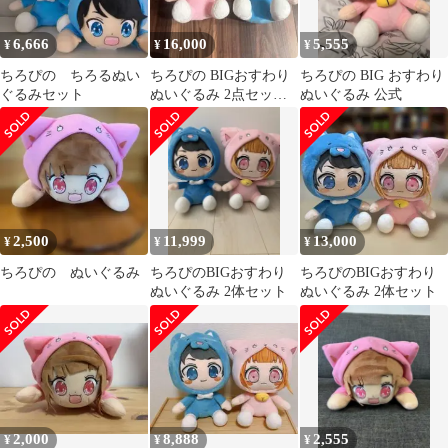
6,666
16,000
5,555
¥
¥
¥
ちろぴの ちろるぬい
ちろぴの BIGおすわり
ちろぴの BIG おすわり
ぐるみセット
ぬいぐるみ 2点セット
ぬいぐるみ 公式
＊メルカリ市終了後は
値上げします
2,500
11,999
13,000
¥
¥
¥
ちろぴの ぬいぐるみ
ちろぴのBIGおすわり
ちろぴのBIGおすわり
ぬいぐるみ 2体セット
ぬいぐるみ 2体セット
2,000
8,888
2,555
¥
¥
¥