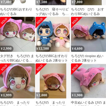
7,400
7,500
7,000
¥
¥
¥
ちろぴのBIGおすわり
ちろぴの 寝そべりビ
ちろぴの ぴの おす
ぬいぐるみ
ッグぬいぐるみ ちろ
わりBIGぬいぐるみ
る
2,990
12,500
4,600
¥
¥
¥
タグ付き ちろぴの ま
ちろぴのBIGおすわり
ちろぴの tiropino ぬい
ったりBIGぬいぐるみ
ぬいぐるみ 2体セット
ぐるみ 2体セット
ちろぴの フェイスポ
ーチ セット
1,999
2,000
1,900
¥
¥
¥
ちろぴの まったり
ちろぴの まったり
中古ぬいぐるみ ぴの ま