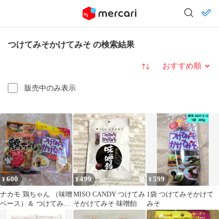
つけてみそかけてみそ の検索結果
並び替え
販売中のみ表示
600
499
599
¥
¥
¥
ナカモ 鶏ちゃん （味噌
MISO CANDY つけてみ
1袋 つけてみそかけて
ベース）＆ つけてみそ
そかけてみそ 味噌飴
みそ
かけてみそ セット 2