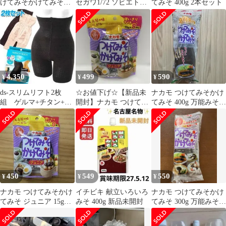
けてみそかけてみそ
セガワ1/72 ソビエト軍
てみそ 400g 2本セット
400g
戦闘機 ポリカルポ
フ I-16
4,350
499
590
¥
¥
¥
ds-スリムリフト2枚
☆お値下げ☆【新品未
ナカモ つけてみそかけ
組 ゲルマ+チタン+ナ
開封】ナカモ つけてみ
てみそ 400g 万能みそだ
ノ銀 ブラック×ベージ
そかけてみそ ジュニア
れ
ュー M
15g×8袋
450
549
550
¥
¥
¥
ナカモ つけてみそかけ
イチビキ 献立いろいろ
ナカモ つけてみそかけ
てみそ ジュニア 15g×8
みそ 400g 新品未開封
てみそ 300g 万能みそだ
袋
れ