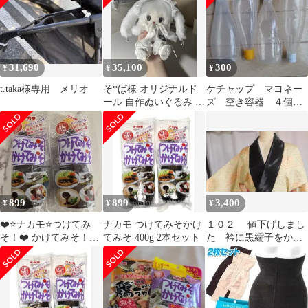
31,690
35,100
300
¥
¥
¥
t.taka様専用 メリオ
そ*ば様 オリジナルド
ケチャップ マヨネー
ール 自作ぬいぐるみ ハ
ズ 空き容器 ４個
ンドメイド サブカル
まとめ売り
y2k
899
899
3,400
¥
¥
¥
❤️⭐️ナカモ⭐️つけてみ
ナカモ つけてみそかけ
１０２ 値下げしまし
そ！❤️ かけてみそ！❣️
てみそ 400g 2本セット
た 衿に黒繻子をかけ
２本セット
た大島の着物