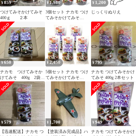
859
1,980
1,200
¥
¥
¥
つけてみそかけてみそ
3個セット ナカモ つけ
じっくりぬりえ
400ｇ ２本
てみそかけてみそ
400g 味噌風味 愛知
南倉庫
650
2,450
795
¥
¥
¥
ナカモ つけてみそか
5個セット ナカモ つけ
ナカモ つけてみそかけ
けてみそ 400g 2袋セ
てみそかけてみそ
てみそ 400g 2本セット
ット
400g 味噌風味 愛知
南倉庫
579
1,700
949
¥
¥
¥
【迅速配送】ナカモ つ
【塗装済み完成品】ハ
ナカモ つけてみそかけ