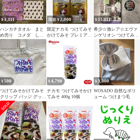
1,111
2,000
11,111
¥
現在 ¥
¥
ハンカチタオル まと
限定ナカモ つけてみそ
希少☆激レア☆エヴァ
め売り コメダ しる
かけてみそ プレミアム
ンゲリオン つけてみそ
こサンド つけてみそ
2026アジア大会 2本セ
かけてみその箱と オリ
かけてまたそ
ット
ジナルシール付
500
4,790
3,000
¥
¥
¥
つけてみそかけてみそ
ナカモ つけてみそかけ
WOSADO 自然なボリ
クリップ バッジ グッズ
てみそ 400g 10個
ューム つけまつ毛
名古屋