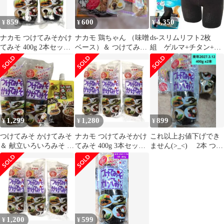
859
600
4,350
¥
¥
¥
ナカモ つけてみそかけ
ナカモ 鶏ちゃん （味噌
ds-スリムリフト2枚
てみそ 400g 2本セッ
ベース）＆ つけてみそ
組 ゲルマ+チタン+ナ
ト 賞味期限2026年12
かけてみそ セット 2
ノ銀 ブラック×ベージ
月6日
袋セット
ュー S
1,299
1,280
899
¥
¥
¥
つけてみそ かけてみそ
ナカモ つけてみそかけ
これ以上お値下げでき
＆ 献立いろいろみそ 3
てみそ 400g 3本セット
ません(>_<) 2本 つけ
点セット
2026年12月6日以降のも
てみそかけてみそ 400
の
ｇ
1,200
599
¥
¥