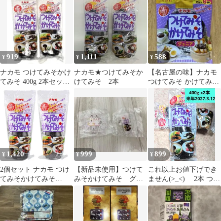
袋セット
919
1,111
588
¥
¥
¥
ナカモ つけてみそかけ
ナカモ★つけてみそか
【名古屋の味】ナカモ
てみそ 400g 2本セット
けてみそ 2本
つけてみそ かけてみそ
賞味期限207.2.4
ジュニア 15g×8袋
1,420
999
899
¥
¥
¥
2個セット ナカモ つけ
【新品未使用】つけて
これ以上お値下げでき
てみそかけてみそ
みそかけてみそ グッ
ません(>_<) 2本 つけ
400g 味噌風味 愛知
ズ アクリル バッ
てみそかけてみそ 400
南倉庫
ジ 名古屋 限定
ｇ