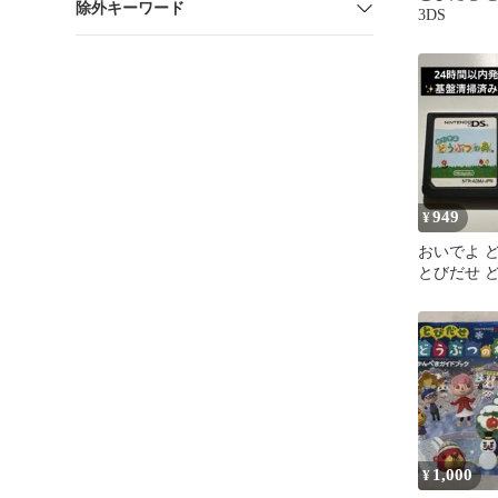
除外キーワード
3DS
949
¥
おいでよ 
とびだせ 
ソフト2本
売り
1,000
¥