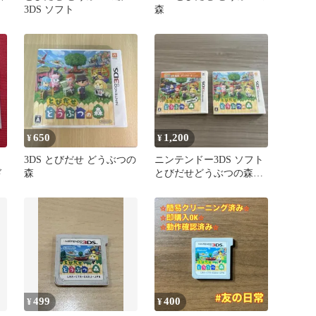
3DS ソフト
森
650
1,200
¥
¥
3DS とびだせ どうぶつの
ニンテンドー3DS ソフト
ド
森
とびだせどうぶつの森
amiibo+ 2本セット
499
400
¥
¥