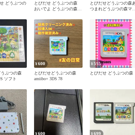
だせ どうぶつの
とびだせ どうぶつの森
とびだせどうぶつの森
おいでよ どうぶつの森
つまれどうぶつの森マ
トモダチコレクション
コットコレクションコ
プリート
600
555
¥
¥
どうぶつの森
とびだせどうぶつの森
とびだせ どうぶつの森
3DS ソフト
amiibo+ 3DS 78
600
699
¥
¥