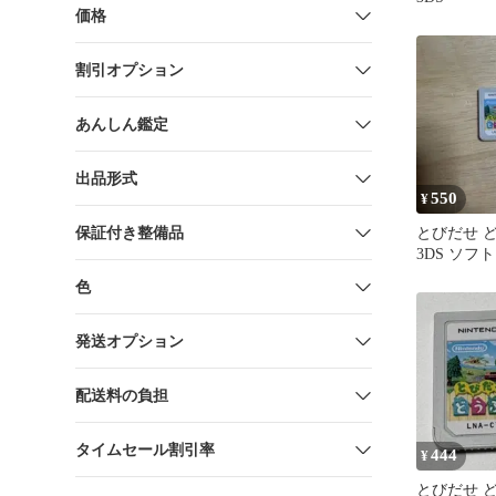
価格
割引オプション
あんしん鑑定
出品形式
550
¥
保証付き整備品
とびだせ 
3DS ソフト
色
発送オプション
配送料の負担
タイムセール割引率
444
¥
とびだせ 