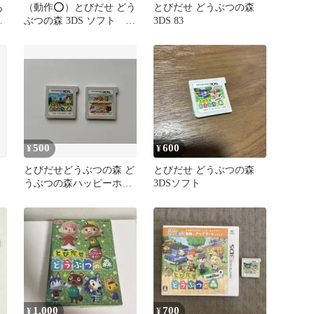
あ
（動作⭕️）とびだせ どう
とびだせ どうぶつの森
ス
ぶつの森 3DS ソフト
3DS 83
ン
360
500
600
¥
¥
とびだせどうぶつの森 ど
とびだせ どうぶつの森
うぶつの森ハッピーホー
3DSソフト
ムデザイナー 3DS カセッ
ト
1,000
700
¥
¥