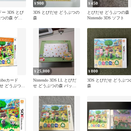
900
450
¥
¥
ー 3DS とび
3DS とびだせ どうぶつの
とびだせ どうぶつの森
ぶつの森 ゲー
森
Nintendo 3DS ソフト
 ケースなし
25,000
800
¥
¥
iiboカード
Nintendo 3DS LL とびだ
3DS とびだせ どうぶつ
せ どうぶつの
せ どうぶつの森 パック
森
本体