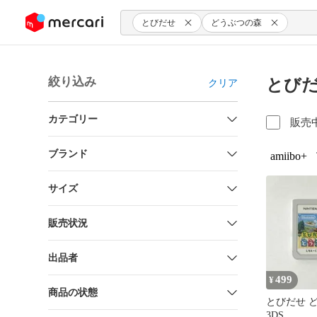
ンツにスキップ
とびだせ
どうぶつの森
絞り込み
とびだ
クリア
カテゴリー
販売
ブランド
amiibo+
サイズ
販売状況
出品者
499
¥
商品の状態
とびだせ 
3DS