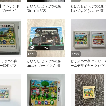
】ニンテンド
とびだせ どうぶつの森
とびだせどうぶつの森 
 とびだせ どう
Nintendo 3DS
おいでよどうぶつの森 
パック 本体
ット
580
300
¥
¥
どうぶつの森
とびだせ どうぶつの森
どうぶつの森 ハッピー
3DS ソフト
amiibo+ カード けん 46
ームデザイナー とびだ
どうぶつの森 3DS