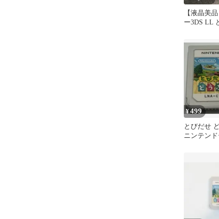
【液晶美品
ー3DS LL
ぶつの森 
499
¥
とびだせ 
ニンテンドー