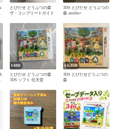
&
とびだせ どうぶつの森
3DS とびだせ どうぶつの
セ
ザ・コンプリートガイド
森 amiibo+
880
1,350
¥
¥
ホ
とびだせ どうぶつの森
3DS とびだせどうぶつの
せ
3DS ソフト 任天堂
森