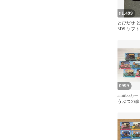
1,499
¥
とびだせ 
3DS ソフト
999
¥
amiibo
うぶつの森