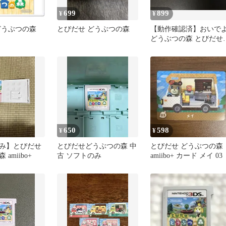
699
899
¥
¥
どうぶつの森
とびだせ どうぶつの森
【動作確認済】おいで
どうぶつの森 とびだせ
うぶつの森 2本セット
650
598
¥
¥
み】とびだせ
とびだせどうぶつの森 中
とびだせ どうぶつの森
amiibo+
古 ソフトのみ
amiibo+ カード メイ 03