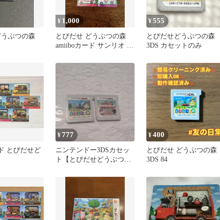
1,000
555
¥
¥
どうぶつの森
とびだせ どうぶつの森
とびだせどうぶつの
amiiboカード サンリオ 5
3DS カセットのみ
種セット
777
400
¥
¥
カード とびだせど
ニンテンドー3DSカセッ
とびだせ どうぶつの森
ト【とびだせどうぶつの
3DS 84
森、ハッピーホームデザ
イナー】2種