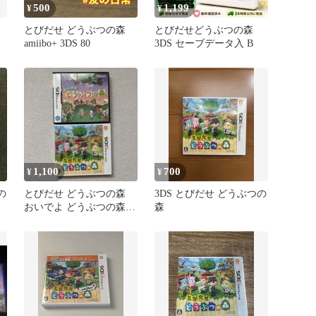
500
1,199
¥
¥
とびだせ どうぶつの森
とびだせどうぶつの森
amiibo+ 3DS 80
3DS セーブデータ入 B
1,100
700
¥
¥
の
とびだせ どうぶつの森
3DS とびだせ どうぶつの
おいでよ どうぶつの森 2
森
本セット