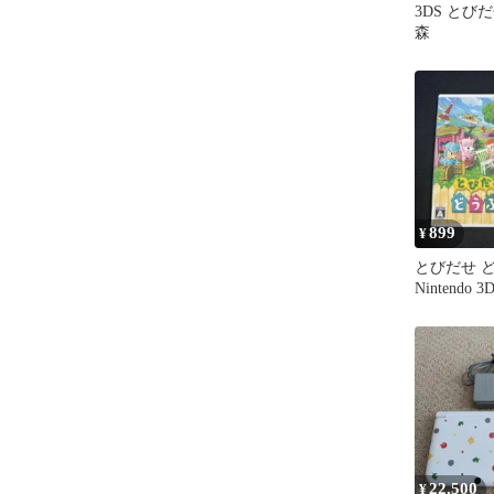
3DS とび
森
899
¥
とびだせ 
Nintendo 
22,500
¥