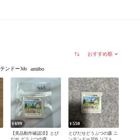
並び替え
テンドー3ds
amiibo
699
550
¥
¥
【美品動作確認済】とび
とびだせどうぶつの森 ニ
だせ どうぶつの森
ンテンドー3DS ソフト