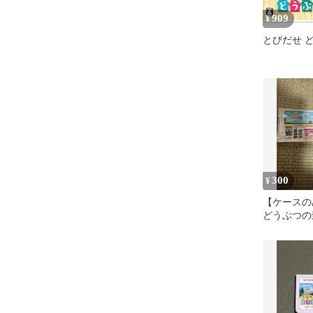
909
¥
とびだせ 
300
¥
【ケースの
どうぶつの森 