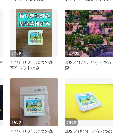
動作確認済 箱説なし
700
1,499
¥
¥
の
とびだせ どうぶつの森
3DSとびだせ どうぶつの
3DS ソフトのみ
森
699
480
¥
¥
神
とびだせ どうぶつの森
3DS とびだせ どうぶつの