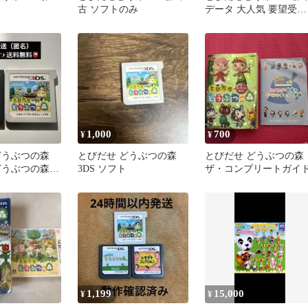
古 ソフトのみ
データ 大人気 要望受付
可能
1,000
700
¥
¥
どうぶつの森
とびだせ どうぶつの森
とびだせ どうぶつの森
どうぶつの森
3DS ソフト
ザ・コンプリートガイ
セットまとめ
1,199
15,000
¥
¥