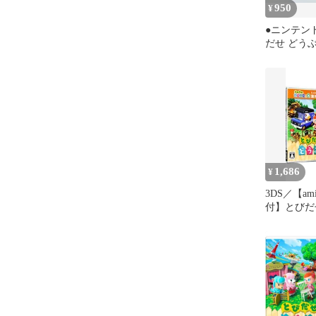
950
¥
●ニンテンド
だせ どう
ム ソフト
1,686
¥
3DS／【am
付】とびだ
森 amiibo+