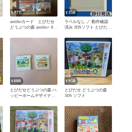
777
350
¥
¥
森
amiiboカード とびだせ
ラベルなし ／ 動作確認
どうぶつの森 amiibo+ 8枚
済み 3DSソフト とびだせ
セット
どうぶつの森 即日発送
600
950
¥
¥
とびだせどうぶつの森 ハ
とびだせ どうぶつの森
ッピーホームデザイナー
3DS ソフト
2点セット