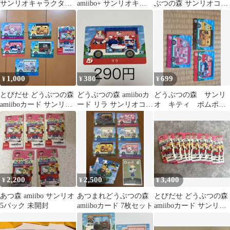
サンリオキャラクター
amiibo+ サンリオキャ
ぶつの森 サンリオコラ
ズコラボamiiboカード 4
ラクターズコラボ ト
ボamiiboカード 6枚セッ
枚セット
ビー
ト
1,000
380
699
¥
¥
¥
とびだせ どうぶつの森
どうぶつの森 amiiboカ
どうぶつの森 サンリ
amiiboカード サンリオ
ード リラ サンリオコラ
オ キティ ポムポム
キャラクターズ 5枚
ボ
プリン マイメロ
amiibo
2,200
2,500
3,400
¥
¥
¥
あつ森 amiibo サンリオ
あつまれどうぶつの森
とびだせ どうぶつの森
5パック 未開封
amiiboカード 7枚セット
amiiboカード サンリオ
10パック