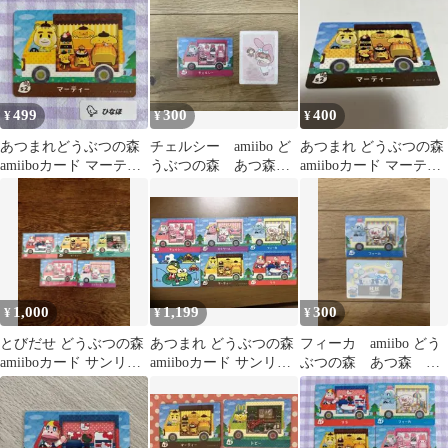
499
300
400
¥
¥
¥
あつまれどうぶつの森
チェルシー amiibo ど
あつまれ どうぶつの森
amiiboカード マーティ
うぶつの森 あつ森
amiiboカード マーティ
ー
とび森 サンリオ
ー
1,000
1,199
300
¥
¥
¥
とびだせ どうぶつの森
あつまれ どうぶつの森
フィーカ amiibo どう
amiiboカード サンリオ
amiiboカード サンリオ
ぶつの森 あつ森 と
5種セット
コラボ
び森 サンリオ