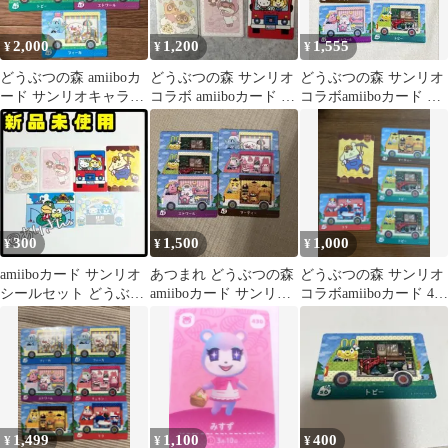
2,000
1,200
1,555
¥
¥
¥
どうぶつの森 amiiboカ
どうぶつの森 サンリオ
どうぶつの森 サンリオ
ード サンリオキャラク
コラボ amiiboカード 5
コラボamiiboカード ＋
ターズ 5枚セット
枚セット
シール
300
1,500
1,000
¥
¥
¥
amiiboカード サンリオ
あつまれ どうぶつの森
どうぶつの森 サンリオ
シールセット どうぶつ
amiiboカード サンリオ
コラボamiiboカード 4種
の森 アミーボ ステッカ
6枚セット
セット
ー
1,499
1,100
400
¥
¥
¥