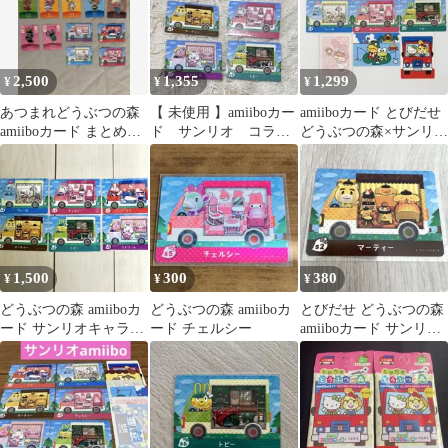
2,500
1,355
1,299
¥
¥
¥
あつまれどうぶつの森
【 未使用 】amiiboカー
amiiboカード とびだせ
amiiboカード まとめ売
ド サンリオ コラ
どうぶつの森×サンリオ
り
ボ コンプリート セ
5枚セット
ット
1,500
300
380
¥
¥
¥
どうぶつの森 amiiboカ
どうぶつの森 amiiboカ
とびだせ どうぶつの森
ード サンリオキャラク
ード チェルシー
amiiboカード サンリオ
ターズコラボ 6枚
マーティー