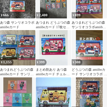
666
2,400
899
¥
¥
¥
あつ森 サンリオコラボ
あつまれ どうぶつの森
あつまれどうぶつの森
amiiboカード
amiiboカード 17枚セッ
サンリオコラボamiibo
ト
カード 4枚セット
1,155
399
300
¥
¥
¥
あつまれどうぶつの森
まとめ割あり あつ森
どうぶつの森 amiiboカ
amiiboカード サンリオ
amiiboカード チェルシ
ード サンリオコラボ リ
4枚セット
ー マイメロディ サ
ラ
ンリオ