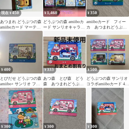
450
1,460
350
現在 ¥
¥
¥
あつまれ どうぶつの森
どうぶつの森 amiiboカ
amiiboカード フィー
amiiboカード マーティ
ード サンリオキャラク
カ あつまれどうぶつ
ー
ターズコラボ
の森 サンリオ
400
333
500
¥
¥
¥
とびだせ どうぶつの森
あつ森 とび森 どう
どうぶつの森 サンリオ
amiibo+ サンリオ フィ
森 あつまれどうぶつ
コラボamiiboカード 4枚
ーカ
の森amiiboカード サ
セット
ンリオ リラ
300
300
300
¥
¥
¥