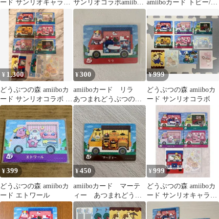
ード サンリオキャラク
サンリオコラボamiibo
amiiboカード トビー/フ
ターズ 2枚セット
カード
ィーカ セット販売
1,300
300
999
¥
¥
¥
どうぶつの森 amiiboカ
amiiboカード リラ
どうぶつの森 amiiboカ
ード サンリオコラボ 6
あつまれどうぶつの
ード サンリオコラボ
枚セット
森 サンリオ
399
450
999
¥
¥
¥
どうぶつの森 amiiboカ
amiiboカード マーテ
どうぶつの森 amiiboカ
ード エトワール
ィー あつまれどうぶ
ード サンリオキャラク
つの森 サンリオ
ターズ まとめ売り