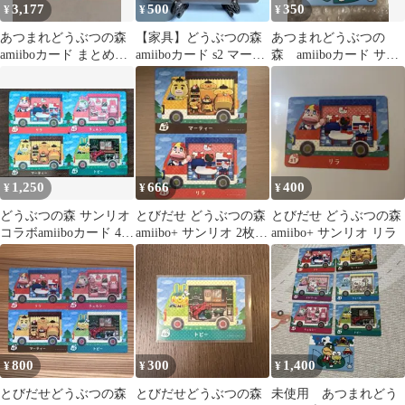
3,177
500
350
¥
¥
¥
あつまれどうぶつの森
【家具】どうぶつの森
あつまれどうぶつの
amiiboカード まとめ売
amiiboカード s2 マーテ
森 amiiboカード サン
り
ィー アミーボ あつ森
リオコラボ リラ キ
ティ
1,250
666
400
¥
¥
¥
どうぶつの森 サンリオ
とびだせ どうぶつの森
とびだせ どうぶつの森
コラボamiiboカード 4種
amiibo+ サンリオ 2枚セ
amiibo+ サンリオ リラ
セット
ット
800
300
1,400
¥
¥
¥
とびだせどうぶつの森
とびだせどうぶつの森
未使用 あつまれどう