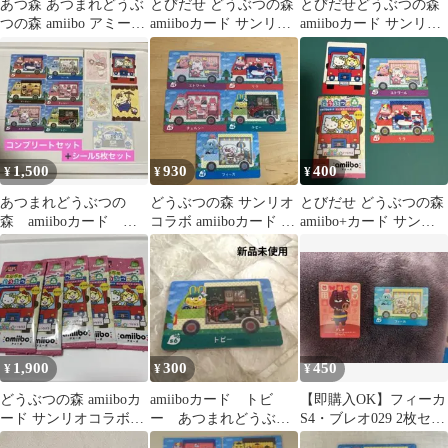
あつ森 あつまれどうぶ
とびだせ どうぶつの森
とびだせどうぶつの森
つの森 amiibo アミーボ
amiiboカード サンリオ
amiiboカード サンリオ
カード エトワール サン
チェルシー
キャラクターズコラボ
リオ
5パック
1,500
930
400
¥
¥
¥
あつまれどうぶつの
どうぶつの森 サンリオ
とびだせ どうぶつの森
森 amiiboカード サ
コラボ amiiboカード 5
amiibo+カード サンリ
ンリオ コンプリー
枚セット
オキャラクターズコラ
ト・シールセット
ボ
1,900
300
450
¥
¥
¥
どうぶつの森 amiiboカ
amiiboカード トビ
【即購入OK】フィーカ
ード サンリオコラボ
ー あつまれどうぶつ
S4・ブレオ029 2枚セッ
5パック
の森 サンリオキャラ
ト