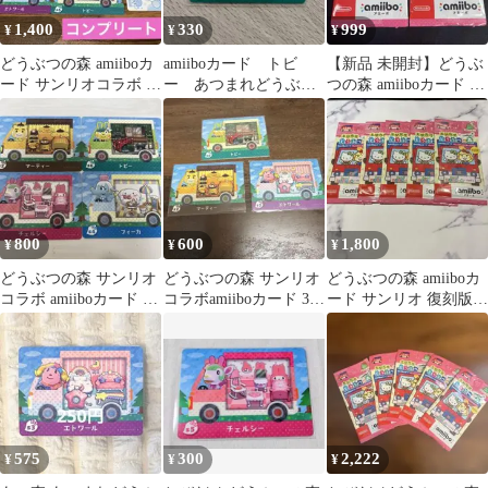
1,400
330
999
¥
¥
¥
どうぶつの森 amiiboカ
amiiboカード トビ
【新品 未開封】どうぶ
ード サンリオコラボ コ
ー あつまれどうぶつ
つの森 amiiboカード サ
ンプリート6枚セット＋
の森 サンリオ
ンリオ 復刻版 2パック
シール
800
600
1,800
¥
¥
¥
どうぶつの森 サンリオ
どうぶつの森 サンリオ
どうぶつの森 amiiboカ
コラボ amiiboカード 4
コラボamiiboカード 3枚
ード サンリオ 復刻版 5
枚セット
セット
パックセット
575
300
2,222
¥
¥
¥