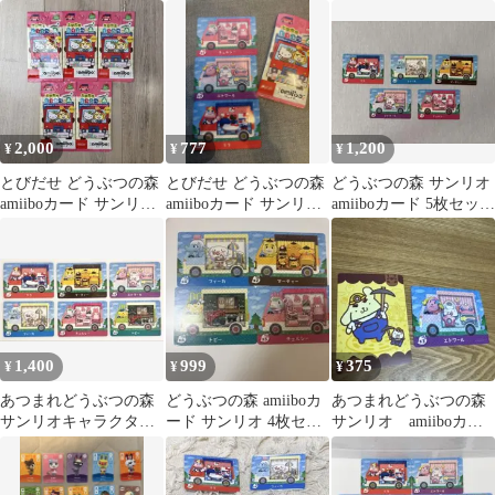
カード トビー フィーカ
リオコラボ 3枚セット
セット
あつ森
2,000
777
1,200
¥
¥
¥
とびだせ どうぶつの森
とびだせ どうぶつの森
どうぶつの森 サンリオ
amiiboカード サンリオ
amiiboカード サンリオ
amiiboカード 5枚セット
5パック
コラボ 3枚セット
美品
1,400
999
375
¥
¥
¥
あつまれどうぶつの森
どうぶつの森 amiiboカ
あつまれどうぶつの森
サンリオキャラクター
ード サンリオ 4枚セッ
サンリオ amiiboカー
ズ amiibo 6種コンプセ
ト
ド エトワール
ット