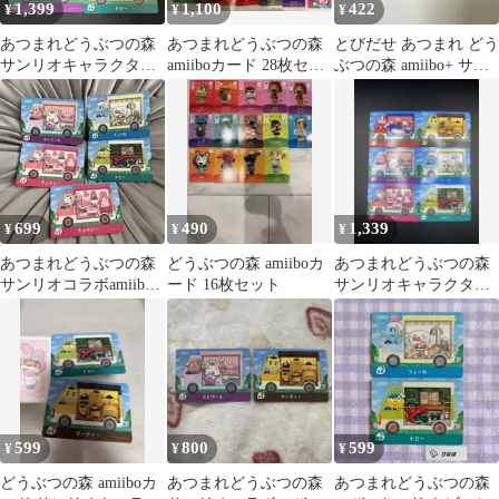
1,399
1,100
422
¥
¥
¥
あつまれどうぶつの森
あつまれどうぶつの森
とびだせ あつまれ どう
サンリオキャラクター
amiiboカード 28枚セッ
ぶつの森 amiibo+ サン
ズ amiibo 6種コンプセ
ト
リオ マーティー
ット
699
490
1,339
¥
¥
¥
あつまれどうぶつの森
どうぶつの森 amiiboカ
あつまれどうぶつの森
サンリオコラボamiibo
ード 16枚セット
サンリオキャラクター
カード 5枚
ズ amiibo 6種コンプセ
ット
599
800
599
¥
¥
¥
どうぶつの森 amiiboカ
あつまれどうぶつの森
あつまれどうぶつの森