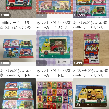
300
870
1,599
¥
¥
¥
amiiboカード リラ
あつまれどうぶつの森
あつまれどうぶつの森
あつまれどうぶつの
amiiboカード サンリオ
amiiboカード サンリオ
森 サンリオ
4枚セット
コラボ6枚セット販売
888
350
499
¥
¥
¥
あつまれどうぶつの
あつまれどうぶつの森
とびだせ どうぶつの森
森 amiibo カードサン
amiiboカード トビー
amiiboカード サンリオ
リオ セット
コラボ 復刻版