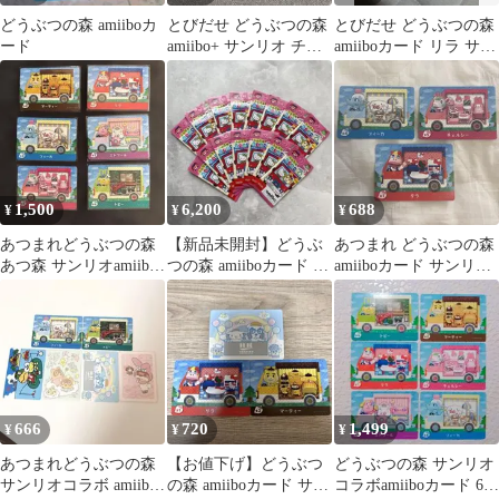
どうぶつの森 amiiboカ
とびだせ どうぶつの森
とびだせ どうぶつの森
ード
amiibo+ サンリオ チェ
amiiboカード リラ サン
ルシー
リオ
1,500
6,200
688
¥
¥
¥
あつまれどうぶつの森
【新品未開封】どうぶ
あつまれ どうぶつの森
あつ森 サンリオamiibo
つの森 amiiboカード サ
amiiboカード サンリオ
カード コンプリート セ
ンリオコラボ 15点セッ
3枚セット
ット
ト
666
720
1,499
¥
¥
¥
あつまれどうぶつの森
【お値下げ】どうぶつ
どうぶつの森 サンリオ
サンリオコラボ amiibo
の森 amiiboカード サン
コラボamiiboカード 6種