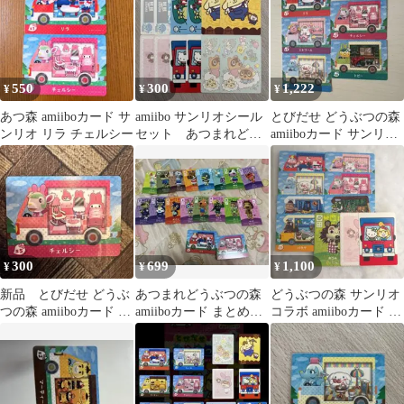
550
300
1,222
¥
¥
¥
あつ森 amiiboカード サ
amiibo サンリオシール
とびだせ どうぶつの森
ンリオ リラ チェルシー
セット あつまれどう
amiiboカード サンリオ
ぶつの森
5枚セット
300
699
1,100
¥
¥
¥
新品 とびだせ どうぶ
あつまれどうぶつの森
どうぶつの森 サンリオ
つの森 amiiboカード サ
amiiboカード まとめ売
コラボ amiiboカード ま
ンリオ チェルシー マ
り
とめ売り
イメロ