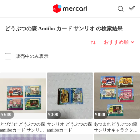
どうぶつの森 Amiibo カード サンリオ の検索結果
並び替え
販売中のみ表示
680
300
888
¥
¥
¥
とびだせ どうぶつの森
サンリオ どうぶつの森
あつまれどうぶつの森
amiiboカード サンリオ
amiiboカード
サンリオキャラクター
コラボ 4枚セット
ズ amiiboカード