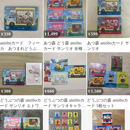
クターズ
330
1,499
599
¥
¥
¥
amiiboカード フィー
あつ森 どう森 amiibo
あつ森 amiiboカード サ
カ あつまれどうぶつ
カード サンリオ 全種6
ンリオ
の森 サンリオ
枚セット
300
666
1,500
¥
¥
¥
どうぶつの森 amiiboカ
どうぶつの森 amiiboカ
どうぶつの森 amiiboカ
ード サンリオ エトワー
ード サンリオキャラク
ード 5枚セット
ル タクミ×マイメロ
ターズコラボ