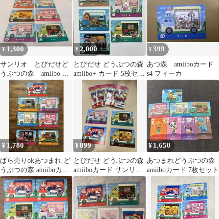
1,300
2,000
399
¥
¥
¥
サンリオ とびだせど
とびだせ どうぶつの森
あつ森 amiiboカード
うぶつの森 amiibo カ
amiibo+ カード 5枚セッ
s4 フィーカ
ード コンプリート全6
ト
種類セット
1,780
899
1,650
¥
¥
¥
ばら売りokあつまれ ど
とびだせ どうぶつの森
あつまれどうぶつの森
うぶつの森 amiiboカー
amiiboカード サンリオ
amiiboカード 7枚セット
ド サンリオ ７枚セット
キャラクターズコラボ