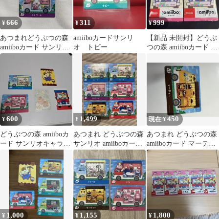
666
311
999
¥
¥
¥
あつまれどうぶつの森
amiiboカードサンリ
【新品 未開封】どうぶ
amiiboカード サンリオ
オ トビー
つの森 amiiboカード サ
チェルシー エトワール
ンリオ 復刻版 2パック
600
1,499
450
¥
¥
現在 ¥
どうぶつの森 amiiboカ
あつまれ どうぶつの森
あつまれ どうぶつの森
ード サンリオキャラク
サンリオ amiiboカード
amiiboカード マーティ
ターズ 5枚セット
6枚セット
ー
1,000
1,155
1,800
¥
¥
¥