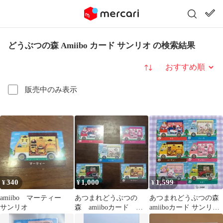
どうぶつの森 Amiibo カード サンリオ の検索結果
並び替え
販売中のみ表示
340
1,000
1,599
¥
¥
¥
amiibo マーティー
あつまれどうぶつの
あつまれどうぶつの森
サンリオ
森 amiiboカード サ
amiiboカード サンリオ
ンリオコラボ Sanrio
コラボ6枚セット販売①