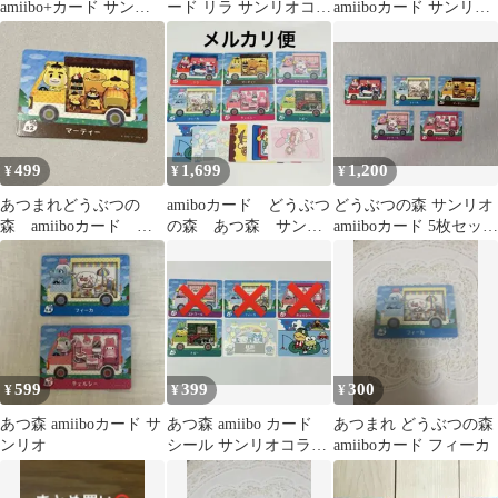
amiibo+カード サンリ
ード リラ サンリオコラ
amiiboカード サンリオ
オキャラクターズコラ
ボ
キャラクターズ 5枚
ボ
499
1,699
1,200
¥
¥
¥
あつまれどうぶつの
amiboカード どうぶつ
どうぶつの森 サンリオ
森 amiiboカード ポ
の森 あつ森 サンリ
amiiboカード 5枚セット
ムポムプリン マーティ
オ
美品
ー
599
399
300
¥
¥
¥
あつ森 amiiboカード サ
あつ森 amiibo カード
あつまれ どうぶつの森
ンリオ
シール サンリオコラボ
amiiboカード フィーカ
まとめ売り バラ売り