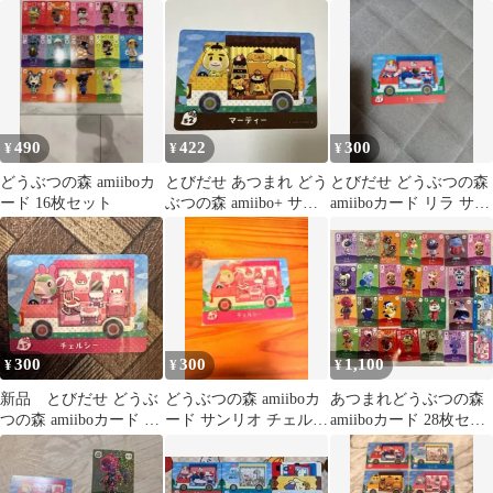
ターズ まとめ売り
3枚セット
の森amiiboカード サ
ンリオ トビー
490
422
300
¥
¥
¥
どうぶつの森 amiiboカ
とびだせ あつまれ どう
とびだせ どうぶつの森
ード 16枚セット
ぶつの森 amiibo+ サン
amiiboカード リラ サン
リオ マーティー
リオ
300
300
1,100
¥
¥
¥
新品 とびだせ どうぶ
どうぶつの森 amiiboカ
あつまれどうぶつの森
つの森 amiiboカード サ
ード サンリオ チェルシ
amiiboカード 28枚セッ
ンリオ チェルシー マ
ー
ト
イメロ