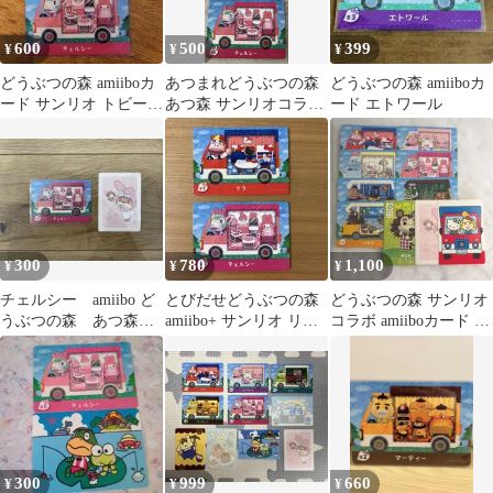
600
500
399
¥
¥
¥
どうぶつの森 amiiboカ
あつまれどうぶつの森
どうぶつの森 amiiboカ
ード サンリオ トビー
あつ森 サンリオコラボ
ード エトワール
チェルシー
amiiboカード 3枚セット
300
780
1,100
¥
¥
¥
チェルシー amiibo ど
とびだせどうぶつの森
どうぶつの森 サンリオ
うぶつの森 あつ森
amiibo+ サンリオ リラ
コラボ amiiboカード ま
とび森 サンリオ
チェルシー ２枚セット
とめ売り
300
999
660
¥
¥
¥