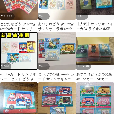
2,222
600
400
¥
¥
¥
とびだせどうぶつの森
あつまれどうぶつの森
【人気】サンリオ フィ
amiiboカード サンリオ
サンリオコラボ amiibo
ーカS4 ライオネルSP 2
キャラクターズコラボ
カード トビー フィーカ
枚
5パック
300
666
3,200
¥
¥
¥
amiiboカード サンリオ
どうぶつの森 amiiboカ
あつまれどうぶつの森
シールセット どうぶつ
ード サンリオキャラク
amiiboカードSPカード
の森 アミーボ ステッカ
ターズコラボ
サンリオカードその他
ー
まとめ売り