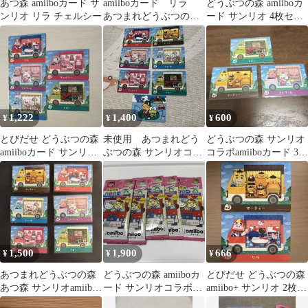
あつ森 amiiboカード サ
amiiboカード リラ
どうぶつの森 amiiboカ
ンリオ リラ チェルシー
あつまれどうぶつの
ード サンリオ 4枚セッ
森 サンリオ
ト
1,222
1,400
600
¥
¥
¥
とびだせ どうぶつの森
未使用 あつまれどう
どうぶつの森 サンリオ
amiiboカード サンリオ
ぶつの森 サンリオコラ
コラボamiiboカード 3枚
5枚セット
ボamiiboカード 6枚セッ
セット
ト
1,500
1,900
666
¥
¥
¥
あつまれどうぶつの森
どうぶつの森 amiiboカ
とびだせ どうぶつの森
あつ森 サンリオamiibo
ード サンリオコラボ
amiibo+ サンリオ 2枚セ
カード コンプリート セ
5パック
ット