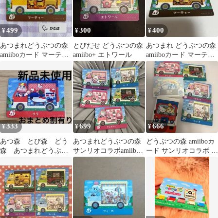
499
300
400
¥
¥
¥
あつまれどうぶつの森
とびだせ どうぶつの森
あつまれ どうぶつの森
amiiboカード マーティ
amiibo+ エトワール
amiiboカード マーティ
ー
ー
333
699
666
¥
¥
¥
あつ森 とび森 どう
あつまれどうぶつの森
どうぶつの森 amiiboカ
森 あつまれどうぶつ
サンリオコラボamiibo
ード サンリオコラボ 6
の森amiiboカード サ
カード 5枚
枚セット
ンリオ リラ