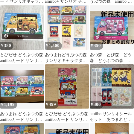
ード サンリオキャラク
amiibo+ サンリオ チェ
うぶつの森 amiibo カ
ターズコラボ
ルシー
ード コンプリート全6
種類セット
380
1,500
350
¥
¥
¥
とびだせ どうぶつの森
あつまれどうぶつの森
あつ森 とび森 どう
amiiboカード サンリオ
サンリオキャラクター
森 どうぶつの森
マーティー
ズ amiibo 6種コンプセ
amiiboカード サンリ
ット
オ チェルシー
1,199
499
300
¥
¥
¥
あつまれ どうぶつの森
とびだせ どうぶつの森
amiibo サンリオシール
amiiboカード サンリオ
amiiboカード サンリオ
セット あつまれどう
コラボ
コラボ 復刻版
ぶつの森