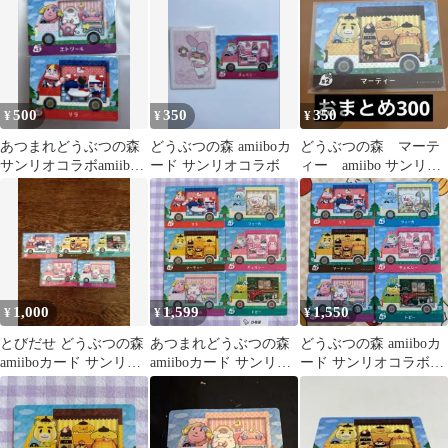
500
350
350
¥
¥
¥
あつまれどうぶつの森
どうぶつの森 amiiboカ
どうぶつの森 マーテ
サンリオコラボamiibo
ード サンリオコラボ
ィー amiibo サンリ
カード 2種セット
オ ポムポムプリン
1,000
1,599
1,550
¥
¥
¥
とびだせ どうぶつの森
あつまれどうぶつの森
どうぶつの森 amiiboカ
amiiboカード サンリオ
amiiboカード サンリオ
ード サンリオコラボ6
5種セット
コラボ6枚セット販売
枚セット アミーボカ
②
ード