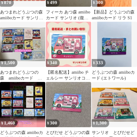
870
499
300
¥
¥
¥
あつまれどうぶつの森
フィーカ あつ森 amiibo
【新品】どうぶつの森
amiiboカード サンリオ
カード サンリオ (復刻
amiiboカード リラ S1
4枚セット
版) 匿名配送
1,500
340
333
¥
¥
¥
あつまれどうぶつの
【匿名配送】amiibo チ
どうぶつの森 amiiboカ
森 amiiboカード サ
ェルシー サンリオコラ
ード (エトワール)
ンリオ コンプリー
ボ あつまれどうぶつの
ト・シールセット
森
1,460
300
1,300
¥
¥
¥
どうぶつの森 amiiboカ
とびだせ どうぶつの森
サンリオ とびだせど