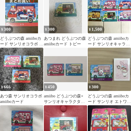
300
300
1,500
¥
¥
¥
どうぶつの森 amiiboカ
あつまれ どうぶつの森
どうぶつの森 amiiboカ
ード サンリオコラボ リ
amiiboカード トビー
ード サンリオキャラク
ラ
ターズコラボ 6枚
666
450
300
¥
¥
¥
あつ森 サンリオコラボ
amiibo どうぶつの森×
どうぶつの森 amiiboカ
amiiboカード
サンリオキャラクター
ード サンリオ エトワー
ズ
ル タクミ×マイメロ