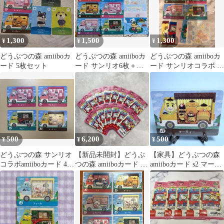
1,300
1,500
1,300
¥
¥
¥
どうぶつの森 amiiboカ
どうぶつの森 amiiboカ
どうぶつの森 amiiboカ
ード 5枚セット
ード サンリオ6枚＋シ
ード サンリオコラボ 6
ール6枚セット アミー
枚セット
ボカード
500
6,200
500
¥
¥
¥
どうぶつの森 サンリオ
【新品未開封】どうぶ
【家具】どうぶつの森
コラボamiiboカード 4枚
つの森 amiiboカード サ
amiiboカード s2 マーテ
セット
ンリオコラボ 15点セッ
ィー アミーボ あつ森
ト