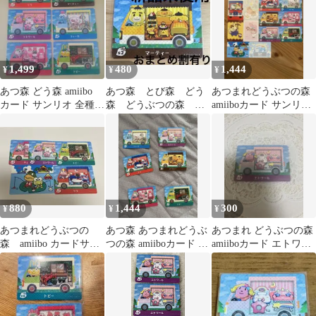
1,499
480
1,444
¥
¥
¥
あつ森 どう森 amiibo
あつ森 とび森 どう
あつまれどうぶつの森
カード サンリオ 全種6
森 どうぶつの森
amiiboカード サンリオ
枚セット
amiiboカード サンリ
12枚フルコンプセット
オ マーティー
880
1,444
300
¥
¥
¥
あつまれどうぶつの
あつ森 あつまれどうぶ
あつまれ どうぶつの森
森 amiibo カードサン
つの森 amiiboカード サ
amiiboカード エトワー
リオ セット
ンリオ
ル