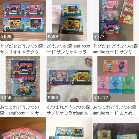
ット
800
599
777
¥
¥
¥
とびだせどうぶつの森
どうぶつの森 amiiboカ
とびだせ どうぶつの森
サンリオキャラクター
ード サンリオキャラク
amiiboカード サンリオ
ズコラボamiiboカード 4
ターズ 2枚セット
コラボ 3枚セット
枚セット
350
800
3,177
¥
¥
¥
あつまれどうぶつの
あつまれどうぶつの森
あつまれどうぶつの森
森 amiiboカード サン
サンリオコラボamiibo
amiiboカード まとめ売
リオコラボ リラ キ
カード
り
ティ