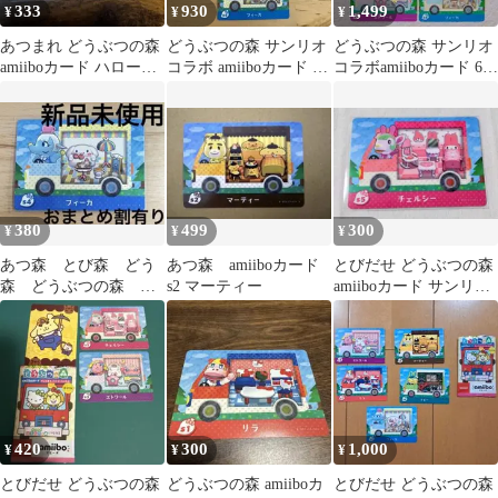
333
930
1,499
¥
¥
¥
あつまれ どうぶつの森
どうぶつの森 サンリオ
どうぶつの森 サンリオ
amiiboカード ハローキ
コラボ amiiboカード 5
コラボamiiboカード 6種
ティ サンリオ
枚セット
セット
380
499
300
¥
¥
¥
あつ森 とび森 どう
あつ森 amiiboカード
とびだせ どうぶつの森
森 どうぶつの森
s2 マーティー
amiiboカード サンリオ
amiiboカード サンリ
チェルシー
オ フィーカ
420
300
1,000
¥
¥
¥
とびだせ どうぶつの森
どうぶつの森 amiiboカ
とびだせ どうぶつの森