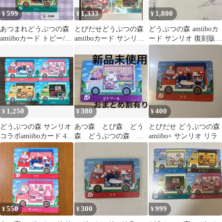
599
1,333
1,800
¥
¥
¥
あつまれどうぶつの森
とびだせどうぶつの森
どうぶつの森 amiiboカ
amiiboカード トビー/フ
amiiboカード サンリオ
ード サンリオ 復刻版 5
ィーカ セット販売
6種セット
パックセット
1,250
380
400
¥
¥
¥
どうぶつの森 サンリオ
あつ森 とび森 どう
とびだせ どうぶつの森
コラボamiiboカード 4種
森 どうぶつの森
amiibo+ サンリオ リラ
セット
amiiboカード サンリ
オ エトワール
550
300
999
¥
¥
¥