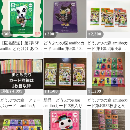
300
300
2,300
¥
¥
¥
【匿名配送】第2弾SP
どうぶつの森 amiiboカ
どうぶつの森 amiiboカ
amiibo とたけけ あつま
ード amiibo 第5弾 406
ード 第1弾 2弾 4弾 計5
れどうぶつの森
SP
パック 未開封
4,999
1,500
1,299
現在 ¥
¥
¥
どうぶつの森 アミー
新品 どうぶつの森
どうぶつの森 amiiboカ
ボカード amiiboカー
amiiboカード 3枚入り
ード第4弾32枚まとめ売
ド ステッカー
第一弾、二弾、四弾セ
り
ット