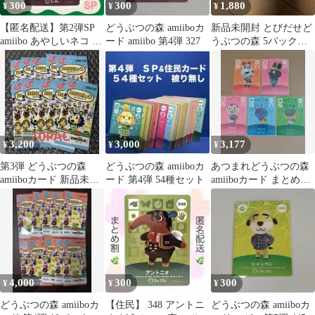
300
300
1,880
¥
¥
¥
【匿名配送】第2弾SP
どうぶつの森 amiiboカ
新品未開封 とびだせど
amiibo あやしいネコ あ
ード amiibo 第4弾 327
うぶつの森 5パック
つまれどうぶつの森
amiibo + カード
3,200
3,000
3,177
¥
¥
¥
第3弾 どうぶつの森
どうぶつの森 amiiboカ
あつまれどうぶつの森
amiiboカード 新品未開
ード 第4弾 54種セット
amiiboカード まとめ売
封 10パック
り
4,000
300
300
¥
¥
¥
どうぶつの森 amiiboカ
【住民】 348 アントニ
どうぶつの森 amiiboカ