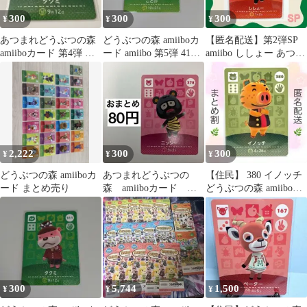
300
300
300
¥
¥
¥
あつまれどうぶつの森
どうぶつの森 amiiboカ
【匿名配送】第2弾SP
amiiboカード 第4弾 タ
ード amiibo 第5弾 410
amiibo ししょー あつま
クミ 311
SP
れどうぶつの森
2,222
300
300
¥
¥
¥
どうぶつの森 amiiboカ
あつまれどうぶつの
【住民】 380 イノッチ
ード まとめ売り
森 amiiboカード
どうぶつの森 amiiboカ
【ニッシー】
ード
300
5,744
1,500
¥
¥
¥