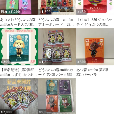
1,200
1,800
450
現在 ¥
¥
¥
あつまれどうぶつの森
どうぶつの森 amiibo
【住民】 356 ジュペッ
amiiboカード人気4枚セ
アミーボカード 29枚
ティ どうぶつの森
ットちゃちゃまる・み
セット
amiiboカード
すず入り
300
1,800
300
¥
¥
¥
【匿名配送】第2弾SP
どうぶつの森amiiboカ
あつ森 amiibo 第4弾
amiibo しずえ あつまれ
ード 第4弾 パック5個
331 バーバラ
どうぶつの森
2,000
9,000
¥
¥