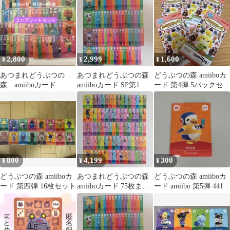
2,800
2,999
1,600
¥
¥
¥
あつまれどうぶつの
あつまれどうぶつの森
どうぶつの森 amiiboカ
森 amiiboカード 第1
amiiboカード SP第1
ード 第4弾 5パックセッ
弾〜第4弾 SP コンプセ
弾〜第4弾コンプ販売
ト
ット
①
800
4,199
300
¥
¥
¥
どうぶつの森 amiiboカ
あつまれどうぶつの森
どうぶつの森 amiiboカ
ード 第四弾 16枚セット
amiiboカード 75枚まと
ード amiibo 第5弾 441
め売り