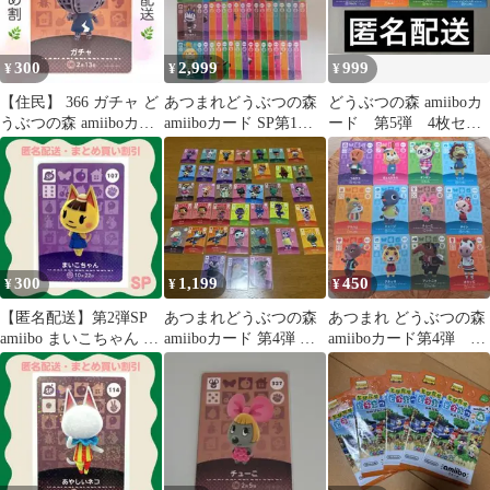
300
2,999
999
¥
¥
¥
【住民】 366 ガチャ ど
あつまれどうぶつの森
どうぶつの森 amiiboカ
うぶつの森 amiiboカー
amiiboカード SP第1
ード 第5弾 4枚セッ
ド
弾〜第4弾コンプ販売
ト
②
300
1,199
450
¥
¥
¥
【匿名配送】第2弾SP
あつまれどうぶつの森
あつまれ どうぶつの森
amiibo まいこちゃん あ
amiiboカード 第4弾 ま
amiiboカード第4弾 12
つまれどうぶつの森
とめ売り 36枚セット
枚セット