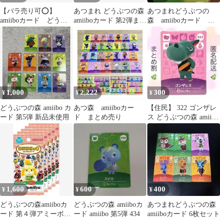
【バラ売り可⭕️】
あつまれ どうぶつの森
あつまれどうぶつの
amiiboカード どうぶ
amiiboカード 第2弾まと
森 amiiboカード タ
つの森 セット売り
め売り
ケル
1,000
2,222
300
¥
¥
¥
どうぶつの森 amiibo カ
あつ森 amiiboカー
【住民】 322 ゴンザレ
ード 第5弾 新品未使用
ド まとめ売り
ス どうぶつの森 amiibo
カード
1,600
600
400
¥
¥
¥
どうぶつの森amiiboカ
どうぶつの森 amiiboカ
あつまれどうぶつの森
ード 第４弾アミーボカ
ード amiibo 第5弾 434
amiiboカード 6枚セット