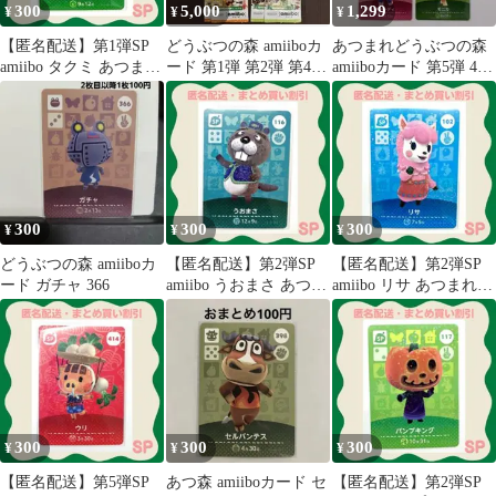
300
5,000
1,299
¥
¥
¥
【匿名配送】第1弾SP
どうぶつの森 amiiboカ
あつまれどうぶつの森
amiibo タクミ あつまれ
ード 第1弾 第2弾 第4弾
amiiboカード 第5弾 4枚
どうぶつの森
まとめ売り
セット
300
300
300
¥
¥
¥
どうぶつの森 amiiboカ
【匿名配送】第2弾SP
【匿名配送】第2弾SP
ード ガチャ 366
amiibo うおまさ あつま
amiibo リサ あつまれど
れどうぶつの森
うぶつの森
300
300
300
¥
¥
¥
【匿名配送】第5弾SP
あつ森 amiiboカード セ
【匿名配送】第2弾SP