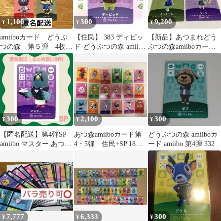
1,100
300
9,200
¥
¥
¥
amiiboカード どうぶ
【住民】 383 ディビッ
【新品】あつまれどう
つの森 第５弾 4枚セ
ド どうぶつの森 amiibo
ぶつの森amiiboカード
ット みすず含む
カード
⭐️人気住民4枚セット
300
2,100
300
¥
¥
¥
【匿名配送】第4弾SP
あつ森amiiboカード第
どうぶつの森 amiiboカ
amiibo マスター あつま
4・5弾 住民+SP 18枚
ード amiibo 第4弾 332
れどうぶつの森
まとめ売り 新品未使
用
7,777
6,333
300
¥
¥
¥