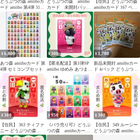
どうぶつの森 amiiboカ
どうぶつの森 amiibo
【住民】どうぶつの森
ード amiibo 第4弾 311
カード 未開封パッ
amiiboカード 167 ペー
SP
ク まとめ売り
ター アミーボ
6,800
300
1,780
¥
¥
¥
あつ森 amiiboカード 第
【匿名配送】第1弾SP
新品未開封 amiiboカー
4弾 セミコンプセット
amiibo ゆめみ あつまれ
ド 4パック どうぶつの
どうぶつの森
森 第2弾
300
950
300
¥
¥
¥
【住民】 363 ティファ
《バラ売り可》どうぶ
【住民】 349 ルーシー
ニー どうぶつの森
つの森 amiiboカー
どうぶつの森 amiiboカ
amiiboカード
ド SPカード 第4弾
ード