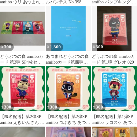
amiibo ウリ あつまれど
ルバンテス No.398
amiibo パンプキング あ
うぶつの森
つまれどうぶつの森
300
1,360
300
¥
¥
¥
どうぶつの森 amiiboカ
あつまれどうぶつの森
どうぶつの森 amiiboカ
ード 第3弾 SP4枚セッ
amiiboカード第四弾ま
ード 第1弾 グレオ 029
ト
とめ売り
300
300
300
¥
¥
¥
【匿名配送】第2弾SP
【匿名配送】第2弾SP
【匿名配送】第1弾SP
amiibo えきいんさん あ
amiibo つぶきち あつま
amiibo ラコスケ あつま
つまれどうぶつの森
れどうぶつの森
れどうぶつの森