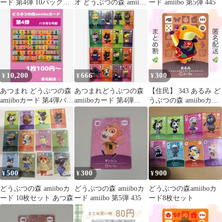
ード 第4弾 10パックセ
オ どうぶつの森 amiibo
ード amiibo 第5弾 445
ット
カード
10,200
666
300
¥
¥
¥
あつまれ どうぶつの森
あつまれどうぶつの森
【住民】 343 あるみ ど
amiiboカード 第4弾バラ
amiiboカード 第4弾
うぶつの森 amiiboカー
売り可
301-316
ド
500
300
900
¥
¥
¥
どうぶつの森 amiiboカ
どうぶつの森 amiiboカ
どうぶつの森amiiboカ
ード 10枚セット あつ森
ード amiibo 第5弾 435
ード8枚セット