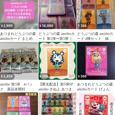
2,999
56,000
300
¥
¥
¥
あつまれどうぶつの森
どうぶつの森 amiiboカ
どうぶつの森 amiiboカ
amiiboカード まとめ売
ード 第1弾〜第5弾（全
ード 4種セット 値下
り
448種）収納ファイル付
げ
1,450
300
300
¥
¥
¥
amiibo 第5弾 4パッ
【匿名配送】第5弾SP
あつまれどうぶつの森
ク 新品未開封
amiibo きぬよ あつまれ
amiiboカード ぴょんた
どうぶつの森
ろう 316 SP