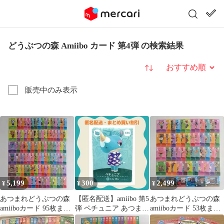
どうぶつの森 Amiibo カード 第4弾 の検索結果
並び替え
販売中のみ表示
5,199
300
2,499
¥
¥
¥
あつまれどうぶつの森
【匿名配送】amiibo 第5
あつまれどうぶつの森
amiiboカード 95枚まと
弾 ペチュニア あつまれ
amiiboカード 53枚まと
め売り
どうぶつの森
め売り