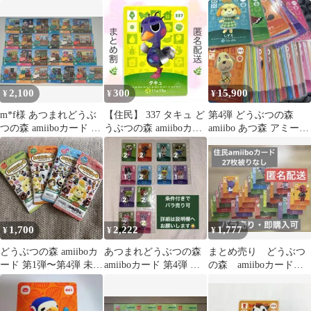
ード 1パックｘ５
2,100
300
15,900
¥
¥
¥
m*f様 あつまれどうぶ
【住民】 337 タキュ ど
第4弾 どうぶつの森
つの森 amiiboカード 65
うぶつの森 amiiboカー
amiibo あつ森 アミーボ
枚セット オマケあり
ド
カード コンプリート
1,700
2,222
1,777
¥
¥
¥
どうぶつの森 amiiboカ
あつまれどうぶつの森
まとめ売り どうぶつ
ード 第1弾〜第4弾 未開
amiiboカード 第4弾 ま
の森 amiiboカード
封パック
とめ売り アップル チャ
27枚 被りなし
ス