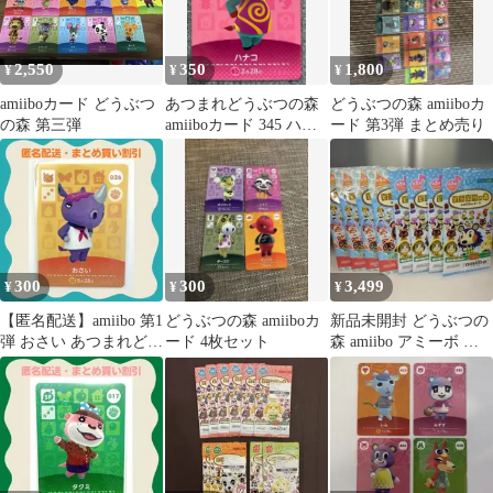
2,550
350
1,800
¥
¥
¥
amiiboカード どうぶつ
あつまれどうぶつの森
どうぶつの森 amiiboカ
の森 第三弾
amiiboカード 345 ハナ
ード 第3弾 まとめ売り
コ
300
300
3,499
¥
¥
¥
【匿名配送】amiibo 第1
どうぶつの森 amiiboカ
新品未開封 どうぶつの
弾 おさい あつまれどう
ード 4枚セット
森 amiibo アミーボ 第3
ぶつの森
弾 第5弾 8パックセット