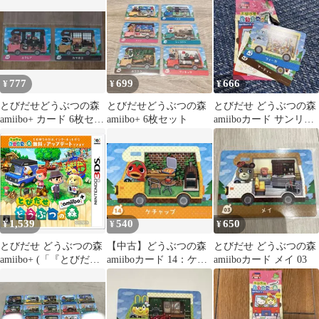
ト
777
699
666
¥
¥
¥
とびだせどうぶつの森
とびだせどうぶつの森
とびだせ どうぶつの森
amiibo+ カード 6枚セッ
amiibo+ 6枚セット
amiiboカード サンリオ
ト
コラボ
1,539
540
650
¥
¥
¥
とびだせ どうぶつの森
【中古】どうぶつの森
とびだせ どうぶつの森
amiibo+ (「『とびだせ
amiiboカード 14：ケチ
amiiboカード メイ 03
どうぶつの森
ャップ
amiibo+』 amiiboカー
ド」1枚 同梱)