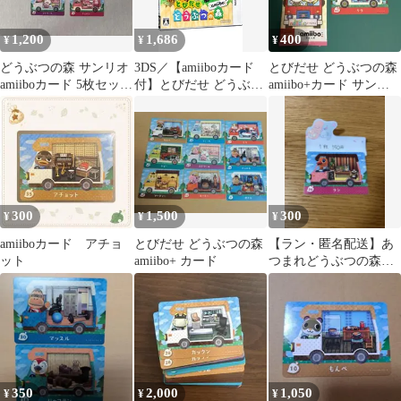
1,200
1,686
400
¥
¥
¥
どうぶつの森 サンリオ
3DS／【amiiboカード
とびだせ どうぶつの森
amiiboカード 5枚セット
付】とびだせ どうぶつ
amiibo+カード サンリ
美品
の森 amiibo+
オキャラクターズコラ
ボ
300
1,500
300
¥
¥
¥
amiiboカード アチョ
とびだせ どうぶつの森
【ラン・匿名配送】あ
ット
amiibo+ カード
つまれどうぶつの森
amiibo+ カード 26
350
2,000
1,050
¥
¥
¥