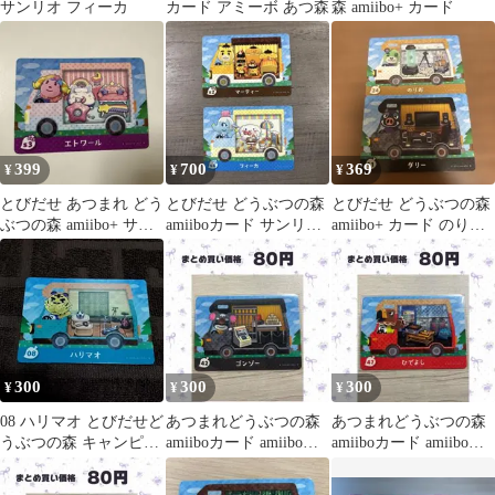
サンリオ フィーカ
カード アミーボ あつ森
森 amiibo+ カード
399
700
369
¥
¥
¥
とびだせ あつまれ どう
とびだせ どうぶつの森
とびだせ どうぶつの森
ぶつの森 amiibo+ サン
amiiboカード サンリオ
amiibo+ カード のりお
リオ エトワール
マーティー フィーカ
ダリー
300
300
300
¥
¥
¥
08 ハリマオ とびだせど
あつまれどうぶつの森
あつまれどうぶつの森
うぶつの森 キャンピン
amiiboカード amiibo＋
amiiboカード amiibo＋
グカー amiibo+
42 ゴンゾー
47 ひでよし