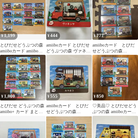
1,199
444
777
¥
¥
¥
とびだせどうぶつの森
amiiboカード とびだせ
amiiboカード とびだ
amiiboカード amiibo＋
どうぶつの森 ヴァネッ
せどうぶつの森
まとめ売り
サ
amiibo+ 8枚セット
1,000
555
850
¥
¥
¥
とびだせ どうぶつの森
amiiboカード とびだ
♡美品♡ とびだせどう
amiibo+ カード まとめ
せどうぶつの森
ぶつの森 amiiboカード
売り
amiibo+ カマボコ
7枚セット