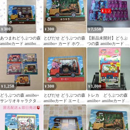
300
300
7,550
¥
¥
¥
あつまれどうぶつの森
とびだせ どうぶつの森
【新品未開封】どうぶ
amiiboカード amiibo＋
amiibo+ カード ホウサ
つの森 amiiboカード サ
06 みつお
ク 34
ンリオコラボ 12枚セッ
ト
1,250
300
1,000
¥
¥
¥
どうぶつの森 amiibo+
とびだせ どうぶつの森
トレカ どうぶつの森
サンリオキャラクター
amiiboカード エーミー
amiibo+ amiiboカード
ズコラボ 5枚セット
22
サンリオコラボ 復刻版