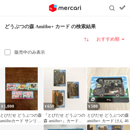
どうぶつの森 Amiibo+ カード の検索結果
並び替え
販売中のみ表示
1,000
650
580
¥
¥
¥
とびだせ どうぶつの森
『とびだせ どうぶつの
とびだせ どうぶつの森
amiiboカード サンリオ
森 amiibo+』カードの3
amiibo+ カード けん 46
5種セット
枚セット