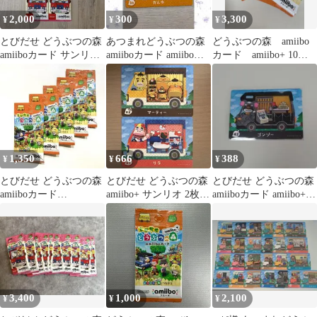
2,000
300
3,300
¥
¥
¥
とびだせ どうぶつの森
あつまれどうぶつの森
どうぶつの森 amiibo
amiiboカード サンリオ
amiiboカード amiibo＋
カード amiibo+ 10パ
5パック
36 かんゆ
ック
1,350
666
388
¥
¥
¥
とびだせ どうぶつの森
とびだせ どうぶつの森
とびだせ どうぶつの森
amiiboカード
amiibo+ サンリオ 2枚セ
amiiboカード amiibo+
amiibo【新品未開封】5
ット
42
パック
3,400
1,000
2,100
¥
¥
¥