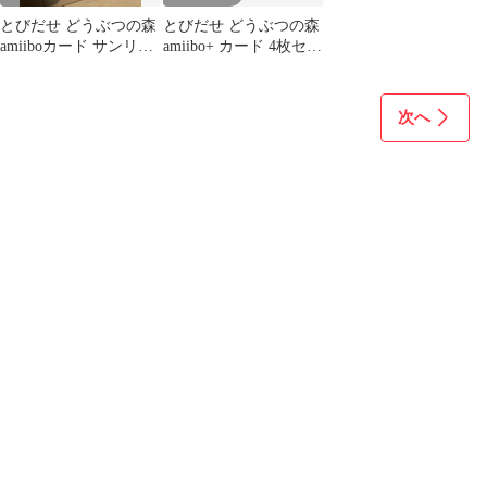
とびだせ どうぶつの森
とびだせ どうぶつの森
amiiboカード サンリオ
amiibo+ カード 4枚セッ
キャラクターズコラボ
ト まとめ売り
復刻版
次へ