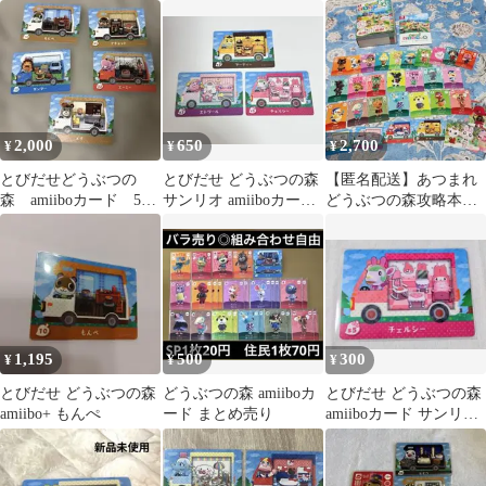
し
2,000
650
2,700
¥
¥
¥
とびだせどうぶつの
とびだせ どうぶつの森
【匿名配送】あつまれ
森 amiiboカード 5枚
サンリオ amiiboカード
どうぶつの森攻略本＋
セット
3枚セット 【お値下げ
amiiboカード
中】
1,195
500
300
¥
¥
¥
とびだせ どうぶつの森
どうぶつの森 amiiboカ
とびだせ どうぶつの森
amiibo+ もんぺ
ード まとめ売り
amiiboカード サンリオ
チェルシー