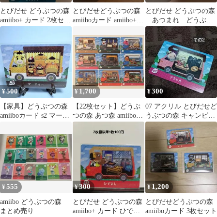
とびだせ どうぶつの森
とびだせどうぶつの森
とびだせ どうぶつの森
amiibo+ カード 2枚セッ
amiiboカード amiibo+
あつまれ どうぶつ
ト
まとめ売り
の森 amiibo+ カード
もんぺ
500
1,700
300
¥
¥
¥
【家具】どうぶつの森
【22枚セット】どうぶ
07 アクリル とびだせど
amiiboカード s2 マーテ
つの森 あつ森 amiibo+
うぶつの森 キャンピン
ィー アミーボ あつ森
プラス カード まとめ売
グカー amiibo+ その2
り
555
300
1,200
¥
¥
¥
amiibo どうぶつの森
とびだせ どうぶつの森
とびだせどうぶつの森
まとめ売り
amiibo+ カード ひでよ
amiiboカード 3枚セット