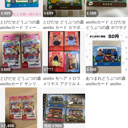
499
699
300
¥
¥
¥
とびだせどうぶつの森
とびだせ どうぶつの森
amiiboカード とびだせ
amiiboカード フィーカ
amiibo カード カマボコ
どうぶつの森 ホウサク
サンリオ
switch
888
777
300
¥
¥
¥
とびだせ どうぶつの森
amiibo モヘア トロワ
あつまれどうぶつの森
amiiboカード サンリオ
メリヤス アクリル 4枚
amiiboカード amiibo＋
復刻版 2パック
セット 匿名配送 あつ森
21 ボイド
2,400
900
¥
現在 ¥