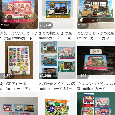
300
1,350
599
¥
¥
¥
新品 とびだせ どうぶ
まとめ割あり あつ森
とびだせ どうぶつの森
つの森 amiiboカード サ
amiiboカード 10 もん
amiibo+ カード カマボ
ンリオ チェルシー マ
ぺ アミーボプラス
コ
イメロ
9,500
2,000
300
¥
¥
¥
あつ森 アミーボ
とびだせ どうぶつの森
19 マロン① どうぶつの
amiibo+ カード アミー
amiibo+ カード 5枚セッ
森 amiibo+ カード
ボプラス 全50種 ホルダ
ト
ー付