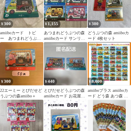
300
1,155
300
¥
¥
¥
amiiboカード トビ
あつまれどうぶつの森
どうぶつの森 amiiboカ
ー あつまれどうぶつ
amiiboカード サンリオ
ード 4枚セット
の森 サンリオキャラ
4枚セット
クターズ
300
440
8,000
¥
¥
¥
22エーミー とびだせど
とびだせどうぶつの森
amiiboプラス amiiboカ
うぶつの森amiibo＋
amiiboカード お花屋さ
ード どう森 あつ森 フ
ん ガーデニングセット
ルコンプリート