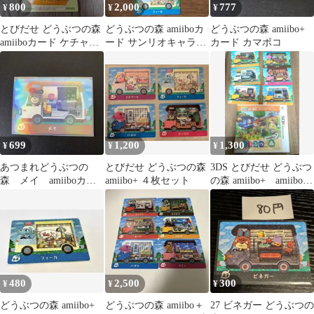
800
2,000
777
¥
¥
¥
とびだせ どうぶつの森
どうぶつの森 amiiboカ
どうぶつの森 amiibo+
amiiboカード ケチャッ
ード サンリオキャラク
カード カマボコ
プ
ターズ 5枚セット
699
1,200
1,300
¥
¥
¥
あつまれどうぶつの
とびだせ どうぶつの森
3DS とびだせ どうぶつ
森 メイ amiiboカー
amiibo+ ４枚セット
の森 amiibo+ amiiboカ
ド
ードセット
480
2,500
300
¥
¥
¥
どうぶつの森 amiibo+
どうぶつの森 amiibo＋
27 ビネガー どうぶつの