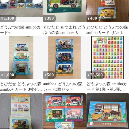
1,100
399
400
¥
¥
¥
どうぶつの森 amiiboカ
とびだせ あつまれ どう
とびだせ どうぶつの森
ード+
ぶつの森 amiibo+ サン
amiiboカード サンリオ
リオ トビー
マーティー
1,000
500
75,500
¥
¥
¥
とびだせ どうぶつの森
amiibo+ どうぶつの森
どうぶつの森 amiiboカ
amiibo+ カード 3枚セッ
カード3枚セット
ード 第1弾〜第5弾
ト
amiibo+ ほぼコンプ