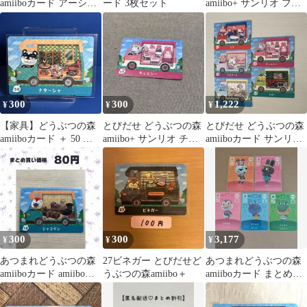
amiiboカード アーシン
ード 3枚セット
amiibo+ サンリオ フィ
ド
ーカ
300
300
1,222
¥
¥
¥
【家具】どうぶつの森
とびだせ どうぶつの森
とびだせ どうぶつの森
amiiboカード ＋ 50 ナ
amiibo+ サンリオ チェ
amiiboカード サンリオ
ターシャ アミーボ あつ
ルシー
5枚セット
森
300
300
3,177
¥
¥
¥
あつまれどうぶつの森
27ビネガー とびだせど
あつまれどうぶつの森
amiiboカード amiibo＋
うぶつの森amiibo＋
amiiboカード まとめ売
18 ジャコテン
り