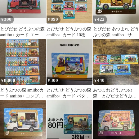
300
890
422
¥
¥
¥
とびだせ どうぶつの森
とびだせ どうぶつの森
とびだせ あつまれ どう
amiibo+ カード エーミ
amiibo+ カード 10枚セ
ぶつの森 amiibo+ サン
ー 22
ット
リオ マーティー
8,000
300
440
¥
¥
¥
どうぶつの森 amiiboカ
とびだせ どうぶつの森
あつまれどうぶつの
ード amiibo+ コンプリ
amiibo+ カード パタヤ
森 とびだせどうぶつ
ートセット
25
の森 amiiboカード
amiibo＋