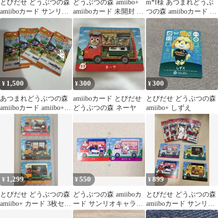
とびだせ どうぶつの森
どうぶつの森 amiibo+
m*f様 あつまれどうぶ
amiiboカード サンリオ
amiiboカード 未開封 1
つの森 amiiboカード 65
10パック
パック
枚セット オマケあり
1,500
300
300
¥
¥
¥
あつまれどうぶつの森
amiiboカード とびだせ
とびだせ どうぶつの森
amiiboカード amiibo+ 5
どうぶつの森 ネーヤ
amiibo+ しずえ
パック
1,299
550
899
¥
¥
¥
とびだせ どうぶつの森
どうぶつの森 amiiboカ
とびだせ どうぶつの森
amiibo+ カード 3枚セッ
ード サンリオキャラク
amiiboカード サンリオ
ト あつまれ あつ森
ターズコラボ 2枚セッ
キャラクターズコラボ