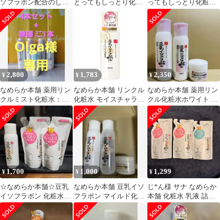
ソフラボン配合のしっ
とってもしっとり化粧
ってもしっとり化粧水
とり化粧水
水 つめかえ用
NC 200mL
2,800
1,783
2,350
¥
¥
¥
なめらか本舗 薬用リン
なめらか本舗 リンクル
なめらか本舗 薬用リン
クルミスト化粧水：
化粧水 モイスチャライ
クル化粧水ホワイト 3
150g×4本×微細ミニ
ジング N 200ml 豆乳イ
点セット
50g：1本付き
ソフラ
1,700
1,000
1,299
¥
¥
¥
☆なめらか本舗☆豆乳
なめらか本舗 豆乳イソ
じ*ん様 サナ なめらか
イソフラボン 化粧水セ
フラボン マイルド化粧
本舗 化粧水 乳液 詰替
ット
水 乳液 ナイトクリーム
用 3点セット
3点セット