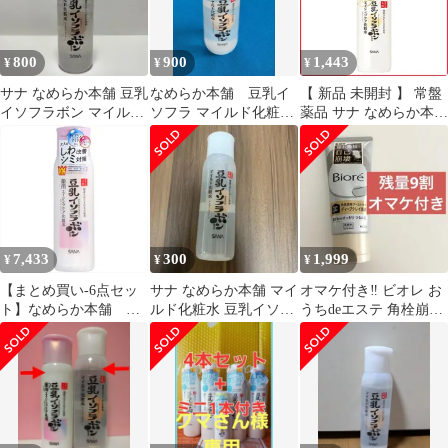
800
900
1,443
¥
¥
¥
サナ なめらか本舗 豆乳
なめらか本舗 豆乳イ
【 新品 未開封 】 常盤
イソフラボン マイルド
ソフラ マイルド化粧水
薬品 サナ なめらか本舗
化粧水 200ml
200ml
リンクル化粧水 濃厚 未
使用 送料無料
7,433
300
1,999
¥
¥
¥
【まとめ買い-6点セッ
サナ なめらか本舗 マイ
オマケ付き‼️ ビオレ お
ト】なめらか本舗 薬
ルド化粧水 豆乳イソフ
うちdeエステ 角栓崩壊
用リンクル化粧水ホワ
ラボン
ディープクレイ洗顔 残
イト２００Ｍ×6点セッ
量9割
ト