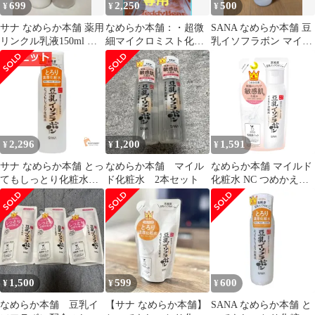
699
2,250
500
¥
¥
¥
サナ なめらか本舗 薬用
なめらか本舗：・超微
SANA なめらか本舗 豆
リンクル乳液150ml マ
細マイクロミスト化粧
乳イソフラボン マイル
イルド化粧水200ml セ
水4本セット+ミニ50g1
ド化粧水
ット
本付
2,296
1,200
1,591
¥
¥
¥
サナ なめらか本舗 とっ
なめらか本舗 マイル
なめらか本舗 マイルド
てもしっとり化粧水
ド化粧水 2本セット
化粧水 NC つめかえ用
NC 2個セット まとめ売
豆乳イソフラボン 保湿
り
アルコー
1,500
599
600
¥
¥
¥
なめらか本舗 豆乳イ
【サナ なめらか本舗】
SANA なめらか本舗 と