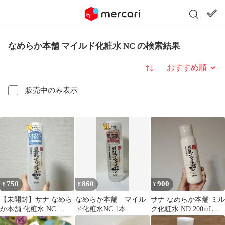
なめらか本舗 マイルド化粧水 NC の検索結果
並び替え
販売中のみ表示
750
860
900
¥
¥
¥
【未開封】サナ なめら
なめらか本舗 マイル
サナ なめらか本舗 ミル
か本舗 化粧水 NC
ド化粧水NC 1本
ク化粧水 ND 200mL 豆
200ml
乳イソフラボン