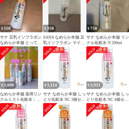
550
350
750
¥
¥
¥
サナ 豆乳イソフラボン
SANA なめらか本舗 豆
サナ なめらか本舗 リン
なめらか本舗 とっても
乳イソフラボン マイル
クル化粧水 N 200ml
しっとり化粧水 NC
ド化粧水
200ml
3,000
3,114
3,931
¥
¥
¥
なめらか本舗 薬用リン
サナ なめらか本舗 しっ
サナ なめらか本舗 しっ
クルミスト化粧水：
とり化粧水 NC 3個セッ
とり化粧水 NC 4個セッ
150g×4本×微細ミニ
ト まとめ売り
ト まとめ売り
50g：1本付き