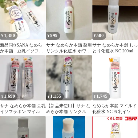
1,380
999
500
¥
¥
¥
新品同✩SANA なめら
サナ なめらか本舗 薬用
サナ なめらか本舗 しっ
か本舗 豆乳イソフラ
リンクル化粧水 ホワイ
とり化粧水 NC 200ml
ボン 純白泡洗顔&マ
ト 200ml
イルド化粧水ＮＣ
1,690
1,155
1,745
¥
¥
¥
サナ なめらか本舗 豆乳
【新品未使用】サナ な
なめらか本舗 マイルド
イソフラボン マイルド
めらか本舗 リンクル化
化粧水 NC 豆乳イソフ
化粧水×2
粧水N
ラボン 保湿 アルコール
フリー 2