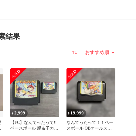
検索結果
並び替え
2,999
19,999
¥
¥
説
【FC】なんてったって!!
なんてったって！！ベー
ベースボール 親＆子カセ
スボール OBオールスタ
ット91開幕編 動作確認済
ー編 ファミコン