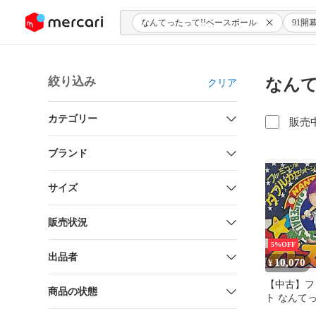
ンツにスキップ
なんてったって!!ベースボール
91開
絞り込み
なんて
クリア
カテゴリー
販売
ブランド
サイズ
販売状況
5%OFF
出品者
10,070
¥
【中古】フ
商品の状態
ト なんてっ
スボール