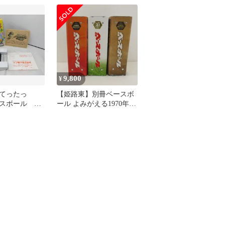
SUNSOFT
9,800
¥
んてったっ
【姫路東】別冊ベースボ
スボール 子
ール よみがえる1970年代
ト 91開幕戦
のプロ野球/よみがえる
1980年代のプロ野球/よみ
がえる1990年代のプロ野
球 3冊セット【211-
0470hime】