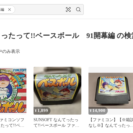
幕編
ったって!!ベースボール 91開幕編 の
中のみ表示
1,899
14,900
¥
¥
ァミコンソフ
SUNSOFT なんてったっ
【ファミコン】【※箱
たって!!ベー
て!!ベースボール ファミ
なし※】なんてったっ
コン
て！！ベｰスボｰル