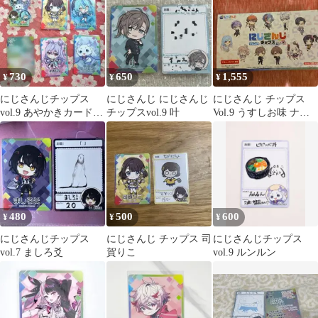
730
650
1,555
¥
¥
¥
にじさんじチップス
にじさんじ にじさんじ
にじさんじ チップス
vol.9 あやかきカードセ
チップスvol.9 叶
Vol.9 うすしお味 ナム
ット
コ限定
480
500
600
¥
¥
¥
にじさんじチップス
にじさんじ チップス 司
にじさんじチップス
vol.7 ましろ爻
賀りこ
vol.9 ルンルン