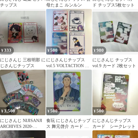
チップス
母たまこ ルンルン
ド チップス5枚セット
333
500
980
¥
¥
¥
にじさんじ 三枝明那 に
にじさんじチップス
にじさんじ チップス
じさんじチップス
vol.5 VOLTACTION サ
vol.9 カード 2枚セット
ロメ 黒井しば レアあり
3,500
500
500
¥
¥
¥
にじさんじ NIJISANJI
食玩 にじさんじチップ
にじさんじチップス
ARCHIVES 2020-
ス 舞元啓介 カード ブ
カード シークレット
2021 まとめ売り
ロマイド トレーディン