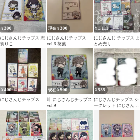
300
300
1,111
¥
現在 ¥
¥
にじさんじチップス 志
にじさんじチップス
にじさんじ チップス ま
賀りこ
vol.6 葛葉
とめ売り
400
500
555
¥
現在 ¥
¥
にじさんじチップス
叶 にじさんじチップス
にじさんじチップス シ
vol.9
ークレット にじさんじ
チップスVOL.8 2枚