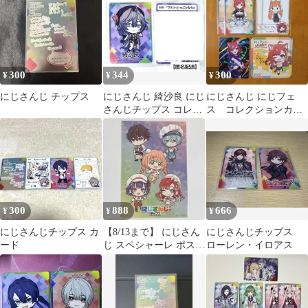
グカード
300
344
300
¥
¥
¥
にじさんじ チップス
にじさんじ 綺沙良 にじ
にじさんじ にじフェ
さんじチップス コレク
ス コレクションカー
ションカード チェキ
ド スイパラ 特典
チップス プティ
300
888
666
¥
¥
¥
にじさんじチップス カ
【8/13まで】 にじさん
にじさんじチップス
ード
じ スペシャーレ ポスト
ローレン・イロアス
カード チップス