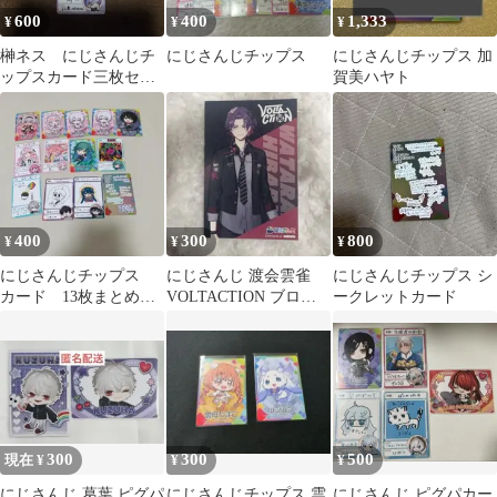
600
400
1,333
¥
¥
¥
榊ネス にじさんじチ
にじさんじチップス
にじさんじチップス 加
ップスカード三枚セッ
賀美ハヤト
ト
400
300
800
¥
¥
¥
にじさんじチップス
にじさんじ 渡会雲雀
にじさんじチップス シ
カード 13枚まとめ売
VOLTACTION ブロマ
ークレットカード
り
イド カード チップス
300
300
500
現在 ¥
¥
¥
にじさんじ 葛葉 ピグパ
にじさんじチップス 雲
にじさんじ ピグパカー