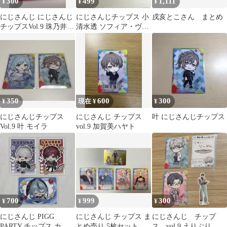
300
499
1,111
¥
¥
¥
にじさんじ にじさんじ
にじさんじチップス 小
戌亥とこさん まとめ
チップスVol.9 珠乃井ナ
清水透 ソフィア・ヴァ
ナ
レンタイン セット
350
600
300
¥
現在 ¥
¥
にじさんじチップス
にじさんじ チップス
叶 にじさんじチップス
Vol.9 叶 モイラ
vol.9 加賀美ハヤト
700
999
300
¥
¥
¥
にじさんじ PIGG
にじさんじ チップス ま
にじさんじ チップ
PARTY チップス カー
とめ売り 5枚セット
ス vol.9 えりぶり 一