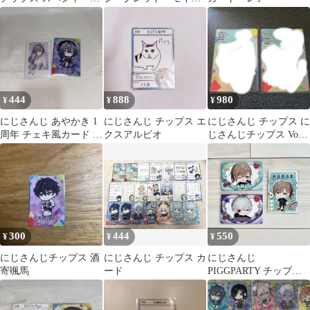
五木左京
ラ 叶 加賀美ハヤ
ト 早瀬走 矢車りね
444
888
980
¥
¥
¥
にじさんじ あやかき 1
にじさんじ チップス エ
にじさんじ チップス に
周年 チェキ風カード に
クスアルビオ
じさんじチップス Vol.9
じさんじチップス 綺沙
シークレット 2枚セッ
良
ト
300
444
550
¥
¥
¥
にじさんじチップス 酒
にじさんじ チップス カ
にじさんじ
寄颯馬
ード
PIGGPARTY チップス
ピグパチップス 叶/葛葉