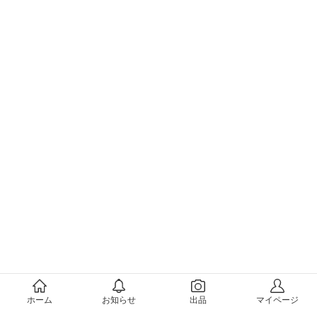
メルカリについて
ホーム
お知らせ
出品
マイページ
会社概要（運営会社）