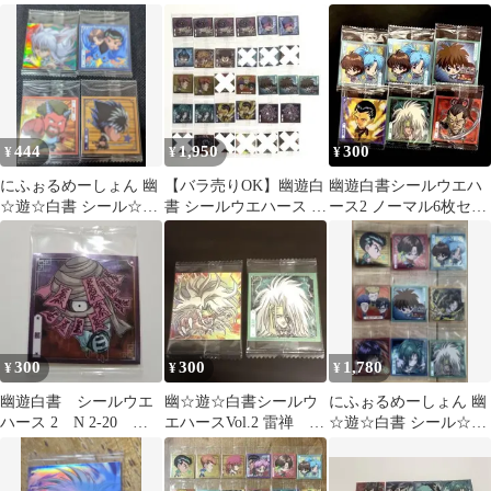
ア（VSR）
ウエハースvol.2」の雷
ス 浦飯幽助 SR UR セ
禅
ット
444
1,950
300
¥
¥
¥
にふぉるめーしょん 幽
【バラ売りOK】幽遊白
幽遊白書シールウエハ
☆遊☆白書 シール☆ウ
書 シールウエハース /
ース2 ノーマル6枚セッ
エハースvol.2 まとめ
ステッカー にふぉるめ
ト
ーしょん
300
300
1,780
¥
¥
¥
幽遊白書 シールウエ
幽☆遊☆白書シールウ
にふぉるめーしょん 幽
ハース 2 N 2-20 軀
エハースVol.2 雷禅 2
☆遊☆白書 シール☆ウ
むくろ
種２枚セット 新品未
エハースvol.2 13枚セッ
開封
ト