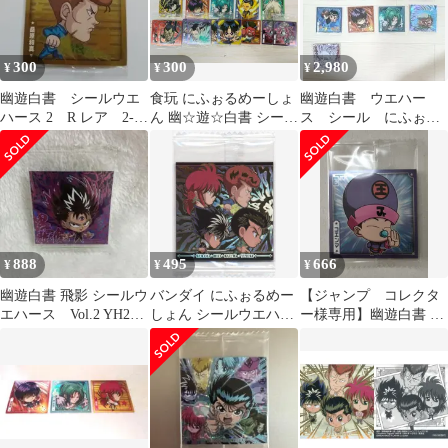
300
300
2,980
¥
¥
¥
幽遊白書 シールウエ
食玩 にふぉるめーしょ
幽遊白書 ウエハー
ハース 2 R レア 2-
ん 幽☆遊☆白書 シール
ス シール にふぉる
02 桑原和真
☆ウエハースvol.2 ノー
めーしょん まとめ売
マル 15種20枚セット
り
【D1】
888
495
666
¥
¥
¥
幽遊白書 飛影 シールウ
バンダイ にふぉるめー
【ジャンプ コレクタ
エハース Vol.2 YH2-
しょん シールウエハー
ー様専用】幽遊白書 シ
30 UR
ス YH2/2732991 蔵馬・
ールウエハース 第１
飛影・和真・幽助
弾 ９種セット
【VSR】 31