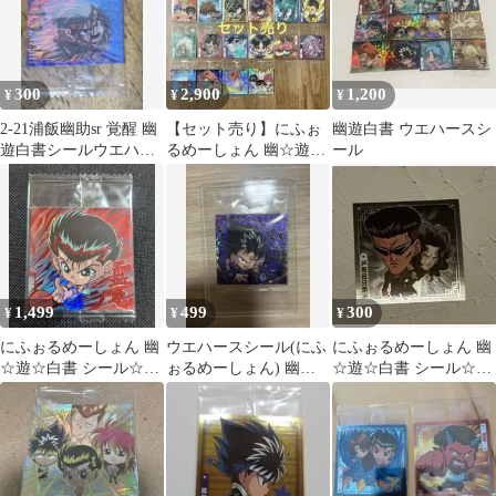
300
2,900
1,200
¥
¥
¥
2-21浦飯幽助sr 覚醒 幽
【セット売り】にふぉ
幽遊白書 ウエハースシ
遊白書シールウエハー
るめーしょん 幽☆遊☆
ール
スシール vol.2
白書 シールウエハース
vol.2
1,499
499
300
¥
¥
¥
にふぉるめーしょん 幽
ウエハースシール(にふ
にふぉるめーしょん 幽
☆遊☆白書 シール☆ウ
ぉるめーしょん) 幽☆
☆遊☆白書 シール☆ウ
エハースvol.2 浦飯幽
遊☆白書 飛影 1
エハース
助 UR