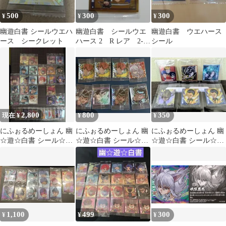
500
300
300
¥
¥
¥
幽遊白書 シールウエハ
幽遊白書 シールウエ
幽遊白書 ウエハース
ース シークレット
ハース 2 R レア 2-
シール
04 飛影
2,800
800
350
現在 ¥
¥
¥
にふぉるめーしょん 幽
にふぉるめーしょん 幽
にふぉるめーしょん 幽
☆遊☆白書 シール☆ウ
☆遊☆白書 シール☆ウ
☆遊☆白書 シール☆ウ
エハース
エハース
エハースvol.2 仙水
忍 まとめ
1,100
499
300
¥
¥
¥