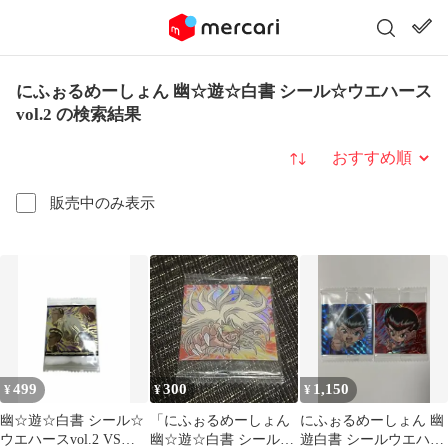
にふぉるめーしょん 幽☆遊☆白書 シール☆ウエハース
vol.2 の検索結果
並び替え
販売中のみ表示
499
300
1,150
¥
¥
¥
幽☆遊☆白書 シール☆
「にふぉるめーしょん
にふぉるめーしょん 幽
ウエハースvol.2 VSレ
幽☆遊☆白書 シール☆
遊白書 シールウエハー