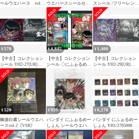
ールウエハース vol.2
ウエハースシールセッ
スシール /フリーレンマ
33種類コンプリート
ト
ンシール ☆まとめ売り
570
4,845
1,400
¥
¥
¥
【中古】コレクション
【中古】コレクション
【中古】コレクション
シール YH2-27[UR]：浦
シール ◇にふぉるめー
シール YH2-29[UR]：
飯幽助
しょん 幽☆遊☆白書 シ
狐蔵馬
ール☆ウエハース
Vol.2[2732991] フルコ
ンプリートセット
520
935
6,270
¥
¥
¥
幽遊白書シールウエハ
バンダイ にふぉるめー
バンダイ にふぉるめー
ースvol.2《VSR》
しょん シールウエハー
しょん YH1/2705008 幽
ス YH2/2732991 飛影&
遊白書 シールウエハー
浦飯幽助&桑原和真&蔵
ス全30種 セット