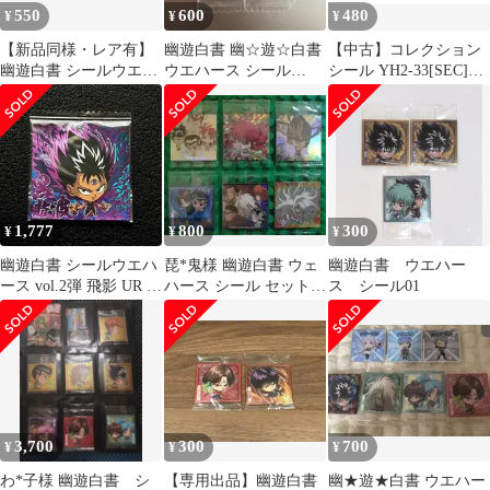
550
600
480
¥
¥
¥
【新品同様・レア有】
幽遊白書 幽‪☆遊‪☆白書
【中古】コレクション
幽遊白書 シールウエハ
ウエハース シール
シール YH2-33[SEC]：
ース 3点（蔵馬・樹・
YH1-30 SEC
飛影＆浦飯幽助＆桑原
刃霧要）
和真＆蔵馬
1,777
800
300
¥
¥
¥
幽遊白書 シールウエハ
琵*鬼様 幽遊白書 ウェ
幽遊白書 ウエハー
ース vol.2弾 飛影 UR 4
ハース シール セット販
ス シール01
人組 SEC 袋下折れ
売
3,700
300
700
¥
¥
¥
わ*子様 幽遊白書 シ
【専用出品】幽遊白書
幽★遊★白書 ウエハー