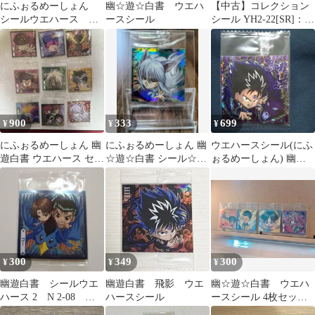
にふぉるめーしょん
幽☆遊☆白書 ウエハ
【中古】コレクション
シールウエハース 幽
ースシール
シール YH2-22[SR]：妖
遊白書
狐蔵馬
900
333
699
¥
¥
¥
にふぉるめーしょん 幽
にふぉるめーしょん 幽
ウエハースシール(にふ
遊白書 ウエハース セッ
☆遊☆白書 シール☆ウ
ぉるめーしょん) 幽☆
トす
エハースvol.2 妖狐蔵
遊☆白書 飛影 1
馬 SR
300
349
300
¥
¥
¥
幽遊白書 シールウエ
幽遊白書 飛影 ウエ
幽☆遊☆白書 ウエハ
ハース 2 N 2-08 プ
ハースシール
ースシール 4枚セッ
ー 浦飯幽助 コエン
ト 海藤＆城戸＆柳