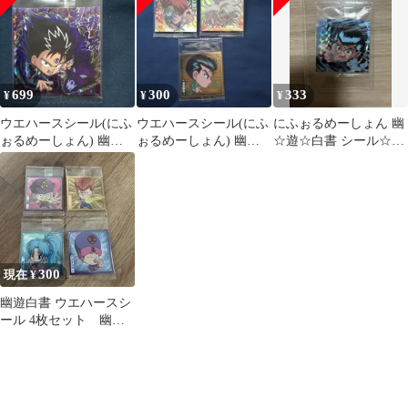
馬【SEC】 33
699
300
333
¥
¥
¥
ウエハースシール(にふ
ウエハースシール(にふ
にふぉるめーしょん 幽
ぉるめーしょん) 幽☆
ぉるめーしょん) 幽☆
☆遊☆白書 シール☆ウ
遊☆白書 飛影 1
遊☆白書 躯 雷禅 浦飯
エハース 浦飯幽助 霊丸
幽助
300
現在 ¥
幽遊白書 ウエハースシ
ール 4枚セット 幽☆
遊☆白書