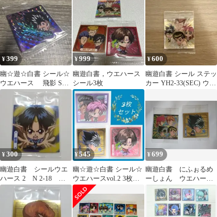
マ
沢、仙水忍、修羅、軀
399
999
600
¥
¥
¥
幽☆遊☆白書 シール☆
幽遊白書，ウエハース
幽遊白書 シール ステッ
ウエハース 飛影 SR
シール3枚
カー YH2-33(SEC) ウエ
YH1-24
ハース
300
545
699
¥
¥
¥
幽遊白書 シールウエ
幽☆遊☆白書 シール☆
幽遊白書 にふぉるめ
ハース 2 N 2-18 修
ウエハースvol.2 3枚セ
ーしょん ウエハー
羅 しゅら
ット シールのみ
ス シール