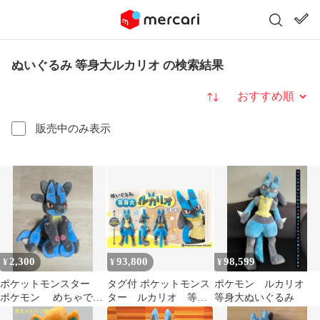
ぬいぐるみ 等身大ルカリオ の検索結果
並び替え
販売中のみ表示
2,300
93,800
98,599
¥
¥
¥
ポケットモンスター
タグ付 ポケットモンス
ポケモン ルカリオ
ポケモン めちゃでか
ター ルカリオ 等身
等身大ぬいぐるみ
ルカリオ ぬいぐるみ
大 ぬいぐるみ ポケモ