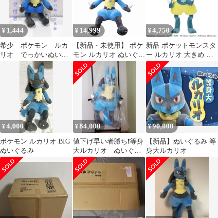
1,444
14,999
4,750
¥
¥
¥
希少 ポケモン ルカ
【新品・未使用】 ポケ
新品 ポケットモンスタ
リオ でっかいぬいぐ
モン ルカリオ ぬいぐる
ー ルカリオ 大きめ ぬ
るみ 劇場版 きみに
み 73cm
いぐるみ
きめた！ タグ付き
4,000
84,000
90,000
¥
¥
¥
ポケモン ルカリオ BIG
値下げ早い者勝ち❗等身
【新品】ぬいぐるみ 等
ぬいぐるみ
大ルカリオ ぬいぐる
身大ルカリオ
みポケモン