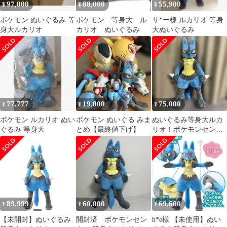
97,000
88,000
55,900
¥
¥
¥
ポケモン ぬいぐるみ 等
ポケモン 等身大 ル
サ*ー様 ルカリオ 等身
身大ルカリオ
カリオ ぬいぐるみ
大ぬいぐるみ
77,777
19,000
75,000
¥
¥
¥
ポケモン ルカリオ ぬい
ポケモン ぬいぐる みま
ぬいぐるみ等身大ルカ
ぐるみ 等身大
とめ【最終値下げ】
リオ！ポケモンセンタ
ー限定！
89,999
60,000
69,600
¥
¥
¥
【未開封】ぬいぐるみ
開封済 ポケモンセン
h*e様 【未使用】ぬい