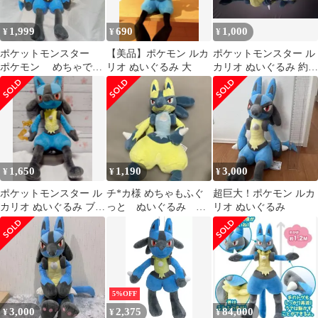
1,999
690
1,000
¥
¥
¥
ポケットモンスター
【美品】ポケモン ルカ
ポケットモンスター ル
ポケモン めちゃで
リオ ぬいぐるみ 大
カリオ ぬいぐるみ 約
か ルカリオ ぬい
30cm
ぐるみ
1,650
1,190
3,000
¥
¥
¥
ポケットモンスター ル
チ*カ様 めちゃもふぐ
超巨大！ポケモン ルカ
カリオ ぬいぐるみ ブル
っと ぬいぐるみ 黄
リオ ぬいぐるみ
ー 約48cm
色いルカリオ
5%OFF
3,000
2,375
84,000
¥
¥
¥