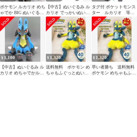
ポケモン ルカリオ めち
【中古】ぬいぐるみ ル
タグ付 ポケットモンス
ゃでか BIG ぬいぐるみ
カリオ でっかいぬいぐ
ター ルカリオ 等身
バンプレスト
るみ～ルカリオ・エー
大 ぬいぐるみ ポケモ
スバーン～ 「ポケット
ン
モンスター」
1,100
1,320
1,320
¥
¥
¥
【中古】ぬいぐるみ ル
送料無料 ポケモン め
早い者勝ち 送料無料
カリオ めちゃでかルカ
ちゃもふぐっとぬいぐ
ポケモン めちゃもふぐ
リオぬいぐるみ 「ポケ
るみ 黄色いルカリオ
っとぬいぐるみ 黄色い
ットモンスター」
ルカリオ