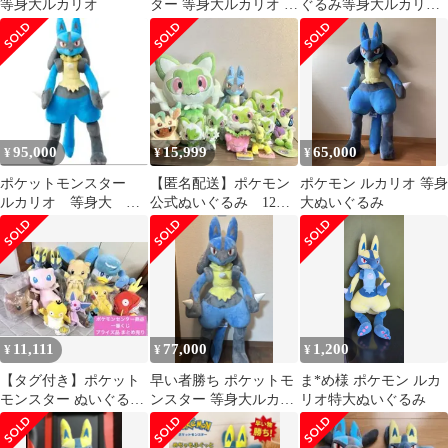
等身大ルカリオ
ター 等身大ルカリオ ぬ
ぐるみ等身大ルカリ
いぐるみ
オ ポケモン
95,000
15,999
65,000
¥
¥
¥
ポケットモンスター
【匿名配送】ポケモン
ポケモン ルカリオ 等身
ルカリオ 等身大 ぬ
公式ぬいぐるみ 12点
大ぬいぐるみ
いぐるみ
セット
11,111
77,000
1,200
¥
¥
¥
【タグ付き】ポケット
早い者勝ち ポケットモ
ま*め様 ポケモン ルカ
モンスター ぬいぐるみ
ンスター 等身大ルカリ
リオ特大ぬいぐるみ
12体セット まとめ売り
オ ぬいぐるみ