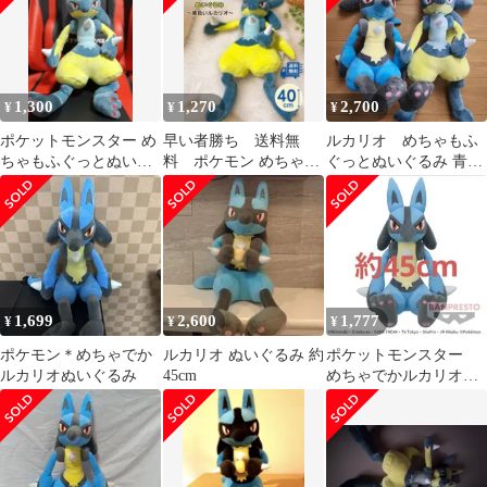
1,300
1,270
2,700
¥
¥
¥
ポケットモンスター め
早い者勝ち 送料無
ルカリオ めちゃもふ
ちゃもふぐっとぬいぐ
料 ポケモン めちゃも
ぐっとぬいぐるみ 青・
るみ ルカリオ
ふぐっとぬいぐるみ 黄
黄色2点セット 美品
色いルカリオ
1,699
2,600
1,777
¥
¥
¥
ポケモン＊めちゃでか
ルカリオ ぬいぐるみ 約
ポケットモンスター
ルカリオぬいぐるみ
45cm
めちゃでかルカリオぬ
いぐるみ バンダイ