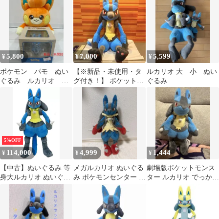
ン
5,800
7,000
5,599
¥
¥
¥
ポケモン パモ ぬい
【※新品・未使用・タ
ルカリオ 大 小 ぬい
ぐるみ ルカリオ フ
グ付き！】 ポケットモ
ぐるみ
ィギュア
ンスター めちゃでかル
カリオぬいぐるみ
5%OFF
114,000
4,999
1,444
¥
¥
¥
【中古】ぬいぐるみ 等
メガルカリオ ぬいぐる
劇場版ポケットモンス
身大ルカリオ ぬいぐる
み ポケモンセンター ル
ター ルカリオ でっかい
み 「ポケットモンスタ
カリオ 約40cm
ぬいぐるみ タ
ー」 ポケモンセンター
限定