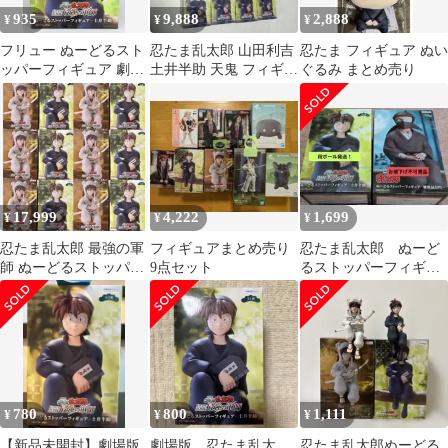
935
9,888
2,888
¥
¥
¥
フリュー ぬーどるスト
忍たま乱太郎 山田利吉
忍たま フィギュア ぬい
ッパーフィギュア 劇場
土井半助 天鬼 フィギュ
ぐるみ まとめ売り
版 忍たま乱太郎 ドクタ
ア ぬーどるストッパー
ケ忍者隊最強の軍 土井
半助 再販版
17,999
4,222
1,699
¥
¥
¥
忍たま乱太郎 最強の軍
フィギュアまとめ売り
忍たま乱太郎 ぬーど
師 ぬーどるストッパー
9点セット
るストッパーフィギュ
フィギュア 土井半助 天
ア 土井半助・雑渡昆
鬼まとめ売り
奈門 2体セット
780
800
1,111
¥
¥
¥
【新品未開封】劇場版
劇場版 忍たま乱太
忍たま乱太郎ぬーどる