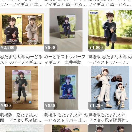
ッパーフィギュア 土井
フィギュア ぬーどるス
フィギュア ぬーどるス
半助
トッパー 箱無し
トッパー 箱無し
2,780
900
1,000
¥
¥
¥
忍たま乱太郎 ぬーどる
ぬーどるストッパーフ
劇場版 忍たま乱太郎 ぬ
ストッパーフィギュア
ィギュア 土井半助
ーどるストッパーフィ
2セット土井半助 天鬼 2
ギュア 土井半助
体セット
950
850
1,299
¥
¥
¥
劇場版 忍たま乱太
劇場版 忍たま乱太郎 ぬ
劇場版忍たま乱太郎
郎 ドクタケ忍者隊
ーどるストッパー 土井
ドクタケ忍者隊最強の
フィギュア 土井半
半助
軍師 天鬼 フィギュ
助 ぬーどるストッパ
ア ぬーどる