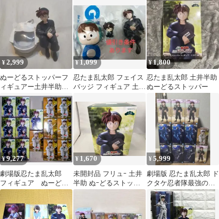
助天鬼雑渡昆奈門
ぬーどるストッパー
2,999
1,099
1,800
¥
¥
¥
ぬーどるストッパーフ
忍たま乱太郎 フェイス
忍たま乱太郎 土井半助
ィギュアー土井半助ー
バッジ フィギュア 土井
ぬーどるストッパー
天鬼 丸型ポーチ 忍
半助 山田利吉
たま乱太郎
9,277
1,670
5,999
¥
¥
¥
劇場版忍たま乱太郎
未開封品 フリュｰ 土井
劇場版 忍たま乱太郎 ド
フィギュア ぬーどる
半助 ぬｰどるストッパｰ
クタケ忍者隊最強の軍
ストッパーフィギュ
フィギュア 劇場版 忍た
師 フィギュア 土井
ア 土井半助 天鬼
ま乱太郎 ドクタケ忍者
半助 山田利吉等
隊最強の軍師