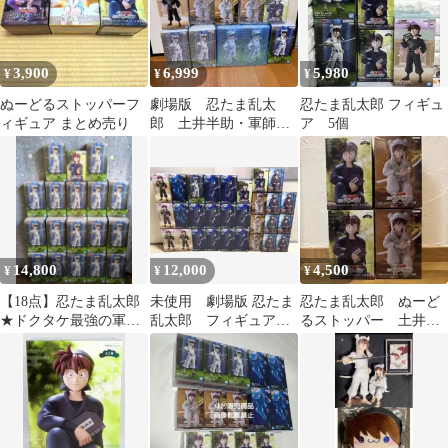
3,900
6,999
5,980
¥
¥
¥
ぬーどるストッパーフ
劇場版 忍たま乱太
忍たま乱太郎 フィギュ
ィギュア まとめ売り
郎 土井半助・軍師天
ア 5個
鬼 10点プライズフィ
ギュアセット
14,800
12,000
4,500
¥
¥
¥
【18点】忍たま乱太郎
未使用 劇場版 忍たま
忍たま乱太郎 ぬーど
★ドクタケ最強の軍師
乱太郎 フィギュア
るストッパー 土井半
★土井半助★天鬼★ぬ
29体セット 土井半
助 天鬼 フィギュア
ーどるストッパー他
助 山田利吉 天鬼