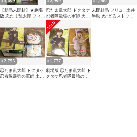
3,499
2,999
1,980
¥
¥
¥
【新品未開封】★劇場
忍たま乱太郎 ドクタケ
未開封品 フリュｰ 土井
版 忍たま乱太郎 フィギ
忍者隊最強の軍師 天鬼
半助 ぬｰどるストッパｰ
ュア 4種セット★
ぬいぐるみ フィギュア
フィギュア 劇場版 忍た
セット
ま乱太郎 ドクタケ忍者
隊最強の軍師
2,755
1,777
¥
¥
忍たま乱太郎 ドクタケ
劇場版 忍たま乱太郎 ド
忍者隊最強の軍師 土井
クタケ忍者隊最強の軍
半助 ぬいぐるみ フィギ
師 土井半助 天鬼 フィ
ュア セット
ギュア 2点