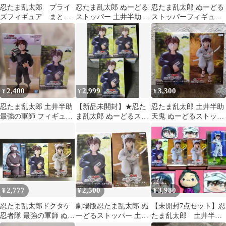
忍たま乱太郎 プライ
忍たま乱太郎 ぬーどる
忍たま乱太郎 ぬーどる
ズフィギュア まとめ
ストッパー 土井半助 天
ストッパーフィギュア
売り
鬼 劇場版 フィギュ
天鬼 土井半助
ア 新品未開封
2,400
2,999
3,300
¥
¥
¥
忍たま乱太郎 土井半助
【新品未開封】★忍た
忍たま乱太郎 土井半助
最強の軍師 フィギュア
ま乱太郎 ぬーどるスト
天鬼 ぬーどるストッパ
セット
ッパー 土井半助 3つセ
ーフィギュア
ット★
2,777
2,500
3,980
¥
¥
¥
忍たま乱太郎ドクタケ
劇場版忍たま乱太郎 ぬ
【未開封7点セット】忍
忍者隊 最強の軍師 ぬー
ーどるストッパー 土井
たま乱太郎 土井半
どるストッパー土井半
半助 天鬼
助 天鬼 フィギュア