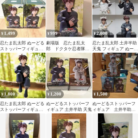
ー
1,499
999
2,000
¥
¥
¥
忍たま乱太郎 ぬーどる
劇場版 忍たま乱太
忍たま乱太郎 土井半助
ストッパーフィギュア
郎 ドクタケ忍者隊
天鬼 フィギュア ぬーど
土井半助 2個セット
フィギュア 土井半
るストッパー 4点セッ
助 ぬーどるストッパ
ト
ー
1,800
1,200
1,500
¥
¥
¥
忍たま乱太郎 ぬーどる
ぬーどるストッパーフ
ぬーどるストッパーフ
ストッパーフィギュア
ィギュア 土井半助 天鬼
ィギュア 土井半助&
土井半助 劇場版
雑渡昆奈門＆天鬼 よく
ばりセット