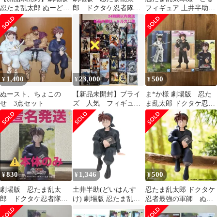
忍たま乱太郎 ぬーどる
郎 ドクタケ忍者隊
フィギュア 土井半助・
ストッパーフィギュア
フィギュア 土井半
天鬼セット おまけ付き
土井半助
助 ぬーどるストッパ
ー
1,400
23,000
500
¥
¥
¥
ぬースト、ちょこの
【新品未開封】プライ
ま*か様 劇場版 忍た
せ 3点セット
ズ 人気 フィギュ
ま乱太郎 ドクタケ忍者
ア まとめ売り 27体
隊最強の軍師 土井半
助 フィギュア
830
1,346
500
¥
¥
¥
劇場版 忍たま乱太
土井半助(どいはんす
忍たま乱太郎 ドクタケ
郎 ドクタケ忍者隊
け) 劇場版 忍たま乱太
忍者最強の軍師 ぬー
フィギュア 土井半
郎 ドクタケ忍者隊最強
どるストッパーフィギ