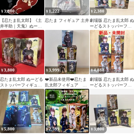
3,880
1,222
2,380
¥
¥
¥
【忍たま乱太郎】《土
忍たま フィギュア 土井
劇場版 忍たま乱太郎 ぬ
井半助｜天鬼》ぬーど
ーどるストッパーフィ
るストッパー2個セット
ギュア 2点セット!!
3,800
3,999
4,888
¥
¥
¥
忍たま乱太郎 ぬーどる
❤️新品未使用❤️忍たま
劇場版 忍たま乱太郎 ぬ
ストッパーフィギュア
乱太郎フィギュア 土
ーどるストッパーフィ
土井半助 天鬼
井半助 天鬼 雑渡昆
ギュア 土井半助 天鬼 4
奈門 5個セット
体セット
5,800
2,599
3,800
¥
¥
¥