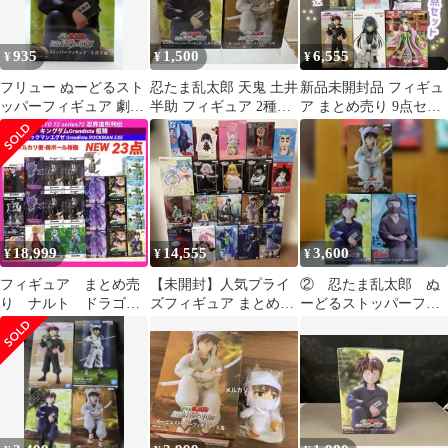
935
1,500
6,555
¥
¥
¥
フリュー ぬーどるスト
忍たま乱太郎 天鬼 土井
新品未開封品 フィギュ
ッパーフィギュア 劇場
半助 フィギュア 2種セ
ア まとめ売り 9点セッ
版 忍たま乱太郎 ドクタ
ット
ト
ケ忍者隊最強の軍 土井
半助
18,999
14,555
3,600
¥
¥
¥
フィギュア まとめ売
【未開封】人気プライ
② 忍たま乱太郎 ぬ
り ナルト ドラゴン
ズフィギュア まとめ売
ーどるストッパーフィ
ボール キングダム
り 20体セット
ギュア 雑渡昆奈門
遊戯王 ロックマン
土井半助 天鬼