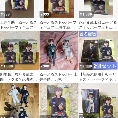
999
999
1,600
¥
¥
¥
土井半助 ぬーどるス
ぬーどるストッパーフ
忍たま乱太郎 ぬーどる
トッパーフィギュア
ィギュア 土井半助
ストッパーフィギュア
土井半助
1,500
900
2,000
¥
¥
¥
劇場版 忍たま乱太
ぬーどるストッパー 土
【新品未使用】ぬーど
郎 ドクタケ忍者隊
井半助、天鬼
るストッパーフィギュ
フィギュア 土井半
ア 土井半助 水木 2
助 ぬーどるストッパ
個セット
ー