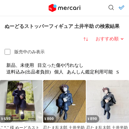
ぬーどるストッパーフィギュア 土井半助 の検索結果
並び替え
販売中のみ表示
新品、未使用
目立った傷や汚れなし
送料込み(出品者負担)
個人
あんしん鑑定利用可能
S
699
800
890
¥
¥
¥
こ*こ様 ぬーどるスト
忍たま乱太郎 土井半助
忍たま乱太郎 土井半助