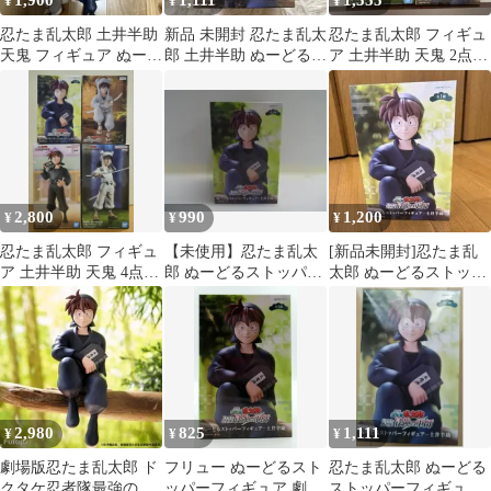
1,900
1,111
1,555
¥
¥
¥
忍たま乱太郎 土井半助
新品 未開封 忍たま乱太
忍たま乱太郎 フィギュ
天鬼 フィギュア ぬーど
郎 土井半助 ぬーどる
ア 土井半助 天鬼 2点セ
るストッパー 4点セッ
ストッパーフィギュア
ット
ト
最強の軍師
2,800
990
1,200
¥
¥
¥
忍たま乱太郎 フィギュ
【未使用】忍たま乱太
[新品未開封]忍たま乱
ア 土井半助 天鬼 4点セ
郎 ぬーどるストッパー
太郎 ぬーどるストッパ
ット
フィギュア 土井半助
ーフィギュア 土井半助
2,980
825
1,111
¥
¥
¥
劇場版忍たま乱太郎 ド
フリュー ぬーどるスト
忍たま乱太郎 ぬーどる
クタケ忍者隊最強の軍
ッパーフィギュア 劇場
ストッパーフィギュア