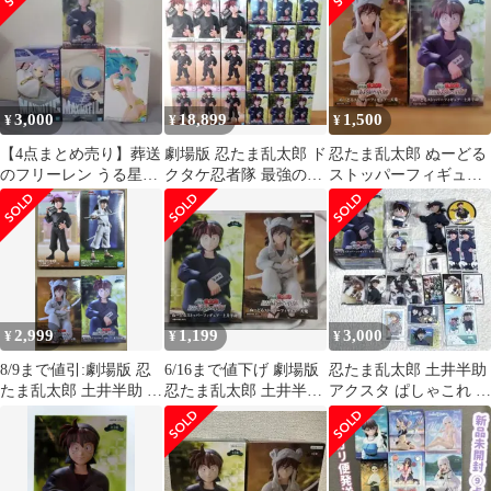
助 ぬーどるストッパ
の軍師 ぬーどるストッ
ュア 土井半助
ー
パーフィギュア-土井半
助- プライズ(AMU-
PRZ18147) フリュー
3,000
18,899
1,500
¥
¥
¥
【4点まとめ売り】葬送
劇場版 忍たま乱太郎 ド
忍たま乱太郎 ぬーどる
のフリーレン うる星や
クタケ忍者隊 最強の軍
ストッパーフィギュア
つら 忍たま乱太郎 フィ
師 土井半助 フィギュア
2種セット 天鬼 土井
ギュア
先生
2,999
1,199
3,000
¥
¥
¥
8/9まで値引:劇場版 忍
6/16まで値下げ 劇場版
忍たま乱太郎 土井半助
たま乱太郎 土井半助 天
忍たま乱太郎 土井半助
アクスタ ぱしゃこれ 缶
鬼 フィギュア 4種セッ
天鬼 フィギュア
バッジ まとめ売り
ト