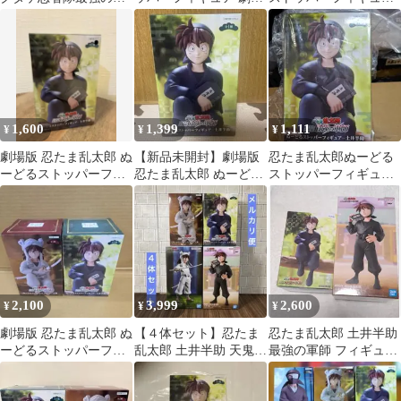
師ぬーどるストッパー
版 忍たま乱太郎 ドクタ
土井半助
フィギュア土井半助
ケ忍者隊最強の軍 土井
半助
1,600
1,399
1,111
¥
¥
¥
劇場版 忍たま乱太郎 ぬ
【新品未開封】劇場版
忍たま乱太郎ぬーどる
ーどるストッパーフィ
忍たま乱太郎 ぬーどる
ストッパーフィギュア
ギュア 土井半助
ストッパーフィギュア
土井半助
土井半助
2,100
3,999
2,600
¥
¥
¥
劇場版 忍たま乱太郎 ぬ
【４体セット】忍たま
忍たま乱太郎 土井半助
ーどるストッパーフィ
乱太郎 土井半助 天鬼
最強の軍師 フィギュア
ギュア 天鬼・土井半
フィギュア ぬーどるス
ぬーどるストッパー プ
助 2体セット
トッパー
ライズ