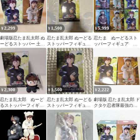
2,299
1,500
5,999
¥
¥
¥
劇場版忍たま乱太郎 ぬ
忍たま乱太郎 ぬーどる
忍たま ぬーどるスト
ーどるストッパー 土井
ストッパーフィギュア
ッパーフィギュア 雑
半助 天鬼 2種セット
土井半助
渡昆奈門 土井半助
天鬼 6個
2,300
1,500
2,222
¥
¥
¥
忍たま乱太郎 ぬーど
忍たま乱太郎 ぬーどる
劇場版 忍たま乱太郎 ド
るストッパーフィギュ
ストッパーフィギュア
クタケ忍者隊最強の軍
ア & てちねい 土
ぬースト 土井半助
師 土井半助 天鬼 フィ
井半助 2点
ギュア 2点