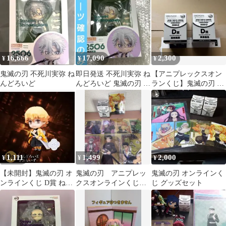
16,666
17,090
2,300
¥
¥
¥
鬼滅の刃 不死川実弥 ね
即日発送 不死川実弥 ね
【アニプレックスオン
んどろいど
んどろいど 鬼滅の刃 フ
ランくじ】鬼滅の刃 無
ィギュア
限城編セット
1,111
1,499
2,000
¥
¥
¥
【未開封】鬼滅の刃 オ
鬼滅の刃 アニプレッ
鬼滅の刃 オンラインく
ンラインくじ D賞 ねん
クスオンラインくじ
じ グッズセット
どろいどさぷらいず 我
D賞竈門炭治郎ねんど
妻善逸㉕
ろいどさぷらいず他