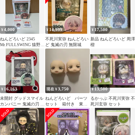
4,000
14,999
17,500
¥
¥
¥
ねんどろいど 2345
不死川実弥 ねんどろい
新品 ねんどろいど 周澤
Mr.FULLSWING 猿野天
ど 鬼滅の刃 無限城
楷
国
16,163
3,750
13,500
¥
現在 ¥
¥
未開封 グッドスマイル
ねんどろいど パーツ
るかっぷ 不死川実弥 不
カンパニー 鬼滅の刃 ね
セット 箱付き 東谷
死川玄弥 セット
んどろいど 2505 不死川
准太 フィギュア ド
玄弥
ール