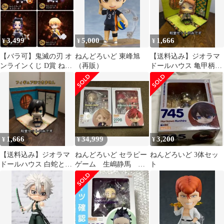
3,499
5,000
1,666
¥
¥
¥
【バラ可】鬼滅の刃 オ
ねんどろいど 東峰旭
【送料込み】ジオラマ
ンラインくじ D賞 ねん
（再販）
ドールハウス 亀甲柄と
どろいどさぷらいず フ
岩の和室セット 中型 ⑫
ルコンプ㉔
1,666
34,999
3,200
¥
¥
¥
【送料込み】ジオラマ
ねんどろいど セラピー
ねんどろいど 3体セッ
ドールハウス 白蛇と松
ゲーム 生嶋静馬 三
ト
の和室セット 中型 ㉑
兎湊 2198 2199 未開封