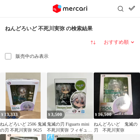
ねんどろいど 不死川実弥 の検索結果
並び替え
販売中のみ表示
13,333
3,500
16,500
¥
¥
¥
ねんどろいど 2506 鬼滅
鬼滅の刃 Figuarts mini
ねんどろいど 鬼滅の
の刃 不死川実弥 9625
不死川実弥 フィギュア
刃 不死川実弥
ーツミニ