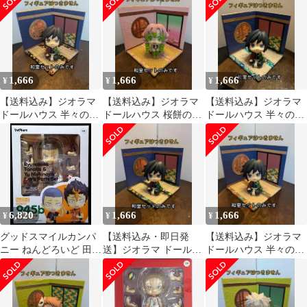
中型 ㊱
⑫
⑩
1,666
1,666
1,666
¥
¥
¥
【送料込み】ジオラマ
【送料込み】ジオラマ
【送料込み】ジオラマ
ドールハウス 半々の和
ドールハウス 桜餅の和
ドールハウス 半々の和
室セット 中型 ㊹
室セット ⑱
室セット 中型 ㊳
6,820
1,666
1,666
¥
¥
¥
グッドスマイルカンパ
【送料込み・即日発
【送料込み】ジオラマ
ニー ねんどろいど 田中
送】ジオラマ ドールハ
ドールハウス 半々の和
龍之介&西谷夕拡張パ
ウス 半々の和室セット
室セット 中型 ㊵
ーツセット
中型 ㊴