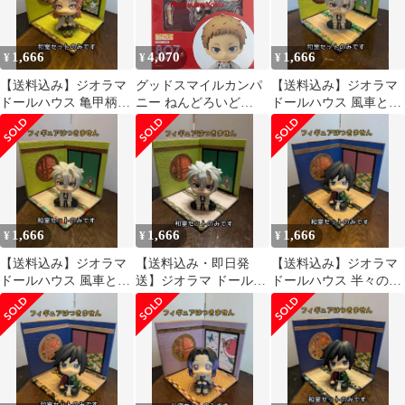
1,666
4,070
1,666
¥
¥
¥
【送料込み】ジオラマ
グッドスマイルカンパ
【送料込み】ジオラマ
ドールハウス 亀甲柄と
ニー ねんどろいど
ドールハウス 風車とお
岩の和室セット 中型 ⑪
Orange Rouge 夜久衛輔
はぎの和室セット 中型
再販版 807
⑥
1,666
1,666
1,666
¥
¥
¥
【送料込み】ジオラマ
【送料込み・即日発
【送料込み】ジオラマ
ドールハウス 風車とお
送】ジオラマ ドールハ
ドールハウス 半々の和
はぎの和室セット 中型
ウス 風車とおはぎの和
室セット 中型 ㊸
⑪
室セット 中型 ⑦