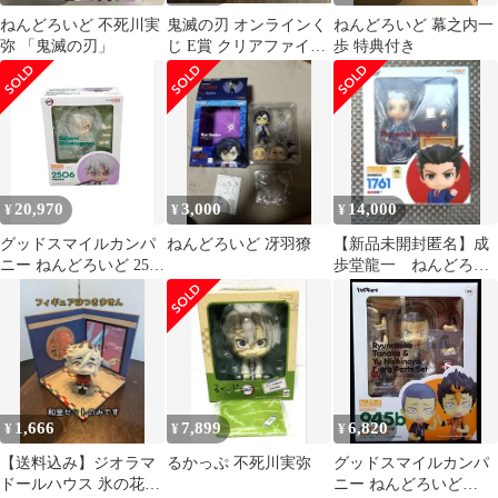
ねんどろいど 不死川実
鬼滅の刃 オンラインく
ねんどろいど 幕之内一
弥 「鬼滅の刃」
じ E賞 クリアファイル
歩 特典付き
2枚セット ほぼコンプ
11種
20,970
3,000
14,000
¥
¥
¥
グッドスマイルカンパ
ねんどろいど 冴羽獠
【新品未開封匿名】成
ニー ねんどろいど 2506
歩堂龍一 ねんどろい
鬼滅の刃 不死川実弥 し
ど
なずがわさねみ フィギ
ュア
1,666
7,899
6,820
¥
¥
¥
【送料込み】ジオラマ
るかっぷ 不死川実弥
グッドスマイルカンパ
ドールハウス 氷の花と
ニー ねんどろいど