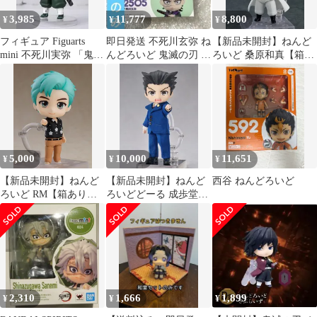
3,985
11,777
8,800
¥
¥
¥
フィギュア Figuarts
即日発送 不死川玄弥 ね
【新品未開封】ねんど
mini 不死川実弥 「鬼滅
んどろいど 鬼滅の刃 フ
ろいど 桑原和真【箱あ
の刃」【10日以内発
ィギュア
り】【正規品】グッド
送】
スマイルカンパニー グ
ッスマ GSC
5,000
10,000
11,651
¥
¥
¥
【新品未開封】ねんど
【新品未開封】ねんど
西谷 ねんどろいど
ろいど RM【箱あり】
ろいどどーる 成歩堂龍
【正規品】グッドスマ
一【箱あり】【正規
イルカンパニー グッス
品】グッドスマイルカ
マ GSC
ンパニー
2,310
1,666
1,899
¥
¥
¥