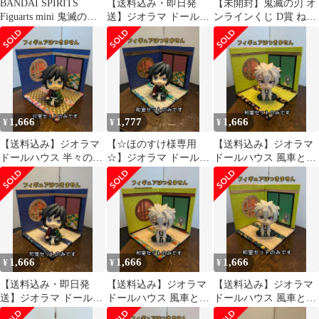
BANDAI SPIRITS
【送料込み・即日発
【未開封】鬼滅の刃 オ
Figuarts mini 鬼滅の刃
送】ジオラマ ドールハ
ンラインくじ D賞 ねん
不死川実弥
ウス 蝶の和室セット 中
どろいどさぷらいず 冨
型 ㊳
岡義勇㉛
1,666
1,777
1,666
¥
¥
¥
【送料込み】ジオラマ
【☆ほのすけ様専用
【送料込み】ジオラマ
ドールハウス 半々の和
☆】ジオラマ ドールハ
ドールハウス 風車とお
室セット 中型 ㊲
ウス 半々の和室セット
はぎの和室セット 中型
中型 ㉟
⑬
1,666
1,666
1,666
¥
¥
¥
【送料込み・即日発
【送料込み】ジオラマ
【送料込み】ジオラマ
送】ジオラマ ドールハ
ドールハウス 風車とお
ドールハウス 風車とお
ウス 半々の和室セット
はぎの和室セット 中型
はぎの和室セット 中型