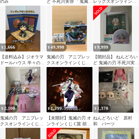
のみ
ど 不死川実弥 「鬼滅の
レックスオンラインく
刃」【10日以内発送】
じ C賞 D賞 E賞 F賞特
典
1,666
49,990
9,999
¥
¥
¥
【送料込み】ジオラマ
鬼滅の刃 アニプレッ
【開封品】 ねんどろい
ドールハウス 半々の和
クスオンラインくじ
ど 鬼滅の刃 不死川実弥
室セット 中型 ㊺
A賞 フィギュア 竈
2506
門炭治郎 冨岡義勇
2,100
1,399
1,370
¥
¥
¥
鬼滅の刃 アニプレッ
【未開封】鬼滅の刃 オ
ねんどろいど 原村
クスオンラインくじ
ンラインくじ C賞 胡蝶
和 パーツ
胡蝶しのぶビッグアク
しのぶ ビッグアクリル
スタ ねんどろいど他
スタンド㉓