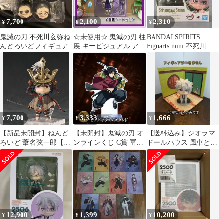
7,700
2,100
2,310
¥
¥
¥
鬼滅の刃 不死川玄弥ね
☆未使用☆ 鬼滅の刃 柱
BANDAI SPIRITS
んどろいどフィギュア
展 キービジュアル アク
Figuarts mini 不死川実
リルスタンド 胡蝶しの
弥
ぶ
7,700
3,333
1,666
¥
¥
¥
【新品未開封】ねんど
【未開封】鬼滅の刃 オ
【送料込み】ジオラマ
ろいど 葦名弦一郎【箱
ンラインくじ C賞 冨岡
ドールハウス 風車とお
あり】【正規品】グッ
義勇 ビッグアクリルス
はぎの和室セット 中型
ドスマイルカンパニー
タンド⑳
⑭
グッスマ GSC
12,900
1,399
10,200
¥
¥
¥