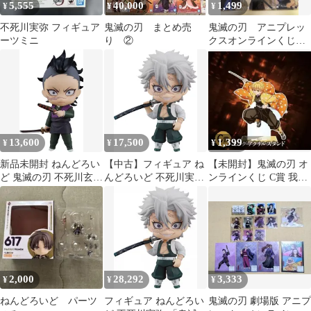
5,555
40,000
1,499
¥
¥
¥
不死川実弥 フィギュア
鬼滅の刃 まとめ売
鬼滅の刃 アニプレッ
ーツミニ
り ②
クスオンラインくじ
D賞我妻善逸ねんどろ
いどさぷらいず他
13,600
17,500
1,399
¥
¥
¥
新品未開封 ねんどろい
【中古】フィギュア ね
【未開封】鬼滅の刃 オ
ど 鬼滅の刃 不死川玄弥
んどろいど 不死川実弥
ンラインくじ C賞 我妻
ノンスケール プラスチ
「鬼滅の刃」
善逸 ビッグアクリルス
ック製 塗装済み可動フ
タンド㉒
ィギュア
2,000
28,292
3,333
¥
¥
¥
ねんどろいど パーツ
フィギュア ねんどろい
鬼滅の刃 劇場版 アニプ