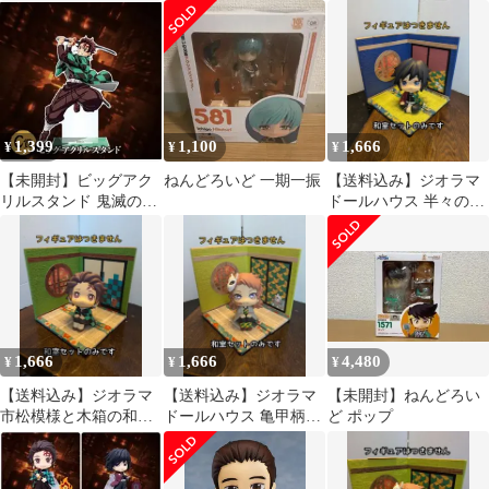
扇の和室セット 中型 ③
Orange Rouge 田中龍之
介&西谷夕拡張パーツ
セット 945b
1,399
1,100
1,666
¥
¥
¥
【未開封】ビッグアク
ねんどろいど 一期一振
【送料込み】ジオラマ
リルスタンド 鬼滅の刃
ドールハウス 半々の和
オンラインくじ C賞 竈
室セット 中型 ㊷
門炭治郎㉑
1,666
1,666
4,480
¥
¥
¥
【送料込み】ジオラマ
【送料込み】ジオラマ
【未開封】ねんどろい
市松模様と木箱の和室
ドールハウス 亀甲柄と
ど ポップ
セット ⑮
岩の和室セット 中型 ⑭