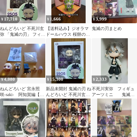
17,710
1,666
3,999
¥
¥
¥
ねんどろいど 不死川玄
【送料込み】ジオラマ
鬼滅の刃まとめ
弥 「鬼滅の刃」 フィギ
ドールハウス 桜餅の和
ュア
室セット ⑲
4,080
15,300
2,333
¥
¥
¥
ねんどろいど 宮永照
新品未開封 鬼滅の刃 ね
不死川実弥 フィギュ
咲‐saki‐ 阿知賀編【訳
んどろいど 不死川玄弥
アーツミニ 鬼滅の
あり品】
フィギュア
刃