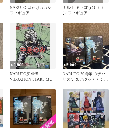
NARUTO はたけカカシ
ナルト まちぼうけ カカ
た
フィギュア
シ フィギュア
2,800
3,000
¥
¥
NARUTO疾風伝
NARUTO 20周年 ウチハ
VIBRATION STARS はた
サスケ & ハタケカカシ
けカカシ フィギュア
フィギュアセット