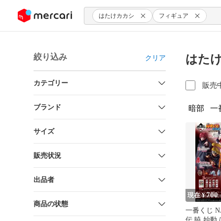
ンツにスキップ
はたけカカシ
フィギュア
絞り込み
はたけ
クリア
カテゴリー
販売
ブランド
暗部
一
サイズ
販売状況
出品者
700
現在 ¥
商品の状態
一番くじ N
伝 暁 始動