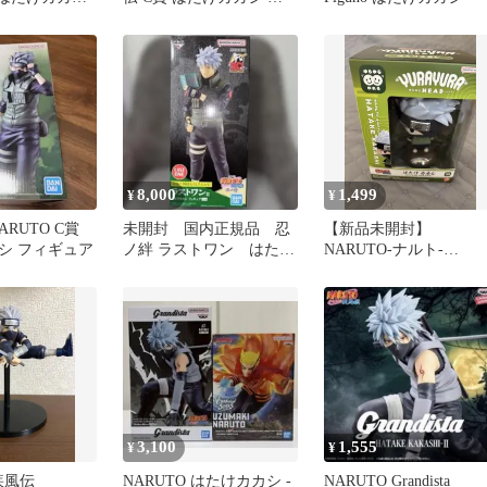
ィギュア
8,000
1,499
¥
¥
ARUTO C賞
未開封 国内正規品 忍
【新品未開封】
シ フィギュア
ノ絆 ラストワン はたけ
NARUTO-ナルト-
カカシ
YURAYURA HEAD は
けカカシ
3,100
1,555
¥
¥
 疾風伝
NARUTO はたけカカシ -
NARUTO Grandista