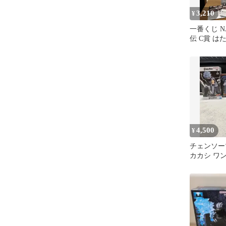
3,210
¥
一番くじ N
伝 C賞 は
ィギュア
4,500
¥
チェンソー
カカシ ワ
プ フィギュ