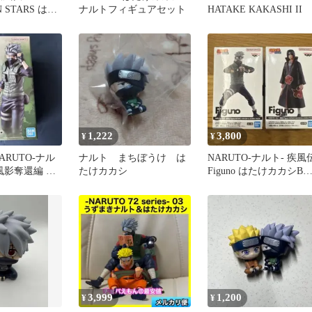
N STARS はた
ナルトフィギュアセット
HATAKE KAKASHI II
th
1,222
3,800
¥
¥
ARUTO-ナル
ナルト まちぼうけ は
NARUTO-ナルト- 疾風
風影奪還編 C
たけカカシ
Figuno はたけカカシB
カカシ
ちはイタチC
3,999
1,200
¥
¥