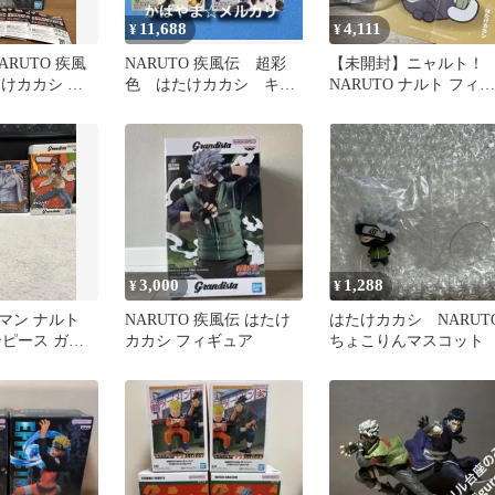
11,688
4,111
¥
¥
ARUTO 疾風
NARUTO 疾風伝 超彩
【未開封】ニャルト！
たけカカシ フ
色 はたけカカシ キラ
NARUTO ナルト フィギ
ービー フィギュア プ
ュア カカシ
ライズ
3,000
1,288
¥
¥
マン ナルト
NARUTO 疾風伝 はたけ
はたけカカシ NARUT
ンピース ガー
カカシ フィギュア
ちょこりんマスコット
ア 3体セット