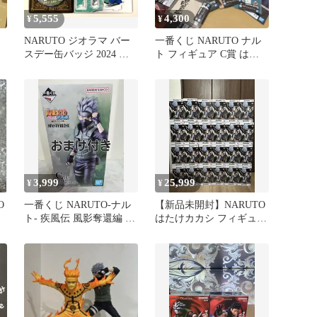
5,555
4,300
¥
¥
NARUTO ジオラマ バー
一番くじ NARUTO ナル
スデー缶バッジ 2024 は
ト フィギュア C賞 はた
たけカカシ うちはオビト
けカカシ セット
3,999
25,999
¥
¥
O
一番くじ NARUTO-ナル
【新品未開封】NARUTO
ト- 疾風伝 風影奪還編 C
はたけカカシ フィギュア
賞 はたけカカシ
24個セット まとめ売り