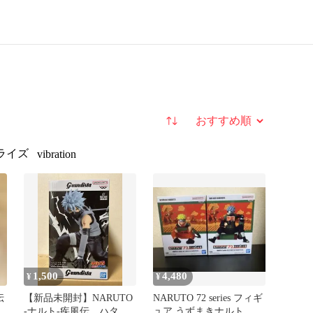
並び替え
ライズ
vibration
1,500
4,480
¥
¥
伝
【新品未開封】NARUTO
NARUTO 72 series フィギ
-ナルト-疾風伝 ハタケ
ュア うずまきナルト は