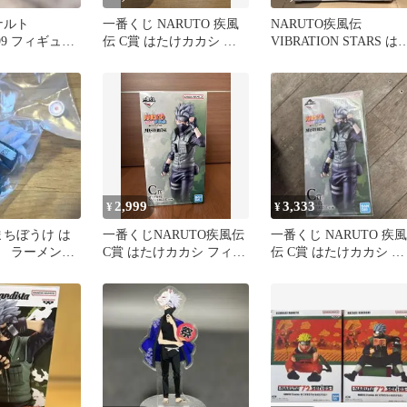
 ナルト
一番くじ NARUTO 疾風
NARUTO疾風伝
99 フィギュア
伝 C賞 はたけカカシ フ
VIBRATION STARS は
ィギュア
けカカシ フィギュア
2,999
3,333
¥
¥
 まちぼうけ は
一番くじNARUTO疾風伝
一番くじ NARUTO 疾風
 ラーメン一
C賞 はたけカカシ フィギ
伝 C賞 はたけカカシ フ
ュア
ィギュア