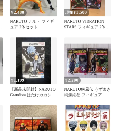
2,480
3,500
¥
現在 ¥
NARUTO ナルト フィギ
NARUTO VIBRATION
ュア 2体セット
STARS フィギュア 2体セ
ット
1,199
2,200
¥
¥
【新品未開封】NARUTO
NARUTO疾風伝 うずまき
Grandista はたけカカシ フ
絢爛絵巻 フィギュア う
ィギュア
ちはサスケ はたけカカシ