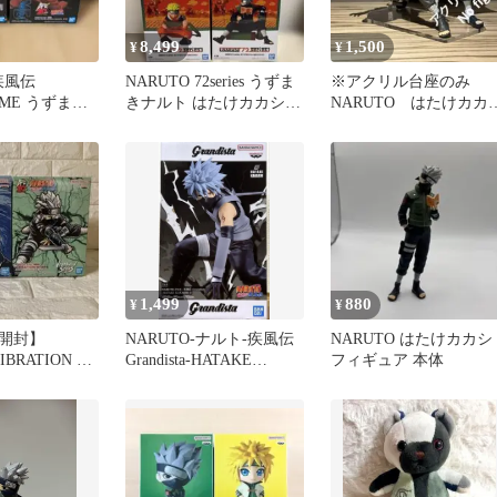
8,499
1,500
¥
¥
 疾風伝
NARUTO 72series うずま
※アクリル台座のみ
EME うずまき
きナルト はたけカカシ
NARUTO はたけカカ
カシ フィギュ
イルカフィギュア
シ うちはオビト 2体
用台座
1,499
880
¥
¥
開封】
NARUTO-ナルト-疾風伝
NARUTO はたけカカシ
IBRATION う
Grandista-HATAKE
フィギュア 本体
 はたけカカシ
KAKASHI-