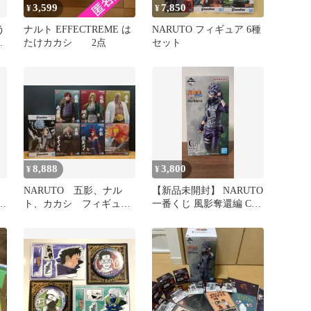
3,599
7,850
¥
¥
う
ナルト EFFECTREME は
NARUTO フィギュア 6種
カ
たけカカシ 2点
セット
8,888
3,800
¥
¥
NARUTO 五影、ナル
【新品未開封】 NARUTO
C
ト、カカシ フィギュ
一番くじ 風影奪還編 C賞
ア 7体セット
はたけカカシ