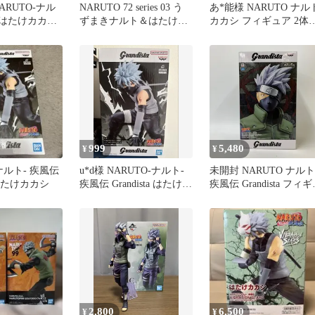
ARUTO-ナル
NARUTO 72 series 03 う
あ*能様 NARUTO ナル
 はたけカカシ
ずまきナルト＆はたけカ
カカシ フィギュア 2体
カシ ナルト
ット ガチャガチャ
999
5,480
¥
¥
-ナルト- 疾風伝
u*d様 NARUTO-ナルト-
未開封 NARUTO ナルト
a はたけカカシ
疾風伝 Grandista はたけカ
疾風伝 Grandista フィ
カシ フィ
ア はたけカカシ LF806
f101
2,800
6,500
¥
¥