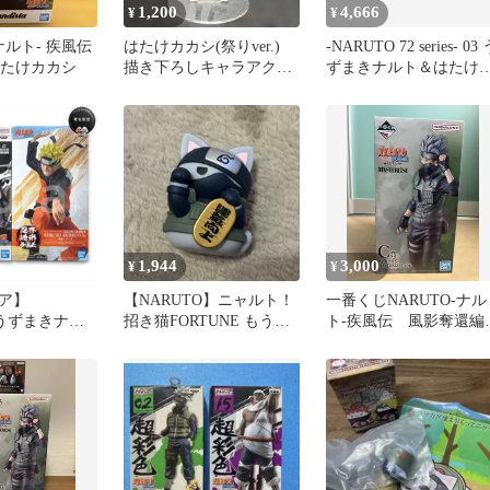
1,200
4,666
¥
¥
-ナルト- 疾風伝
はたけカカシ(祭りver.)
-NARUTO 72 series- 03 
a はたけカカシ
描き下ろしキャラアクリ
ずまきナルト＆はたけ
ルフィギュア NARUTO
カシ
1,944
3,000
¥
¥
ア】
【NARUTO】ニャルト！
一番くじNARUTO-ナル
_うずまきナル
招き猫FORTUNE もうい
ト-疾風伝 風影奪還編 
けカカシ
っちょ！ はたけカカシ
賞 はたけカカシ