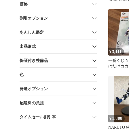
価格
フィギュア
割引オプション
あんしん鑑定
出品形式
3,111
¥
保証付き整備品
一番くじ N
はたけカカ
色
発送オプション
配送料の負担
タイムセール割引率
1,888
¥
NARUTO