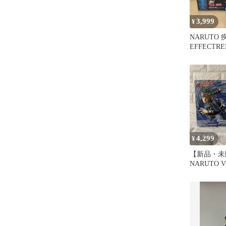
3,999
¥
NARUTO
EFFECTR
ナルト カ
ア
4,299
¥
【新品・未
NARUTO V
ちはオビト