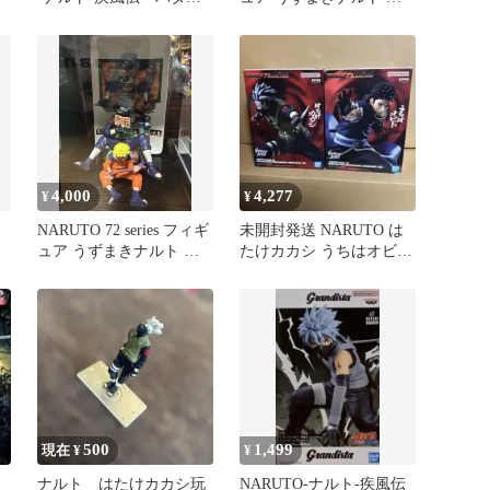
カカシ2
たけカカシ
4,000
4,277
¥
¥
NARUTO 72 series フィギ
未開封発送 NARUTO は
ュア うずまきナルト は
たけカカシ うちはオビト
た
たけカカシ
フィギュア 2点セット
500
1,499
現在 ¥
¥
ナルト はたけカカシ玩
NARUTO-ナルト-疾風伝