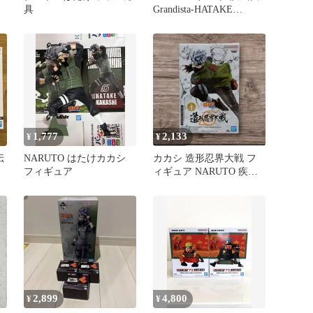
具
Grandista-HATAKE
KAKASHI-
1,777
2,133
¥
¥
伝
NARUTO はたけカカシ
カカシ 造形忍界大戦 フ
う
フィギュア
ィギュア NARUTO 疾風
伝
2,899
4,800
¥
¥