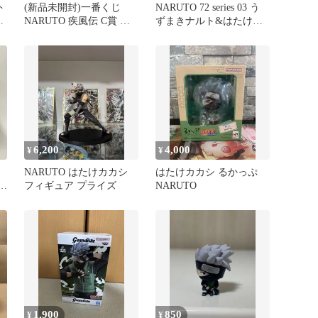
ト
(新品未開封)一番くじ
NARUTO 72 series 03 う
セ
NARUTO 疾風伝 C賞 は
ずまきナルト&はたけカ
たけカカシ フィギュア
カシ 2体セット
6,200
4,000
¥
¥
NARUTO はたけカカシ
はたけカカシ るかっぷ
ギュ
フィギュア プライズ
NARUTO
6
1,900
850
¥
¥