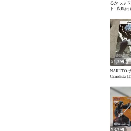
るかっぷ N
ト- 疾風伝
暗部ver.
1,299
¥
NARUTO
Grandist
3,799
¥