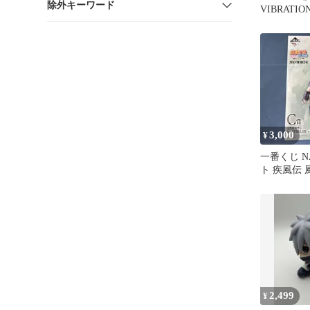
除外キーワード
VIBRATIO
けカカシ 20
3,000
¥
一番くじ N
ト 疾風伝 
賞 はたけ
2,499
¥