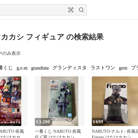
カカシ フィギュア の検索結果
中のみ表示
番くじ
グランディスタ
ラストワン
プ
g.e.m
grandista
gem
3,200
699
¥
¥
ARUTO 疾風
一番くじ NARUTO 疾風
NARUTO-ナルト- 疾風
 はたけカカシ
伝 C賞 はたけカカシ フ
Figuno はたけカカシ