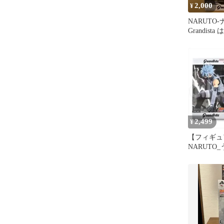
2,000
¥
NARUTO
Grandist
2,499
¥
【フィギュ
NARUTO
ト ＆ はた