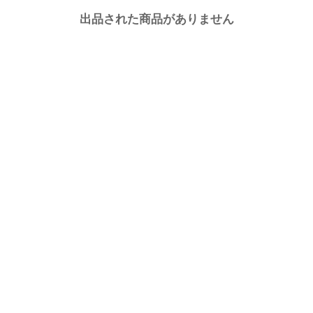
出品された商品がありません