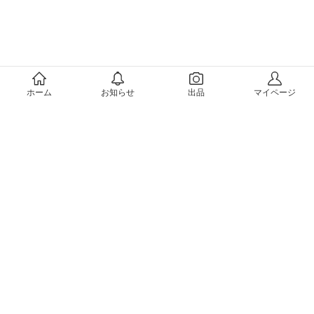
メルカリについて
ホーム
お知らせ
出品
マイページ
会社概要（運営会社）
採用情報
プレスリリース
公式ブログ
プレスキット
メルカリUS
メルカリShops
m department（エムデパ）
ヘルプ
ヘルプセンター（ガイド・お問い合わせ）
メルカリShopsでショップを開設する
メルカリShops ショップ管理画面にログイン
メルカリShops出店者向けガイド
お問い合わせ一覧