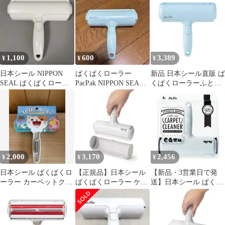
ワイト N88M くり返し
使える カーペットクリ
ーナー
1,100
600
3,389
¥
¥
¥
日本シール NIPPON
ぱくぱくローラー
新品 日本シール直販 ぱ
SEAL ぱくぱくローラ
PacPak NIPPON SEAL
くぱくローラーふとん
ー 抜け毛取りクリーナ
掃除用ブラシ
掃除 布団クリーナー お
ー
掃除ローラー 抗菌 エコ
ペット 犬 猫 抜け毛 髪
の毛 ホコリ お布団 掃
除グッズ 掃除用品 便利
グッズ パクパクローラ
ー 毛取り ほこり ベッ
2,000
3,170
2,456
¥
¥
¥
ド 掃除 犬の毛 猫の毛
抜け毛取り N88F
日本シール ぱくぱくロ
【正規品】日本シール
【新品・3営業日で発
ーラー カーペットクリ
ぱくぱくローラー ケー
送】日本シール ぱくぱ
ーナー
ス付き お掃除ローラー
くローラー ケース付き
抜け毛取り ほこり 髪の
N76ST
毛 ペット 毛取り 猫 犬
抜け毛 掃除 クリーナー