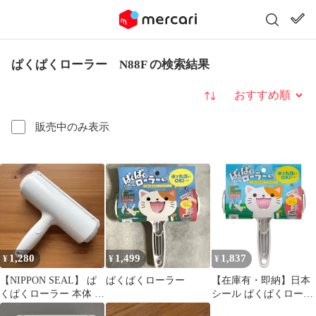
ぱくぱくローラー N88F の検索結果
並び替え
販売中のみ表示
1,280
1,499
1,837
¥
¥
¥
【NIPPON SEAL】 ぱ
ぱくぱくローラー
【在庫有・即納】日本
くぱくローラー 本体 ホ
シール ぱくぱくローラ
ワイト
ー 水で丸洗いOK！ ホ