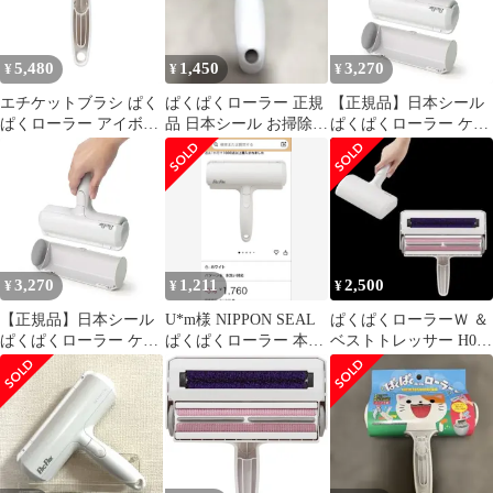
ラグ 絨毯 N76STA
5,480
1,450
3,270
¥
¥
¥
エチケットブラシ ぱく
ぱくぱくローラー 正規
【正規品】日本シール
ぱくローラー アイボリ
品 日本シール お掃除ロ
ぱくぱくローラー ケー
ー N76C [シュリンク]
ーラー 布団 ベッド掃除
ス付き お掃除ローラー
N88F
抜け毛取り ほこり 髪の
毛 ペット 毛取り 猫 犬
抜け毛 掃除 クリーナー
ラグ 絨毯 N76STA
3,270
1,211
2,500
¥
¥
¥
【正規品】日本シール
U*m様 NIPPON SEAL
ぱくぱくローラーＷ ＆
ぱくぱくローラー ケー
ぱくぱくローラー 本体
ベストトレッサー H08
ス付き お掃除ローラー
ホワイト
２点セット
抜け毛取り ほこり 髪の
毛 ペット 毛取り 猫 犬
抜け毛 掃除 クリーナー
ラグ 絨毯 N76STA