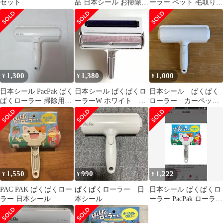
セット
品 日本シール お掃除ロ
ーラー ペット 毛取り
ーラー 布団 ベッド掃除
お掃除ローラー
1,300
1,380
1,000
¥
¥
¥
日本シール PacPak ぱく
日本シール ぱくぱくロ
日本シール ぱくぱく
ぱくローラー 掃除用ブ
ーラーW ホワイト 水
ローラー カーペット
ラシ
洗いOK カーペットク
クリーナー
リーナー
1,550
990
1,222
¥
¥
¥
PAC PAK ぱくぱくロー
ぱくぱくローラー 日
日本シール ぱくぱくロ
ラー 日本シール
本シール
ーラー PacPak ローラー
ホワイト