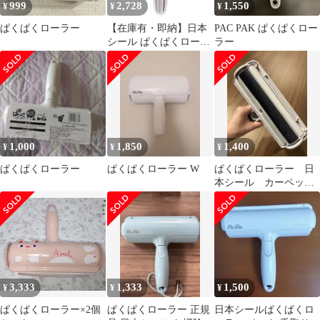
999
2,728
1,550
¥
¥
¥
ぱくぱくローラー
【在庫有・即納】日本
PAC PAK ぱくぱくロー
シール ぱくぱくローラ
ラー
ーW ホワイト N80M 水
洗いOK！ くり返し使
える カーペットクリー
ナー
1,000
1,850
1,400
¥
¥
¥
ぱくぱくローラー
ぱくぱくローラー W
ぱくぱくローラー 日
本シール カーペッ
ト 犬猫用
3,333
1,333
1,500
¥
¥
¥
ぱくぱくローラー×2個
ぱくぱくローラー 正規
日本シールぱくぱくロ