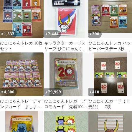
1,333
2,444
300
¥
¥
¥
ひこにゃんトレカ 10枚
キャラクターカードス
ひこにゃんトレカ ハッ
セット
リーブ ひこにゃん (赤/
ピーバースデー 5枚セ
青)
ット
4,500
79,999
410
¥
¥
¥
ひこにゃんトレーディ
ひこにゃんトレカ プ
ひこにゃんカード（非
ングカード ましまし
ロモカード 先着100名
売品） 7枚
パック 10パック
限定 HIKONYAN