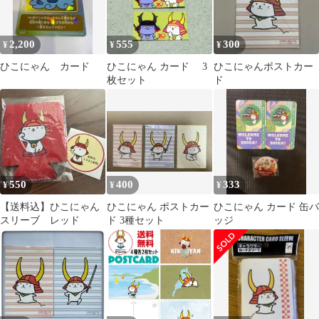
2,200
555
300
¥
¥
¥
ひこにゃん カード
ひこにゃん カード 3
ひこにゃんポストカー
枚セット
ド
550
400
333
¥
¥
¥
【送料込】ひこにゃん
ひこにゃん ポストカー
ひこにゃん カード 缶バ
スリーブ レッド
ド 3種セット
ッジ