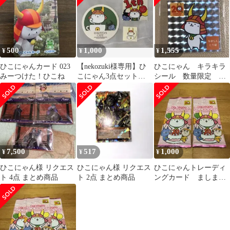
500
1,000
1,555
¥
¥
¥
ひこにゃんカード 023
【nekozuki様専用】ひ
ひこにゃん キラキラ
みーつけた！ひこね
こにゃん3点セット
シール 数量限定 ひ
&0313 ポストカード
こにゃんバースデーチ
ャレンジ
7,500
517
1,000
¥
¥
¥
ひこにゃん様 リクエス
ひこにゃん様 リクエス
ひこにゃんトレーディ
ト 4点 まとめ商品
ト 2点 まとめ商品
ングカード ましまし
パック 2パック