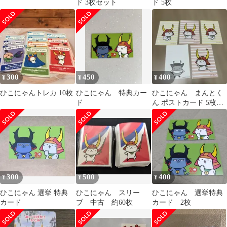
ド 3枚セット
ド 5枚
300
450
400
¥
¥
¥
ひこにゃんトレカ 10枚
ひこにゃん 特典カー
ひこにゃん まんとく
ド
ん ポストカード 5枚セ
ット
300
500
400
¥
¥
¥
ひこにゃん 選挙 特典
ひこにゃん スリー
ひこにゃん 選挙特典
カード
ブ 中古 約60枚
カード 2枚