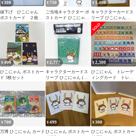
300
750
1,400
¥
¥
¥
値下げ ひこにゃん
ご当地キャラクター ポ
キャラクターカードス
ポストカード ２枚
ストカード ひこにゃん
リーブ ひこにゃん
はがき ハガキ セッ
版 4種各2枚の計8枚セ
（白） 新品未開封
ト まとめて 未使用
ット
400
2,777
2,300
¥
¥
¥
ひこにゃん ポストカー
キャラクターカードス
ひこにゃん トレーデ
ド 3枚セット
リーブ ひこにゃん (唐
ィングカード トレ
草柄)
カ 70枚セット(レアカ
ード4枚入り)
700
499
300
¥
¥
¥
万博 ひこにゃん カード
ひこにゃん ポストカー
ひこにゃん ポストカー