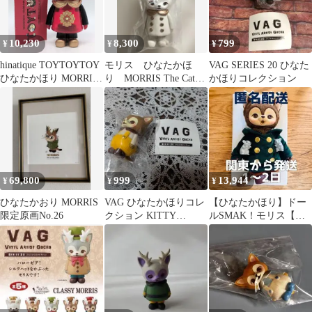
10,230
8,300
799
¥
¥
¥
hinatique TOYTOYTOY
モリス ひなたかほ
VAG SERIES 20 ひなた
ひなたかほり MORRIS
り MORRIS The Cat
かほりコレクション
2023 WINTER SPECIAL
with Antlers
COLLABORATION
VER.
69,800
999
13,944
¥
¥
¥
ひなたかおり MORRIS
VAG ひなたかほりコレ
【ひなたかほり】ドー
限定原画No.26
クション KITTY
ルSMAK！モリス【箱
MORRIS モリス
無し】