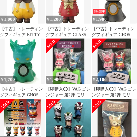
5%OFF
1,000
1,200
1,900
¥
¥
¥
【中古】トレーディン
【中古】トレーディン
【中古】トレーディン
グフィギュア KITTY
グフィギュア CLASSY
グフィギュア GHOST
MORRIS(黄) 「VAG
MORRIS(コート 赤/リ
MORRIS(黒) 「VAG
SERIES20 ひなたかほ
ボン 金) 「VAG
SERIES20 ひなたかほ
りコレクション KITTY
SERIES20 ひなたかほ
りコレクション
MORRIS」
りコレクション
GHOST MORRIS」
CLASSY MORRIS」
1,700
1,900
2,100
¥
¥
¥
【中古】トレーディン
【即購入⭕️】VAG ゴレ
【即購入⭕️】VAG ゴレ
グフィギュア GHOST
ンジャー 第2弾 モリス
ンジャー 第2弾 モリス
MORRIS(青) 「VAG
２種セット
２種セット
SERIES20 ひなたかほ
りコレクション
GHOST MORRIS」