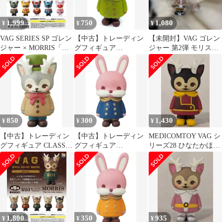
1,999
750
1,080
¥
¥
¥
VAG SERIES SP ゴレン
【中古】トレーディン
【未開封】VAG ゴレン
ジャー × MORRIS「２
グフィギュア
ジャー 第2弾 モリス
点セット」
MORRIS(薄茶/緑)
MORIIS ガチャ イエ
「VAG SERIES16
ロー
MORRIS」
850
300
1,430
¥
¥
¥
【中古】トレーディン
【中古】トレーディン
MEDICOMTOY VAG シ
グフィギュア CLASSY
グフィギュア
リーズ28 ひなたかほり
MORRIS(コート 茶/リ
CONSTANTINE(青)
MORRIS 茶/赤/黒
ボン 赤) 「VAG
「VAG SERIES19
SERIES20 ひなたかほ
CONSTANTINE -Friend
りコレクション
of MORRIS-」
CLASSY MORRIS」
1,800
350
935
¥
¥
¥