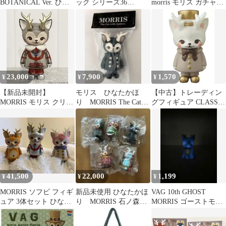
BOTANICAL Ver. ひな
ック シリーズ36
morris モリス ガチャ
たかほり ソフビ 限定
ARTIST 裏 MORRIS
VAG
品
23,000
7,900
1,570
¥
¥
¥
【新品未開封】
モリス ひなたかほ
【中古】トレーディン
MORRIS モリス クリア
り MORRIS The Cat
グフィギュア CLASSY
ひなたかほり ソフビ
with Antlers
MORRIS(コート 灰/リ
ウルトラマン
ボン 茶) 「VAG
SERIES20 ひなたかほ
りコレクション
CLASSY MORRIS」
41,500
22,000
1,199
¥
¥
¥
MORRIS ソフビ フィギ
新品未使用 ひなたかほ
VAG 10th GHOST
ュア 3体セット ひなた
り MORRIS 石ノ森章
MORRIS ゴーストモリ
かほり
太郎 vag ソフビ
ス ひなたかほり 青