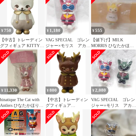
750
1,180
555
¥
¥
¥
【中古】トレーディン
VAG SPECIAL ゴレン
【値下げ】MILK
グフィギュア KITTY
ジャー×モリス アカレ
MORRIS ひなたかほり
MORRIS(薄茶) 「VAG
ンジャー
モリス ミニフィギュア
SERIES20 ひなたかほ
つのねこ
りコレクション KITTY
MORRIS」
11,330
800
2,080
¥
¥
¥
hinatique The Cat with
【中古】トレーディン
VAG SPECIAL ゴレン
Antlers ひなたかほり
グフィギュア
ジャー×モリス アカレ
MORRIS Milk Pearl
MORRIS(ビターチョコ
ンジャー ミドレンジ
レート) 「VAG
ャー
SERIES16 MORRIS」