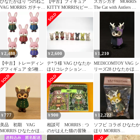
ひなたかほり つのねこ
【中古】フィギュア
スガシカオ MORRIS
VAG MORRIS ガチャ
KITTY MORRIS(ピータ
The Cat with Antlers フ
マジンガーz ver.
ーパン) 「Morris The
ィギュア
Cat with Antlers」 ソフ
ビフィギュア ピーター
パン ART JAM 2021限
定
2,480
2,600
1,210
¥
¥
¥
【中古】トレーディン
テ*ラ様 VAG ひなたか
MEDICOMTOY VAG シ
グフィギュア 全5種セ
ほりコレクション
リーズ28 ひなたかほり
ット 「VAG SERIES19
GHOST MORRIS
MORRIS 青/紫
CONSTANTINE -Friend
CLASS
of MORRIS-」
777
900
12,222
¥
¥
¥
美品 初期 VAG
相談可 MORRIS : つ
ソフビ コラボ ひなたか
MORRIS ひなたかほり
のがはえた猫の冒険
ほり MORRIS
つのねこ 緑
上下 全巻セット
TIMOTHEE 1st color