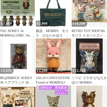
1,899
2,000
16,500
¥
¥
¥
VAG SERIES 34
新品 MORRIS モリ
RETRO TOY SHOP 6th
MORRIS(COMIC Ver.2)
ス ひなたかほり ト
モリス イヌハリゴン ひ
「２点セット」
ートバッグ グリー
なたかほり 照紗
ン 限定品 希少
2,555
1,200
12,222
¥
¥
¥
BE@RBRICK SERIES
VAG19 CONSTANTINE
ソフビ コラボ ひなたか
36 ベアブリック 36 シ
Friend of MORRISひな
ほり MORRIS
ークレット 裏ARTIST
たかほり
TIMOTHEE 3rd color
MORRIS アーティスト
裏 ひなたかほり グッズ