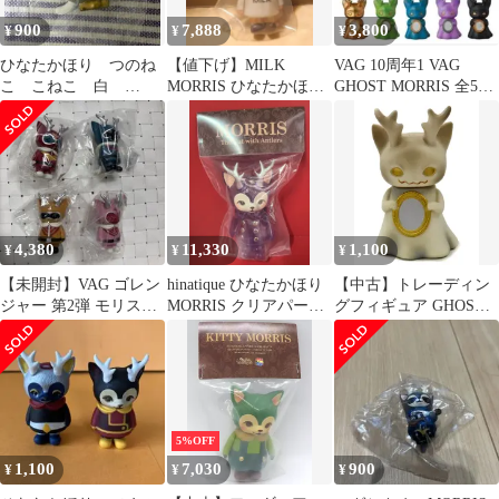
900
7,888
3,800
¥
¥
¥
ひなたかほり つのね
【値下げ】MILK
VAG 10周年1 VAG
こ こねこ 白
MORRIS ひなたかほり
GHOST MORRIS 全5種
MORRIS ＶＡＧ
モリス ソフビ つのね
セット
こ 新品
4,380
11,330
1,100
¥
¥
¥
【未開封】VAG ゴレン
hinatique ひなたかほり
【中古】トレーディン
ジャー 第2弾 モリス
MORRIS クリアパープ
グフィギュア GHOST
MORIIS ガチャ 4種
ル成型
MORRIS(白) 「VAG
SERIES20 ひなたかほ
りコレクション
GHOST MORRIS」
5%OFF
1,100
7,030
900
¥
¥
¥