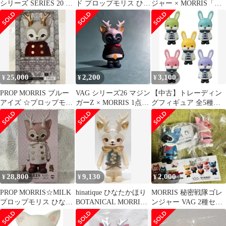
シリーズ SERIES 20 ひ
ド プロップモリス ひな
ジャー × MORRIS「キ
なたかほりコレクショ
たかほり ミルク つのね
レンジャー」
ン KITTY MORRIS E
こ
25,000
2,200
3,100
¥
¥
¥
PROP MORRIS ブルー
VAG シリーズ26 マジン
【中古】トレーディン
アイズ ☆プロップモリ
ガーZ × MORRIS 1点
グフィギュア 全5種セ
ス ひなたかほり つのね
ひなたかほり
ット 「VAG SERIES19
こ
CONSTANTINE -Friend
of MORRIS- (アルスマ
グナ変身Ver.)」 タワー
レコード限定
28,800
9,130
2,000
¥
¥
¥
PROP MORRIS☆MILK
hinatique ひなたかほり
MORRIS 秘密戦隊ゴレ
プロップモリス ひなた
BOTANICAL MORRIS
ンジャー VAG 2種セッ
かほり ミルク つのねこ
BLUE RAGRUS
ト