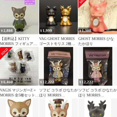
2,888
1,999
1,300
¥
¥
¥
【送料込】KITTY
VAG GHOST MORRIS
GHOST MORRIS ひな
MORRIS フィギュア◎
ゴーストモリス 2種セ
たかほり
郵便局限定カラー☆グ
ット ひなたかほり
リーン 緑
6,400
12,222
12,222
¥
¥
¥
VAG26 マジンガーZ ×
ソフビ コラボ ひなたか
ソフビ コラボ ひなたか
MORRIS 全5種セット
ほり MORRIS
ほり MORRIS
ひなたかほり
TIMOTHEE 2nd color
TIMOTHEE 4th color