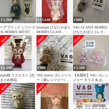
2,980
13,640
888
¥
¥
¥
ベアブリック シリーズ
hinatique ひなたかほり
VAG CLASSY MORRIS
36 MORRIS ARTIST ひ
MORRIS GLASS
ひなたかほりコレクシ
なたかほり 未開封
BEADS ORANGE
ョン
WF2022夏
1,598
900
1,500
¥
¥
¥
mido様 リクエスト 2点
VAG morris ゴレンジャ
【未開封】VAG ゴレン
まとめ商品
ー（黄レンジャー）ひ
ジャー モリス & おお
なたかほり
かみくん ピンク モモレ
ンジャー