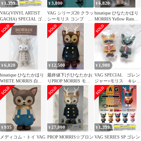
1,399
3,800
6,820
¥
¥
¥
VAG(VINYL ARTIST
VAG シリーズ20 クラッ
hinatique ひなたかほり
GACHA) SPECIAL ゴレ
シーモリス コンプ ひ
MORRIS Yellow Rain
ンジャー × MORRIS
なたかほり
Coat
6,820
12,500
1,980
¥
¥
¥
hinatique ひなたかほり
最終値下げ/ひなたかお
VAG SPECIAL ゴレン
WHITE MORRIS 白コ
りPROP MORRIS モリ
ジャー×モリス キレン
ート 金角
ス
ジャー ミドレンジャ
ー
935
27,800
1,399
¥
¥
¥
メディコム・トイ VAG
PROP MORRIS☆ブロン
VAG SERIES SP ゴレン