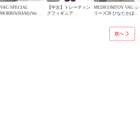
VAG SPECIAL
【中古】トレーディン
MEDICOMTOY VAG シ
MORRIS(BAM))Ver.ス
グフィギュア
リーズ28 ひなたかほり
ペシャル限定仕様
CONSTANTINE(黄)
MORRIS ピンク/白/ベ
「VAG SERIES19
ージュ
CONSTANTINE -Friend
次へ
of MORRIS-」