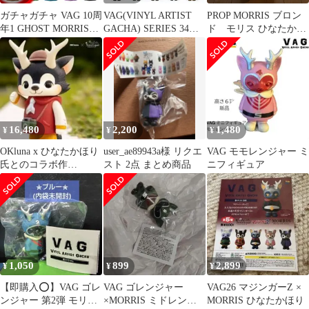
ガチャガチャ VAG 10周
VAG(VINYL ARTIST
PROP MORRIS ブロン
年1 GHOST MORRIS
GACHA) SERIES 34
ド モリス ひなたかほ
Gold
MORRIS(COMIC Ver.2)
り つのねこ
｢２点セット｣
16,480
2,200
1,480
¥
¥
¥
OKluna x ひなたかほり
user_ae89943a様 リクエ
VAG モモレンジャー ミ
氏とのコラボ作
スト 2点 まとめ商品
ニフィギュア
「TImothee – 5期色」
1,050
899
2,899
¥
¥
¥
【即購入⭕️】VAG ゴレ
VAG ゴレンジャー
VAG26 マジンガーZ ×
ンジャー 第2弾 モリス
×MORRIS ミドレンジ
MORRIS ひなたかほり