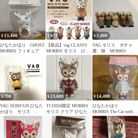
モリス）
13,400
933
3,480
¥
¥
¥
ひなたかほり GHOST
【新品】vag CLASSY
VAG モリス ガチャ
MORRIS フィギュア
MORRIS モリス ひな
鹿 猫 MORRIS 動
たかほり シリーズ20
物 東京限定品 郵便
局限定
790
23,800
14,400
¥
¥
¥
VAG SERIES20 ひなた
TCJ2026限定 MORRIS
ひなたかほり
かほり モリス
モリス クリア ひなたか
MORRIS The Cat with
KITTY MORRIS
ほり ソフビ
Antlers MILK