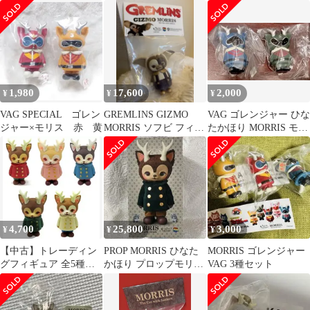
１種
ャー
1,980
17,600
2,000
¥
¥
¥
VAG SPECIAL ゴレン
GREMLINS GIZMO
VAG ゴレンジャー ひな
ジャー×モリス 赤 黄
MORRIS ソフビ フィギ
たかほり MORRIS モリ
ュア ひなたかほり
ス
4,700
25,800
3,000
¥
¥
¥
【中古】トレーディン
PROP MORRIS ひなた
MORRIS ゴレンジャー
グフィギュア 全5種セ
かほり プロップモリス
VAG 3種セット
ット 「VAG SERIES12
オリジナル つのねこ
MORRIS」