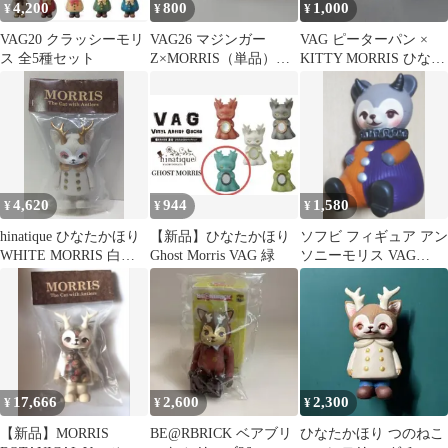
4,200
800
1,000
¥
¥
¥
VAG20 クラッシーモリ
VAG26 マジンガー
VAG ピーターパン ×
ス 全5種セット
Z×MORRIS（単品）ひ
KITTY MORRIS ひなた
なたかほり メディコム
かほり ガチャ
トイ
4,620
944
1,580
¥
¥
¥
hinatique ひなたかほり
【新品】ひなたかほり
ソフビ フィギュア アン
WHITE MORRIS 白コ
Ghost Morris VAG 緑
ソニーモリス VAG
ート 金角
Series23 ひなたかほり
17,666
2,600
2,300
¥
¥
¥
【新品】MORRIS
BE@RBRICK ベアブリ
ひなたかほり つのねこ