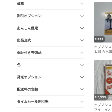
価格
割引オプション
あんしん鑑定
333
¥
出品形式
ヒプノシス
太郎 らら
保証付き整備品
色
発送オプション
配送料の負担
2,999
¥
タイムセール割引率
ヒプノシス
マイ イオ