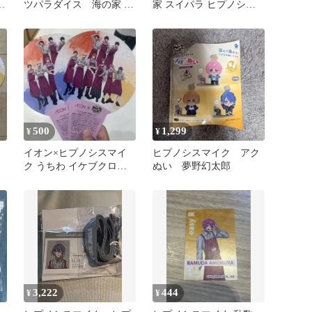
ツパラダイス 海の家 毒
家 スイパラ ヒプノシス
島メイソン理鶯
マイク
500
1,299
¥
¥
イオン×ヒプノシスマイ
ヒプノシスマイク アク
ク うちわ イケブクロ・
ぬい 夢野幻太郎
ヨコハマ・シブヤ 2点
3,222
444
¥
¥