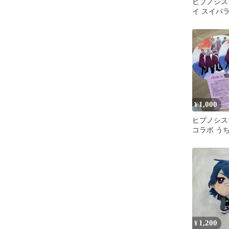
ヒプノシス
イ スイパ
カシャカキ
躅森蘆笙
1,000
¥
ヒプノシスマ
コラボ うち
1,200
¥