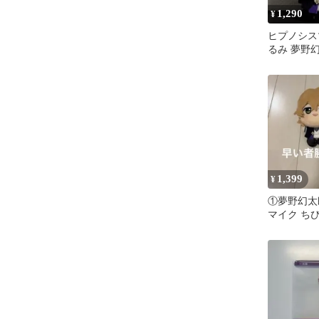
1,290
¥
ヒプノシス
るみ 夢野幻太
1,399
¥
①夢野幻太
マイク ちび