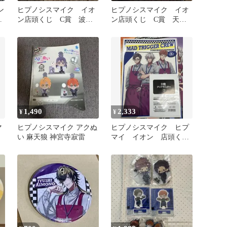
ン
ヒプノシスマイク イオ
ヒプノシスマイク イオ
バ
ン店頭くじ C賞 波羅
ン店頭くじ C賞 天谷
夷空却
奴零
1,490
2,333
¥
¥
マ
ヒプノシスマイク アクぬ
ヒプノシスマイク ヒプ
い 麻天狼 神宮寺寂雷
マイ イオン 店頭く
じ クリアポスター D
賞 ヨコハマ