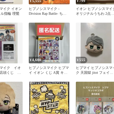
5,555
799
¥
¥
マイク イオン
ヒプノシスマイク -
イオン ヒプノシスマイ
リル指輪 理鶯
Division Rap Battle- ちび
オリジナルうちわ 2点
ぐるみvol.3 白膠木簓
ット
4,600
555
¥
¥
マイク イオ
ヒプノシスマイク ヒプマ
ヒプマイ ヒプノシスマ
店頭くじ ク
イ イオン くじ A賞 キャ
ク 天国獄 jitot フェイス
ー どついた
ンバスボード
ぬいぐるみキーホルダ