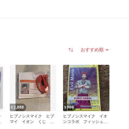
並び替え
2,888
900
¥
¥
オ
ヒプノシスマイク ヒプ
ヒプノシスマイク イオ
ッ
マイ イオン くじ B
ンコラボ フィッシュソ
賞 オオサカ
ーセージ 波羅夷空却