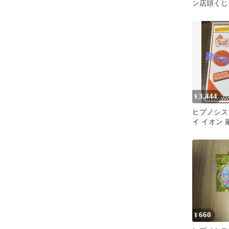
ン店頭くじ
物十四
3,444
¥
ヒプノシス
イ イオン 
660
¥