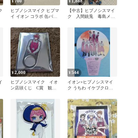
700
1,888
¥
¥
ク
ヒプノシスマイク ヒプマ
【中古】ヒプノシスマイ
セ
イ イオン コラボ 缶バッ
ク 入間銃兎 毒島メイ
ジ 四十物十四
ソン理鶯 まとめ売り
2,000
544
¥
¥
イ
ヒプノシスマイク イオ
イオン×ヒプノシスマイ
ン店頭くじ C賞 観音
ク うちわ イケブクロ・
ー
坂独歩
ヨコハマ・シブヤ