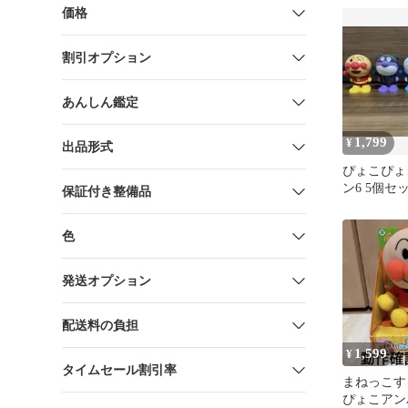
価格
割引オプション
あんしん鑑定
1,799
¥
出品形式
ぴょこぴょ
ン6 5個セ
保証付き整備品
色
発送オプション
配送料の負担
1,599
¥
タイムセール割引率
まねっこす
ぴょこアン