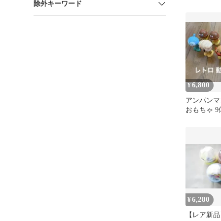
除外キーワード
6,800
¥
アンパンマ
おもちゃ 9
ロ
6,280
¥
【レア新品