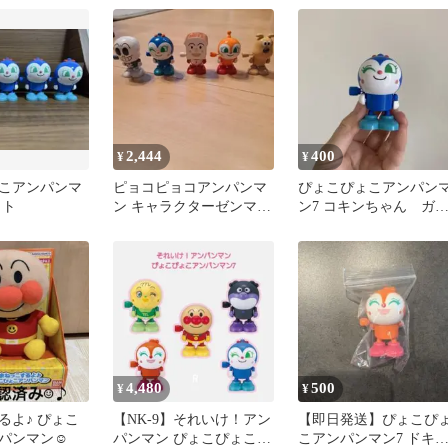
体セット
2,444
400
¥
¥
こアンパンマ
ピョコピョコアンパンマ
ぴょこぴょこアンパン
ット
ン キャラクターゼンマイ
ン7 コキンちゃん ガ
おもちゃ 5種セット
ャ カタカタ 可動
青
4,480
500
¥
¥
るよ♪ ぴょこ
【NK-9】それいけ！アン
【即日発送】ぴょこぴ
パンマン☺︎
パンマン ぴょこぴょこア
こアンパンマン7 ドキ