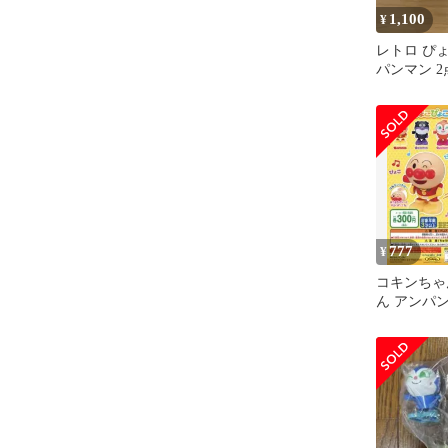
1,100
¥
レトロ ぴ
パンマン 
777
¥
コキンちゃ
ん アンパ
ょこアンパ
ャガチャ