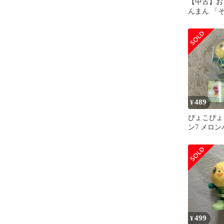
【中古】お
んまん 「
パンマン 
ンパンマン
489
¥
ぴょこぴょ
ン7 メロ
499
¥