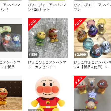
こアンパンマ
ぴょこぴょこアンパンマ
ぴょこぴょこ アンパ
ンパンナ
ン7 2個セット
マン
850
2,900
¥
¥
こアンパンマ
ぴょこぴょこアンパンマ
ぴょこぴょこアンパン
セット新品
ン カプセルトイ
ン4 【新品未使用】 5体
セット