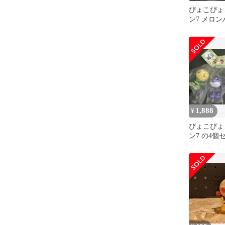
ぴょこぴょ
ン7 メロ
1,888
¥
ぴょこぴょ
ン7 の4個