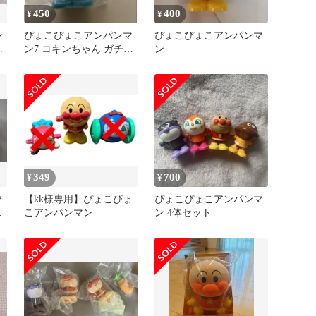
450
400
¥
¥
ン
ぴょこぴょこアンパンマ
ぴょこぴょこアンパンマ
マ
ン7 コキンちゃん ガチ
ン
ャ 1点
349
700
¥
¥
マ
【kk様専用】ぴょこぴょ
ぴょこぴょこアンパンマ
イ
こアンパンマン
ン 4体セット
ト