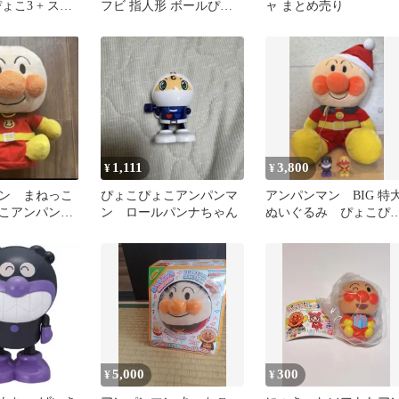
ょこ3 + スイ
フビ 指人形 ボールぴょ
ャ まとめ売り
トマスコット
こぴょこアンパンマン チ
ーズ
1,111
3,800
¥
¥
ン まねっこ
ぴょこぴょこアンパンマ
アンパンマン BIG 特
こアンパンマ
ン ロールパンナちゃん
ぬいぐるみ ぴょこぴ
ぐるみ 喋る
こマスコット ３点
5,000
300
¥
¥