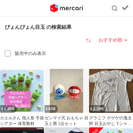
ぴょんぴょん目玉 の検索結果
並び替え
販売中のみ表示
1,400
650
2,500
¥
¥
¥
カエルさん 指人形 手袋
ゼンマイ式 おもちゃ 目
グラニフ ゲゲゲの鬼太
シアター 保育教材
玉と唇 2点セット
郎 目玉おやじ Tシャツ
Lサイズ