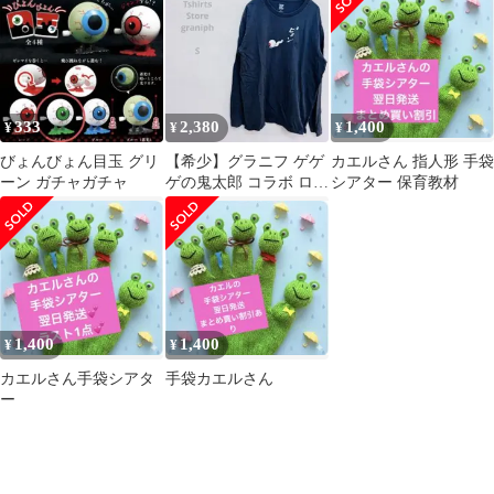
333
2,380
1,400
¥
¥
¥
びょんびょん目玉 グリ
【希少】グラニフ ゲゲ
カエルさん 指人形 手袋
ーン ガチャガチャ
ゲの鬼太郎 コラボ ロン
シアター 保育教材
T 目玉おやじ バックベ
アード S
1,400
1,400
¥
¥
カエルさん手袋シアタ
手袋カエルさん
ー