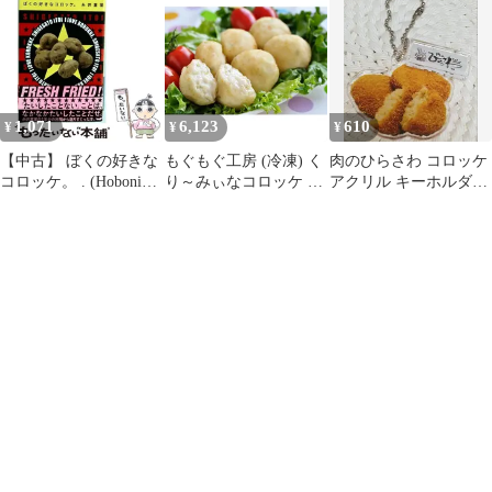
り） 冷凍コロッケ 惣菜
ケ 10個 ] / 冷凍 化学調
おかず 国産 大容量 揚
味料不使用 惣菜 おかず
げるだけ 冷凍庫に常備
ギフト 冬ギフト グルメ
したい便利なおかず
1,071
6,123
610
¥
¥
¥
【中古】 ぼくの好きな
もぐもぐ工房 (冷凍) く
肉のひらさわ コロッケ
コロッケ。 . (Hobonichi
り～みぃなコロッケ 6
アクリル キーホルダー
books) / 糸井重里 / 東京
個入×5セット 390063
ご当地 グルメ
糸井重里事務所