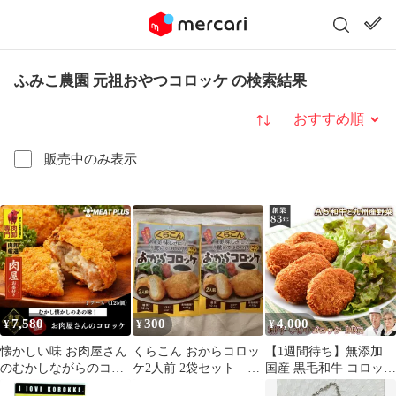
ふみこ農園 元祖おやつコロッケ の検索結果
並び替え
販売中のみ表示
7,580
300
4,000
¥
¥
¥
懐かしい味 お肉屋さん
くらこん おからコロッ
【1週間待ち】無添加
のむかしながらのコロ
ケ2人前 2袋セット そ
国産 黒毛和牛 コロッケ
ッケ 1ケース（125個入
うざいの素
[ 和牛ごろごろゴロッ