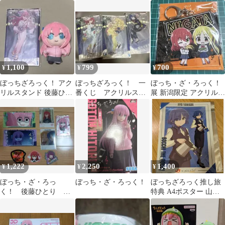
タンド
ャーム
1,100
799
700
¥
¥
¥
ぼっちざろっく！ アク
ぼっちざろっく！ 一
ぼっち・ざ・ろっく！
リルスタンド 後藤ひと
番くじ アクリルスタ
展 新潟限定 アクリルチ
り ぬいぐるみ マス
ンド まとめ売り
ャーム
コット ぼざろ
1,222
2,250
1,400
¥
¥
¥
ぼっち・ざ・ろっ
ぼっち・ざ・ろっく！
ぼっちざろっく推し旅
く！ 後藤ひとり 心
特典 A4ポスター 山田
の叫び ステッカー
リョウ
カード