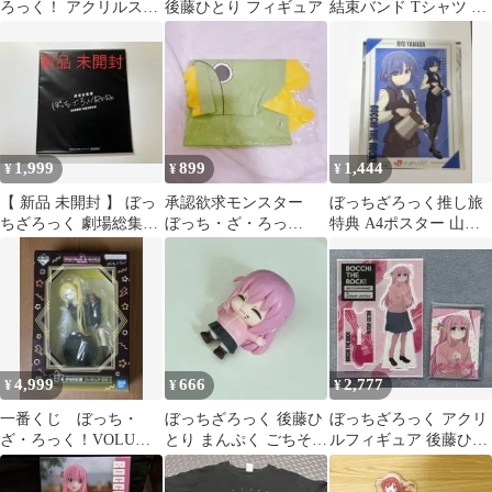
ろっく！ アクリルスタ
後藤ひとり フィギュア
結束バンド Tシャツ ブ
ンド チャーム4点セッ
ラック XXL
トタオル2種
1,999
899
1,444
¥
¥
¥
【 新品 未開封 】 ぼっ
承認欲求モンスター
ぼっちざろっく推し旅
ちざろっく 劇場総集編
ぼっち・ざ・ろっ
特典 A4ポスター 山田
後編 特典 ミニ色紙
く！ タウントレック
リョウ
仕様 フードタオル
4,999
666
2,777
¥
¥
¥
一番くじ ぼっち・
ぼっちざろっく 後藤ひ
ぼっちざろっく アクリ
ざ・ろっく！VOLUME
とり まんぷく ごちそう
ルフィギュア 後藤ひと
3 B賞 伊地知虹夏 フィ
さマスコット
り 特典 ステッカー セ
ギュア
ット ひとり