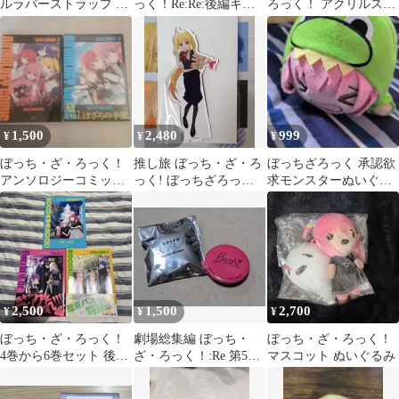
ルラバーストラップ 後
っく！Re:Re:後編キー
ろっく！ アクリルスタ
藤ひとり ガチャガチャ
ビジュアルアクリルス
ンド 4種セット
タンド
1,500
2,480
999
¥
¥
¥
ぼっち・ざ・ろっく！
推し旅 ぼっち・ざ・ろ
ぼっちざろっく 承認欲
アンソロジーコミック
っく! ぼっちざろっく
求モンスターぬいぐる
1巻・2巻セット
アクリルスタンド 伊地
み
知虹夏
2,500
1,500
2,700
¥
¥
¥
ぼっち・ざ・ろっく！
劇場総集編 ぼっち・
ぼっち・ざ・ろっく！
4巻から6巻セット 後藤
ざ・ろっく！:Re 第5週
マスコット ぬいぐるみ
ひとり アクリルスタ
目来場者特典 缶バッジ
ンド
後藤ひとり