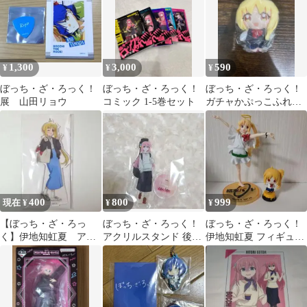
1,300
3,000
590
¥
¥
¥
ぼっち・ざ・ろっく！
ぼっち・ざ・ろっく！
ぼっち・ざ・ろっく！
展 山田リョウ
コミック 1-5巻セット
ガチャかぷっこふれん
ず 伊地知虹夏
400
800
999
現在 ¥
¥
¥
【ぼっち・ざ・ろっ
ぼっち・ざ・ろっく！
ぼっち・ざ・ろっく！
く】伊地知虹夏 アク
アクリルスタンド 後藤
伊地知虹夏 フィギュア
リルスタンド ローソン
ひとり
2つまとめ売り
ぼっちざろっく