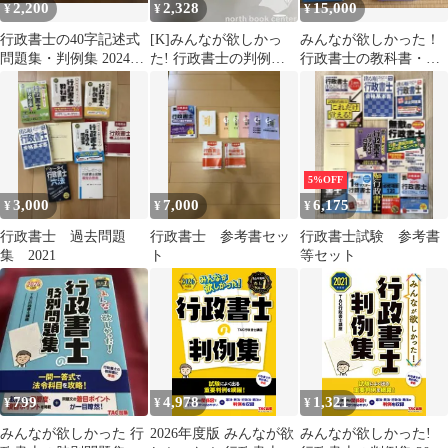
2,200
2,328
15,000
¥
¥
¥
行政書士の40字記述式
[K]みんなが欲しかっ
みんなが欲しかった！
問題集・判例集 2024年
た! 行政書士の判例集
行政書士の教科書・問
版 2冊セット
2024年度 [行政書士の
題集 2025年度版 合計８
教科書に準拠](TAC出
冊セット
版) (みんなが欲しかっ
た！行政書士シリーズ)
[単行本] ＴＡＣ行政書
士講座
5%OFF
3,000
7,000
6,175
¥
¥
¥
行政書士 過去問題
行政書士 参考書セッ
行政書士試験 参考書
集 2021
ト
等セット
799
4,978
1,321
¥
¥
¥
みんなが欲しかった 行
2026年度版 みんなが欲
みんなが欲しかった!