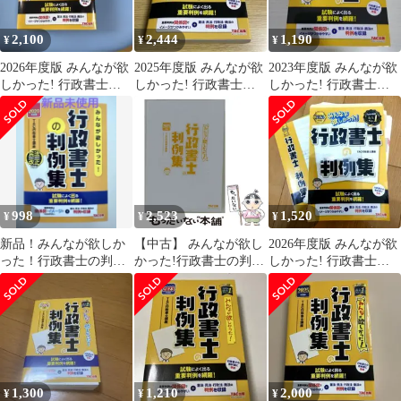
2,100
2,444
1,190
¥
¥
¥
2026年度版 みんなが欲
2025年度版 みんなが欲
2023年度版 みんなが欲
しかった! 行政書士の
しかった! 行政書士の
しかった! 行政書士の
判例集
判例集
判例集
998
2,523
1,520
¥
¥
¥
新品！みんなが欲しか
【中古】 みんなが欲し
2026年度版 みんなが欲
った！行政書士の判例
かった!行政書士の判例
しかった! 行政書士の
集 2020年度版
集 2025年度版 (みんな
判例集
が欲しかった!行政書士
シリーズ) / TAC行政書
士講座 / TAC株式会社
出版事業部
1,300
1,210
2,000
¥
¥
¥