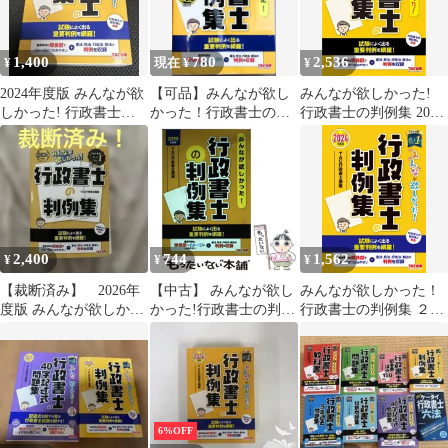
1,400
780
2,536
¥
現在 ¥
¥
2024年度版 みんなが欲
【可品】みんなが欲し
みんなが欲しかった!
しかった! 行政書士の
かった！行政書士の判
行政書士の判例集 2023
判例集
例集 2020年度版
年度 [行政書士の教科
書に準拠 試験によく出
る重要判例を網羅！]
(TAC出版) (みんなが欲
しかった! シリーズ)
2,400
744
1,562
¥
¥
¥
【裁断済み】 2026年
【中古】 みんなが欲し
みんなが欲しかった！
度版 みんなが欲しかっ
かった!行政書士の判例
行政書士の判例集 ２０
た! 行政書士の判例集
集 2019年度版 (みんな
２４年版/ＴＡＣ/ＴＡＣ
が欲しかった!行政書士
株式会社（行政書士講
シリーズ) / TAC株式会
座）（単行本）
社(行政書士講座) / TAC
株式会社出版事業部
6%OFF