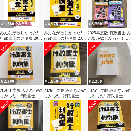
1,780
4,978
3,700
¥
¥
¥
みんなが欲しかった!
みんなが欲しかった!
2025年度版 行政書士 み
行政書士の判例集 2025
行政書士の判例集 2025
んなが欲しかった！ 4
年度版 TAC行政書士
年度版 [行政書士の教
冊セット☆判例集
講座
科書に準拠 試験によく
出る重要判例を網羅！]
(TAC出版) (みんなが欲
しかった！行政書士シ
リーズ)
2,300
1,950
2,200
¥
¥
¥
2026年度版 みんなが欲
2026年度版 みんなが欲
2026年度版 みんなが欲
しかった! 行政書士の
しかった! 行政書士の
しかった! 行政書士の
判例集 TAC
判例集
判例集 新品 未使用