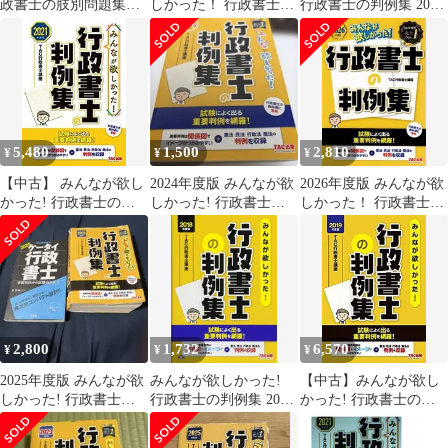
政書士の肢別問題集
しかった！ 行政書士の
行政書士の判例集 2021
2024年度版
判例集【確認用練習問
年度 (みんなが欲しか
題も掲載/憲法・民法・
った! シリーズ)
行政法・商法の判例を
収録/行政書士試験対
策】(TAC出版) (みんな
が欲しかった！行政書
士シリーズ)
5,480
1,500
2,810
¥
¥
¥
【中古】 みんなが欲し
2024年度版 みんなが欲
2026年度版 みんなが欲
かった! 行政書士の判
しかった! 行政書士の
しかった！ 行政書士の
例集 2021年度 (みんな
判例集
判例集【確認用練習問
が欲しかった! シリー
題も掲載/憲法・民法・
ズ)
行政法・商法の判例を
収録/行政書士試験対
策】(TAC出版) (みんな
が欲しかった！行政書
士シリーズ) d6000
2,800
1,732
6,570
¥
¥
¥
2025年度版 みんなが欲
みんなが欲しかった!
【中古】みんなが欲し
しかった! 行政書士の
行政書士の判例集 2018
かった! 行政書士の判
判例集2025年ケータイ
年度 (みんなが欲しか
例集 2019年度 (みんな
行政書士
った! シリーズ)
が欲しかった! シリー