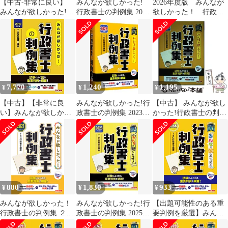
【中古-非常に良い】
みんなが欲しかった!
2026年度版 みんなが
みんなが欲しかった!
行政書士の判例集 2023
欲しかった！ 行政書
行政書士の判例集 2021
年度 [行政書士の教科
士の判例集（単行本）
年度 (みんなが欲しか
書に準拠 試験によく出
った! シリーズ)
る重要判例を網羅！]
(TAC出版) (みんなが欲
しかった! シリーズ)
7,770
1,240
1,195
¥
¥
¥
【中古】【非常に良
みんなが欲しかった!行
【中古】 みんなが欲し
い】みんなが欲しかっ
政書士の判例集 2023年
かった!行政書士の判例
た! 行政書士の判例集
度版／TAC出版
集 2023年度版 (みんな
2019年度 (みんなが欲
が欲しかった!行政書士
しかった! シリーズ)
シリーズ) / TAC株式会
社(行政書士講座) / TAC
株式会社出版事業部
880
1,830
933
¥
¥
¥
みんなが欲しかった！
みんなが欲しかった!行
【出題可能性のある重
行政書士の判例集 ２０
政書士の判例集 2025年
要判例を厳選】みんな
２１年度版/ＴＡＣ/ＴＡ
度版／TAC出版
が欲しかった! 行政書