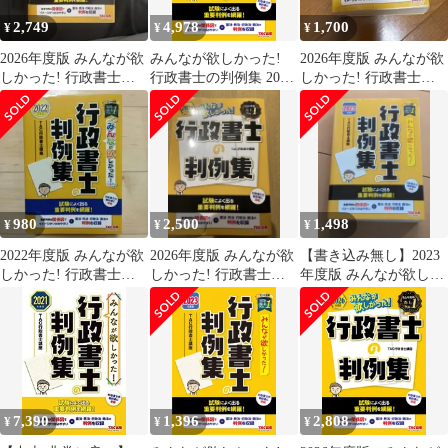
2,749
4,978
1,700
¥
¥
¥
2026年度版 みんなが欲
みんなが欲しかった!
2026年度版 みんなが欲
しかった! 行政書士の
行政書士の判例集 2023
しかった! 行政書士の
判例集
年度 [行政書士の教科
判例集
書に準拠 試験によく出
る重要判例を網羅！]
(TAC出版) (みんなが欲
しかった! シリーズ)
980
2,500
1,498
¥
¥
¥
2022年度版 みんなが欲
2026年度版 みんなが欲
【書き込み無し】2023
しかった! 行政書士の
しかった! 行政書士の
年度版 みんなが欲しか
判例集
判例集
った! 行政書士の判例
集
7,390
1,396
2,808
¥
¥
¥