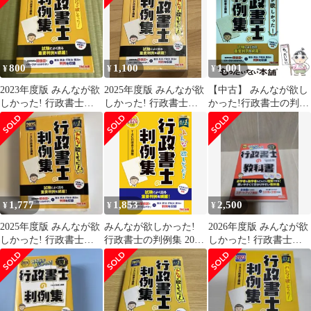
ズ)
800
1,100
1,001
¥
¥
¥
2023年度版 みんなが欲
2025年度版 みんなが欲
【中古】 みんなが欲し
しかった! 行政書士の
しかった! 行政書士の
かった!行政書士の判例
判例集
判例集
集 2021年度版 (みんな
が欲しかった!行政書士
シリーズ) / TAC株式会
社(行政書士講座) / TAC
株式会社出版事業部
1,777
1,853
2,500
¥
¥
¥
2025年度版 みんなが欲
みんなが欲しかった!
2026年度版 みんなが欲
しかった! 行政書士の
行政書士の判例集 2024
しかった! 行政書士の
判例集
年度 [行政書士の教科
教科書
書に準拠](TAC出版)
(みんなが欲しかった！
行