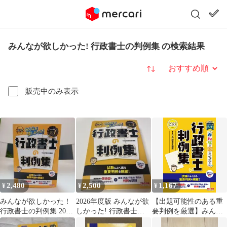
みんなが欲しかった! 行政書士の判例集 の検索結果
並び替え
販売中のみ表示
2,480
2,500
1,167
¥
¥
¥
みんなが欲しかった！
2026年度版 みんなが欲
【出題可能性のある重
行政書士の判例集 2026
しかった! 行政書士の
要判例を厳選】みんな
年度版
判例集
が欲しかった! 行政書