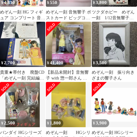
4,850
550
3,800
¥
¥
¥
めぞん一刻 HG フィギ
めぞん一刻 音無響子 ポ
ツクダホビー めぞん
ュア コンプリート 音無
ストカード ビッグコミ
一刻 1/12音無響子
響子 高橋留美子 ガチャ
ックスピリッツ一枚
プラモデル
昭和
2,700
41,400
3,500
¥
¥
¥
貴重★帯付き 廃盤CD
【新品未開封】音無響
めぞん一刻 振り向き
「めぞん一刻 完結編」
子 with 惣一郎さん め
ざまの響子さん
オリジナル・サウンド
ぞん一刻 1/7 プラスチ
トラック
ッ
2,500
1,800
3,900
¥
¥
¥
バンダイ HGシリーズ
めぞん一刻 HGシリ
めぞん一刻 HGシリー