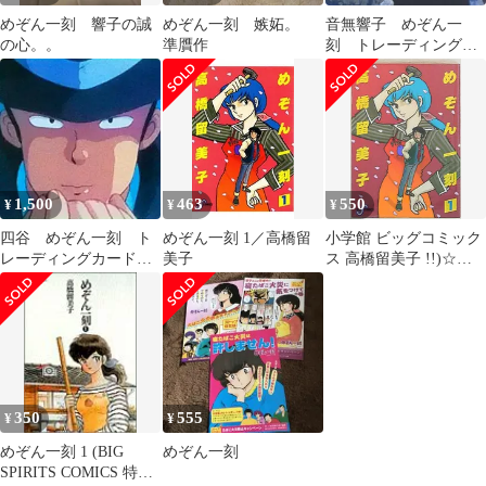
めぞん一刻 響子の誠
めぞん一刻 嫉妬。
音無響子 めぞん一
の心。。
準贋作
刻 トレーディングカ
ード 漫画本 カー
ド ポスター その他
1,500
463
550
¥
¥
¥
四谷 めぞん一刻 ト
めぞん一刻 1／高橋留
小学館 ビッグコミック
レーディングカード
美子
ス 高橋留美子 !!)☆め
漫画本 カード ポス
ぞん一刻 1
ター その他
350
555
¥
¥
めぞん一刻 1 (BIG
めぞん一刻
SPIRITS COMICS 特製