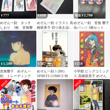
777
690
1,700
¥
¥
現在 ¥
めぞん一刻 タッチ
めぞん一刻 イラスト 高
めぞん一刻 音無 響子
しおり 3枚 音無響
橋留美子 切り抜き品/音
缶バッジ 3個セット
子 浅倉南
無響子 五代裕作
未使用
1,500
587
550
¥
¥
¥
音無響子 めぞん一
めぞん一刻 1 (BIG
小学館 ビッグコミック
刻 トレーディングカ
SPIRITS COMICS 特製
ス 高橋留美子 めぞん一
ード 漫画本 ポスタ
ワイド版)／高橋 留美
刻 1
ー カード その他
子