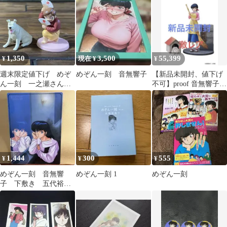
1,350
3,500
55,399
¥
現在 ¥
¥
週末限定値下げ めぞ
めぞん一刻 音無響子
【新品未開封、値下げ
ん一刻 一之瀬さん
不可】proof 音無響子
惣一郎さん フィギュ
最安値 プルーフ 残り
ア
１点
1,444
300
555
¥
¥
¥
めぞん一刻 音無響
めぞん一刻 1
めぞん一刻
子 下敷き 五代裕作
＆音無響子