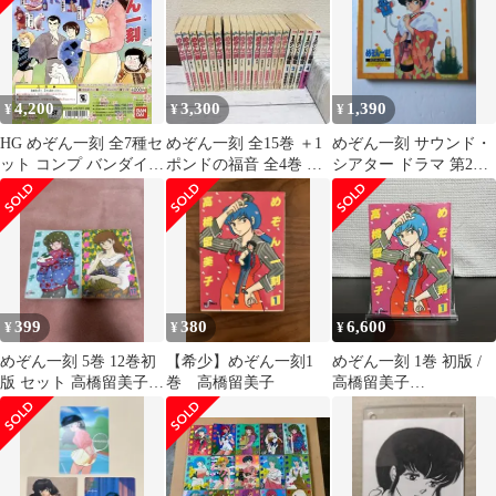
4,200
3,300
1,390
¥
¥
¥
HG めぞん一刻 全7種セ
めぞん一刻 全15巻 ＋1
めぞん一刻 サウンド・
ット コンプ バンダイ
ポンドの福音 全4巻 高
シアター ドラマ 第2巻
るーみっくわーるど
橋留美子 セット
中古品
399
380
6,600
¥
¥
¥
めぞん一刻 5巻 12巻初
【希少】めぞん一刻1
めぞん一刻 1巻 初版 /
版 セット 高橋留美子
巻 高橋留美子
高橋留美子
小学館
【kusa.26.7.26】