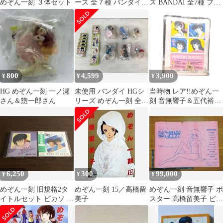
めぞん一刻 ３体セット
ーズ 全７種 バンダイ
ズ BANDAI 全7種 フル
未使用
コンプ
800
4,599
3,900
¥
¥
¥
HG めぞん一刻 一ノ瀬
未使用 バンダイ HGシ
当時物 レア!!めぞん一
さん＆惣一郎さん
リーズ めぞん一刻 全7
刻 音無響子＆五代裕作
種 カプセルフィギュア
＆三鷹瞬 高橋留美子 パ
スケース
6,250
300
99,000
¥
¥
¥
めぞん一刻 旧規格2タ
めぞん一刻 15／高橋留
めぞん一刻 音無響子 ポ
イトルセット ピカソ 来
美子
スター 高橋留美子 ビッ
生たかお 島本須美 斉藤
グコミックスピリッツ
由貴
非売品