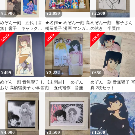
1,980
2,890
2,500
¥
¥
¥
めぞん一刻 五代［音
★名作★ めぞん一刻 高
めぞん一刻 響子さん
無］響子 キャラクタ
橋留美子 漫画 マンガ
の呟き 半贋作
ー下敷き 3点セット
コミック コミックス
499
2,222
650
¥
¥
¥
めぞん一刻 音無響子 し
【未開封】 めぞん一
めぞん一刻 音無響子 写
おり 高橋留美子 小学館
刻 五代裕作 音無響
真 2枚セット
子 原作柄(縦) アク
リルキャンバス
4,000
3,500
1,500
¥
¥
¥