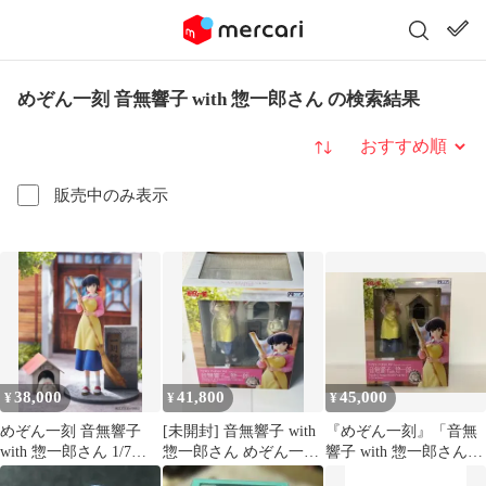
めぞん一刻 音無響子 with 惣一郎さん の検索結果
並び替え
販売中のみ表示
38,000
41,800
45,000
¥
¥
¥
めぞん一刻 音無響子
[未開封] 音無響子 with
『めぞん一刻』「音無
with 惣一郎さん 1/7ス
惣一郎さん めぞん一刻
響子 with 惣一郎さん」
ケールフィギュア
1/7 フィギュア
1/7