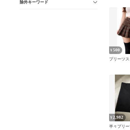
除外キーワード
500
¥
プリーツス
2,982
¥
半々プリーツ