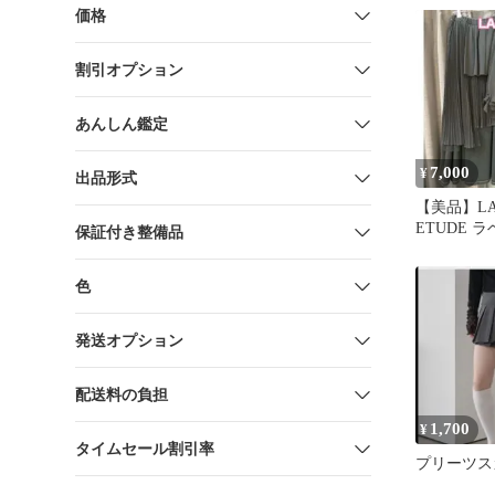
価格
割引オプション
あんしん鑑定
7,000
¥
出品形式
【美品】LA 
ETUDE 
保証付き整備品
ド デニム
プ
色
発送オプション
配送料の負担
1,700
¥
タイムセール割引率
プリーツス