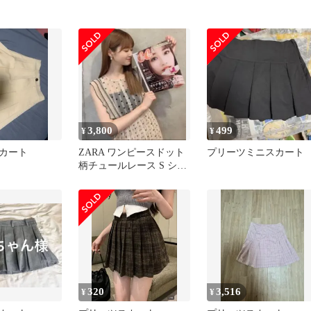
3,800
499
¥
¥
カート
ZARA ワンピースドット
プリーツミニスカート
柄チュールレース S シア
ー素材 めるる着用
320
3,516
¥
¥