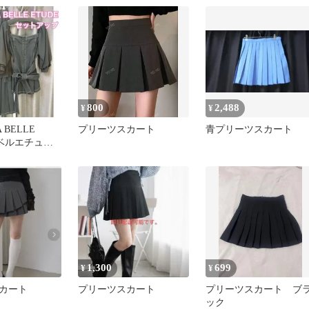
800
2,488
¥
¥
BELLE
プリーツスカート
青プリーツスカート
ラベルエチュー
 セットアッ
1,300
699
¥
¥
カート
プリーツスカート
プリーツスカート ブ
ック