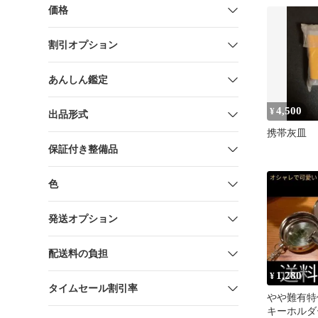
価格
割引オプション
あんしん鑑定
4,500
¥
出品形式
携帯灰皿
保証付き整備品
色
発送オプション
配送料の負担
1,280
¥
タイムセール割引率
やや難有特
キーホルダ