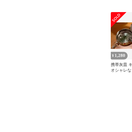
1,280
¥
携帯灰皿 
オシャレな