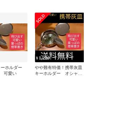
1,280
¥
キーホルダー
やや難有特価！携帯灰皿
 可愛い
キーホルダー オシャレ
な 可愛い 新品