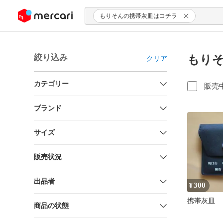
ンツにスキップ
もりそんの携帯灰皿はコチラ
絞り込み
もりそ
クリア
カテゴリー
販売
ブランド
サイズ
販売状況
出品者
300
¥
携帯灰皿
商品の状態