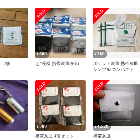
 新品
蔵 吸殻入れ 選べる ホ
イト ブラック おしゃれ
ポータブルアッシュト
イ 軽い 便利 タバコ 喫
具 屋外 煙草 かわいい 
ディース メンズ
600
360
¥
¥
 2個
と*長様 携帯灰皿(9個)
ポケット灰皿 携帯灰皿
シンプル コンパクト 持
ち運び マナー２個
380
4,520
¥
¥
携帯灰皿 4個セット
携帯灰皿