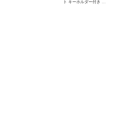
ト キーホルダー付き お
しゃれ アイコス メンズ
丸形 屋外 灰皿 ギフト プ
レゼント