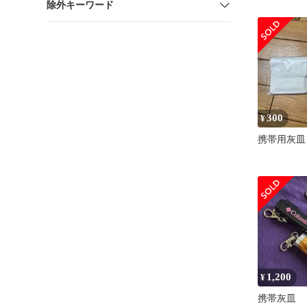
除外キーワード
な 可愛い
300
¥
携帯用灰皿
1,200
¥
携帯灰皿