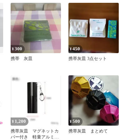
300
450
¥
¥
携帯 灰皿
携帯灰皿 3点セット
1,200
500
¥
¥
携帯灰皿 マグネットカ
携帯灰皿 まとめて
バー付き 軽量アルミ