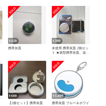
ワ
製 新品 無臭 機密性
抜群 黒色
レ
煙
レ
420
300
¥
¥
携帯灰皿
未使用 携帯灰皿 2個セッ
ト ★袋型携帯灰皿、追加
しました
600
1,400
¥
¥
【2個セット】携帯灰皿
携帯灰皿 ブルー＆ホワイ