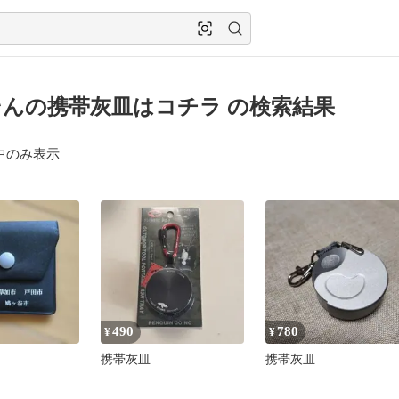
んの携帯灰皿はコチラ の検索結果
中のみ表示
490
780
¥
¥
携帯灰皿
携帯灰皿