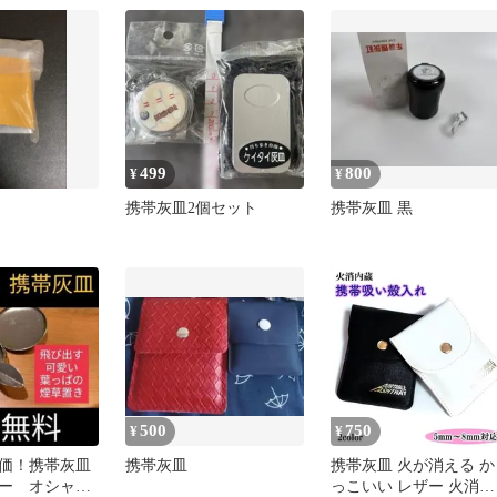
499
800
¥
¥
携帯灰皿2個セット
携帯灰皿 黒
500
750
¥
¥
価！携帯灰皿
携帯灰皿
携帯灰皿 火が消える か
ー オシャレ
っこいい レザー 火消内