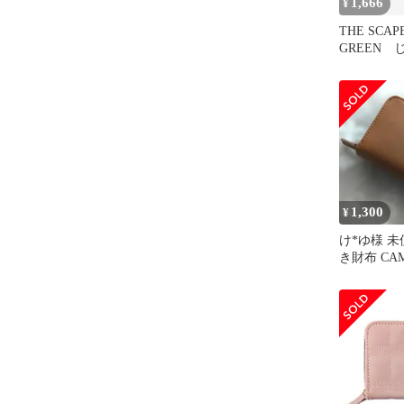
1,666
¥
THE SCAP
GREEN
みつき ミ
ク
1,300
¥
け*ゆ様 
き財布 CA