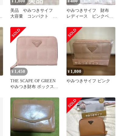
1,800
400
¥
¥
美品 やみつきサイフ
やみつきサイフ 財布
財
大容量 コンパクト お
レディース ピンクベー
財布 小銭
ジュ
1,450
1,800
¥
¥
THE SCAPE OF GREEN
やみつきサイフ ピンク
やみつき財布 ボックスス
テッチ ピンク