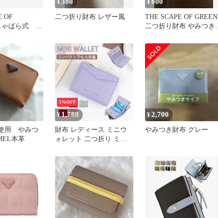
380
800
¥
¥
E OF
二つ折り財布 レザー風
THE SCAPE OF GREEN
 じゃばら式 や
二つ折り財布 やみつき
ニ財布 ブラッ
布 ジャバラ財布
5%OFF
1,788
2,700
¥
¥
未使用 やみつ
財布 レディース ミニウ
やみつき財布 グレー
MEL本革
ォレット 二つ折り ミニ
財布 使いやすい お札折
らない 財布 メンズ BOX
型 小銭入れ コインケー
ス スキミング 防止 カー
ドケース 革 CSJK528P338