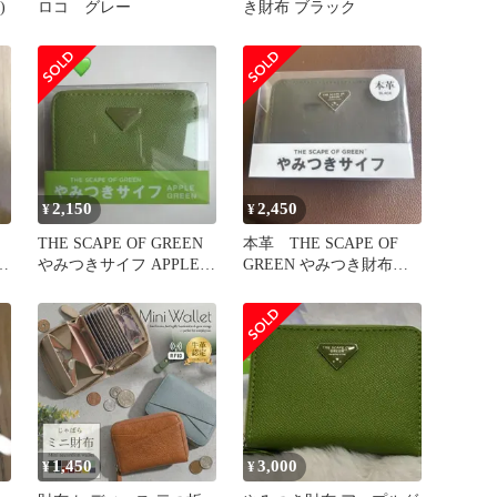
)
ロコ グレー
き財布 ブラック
2,150
2,450
¥
¥
THE SCAPE OF GREEN
本革 THE SCAPE OF
グ
やみつきサイフ APPLE
GREEN やみつき財布
GREEN
BLACK
1,450
3,000
¥
¥