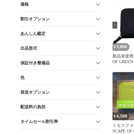
価格
割引オプション
あんしん鑑定
3,000
¥
出品形式
新品未使用 
OF GREE
保証付き整備品
布 本革 B
色
発送オプション
配送料の負担
4,500
¥
タイムセール割引率
ミセスファ
SCAPE O