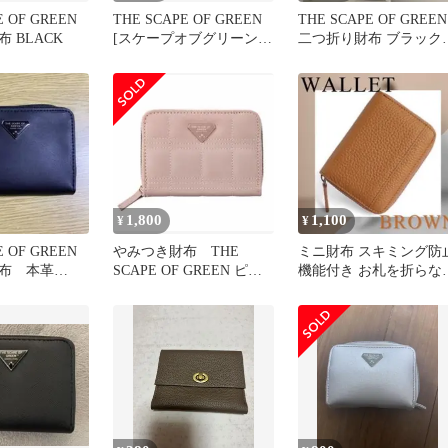
E OF GREEN
THE SCAPE OF GREEN
THE SCAPE OF GREEN
 BLACK
[スケープオブグリーン]
二つ折り財布 ブラッ
やみつき財布
やみつき財布 本革
1,800
1,100
¥
¥
E OF GREEN
やみつき財布 THE
ミニ財布 スキミング防
布 本革
SCAPE OF GREEN ピン
機能付き お札を折らな
新品未使用
ク
ても入るおしゃれ高見