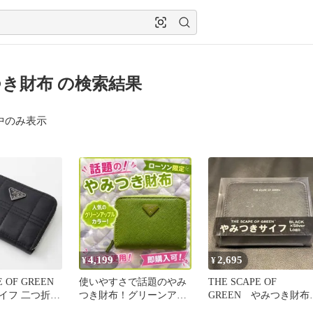
き財布 の検索結果
中のみ表示
4,199
2,695
¥
¥
E OF GREEN
使いやすさで話題のやみ
THE SCAPE OF
イフ 二つ折り
つき財布！グリーンアッ
GREEN やみつき財
ック
プルカラー！希少！早い
BLACK