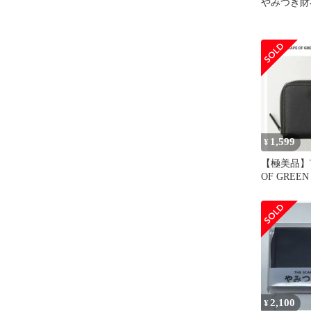
やみつき財
1,599
¥
【極美品】T
OF GREE
布 ブラッ
2,100
¥