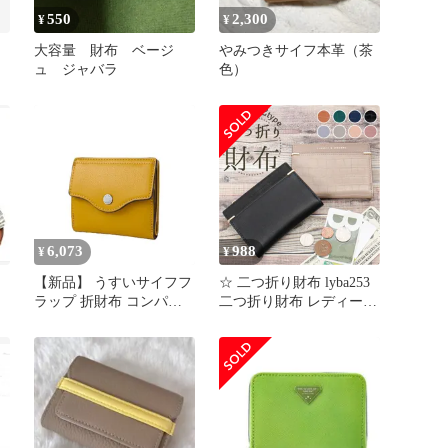
550
2,300
¥
¥
大容量 財布 ベージ
やみつきサイフ本革（茶
ュ ジャバラ
色）
6,073
988
¥
¥
革
【新品】 うすいサイフフ
☆ 二つ折り財布 lyba253
ラップ 折財布 コンパク
二つ折り財布 レディース
ト 0
財布 お財布 折り財布 折
財布 小銭入れ ウォレッ
ト さいふ 二つ折り サイ
フ カード入れ お札入れ
コンパクト 小さめ かわ
いい 大人 おしゃれ