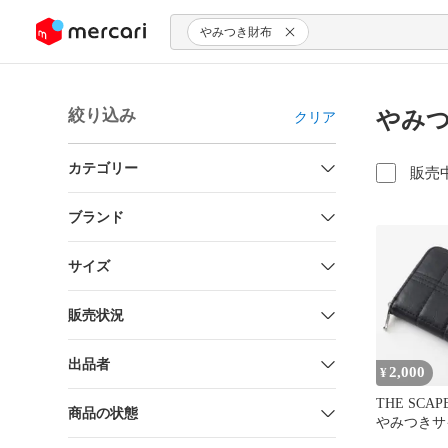
ンツにスキップ
やみつき財布
絞り込み
やみつ
クリア
カテゴリー
販売
ブランド
サイズ
販売状況
出品者
2,000
¥
THE SCAP
商品の状態
やみつきサ
財布 ブラ