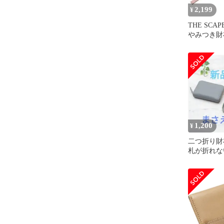
2,199
¥
THE SCAP
やみつき財
ステッチ P
1,200
¥
二つ折り財
札が折れな