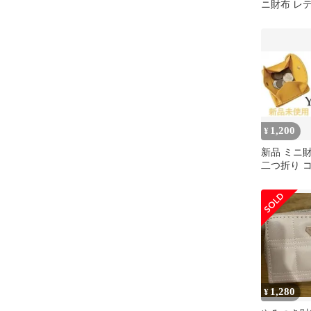
ニ財布 レ
折り財布 
小銭入れ 
薄い 薄型 
キミング防
開く財布 
1,200
¥
新品 ミニ
二つ折り 
牛床革 訳有
ー
1,280
¥