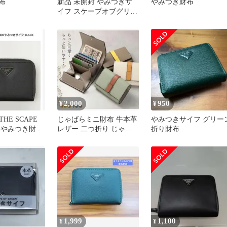
布
新品 未開封 やみつきサ
やみつき財布
イフ スケープオブグリー
ン アップルグリーン 財
布
2,000
950
¥
¥
HE SCAPE
じゃばらミニ財布 牛本革
やみつきサイフ グリー
N やみつき財
レザー 二つ折り じゃば
折り財布
ク
らポケット財布
1,999
1,100
¥
¥