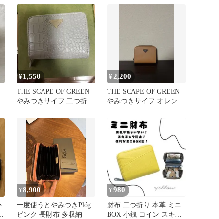
1,550
2,200
¥
¥
布
THE SCAPE OF GREEN
THE SCAPE OF GREEN
やみつきサイフ 二つ折
やみつきサイフ オレン
り グレー
ジ ローソン 財布
8,900
980
¥
¥
小
一度使うとやみつきPlóg
財布 二つ折り 本革 ミニ
大
ピンク 長財布 多収納
BOX 小銭 コイン スキミ