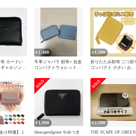
プルグリーン
量まとめ売り ２１点
1,400
1,280
¥
¥
財布 カードい
牛革ジャバラ 財布× 合皮
折りたたみ財布 二つ折
 ギャルソンウ
コンパクトウォレット セ
コンパクト 小さい お札
コンパクト財布
ット
が折れない 多収納 イエ
ロー
1,900
2,580
¥
¥
あり特価】ミ
thescapeofgreen やみつき
THE SCAPE OF GREEN