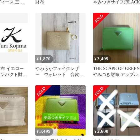
ディース 三つ
財布
やみつきサイフ(BLACK
お札折らない
コインケース
お財布 本革 ス
止 小銭入れが
メンズ
1,870
3,499
¥
¥
財布 イエロー
やわらかフェイクレザ
THE SCAPE OF GREEN
コンパクト財布
ー ウォレット 合皮
やみつき財布 アップル
 金運UPカラ
財布
リーン
3,499
2,600
¥
¥