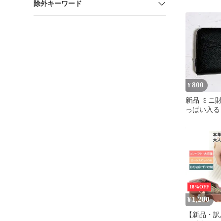
除外キーワード
き財布アッ
800
¥
新品 ミニ
っぱい入る
ォレット 
黒
18%OFF
1,280
¥
【新品・訳