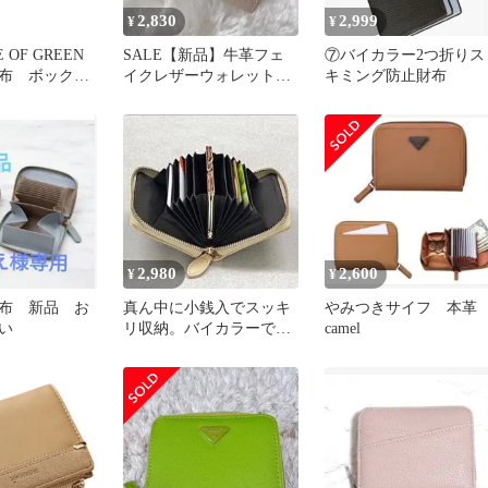
2,830
2,999
¥
¥
E OF GREEN
SALE【新品】牛革フェ
⑦バイカラー2つ折りス
布 ボックス
イクレザーウォレット*
キミング防止財布
INK
複数カードスロット&コ
インケース付
2,980
2,600
¥
¥
布 新品 お
真ん中に小銭入でスッキ
やみつきサイフ 本
い
リ収納。バイカラーで10
camel
ポケットと、お札を折ら
ずにスルーで