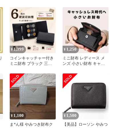
ング ☆イエロー☆
1,399
1,250
¥
¥
り
コインキャッチャー付き
ミニ財布 レディース メ
ミニ財布 ブラック 三つ
ンズ 小さい財布 キャッ
折り
シュレス 小銭入れ カー
ドケース
1,100
1,500
¥
¥
ま*ん様 やみつき財布ク
【美品】ローソン やみつ