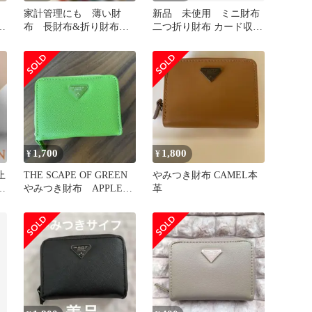
家計管理にも 薄い財
新品 未使用 ミニ財布
ク
布 長財布&折り財布セ
二つ折り財布 カード収納
ット
IDポケット付 匿名 即
配
1,700
1,800
¥
¥
止
THE SCAPE OF GREEN
やみつき財布 CAMEL本
く
やみつき財布 APPLE
革
え
GREEN