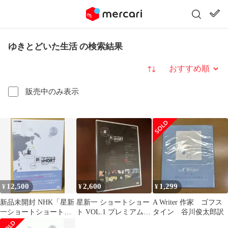
ゆきとどいた生活 の検索結果
並び替え
販売中のみ表示
12,500
2,600
1,299
¥
¥
¥
新品未開封 NHK「星新
星新一 ショートショー
A Writer 作家 ゴフス
一ショートショート」
ト VOL.1 プレミアム・
タイン 谷川俊太郎訳
DVD-BOX 全5枚
エディション DVD