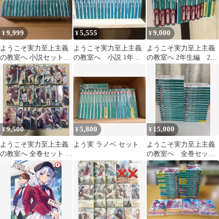
9,999
5,555
9,000
¥
¥
¥
ようこそ実力至上主義
ようこそ実力至上主義
ようこそ実力至上主義
の教室へ 小説セット
の教室へ 小説 1年生
の教室へ 2年生編 2〜
一年生編全巻 2年生編
編全巻・2年生編1巻〜
12.５巻 1部特典有
1〜6巻
4.5巻
9,500
5,800
15,000
¥
¥
¥
ようこそ実力至上主義
よう実 ラノベ セット
ようこそ実力至上主義
の教室へ 全巻セット ラ
の教室へ 全巻セッ
イトノベル
ト 全35冊セット