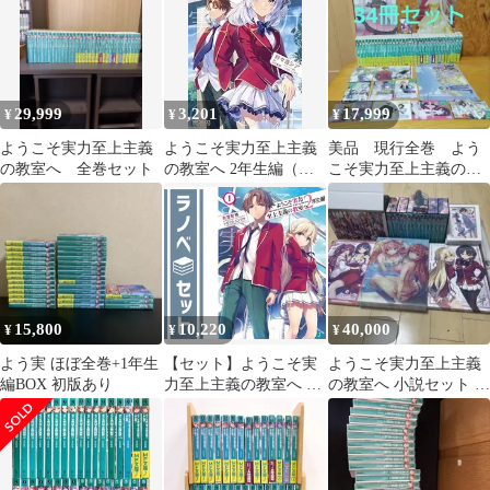
29,999
3,201
17,999
¥
¥
¥
ようこそ実力至上主義
ようこそ実力至上主義
美品 現行全巻 よう
の教室へ 全巻セット
の教室へ 2年生編（全4
こそ実力至上主義の教
巻セット・完結）紗々
室へ 34巻セット+オマ
音シア
ケ
15,800
10,220
40,000
¥
¥
¥
よう実 ほぼ全巻+1年生
【セット】ようこそ実
ようこそ実力至上主義
編BOX 初版あり
力至上主義の教室へ 2
の教室へ 小説セット カ
年生編 ライトノベル 全
ドスト限定 専用収納
15冊セット
ボックス付 0巻
(KADOKAWA/メディア
ファクトリー)
[Paperback Bunko] 衣笠