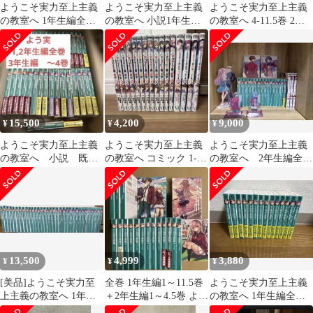
ようこそ実力至上主義
ようこそ実力至上主義
ようこそ実力至上主義
の教室へ 1年生編全巻
の教室へ 小説1年生編
の教室へ 4-11.5巻 2年
セット・2年生編セット
全巻+2年生編11巻まで
生編全巻 三年生編1-3
巻
15,500
4,200
9,000
¥
¥
¥
ようこそ実力至上主義
ようこそ実力至上主義
ようこそ実力至上主義
の教室へ 小説 既刊
の教室へ コミック 1-12
の教室へ 2年生編全巻
全巻セット
巻 2年生編 1-4巻
＋漫画1〜3巻＋その他
グッズ
13,500
4,999
3,880
¥
¥
¥
[美品]ようこそ実力至
全巻 1年生編1～11.5巻
ようこそ実力至上主義
上主義の教室へ 1年生
＋2年生編1～4.5巻 よう
の教室へ 1年生編全巻 2
編〜3年生編 既刊全巻
こそ実力至上主義の教
年生編1〜6巻