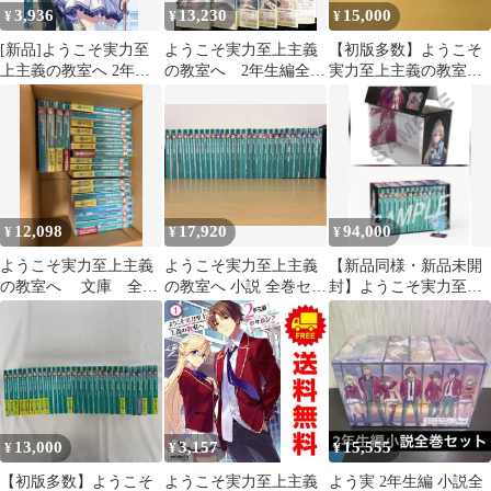
3,936
13,230
15,000
¥
¥
¥
[新品]ようこそ実力至
ようこそ実力至上主義
【初版多数】ようこそ
上主義の教室へ 2年生
の教室へ 2年生編全巻
実力至上主義の教室
編 (1-4巻 最新刊)
計15巻
へ 1年生 2年生編 3
年生編 既刊全巻
12,098
17,920
94,000
¥
¥
¥
ようこそ実力至上主義
ようこそ実力至上主義
【新品同様・新品未開
の教室へ 文庫 全
の教室へ 小説 全巻セッ
封】ようこそ実力至上
巻 セット
ト２年生編まで
主義の教室へ 1・2年
生編全巻ボックス
13,000
3,157
15,555
¥
¥
¥
【初版多数】ようこそ
ようこそ実力至上主義
よう実 2年生編 小説全