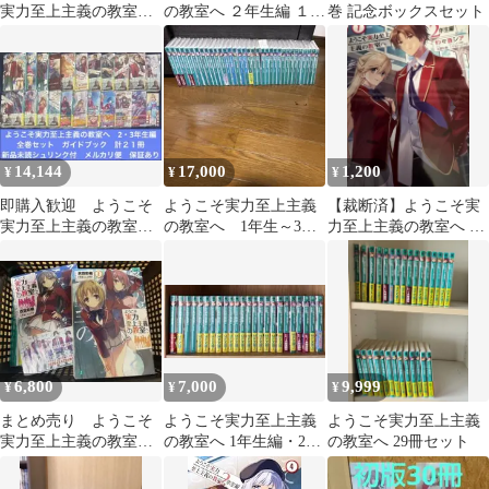
実力至上主義の教室
の教室へ ２年生編 １～
巻 記念ボックスセット
へ 30冊セット 特典
4巻 漫画 全巻セット 完
付き
結 ＭＦコミックスアラ
イブシリーズ 紗々音シ
ア ＫＡＤＯＫＡＷＡ
（ＭＦ）（青年コミッ
ク）
14,144
17,000
1,200
¥
¥
¥
即購入歓迎 ようこそ
ようこそ実力至上主義
【裁断済】ようこそ実
実力至上主義の教室
の教室へ 1年生～3年
力至上主義の教室へ 2
へ 2・3年生編 全巻
生 編 +ガイドブック
年生編 全4巻セット
セット 新品未読
合計34冊
6,800
7,000
9,999
¥
¥
¥
まとめ売り ようこそ
ようこそ実力至上主義
ようこそ実力至上主義
実力至上主義の教室へ
の教室へ 1年生編・2年
の教室へ 29冊セット
1年生編 全巻 2年生編 9
生編 セット 本編のみ
巻まで
(4.5あり)