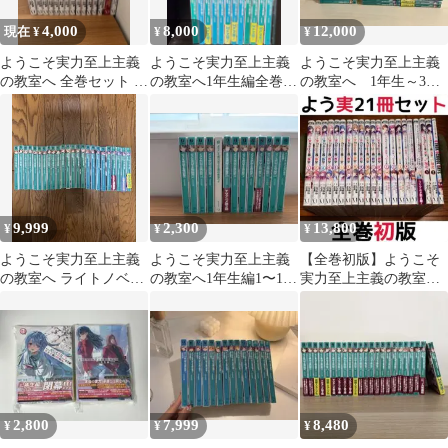
4,000
8,000
12,000
現在 ¥
¥
¥
ようこそ実力至上主義
ようこそ実力至上主義
ようこそ実力至上主義
の教室へ 全巻セット 漫
の教室へ1年生編全巻＋
の教室へ 1年生～3年
画
2年生編
生 編 全巻セット 合計
33冊
9,999
2,300
13,800
¥
¥
¥
ようこそ実力至上主義
ようこそ実力至上主義
【全巻初版】ようこそ
の教室へ ライトノベル
の教室へ1年生編1〜10
実力至上主義の教室へ
一年生編4巻~11.5巻2年
巻・2年生編1巻のみ
全12巻+2年生編 1～4巻
生編全巻
（内未開封あり）
+5セット
2,800
7,999
8,480
¥
¥
¥