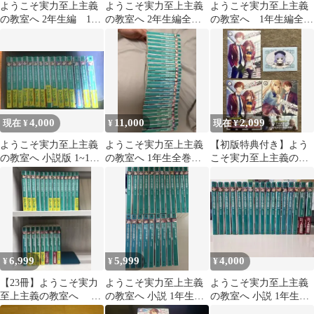
ようこそ実力至上主義
ようこそ実力至上主義
ようこそ実力至上主義
の教室へ 2年生編 12.5
の教室へ 2年生編全巻
の教室へ 1年生編全巻
巻＋3年生編 1巻 初
＋3年生 1,2,4巻 セット
2年生編1巻〜8巻
版 新品
美品
4,000
11,000
2,099
現在 ¥
¥
現在 ¥
ようこそ実力至上主義
ようこそ実力至上主義
【初版特典付き】よう
の教室へ 小説版 1~11.5
の教室へ 1年生全巻、2
こそ実力至上主義の教
巻＋2年生編1巻セット
年生編10巻まで
室へ 2年生編 2nd
Stage
6,999
5,999
4,000
¥
¥
¥
【23冊】ようこそ実力
ようこそ実力至上主義
ようこそ実力至上主義
至上主義の教室へ 1
の教室へ 小説 1年生編
の教室へ 小説 1年生編
年生編全巻 2年生編
全巻＋2年生編1-6巻セ
全巻＋2年生編1〜3巻