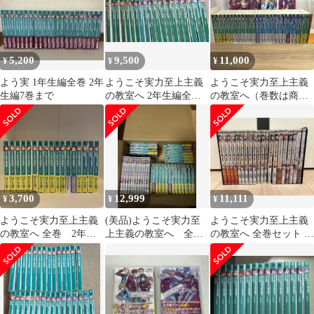
5,200
9,500
11,000
¥
¥
¥
よう実 1年生編全巻 2年
ようこそ実力至上主義
ようこそ実力至上主義
生編7巻まで
の教室へ 2年生編全巻
の教室へ（巻数は商品
1-12.5巻三年生編1〜4
説明に記載）＋
巻
artwork2冊
3,700
12,999
11,111
¥
¥
¥
ようこそ実力至上主義
(美品)ようこそ実力至
ようこそ実力至上主義
の教室へ 全巻 2年生
上主義の教室へ 全巻
の教室へ 全巻セット 漫
編1〜3巻
セット
画