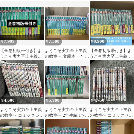
生編 Blu-ray 1
編 全巻セット【美品】
+2年生編1～11巻
7,999
7,500
8,900
¥
¥
¥
【全巻初版帯付き】よ
ようこそ実力至上主義
【全巻初版帯付き】よ
うこそ実力至上主義の
の教室へ 文庫本 一年生
うこそ実力至上主義の
教室へ 2年生編 セット
編全巻➕二年生編4.5巻
教室へ［2年生編］15冊
まで
［全巻セット］
4,600
5,980
4,750
¥
¥
¥
ようこそ実力至上主義
ようこそ実力至上主義
ようこそ実力至上主義
の教室へ コミック 1-11
の教室へ 2年生編 1〜
の教室へ コミックセッ
巻+2年生編1巻 堀北
12.5巻セット
ト
2巻