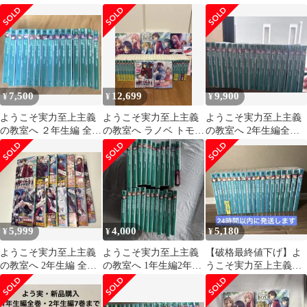
巻セット 漫画1巻
ット
セット（公式ガイドブ
ック付き）
7,500
12,699
9,900
¥
¥
¥
ようこそ実力至上主義
ようこそ実力至上主義
ようこそ実力至上主義
の教室へ ２年生編 全巻
の教室へ ラノベ トモセ
の教室へ 2年生編全巻
セット
シュンサクArt Works
(12.5除)＋3年生編 最新
3巻まで
5,999
4,000
5,180
¥
¥
¥
ようこそ実力至上主義
ようこそ実力至上主義
【破格最終値下げ】よ
の教室へ 2年生編 全巻
の教室へ 1年生編2年生
うこそ実力至上主義の
セット
編 セット
教室へ1年生編全巻＋2
年生編〜7巻セット