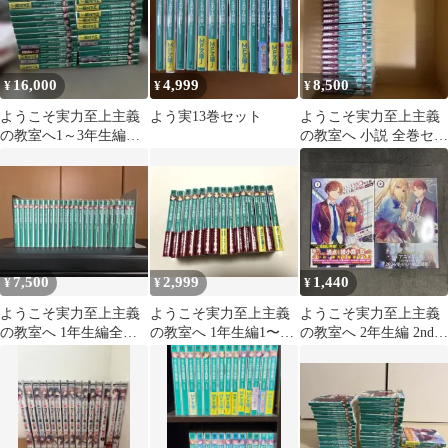
16,000
4,999
8,500
¥
¥
¥
ようこそ実力至上主義
よう実13巻セット
ようこそ実力至上主義
の教室へ1～3年生編全
の教室へ 小説 全巻セッ
巻セット合計35冊＋2年
ト
生編9.75巻
7,500
2,999
1,440
¥
¥
¥
ようこそ実力至上主義
ようこそ実力至上主義
ようこそ実力至上主義
の教室へ 1年生編全巻
の教室へ 1年生編1〜9
の教室へ 2年生編 2nd
+2年生編1〜9+小冊子
巻 2年生編1〜4巻
Stage 1〜2巻セット