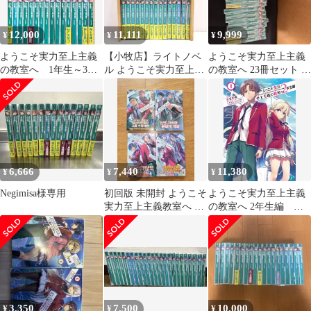
彰梧 and トモセシュン
サク
12,000
11,111
9,999
¥
¥
¥
ようこそ実力至上主義
【小牧店】ライトノベ
ようこそ実力至上主義
の教室へ 1年生～3年
ル ようこそ実力至上主
の教室へ 23冊セット ラ
生 編 全巻セット 合計
義の教室へ 「1年生編
イトノベル
33冊
全巻+１年生編公式ガイ
ドブック First File」「2
年生編 14冊※9.5巻抜
け」 セット 衣笠彰梧
【I210-5693】
6,666
7,440
11,380
¥
¥
¥
Negimisa様専用
初回版 未開封 ようこそ
ようこそ実力至上主義
実力至上主義教室へ 2
の教室へ 2年生編 ラ
チュ・ハンニョン(JU
イトノベル 全15冊セ
HAKNYEON)巻 7-10巻
ット (KADOKAWA/メ
ディアファクトリー)
（文庫） 全巻セット
3,350
7,500
10,000
¥
¥
¥