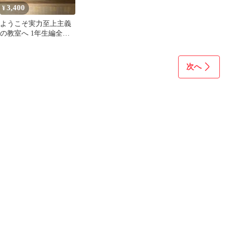
3,400
¥
ようこそ実力至上主義
の教室へ 1年生編全巻 2
年生編1〜4巻
次へ