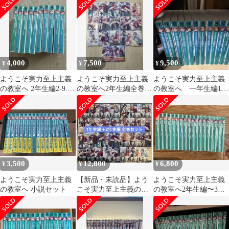
セット
室へ
4,000
7,500
9,500
¥
¥
¥
ようこそ実力至上主義
ようこそ実力至上主義
ようこそ実力至上主義
の教室へ 2年生編2-9.5
の教室へ2年生編全巻＋
の教室へ 一年生編1〜
巻(値下げ可能‼️)
3年生編①
8 2年生編全巻 3年生
編1〜3巻
3,500
12,800
6,800
¥
¥
¥
ようこそ実力至上主義
【新品・未読品】よう
ようこそ実力至上主義
の教室へ 小説セット
こそ実力至上主義の教
の教室へ2年生編〜3年
室へ 1年生編~2年生編
生編全巻セット
全巻セット