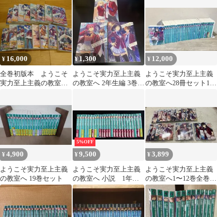
1〜8巻
ット
16,000
1,300
12,000
¥
¥
¥
全巻初版本 ようこそ
ようこそ実力至上主義
ようこそ実力至上主義
実力至上主義の教室へ
の教室へ 2年生編 3巻セ
の教室へ28冊セット1年
2年生編 全巻セットと
ット 漫画 レンタル
生編全巻2年生編(12.5
ガイドブック
落ち
巻以外)
5%OFF
4,900
9,500
3,899
¥
¥
¥
ようこそ実力至上主義
ようこそ実力至上主義
ようこそ実力至上主義
の教室へ 19巻セット
の教室へ 小説 1年生
の教室へ￼1〜12巻全巻＋
編全巻 2年生編2〜11
2年生編1〜2巻＋堀北
巻
1〜2巻全巻