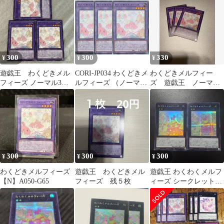
300
300
330
¥
¥
¥
遊戯王 わくどきメル
CORI-JP034 わくどきメ
わくどきメルフィー
フィーズ ノーマル3
ルフィーズ （ノーマ
ズ 遊戯王 ノーマ
枚 カオスオリジンズ
ル） 3枚セット
ル CORI-JP034 3枚セ
ット
300
300
300
¥
¥
¥
わくどきメルフィーズ
遊戯王 わくどきメル
遊戯王 わくわくメルフ
【N】A050-G65
フィーズ 残５枚
ィーズ シークレットレ
ア スーパーレア 2枚セ
ット