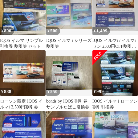
890
500
1,499
¥
¥
¥
IQOS イルマ サンプル
IQOS イルマ i シリーズ
IQOS イルマi / イルマi
引換券 割引券 セット
割引券
ワン 2500円OFF割引券
ローソン
888
550
999
¥
¥
¥
ローソン限定 IQOS イ
bonds by IQOS 割引券
IQOS イルマ i ローソン
ルマi 2,500円割引券
サンプルたばこ引換券
割引引換券