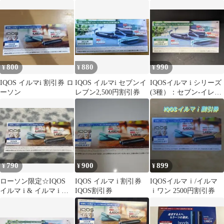
800
880
990
¥
¥
¥
IQOS イルマi 割引券 ロ
IQOS イルマi セブンイ
IQOSイルマ i シリーズ
ーソン
レブン2,500円割引券
(3種）：セブン-イレブ
ン 2,500円割引券
790
900
899
¥
¥
¥
ローソン限定☆IQOS
IQOS イルマ i 割引券
IQOSイルマｉ/イルマ
イルマ i & イルマ i ワ
IQOS割引券
ｉワン 2500円割引券
ン 2500円OFF割引券