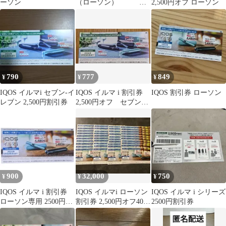
ーソン
（ローソン） 必
2,500円オフ ローソン
ず２４時間以内に発送
させて頂きます
790
777
849
¥
¥
¥
IQOS イルマi セブン-イ
IQOS イルマ i 割引券
IQOS 割引券 ローソン
レブン 2,500円割引券
2,500円オフ セブンイ
レブン限定
900
32,000
750
¥
¥
¥
IQOS イルマ i 割引券
IQOS イルマi ローソン
IQOS イルマ i シリーズ
ローソン専用 2500円
割引券 2,500円オフ40枚
2500円割引券
OFF
セット