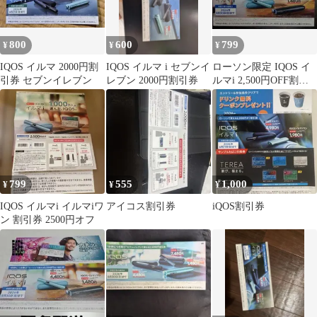
800
600
799
¥
¥
¥
IQOS イルマ 2000円割
IQOS イルマ i セブンイ
ローソン限定 IQOS イ
引券 セブンイレブン
レブン 2000円割引券
ルマi 2,500円OFF割引
券
799
555
1,000
¥
¥
¥
IQOS イルマi イルマiワ
アイコス割引券
iQOS割引券
ン 割引券 2500円オフ