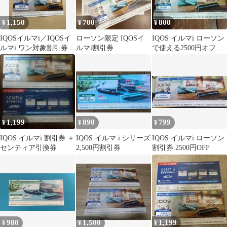
1,150
700
800
¥
¥
¥
IQOSイルマi／IQOSイ
ローソン限定 IQOSイ
IQOS イルマi ローソン
ルマi ワン対象割引券、
ルマi割引券
で使える2500円オフ割
サンプルたばこ引換券
引券 2026年8月30日
ローソン
1,199
890
799
¥
¥
¥
IQOS イルマi 割引券 ＋
IQOS イルマ i シリーズ
IQOS イルマi ローソン
センティア引換券
2,500円割引券
割引券 2500円OFF
980
1,500
1,199
¥
¥
¥