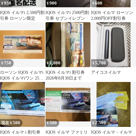
950
900
600
¥
¥
¥
IQOS イルマi 2,500円割
IQOS イルマi 2500円割
IQOS イルマ ローソン
引券 ローソン限定
引券 セブンイレブン
2,000円OFF割引券
750
1,000
5,700
¥
¥
¥
ローソン IQOS イルマi
IQOS イルマi 割引券
アイコスイルマ
IQOS イルマiワン 2500
2026年8月30日まで
円オフ アイコス
500
500
2,500
現在 ¥
¥
¥
IQOS イルマ i 割引券
IQOS イルマ ファミリ
IQOS イルマ・イルマ