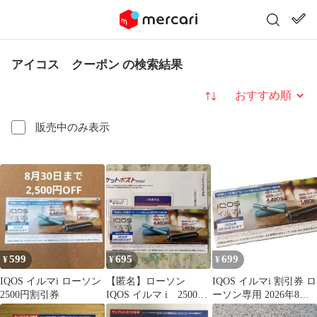
アイコス クーポン の検索結果
並び替え
販売中のみ表示
599
695
699
¥
¥
¥
IQOS イルマi ローソン
【匿名】ローソン
IQOS イルマi 割引券 ロ
2500円割引券
IQOS イルマ i 2500円
ーソン専用 2026年8月
オフ 割引券 クーポ
30日までメルカリ便発