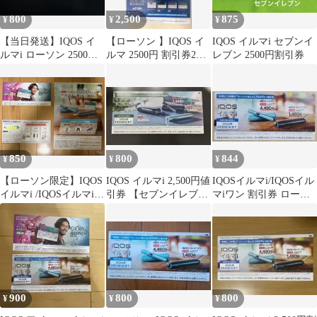
800
2,500
875
¥
¥
¥
【当日発送】IQOS イ
【ローソン 】IQOS イ
IQOS イルマi セブンイ
ルマi ローソン 2500円
ルマ 2500円 割引券2枚
レブン 2500円割引券
オフ割引券 クーポン
&SENTIA引換券
850
800
844
¥
¥
¥
【ローソン限定】IQOS
IQOS イルマi 2,500円値
IQOSイルマi/IQOSイル
イルマi /IQOSイルマi割
引券 【セブンイレブン
マiワン 割引券 ローソ
引券 2,500円オフ
限定】アイコス タバコ
ン用
900
800
800
¥
¥
¥