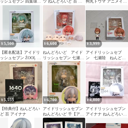
ッシュセブン 四葉環
ツ ねんどろいど 百 ア
狗丸トウマ アニメイト
926
イドリッシュセブン フ
購入特典 特製丸台座
ェイス
5,500
6,600
3,999
¥
¥
¥
【匿名配送】アイドリ
ねんどろいど アイド
アイドリッシュセブ
ッシュセブン ŹOOĻ 亥
リッシュセブン 七瀬陸
ン 七瀬陸 ねんどろ
清悠 ねんどろいど
(九条天ヘッドパーツ付
いど
き)
5,555
6,700
4,800
¥
¥
¥
【特典付】ねんどろい
アイドリッシュセブン
アイドリッシュセブン
ど 百 アイナナ
ねんどろいど 千【アニ
アイナナ ねんどろいど
メイト特典付】【再
亥清悠
販】最終お値段