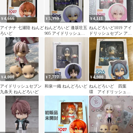
4,666
5,399
4,111
¥
¥
¥
アイナナ 七瀬陸 ねんど
ねんどろいど 逢坂壮五
ねんどろいど1019 アイ
ろいど
905 アイドリッシュセ
ドリッシュセブン アイ
ブン
ナナ 九条天 グッスマ
4,000
7,777
4,900
¥
¥
¥
アイドリッシュセブン
和泉一織 ねんどろいど
ねんどろいど 四葉
九条天 ねんどろいど
環 アイドリッシュセ
ブン