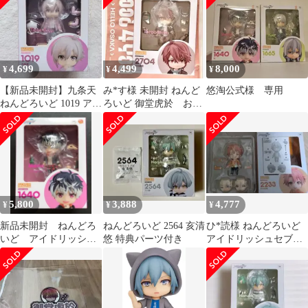
4,699
4,499
8,000
¥
¥
¥
【新品未開封】九条天
み*す様 未開封 ねんど
悠淘公式様 専用
ねんどろいど 1019 アイ
ろいど 御堂虎於 おま
ドリッシュセブン アイ
けG４Ｙ大阪限定B4シ
ナナ
ョッパー付き
5,800
3,888
4,777
¥
¥
¥
新品未開封 ねんどろ
ねんどろいど 2564 亥清
ひ*読様 ねんどろいど
いど アイドリッシュ
悠 特典パーツ付き
アイドリッシュセブン
セブン 百
和泉三月 2233