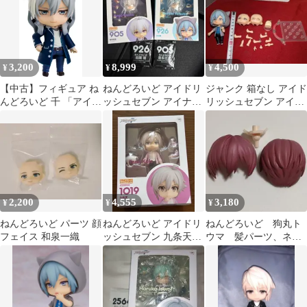
3,200
8,999
4,500
¥
¥
¥
【中古】フィギュア ね
ねんどろいど アイドリ
ジャンク 箱なし アイド
んどろいど 千 「アイド
ッシュセブン アイナナ
リッシュセブン アイナ
リッシュセブン」
四葉環 逢坂壮五 セット
ナ 四葉環 ねんどろいど
2,200
4,555
3,180
¥
¥
¥
ねんどろいど パーツ 顔
ねんどろいど アイドリ
ねんどろいど 狗丸ト
フェイス 和泉一織
ッシュセブン 九条天
ウマ 髪パーツ、ネッ
1019
クジョイント ヘッド
パーツ