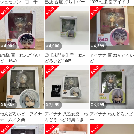
シュセブン 百 千
巳波 台座 持ち手パーツ
1027 七瀬陸 アイドリッ
ねんどろいど Re:vale
特典
シュセブン
特典
4,900
4,000
4,599
¥
¥
¥
a*a様 百 ねんどろい
③【未開封】千 ねん
アイナナ 百 ねんどろい
ど 1640
どろいど 1665
ど
6,666
7,999
3,999
¥
¥
¥
ねんどろいど アイナ
アイナナ 八乙女楽 ね
アイナナ ねんどろいど
ナ 八乙女楽
んどろいど 特典つき
千