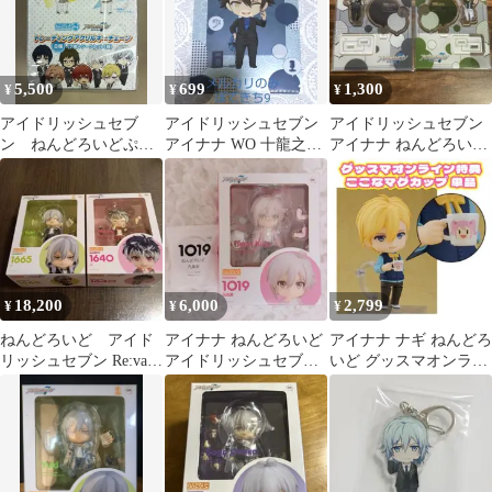
5,500
699
1,300
¥
¥
¥
アイドリッシュセブ
アイドリッシュセブン
アイドリッシュセブン
ン ねんどろいどぷら
アイナナ WO 十龍之
アイナナ ねんどろいど
す アクリルキーチェ
介 ねんどろいど ク
アクスタ 二階堂大和 八
ーン 未開封BOX
リアファイル
乙女楽
18,200
6,000
2,799
¥
¥
¥
ねんどろいど アイド
アイナナ ねんどろいど
アイナナ ナギ ねんどろ
リッシュセブン Re:vale
アイドリッシュセブン
いど グッスマオンライ
千 百
九条天 1019
ン 特典 マグカップパー
ツ 未開封