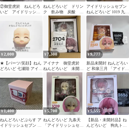
②御堂虎於 ねんどろ
ねんどろいど ドリン
アイドリッシュセブン
いど アイドリッシュ
ク 飲み物 炭酸
ねんどろいど 1019 九条
セブン アイナナ
百 アイドリッシュセ
天
ブン カスタム パー
ツ
2,000
7,300
9,777
¥
¥
¥
★【パーツ/笑顔】ねん
アイナナ 御堂虎於
新品未開封 ねんどろい
どろいど 七瀬陸 アイド
ねんどろいど 未開
ど 和泉三月 「アイドリ
リッシュセブン フェイ
封 グッスマ特典付
ッシュセブン」特典台
ス
座付き
1,400
5,700
5,555
¥
¥
¥
ねんどろいどぷらす ア
ねんどろいど 九条天
【新品・未開封品】ね
イドリッシュセブン グ
「アイドリッシュセブ
んどろいど 狗丸トウ