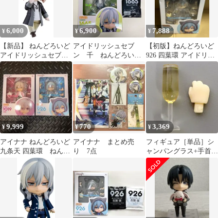
6,000
6,900
7,888
¥
¥
¥
【新品】 ねんどろいど
アイドリッシュセブ
【初版】ねんどろいど
アイドリッシュセブン
ン 千 ねんどろい
926 四葉環 アイドリッ
棗巳波 佐賀
ど アニメイト特典 特
シュセブン
製丸台座付き
9,999
770
3,369
¥
¥
¥
アイナナ ねんどろいど
アイナナ まとめ売
フィギュア［単品］シ
九条天 四葉環 ねんど
り 7点
ャンパングラス+手首
ろ パーツ フィギュア
「ねんどろいど 八乙女
楽 アイドリッシュセブ
ン」 GOODSMILE
ONLINE SHOP限定特
典【14日以内発送】