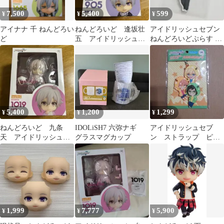
7,500
5,400
599
¥
¥
¥
アイナナ 千 ねんどろい
ねんどろいど 逢坂壮
アイドリッシュセブン
ど
五 アイドリッシュセ
ねんどろいどぷらす ア
ブン
クリルキーチェーン 四
葉環
5,400
1,200
1,299
¥
¥
¥
ねんどろいど 九条
IDOLiSH7 六弥ナギ
アイドリッシュセブ
天 アイドリッシュセ
グラスマグカップ
ン ストラップ ピタ
ブン
ゴラス
1,999
7,777
5,900
¥
¥
¥