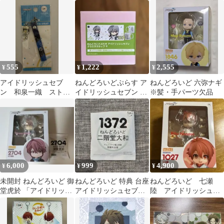
ラスマグカップ 百
ン」 アニメイト限定
マ アイナナ
555
1,222
2,555
¥
¥
¥
アイドリッシュセブ
ねんどろいどぷらす ア
ねんどろいど 六弥ナギ
ン 和泉一織 ストラ
イドリッシュセブン グ
※髪・手パーツ欠品
ップ
ラスマグカップ 千
6,000
999
4,900
¥
¥
¥
未開封 ねんどろいど 御
ねんどろいど 特典 台座
ねんどろいど 七瀬
堂虎於 「アイドリッシ
アイドリッシュセブン
陸 アイドリッシュセ
ュセブン」 アイナナ
二階堂大和
ブン