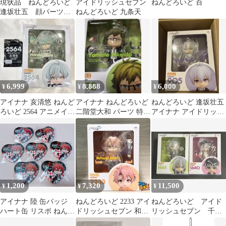
現状品 ねんどろいど
アイドリッシュセブン
ねんどろいど 百
逢坂壮五 顔パーツ
ねんどろいど 九条天
フェイスパーツ 通常
顔 微笑み顔 笑顔
アイドリッシュセブ
ン 紫目 男の子 写
真にあるもののみバラ
売り不可
6,999
8,888
6,000
¥
¥
¥
アイナナ 亥清悠 ねんど
アイナナ ねんどろいど
ねんどろいど 逢坂壮五
ろいど 2564 アニメイト
二階堂大和 パーツ 特典
アイナナ アイドリッシ
特典
付き
ュセブン
1,200
7,320
11,500
¥
¥
¥
アイナナ 陸 缶バッジ
ねんどろいど 2233 アイ
ねんどろいど アイド
ハート缶 リスポ ねんど
ドリッシュセブン 和泉
リッシュセブン 千
ろいどぷらす
三月 アイナナ フィギュ
百 アイナナ