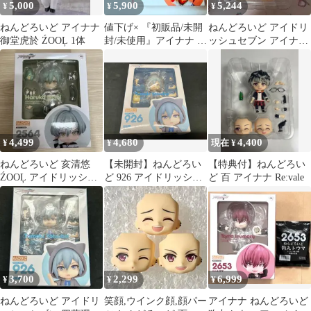
5,000
5,900
5,244
¥
¥
¥
ねんどろいど アイナナ
値下げ× 『初販品/未開
ねんどろいど アイドリ
御堂虎於 ŹOOĻ 1体
封/未使用』アイナナ 陸
ッシュセブン アイナナ
ねんどろいど
九条天 アニメイト特典
付き
4,499
4,680
4,400
¥
¥
現在 ¥
ねんどろいど 亥清悠
【未開封】ねんどろい
【特典付】ねんどろい
ŹOOĻ アイドリッシュ
ど 926 アイドリッシュ
ど 百 アイナナ Re:vale
セブン
セブン 四葉環 アイドリ
ッシュセブン/ねんどろ
いど
3,700
2,299
6,999
¥
¥
¥
ねんどろいど アイドリ
笑顔,ウインク顔,顔パー
アイナナ ねんどろいど