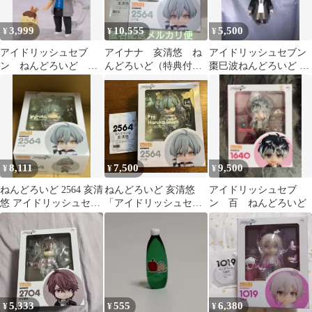
3,999
10,555
5,500
¥
¥
¥
アイドリッシュセブ
アイナナ 亥清悠 ね
アイドリッシュセブン
ン ねんどろいど 四
んどろいど（特典付
棗巳波ねんどろいど フ
葉環 フィギュア
き）
ィギュア
202605251048
8,111
7,500
9,500
¥
¥
¥
ねんどろいど 2564 亥清
ねんどろいど 亥清悠
アイドリッシュセブ
悠 アイドリッシュセブ
「アイドリッシュセブ
ン 百 ねんどろいど
ン【特典付き】
ン」
5,333
555
6,380
¥
¥
¥