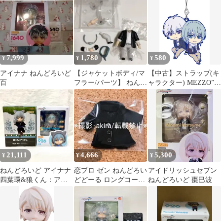
ア
7,999
1,780
580
¥
¥
¥
アイナナ ねんどろいど
【ジャケットボディ/マ
【中古】ストラップ(キ
百
フラー/パーツ】 ねんど
ャラクター) MEZZO”
ろいど 御堂虎於 体パ
ねんどろいどぷらす ユ
ーツなど
ニットラバーストラッ
プ 「アイドリッシュセ
ブン」
21,111
4,666
5,300
¥
¥
¥
ねんどろいど アイナナ
恋プロ ゼン ねんどろい
アイドリッシュセブン
四葉環&狼くん：アッ
どどーる ロングコート
ねんどろいど 棗巳波
シュセット
黒 おようふく 服 衣装
上着