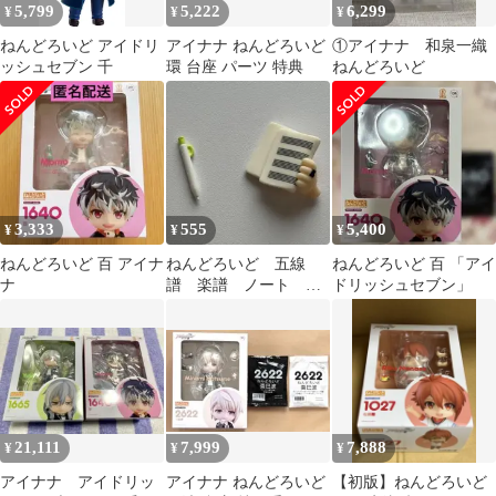
5,799
5,222
6,299
¥
¥
¥
ねんどろいど アイドリ
アイナナ ねんどろいど
①アイナナ 和泉一織
ッシュセブン 千
環 台座 パーツ 特典
ねんどろいど
3,333
555
5,400
¥
¥
¥
ねんどろいど 百 アイナ
ねんどろいど 五線
ねんどろいど 百 「アイ
ナ
譜 楽譜 ノート ペ
ドリッシュセブン」
ン カスタム 千 ア
イドリッシュセブン
21,111
7,999
7,888
¥
¥
¥
アイナナ アイドリッ
アイナナ ねんどろいど
【初版】ねんどろいど