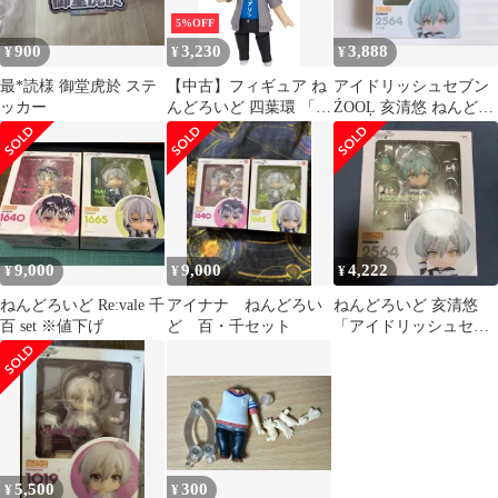
5%OFF
900
3,230
3,888
¥
¥
¥
最*読様 御堂虎於 ステ
【中古】フィギュア ね
アイドリッシュセブン
ッカー
んどろいど 四葉環 「ア
ŹOOĻ 亥清悠 ねんどろ
イドリッシュセブン」
いど
9,000
9,000
4,222
¥
¥
¥
ねんどろいど Re:vale 千
アイナナ ねんどろい
ねんどろいど 亥清悠
百 set ※値下げ
ど 百・千セット
「アイドリッシュセブ
ン」
5,500
300
¥
¥