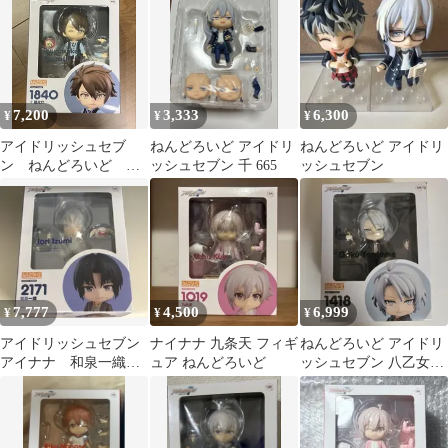
7,200
3,333
6,300
¥
¥
¥
アイドリッシュセブ
ねんどろいど アイドリ
ねんどろいど アイドリ
ン ねんどろいど
ッシュセブン 千 665
ッシュセブン
1840 十龍之介
7,777
4,500
6,999
¥
¥
¥
アイドリッシュセブン
ナイナナ 九条天 フィギ
ねんどろいど アイドリ
アイナナ 和泉一織
ュア ねんどろいど
ッシュセブン 八乙女楽
ねんどろいど
1418 24時間限定値下げ
中