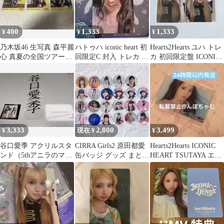
400
1,333
1,333
¥
¥
¥
乃木坂46 生写真 森平麗
ハトゥハ iconic heart 初
Hearts2Hearts ユハ トレ
心 真夏の全国ツアー
回限定C 封入 トレカ エ
カ 初回限定盤 ICONIC
2026 浴衣 3種コン
イナ
HEART
3,333
2,800
3,499
¥
現在 ¥
¥
谷口愛季 アクリルスタ
CIRRA Girls2 原田都愛
Hearts2Hearts ICONIC
ンド（5thアニラのマグ
缶バッジ グッズ まとめ
HEART TSUTAYA エイ
ネット付き！）
売り 23個
ナ