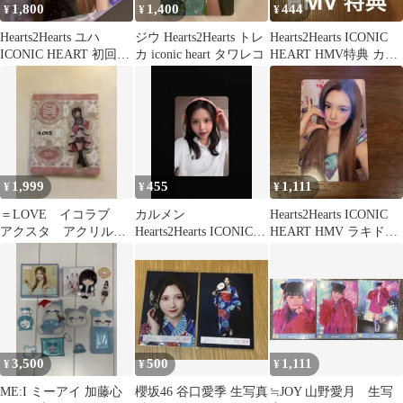
1,800
1,400
444
¥
¥
¥
Hearts2Hearts ユハ
ジウ Hearts2Hearts トレ
Hearts2Hearts ICONIC
ICONIC HEART 初回限
カ iconic heart タワレコ
HEART HMV特典 カル
定A封入
メントレカ
1,999
455
1,111
¥
¥
¥
＝LOVE イコラブ
カルメン
Hearts2Hearts ICONIC
アクスタ アクリルス
Hearts2Hearts ICONIC
HEART HMV ラキドロ
タンド 8周年ツアー衣
HEART 通常盤
エイナ
装 齋藤樹愛羅
3,500
500
1,111
¥
¥
¥
ME:I ミーアイ 加藤心
櫻坂46 谷口愛季 生写真
≒JOY 山野愛月 生写