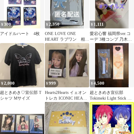
300
2,350
1,111
¥
¥
¥
アイドルハート 4枚
ONE LOVE ONE
愛宕心響 福岡県ver.コ
HEART ラブワン 相原
ーデ 3種コンプ 乃木坂
一心 アクスタ 告白
46 生写真
2,000
999
4,500
¥
¥
¥
超ときめき♡宣伝部 T
Hearts2Hearts イェオン
超ときめき宣伝部
シャツ Mサイズ
トレカ ICONIC HEART
Tokimeki Light Stick ハ
初回D
ート型