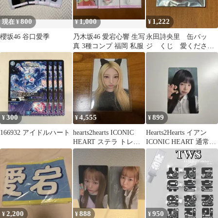
800
1,000
1,222
現在 ¥
¥
¥
櫻坂46 谷口愛季
乃木坂46 愛宕心響 生写
永田詩央里 缶バッ
真 3種コンプ 福岡 私服
ジ くじ 愛ください
ませ
300
4,555
899
¥
¥
¥
166932 アイドルハート
hearts2hearts ICONIC
Hearts2Hearts イアン
HEART ステラ トレカ
ICONIC HEART 通常盤
初回限定盤A
トレカ
2,200
888
950
¥
¥
¥