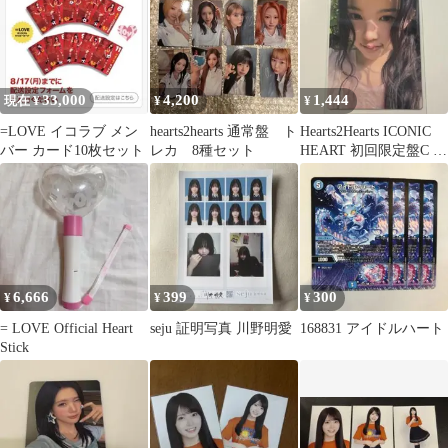
33,000
4,200
1,444
現在 ¥
¥
¥
=LOVE イコラブ メン
hearts2hearts 通常盤 ト
Hearts2Hearts ICONIC
バー カード10枚セット
レカ 8種セット
HEART 初回限定盤C エ
イナ
6,666
399
300
¥
¥
¥
= LOVE Official Heart
seju 証明写真 川野明愛
168831 アイドルハート
Stick