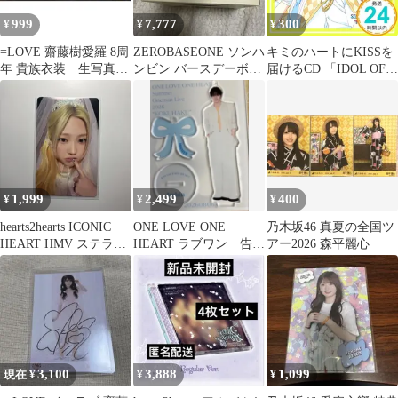
999
7,777
300
¥
¥
¥
=LOVE 齋藤樹愛羅 8周
ZEROBASEONE ソンハ
キミのハートにKISSを
年 貴族衣装 生写真
ンビン バースデーボッ
届けるCD 「IDOL OF
コンプ
クススピーカー
STARLIGHT KISS」
Vol.1 アトム&ルイ CV.
増田俊樹&CV.高橋直純
[CD] 桐原アトム(CV.増
田俊樹); 藍羽ルイ(CV.
高橋直純)_02
1,999
2,499
400
¥
¥
¥
hearts2hearts ICONIC
ONE LOVE ONE
乃木坂46 真夏の全国ツ
HEART HMV ステラ
HEART ラブワン 告
アー2026 森平麗心
トレカ
白 アクスタ 相原一
心
3,100
3,888
1,099
現在 ¥
¥
¥