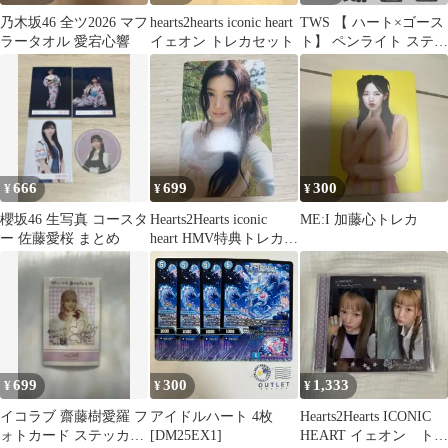
乃木坂46 全ツ2026 マフ
hearts2hearts iconic heart
TWS 【 ハート×ゴース
ラータオル 愛宕心響
イェオン トレカセット
ト】 ペンライト ステッ
カー 24時間以内 発送無
料 送料込 シニュ ジフ
ン ドフン ヨンジェ ハ
ンジン ギョンミン
666
699
300
¥
¥
¥
櫻坂46 生写真 コースタ
Hearts2Hearts iconic
ME:I 加藤心トレカ
ー 佐藤愛桜 まとめ
heart HMV特典トレカ
エイナ
699
300
1,333
¥
¥
¥
イコラブ 齋藤樹愛羅 フ
アイドルハート 4枚
Hearts2Hearts ICONIC
ォトカード ステッカー
[DM25EX1]
HEART イェオン トレ