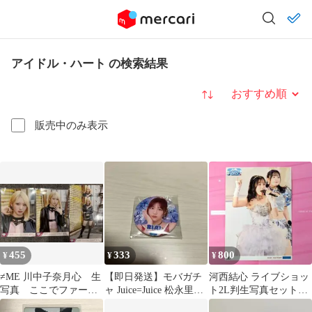
アイドル・ハート の検索結果
並び替え
販売中のみ表示
455
333
800
¥
¥
¥
≠ME 川中子奈月心 生
【即日発送】モバガチ
河西結心 ライブショッ
写真 ここでファース
ャ Juice=Juice 松永里愛
ト2L判生写真セットよ
トキッス コンプ
缶バッジ
り バラ ハロコン2026