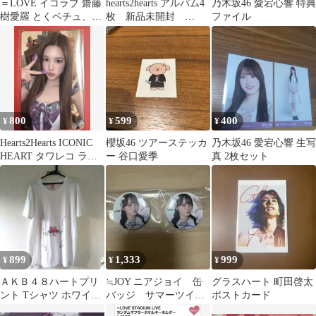
＝LOVE イコラブ 齋藤
hearts2hearts アルバム4
乃木坂46 愛宕心響 特典
樹愛羅 とくベチュ、し
枚 新品未開封
ファイル
て 直筆
ICONIC HEART
800
599
400
¥
¥
¥
Hearts2Hearts ICONIC
櫻坂46 ツアーステッカ
乃木坂46 愛宕心響 生写
HEART タワレコ ラキ
ー 谷口愛季
真 2枚セット
ドロ エイナ
899
1,333
999
¥
¥
¥
ＡＫＢ４８ハートプリ
≒JOY ニアジョイ 缶
グラスハート 町田啓太
ント Tシャツ ホワイト
バッジ サマーツイン
ポストカード
Lサイズ
テール 山野愛月