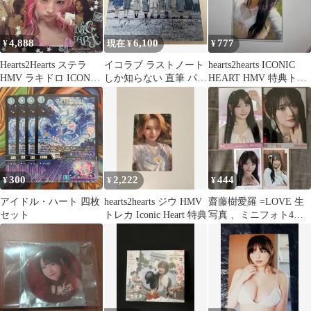
4,888
6,100
777
¥
現在 ¥
¥
Hearts2Hearts ステラ
イコラブ ラストノート
hearts2hearts ICONIC
HMV ラキドロ ICONIC
しか知らない 直筆 パネ
HEART HMV 特典トレ
HEART
ル 齋藤樹愛羅 佐々木舞
カ エイナ
香
300
2,222
444
¥
¥
¥
アイドル・ハート 四枚
hearts2hearts ジウ HMV
齋藤樹愛羅 =LOVE 生
セット
トレカ Iconic Heart 特典
写真 、ミニフォト4枚
セット