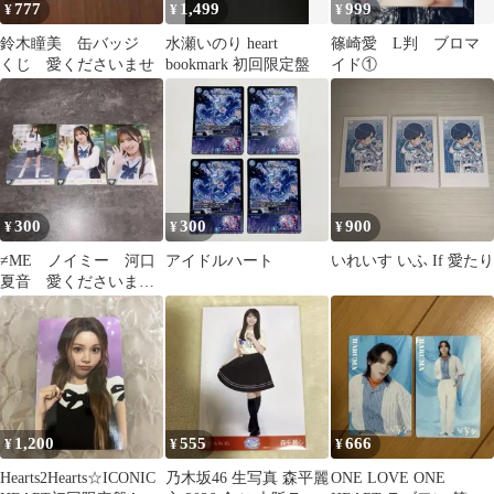
777
1,499
999
¥
¥
¥
鈴木瞳美 缶バッジ
水瀬いのり heart
篠崎愛 L判 ブロマ
くじ 愛くださいませ
bookmark 初回限定盤
イド①
300
300
900
¥
¥
¥
≠ME ノイミー 河口
アイドルハート
いれいす いふ If 愛たり
夏音 愛くださいま
せ MV衣装 生写真
コンプ
1,200
555
666
¥
¥
¥
Hearts2Hearts☆ICONIC
乃木坂46 生写真 森平麗
ONE LOVE ONE