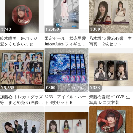
749
2,499
300
¥
¥
¥
鈴木瞳美 缶バッジ
限定セール 松永里愛
乃木坂46 愛宕心響 生
愛をくださいませ
Juice=Juice フィギュア
写真 2枚セット
スタンドキーホルダー
5,555
300
333
¥
¥
¥
加藤心 トレカ＋グッズ
3263 アイドル・ハー
齋藤樹愛羅 =LOVE 生
等 まとめ売り(画像5
ト 4枚セット R
写真 レコ大衣装
枚あり)