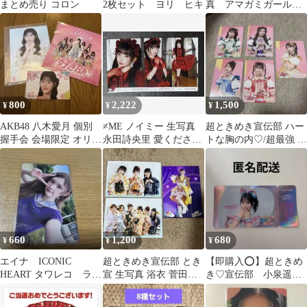
まとめ売り コロン
2枚セット ヨリ ヒキ
真 アマガミガール
② コンプ
800
2,222
1,500
¥
¥
¥
AKB48 八木愛月 個別
≠ME ノイミー 生写真
超ときめき宣伝部 ハー
握手会 会場限定 オリジ
永田詩央里 愛ください
トな胸の内♡/超最強 購
ナルステッカー 好きish
ませ コンプ
入特典 トレカ
660
1,200
680
¥
¥
¥
エイナ ICONIC
超ときめき宣伝部 とき
【即購入️⭕️】超ときめ
HEART タワレコ ラキ
宣 生写真 浴衣 菅田愛
き♡宣伝部 小泉遥
ドロ
貴 集合 3枚セット
香 非売品ステッカ
ー ルミネ