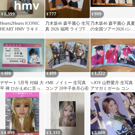
1,399
777
999
¥
¥
¥
Hearts2Hearts ICONIC
乃木坂46 森平麗心 生写
乃木坂46 森平麗心 真夏
HEART HMV ラキドロ
真 2026 福岡 ライブT
の全国ツアー2026 tシャ
ジュウン
ヨリ チュウ
ツ 福岡 生写真 コンプ
400
499
1,222
¥
¥
¥
デザート 5月号 付録 大
≠ME ノイミー 生写真
≒JOY 山野愛月 生写真
平 禅 ひかえめに言って
コンプ 川中子奈月心④
アマガミガール コンプ
も、これは愛
ニアジョイ
4,699
3,333
5,000
¥
¥
¥