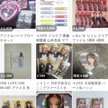
2,450
2,900
1,700
¥
現在 ¥
¥
アイドルハートブロー
=LOVE イコラブ 齋藤
いれいす りうら クリア
チセット
樹愛羅 山本杏奈 マフラ
ファイル 5周年 4周年
ータオルキーホルダー
幕開けの歌 愛をありが
セット
とう
2,300
500
400
¥
¥
現在 ¥
ONE LOVE ONE
ノイミー 川中子奈月心
=LOVE 大谷映美里 ハ
HEART アクスタ 告白
ここでファーストキッ
ート缶バッジ
イーチ
ス 歌唱衣装 生写真 コ
ンプ