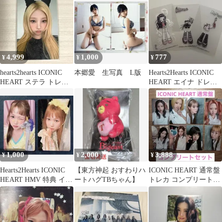
4,999
1,000
777
¥
¥
¥
hearts2hearts ICONIC
本郷愛 生写真 L版
Hearts2Hearts ICONIC
HEART ステラ トレカ
HEART エイナ ドレス
初回限定盤A
アップカード
1,000
2,000
3,888
¥
¥
¥
Hearts2Hearts ICONIC
【東方神起 おすわりハ
ICONIC HEART 通常盤
HEART HMV 特典 イェ
ートハグTBちゃん】
トレカ コンプリートセ
オン
ット ハトゥハ