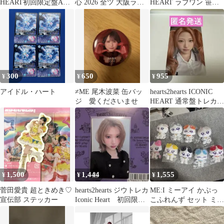
HEART初回限定盤Aト
心 2026 全ツ 大阪ライ
HEART ラブワン 笹原
レカ☆カルメン
ブT ヒキ
遼雅
300
650
955
¥
¥
¥
アイドル・ハート
≠ME 尾木波菜 缶バッ
hearts2hearts ICONIC
ジ 愛くださいませ
HEART 通常盤トレカ
ステラ
1,500
1,444
1,555
¥
¥
¥
菅田愛貴 超ときめき♡
hearts2hearts ジウトレカ
ME:I ミーアイ かぷっ
宣伝部 ステッカー
Iconic Heart 初回限定
こふれんず セット ミャ
盤D
イ ガチャガチャ ぬいぐ
るみ