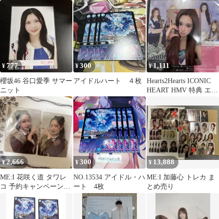
＝LOVE ミニフォトカ
カセット
ード
777
300
1,111
¥
¥
¥
櫻坂46 谷口愛季 サマー
アイドルハート ４枚
Hearts2Hearts ICONIC
ニット
HEART HMV 特典 エイ
ナ
2,666
300
13,888
¥
¥
¥
ME:I 花咲く道 タワレ
NO.13534 アイドル・ハ
ME:I 加藤心 トレカ ま
コ 予約キャンペーン限
ート 4枚
とめ売り
定トレカ ペア ハート
笠原桃奈