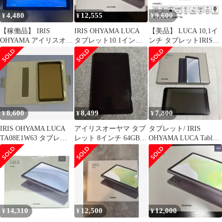
4,480
12,555
9,600
¥
¥
¥
【稼働品】 IRIS
IRIS OHYAMA LUCA
【美品】 LUCA 10,1イ
OHYAMA アイリスオー
タブレット10.1インチ
ンチ タブレットIRIS
ヤマ LUCA TE101 ブラ
GRAY
OHYAMA
ック タブレット 初期化
済み 動作確認済み 2021
年製
8,600
8,499
7,800
¥
¥
¥
IRIS OHYAMA LUCA
アイリスオーヤマ タブ
タブレット/ IRIS
TA08E1W63 タブレッ
レット 8インチ 64GB
OHYAMA LUCA Tablet
ト本体
Wi-Fiモデル LUCA
本体
14,310
12,500
12,000
¥
¥
¥