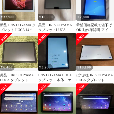
32,900
10,500
2,800
¥
¥
¥
新品 IRIS OHYAMA タ
美品 IRIS OHYAMA
希望価格記載で値下げ
ブレット LUCA 14イン
タブレットLUCA
OK 動作確認済 アイリ
チ
スオーヤマ LUCA
TE081
6,480
3,200
10,100
¥
¥
¥
美品 IRIS OHYAMA
IRIS OHYAMA LUCA
ぱ*ぷ様 IRIS OHYAMA
LUCA タブレット
タブレット 本体 ケー
LUCA タブレット
TE101 本体 アイリス
ス付き
TM12E3W74-KV