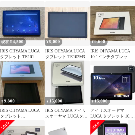
のみ
モデル
4,500
9,000
9,600
現在 ¥
¥
¥
IRIS OHYAMA LUCA
IRIS OHYAMA LUCA
IRIS OHYAMA LUCA
タブレット TE101
タブレット TE102M3
10.1インチタブレット
本体
TE103M3N1-B
9,800
15,000
15,000
¥
¥
¥
IRIS OHYAMA LUCA
IRIS OHYAMA アイリ
アイリスオーヤマ
タブレット
スオーヤマ LUCAタブ
LUCA タブレット 10.1
TM102M4N1-B 本体
レット 4GB 64GB
インチ Android11 Wi-Fi
TE10D1M64-KV1H
モデル フルHD
3GB/32GB 動作確認済