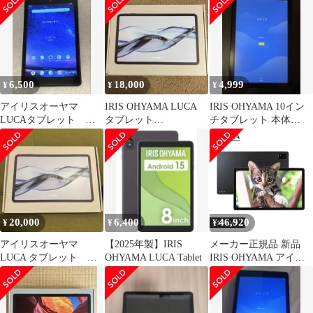
V1H
6,500
18,000
4,999
¥
¥
¥
アイリスオーヤマ
IRIS OHYAMA LUCA
IRIS OHYAMA 10イン
LUCAタブレット
タブレット
チタブレット 本体
TM083M4 Android
TM12E3W74-KV1H 本
LUCA TE101 32GB
128GB
体
20,000
6,400
46,920
¥
¥
¥
アイリスオーヤマ
【2025年製】IRIS
メーカー正規品 新品
LUCA タブレット
OHYAMA LUCA Tablet
IRIS OHYAMA アイリ
TM12E3W74-KV1H
スオーヤマ タブレット
LUCA TM14D1M76-
V1B