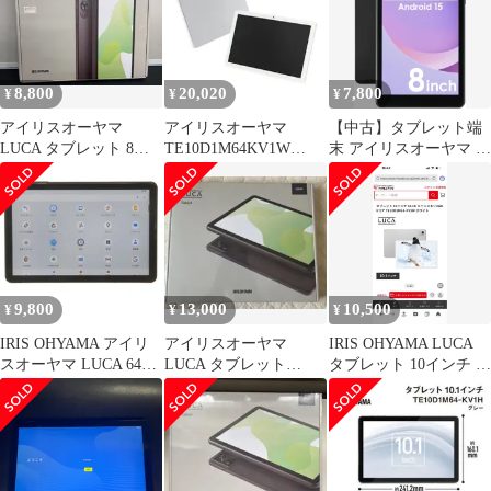
み 一ヶ月保証付き 中古
－とても良い 520
8,800
20,020
7,800
¥
¥
¥
アイリスオーヤマ
アイリスオーヤマ
【中古】タブレット端
LUCA タブレット 8イ
TE10D1M64KV1W
末 アイリスオーヤマ 8
ンチ Android15 64GB
LUCA 10.1型Androidタ
インチAndroidタブレッ
++925089
ブレット
ト Luca 4GB/128GB
4GB/64GB/WiFi/ホワイ
(WI-FI/ブラック)
ト TE10D1M64KV1W
[TM08E2W74-AZ1B]
9,800
13,000
10,500
¥
¥
¥
IRIS OHYAMA アイリ
アイリスオーヤマ
IRIS OHYAMA LUCA
スオーヤマ LUCA 64GB
LUCA タブレット
タブレット 10インチ 本
10.1インチ Android タ
TA10E IW63-V1H グレ
体 新品未使用
ブレット TA10E1W63-
ー
V1H 中古 送料無料 H４