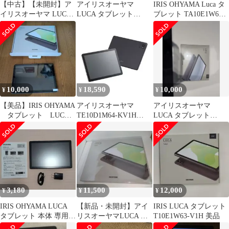
【中古】【未開封】ア
アイリスオーヤマ
IRIS OHYAMA Luca タ
イリスオーヤマ LUCA
LUCA タブレット
ブレット TA10E1W63-
タブレット
TA10E1W63-V1H
V1H
TE10D1M64-KV1H [グ
レー][95]
10,000
18,590
10,000
¥
¥
¥
【美品】IRIS OHYAMA
アイリスオーヤマ
アイリスオーヤマ
タブレット LUCA
TE10D1M64-KV1H
LUCA タブレット
TA10E1W63 本体
LUCA 10.1型Androidタ
TA10E IW63-V1H グレ
ブレット
ー
4GB/64GB/WiFi /グレー
TE10D1M64KV1H
3,180
11,500
12,000
¥
¥
¥
IRIS OHYAMA LUCA
【新品・未開封】アイ
IRIS LUCA タブレット
タブレット 本体 専用ケ
リスオーヤマLUCA タ
T10E1W63-V1H 美品
ース付
ブレット TA10E1W63-