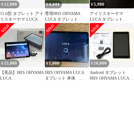
12,800
4,444
5,980
¥
¥
¥
15.6型 タブレット アイ
専用IRIS OHYAMA
アイリスオーヤマ
リスオーヤマ LUCA
LUCA タブレット
LUCA タブレット
TM152M4N1-B
TE101
TM101 10.1インチ
32GB
15,800
1,000
10,000
¥
¥
¥
【美品】IRIS OHYAMA
IRIS OHYAMA LUCA
Android タブレット
LUCA
タブレット 本体
IRIS OHYAMA LUCA
Tablet/TE10D1M64-
TE10D2M64
TE08D1M64
KV1H/64GB/タブレッ
ト/Android