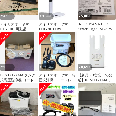
除 SDT-L01N 安心延長
保証対象
4,980
3,500
5,000
¥
¥
¥
アイリスオーヤマ
アイリスオーヤマ
IRISOHYAMA LED
IHT-S101 可動品
LDL-701EDW
Sensor Light LSL-SBSN-
400
9,500
12,500
8,692
¥
¥
¥
IRIS OHYAMA タンク
アイリスオーヤマ 高
【新品・3営業日で発
式高圧洗浄機 コードレ
圧洗浄機 コードレス
送】IRISOHYAMA アイ
ス SDT-L01N
タイプ SDT-L01N
リスオーヤマ SD-C2-W
本体