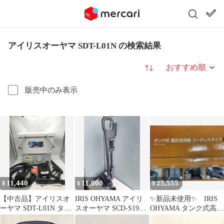
アイリスオーヤマ SDT-L01N の検索結果
並び替え
販売中のみ表示
11,440
11,000
25,555
¥
¥
¥
【中古品】アイリスオ
IRIS OHYAMA アイリ
✨新品未使用✨ IRIS
ーヤマ SDT-L01N タン
スオーヤマ SCD-S190P-
OHYAMA タンク式高圧
ク式高圧洗浄機 充電タ
W 2023年
洗浄機 SDT-L01N