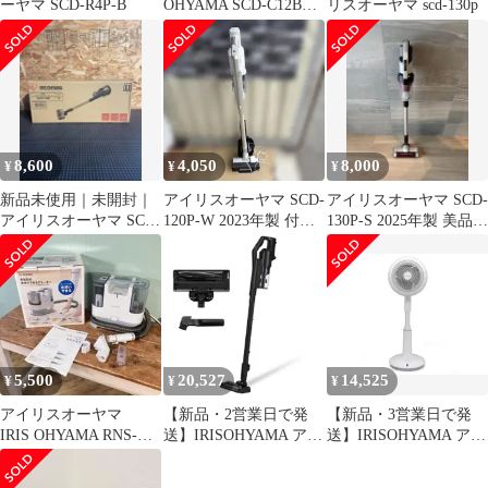
ーヤマ SCD-R4P-B
OHYAMA SCD-C12BP-
リスオーヤマ scd-130p
H 保証書有り
8,600
4,050
8,000
¥
¥
¥
新品未使用｜未開封｜
アイリスオーヤマ SCD-
アイリスオーヤマ SCD-
アイリスオーヤマ SCD-
120P-W 2023年製 付属
130P-S 2025年製 美品
130P
品多数
付属品多数
5,500
20,527
14,525
¥
¥
¥
アイリスオーヤマ
【新品・2営業日で発
【新品・3営業日で発
IRIS OHYAMA RNS-
送】IRISOHYAMA アイ
送】IRISOHYAMA アイ
P10-W
リスオーヤマ SCD-
リスオーヤマ STF-
183P-B
DC152T-W