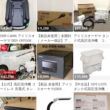
イプ [IT_909IC][岡岩]
[M05]
4,800
9,280
19,800
¥
¥
¥
SHP-C4006 アイリスオ
【新品未使用｜未開封
アイリスオーヤマ タン
ーヤマ IRIS OHYAMA
｜メーカー保証】アイ
ク式高圧洗浄機 コー
バッテリー充電器 SHP-
リスオーヤマ SCD-
ドレスタイプ SDT-
L3620専用 タンク式高
130P
L01N
圧洗浄機 コードレス
SDT-L01 SDT-L01N 高
圧洗浄機 バッテリー用
60-80420-272
41,790
8,999
35,000
¥
¥
¥
【公式】高圧洗浄機 コ
【新品 未使用】アイリ
【中古品】SDT-L01N
ードレス 充電式 タンク
スオーヤマ(IRIS
タンク式高圧洗浄機コ
式 アイリスオーヤマ 水
OHYAMA) KSOT-012-B
ードレスタイプ
圧 クリーナー 高圧 洗
車 油汚れ 黒ずみ 床掃
除掃除 水垢 外壁 大掃