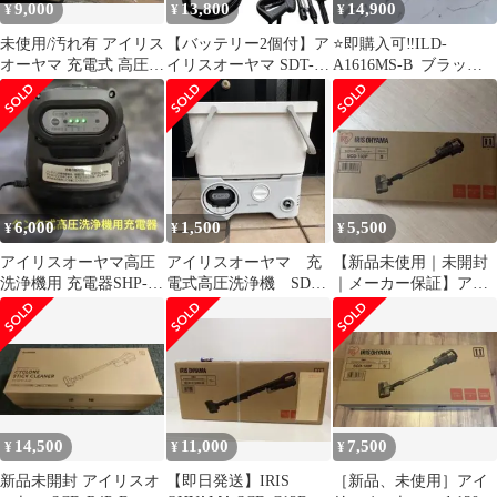
9,000
13,800
14,900
¥
¥
¥
未使用/汚れ有 アイリス
【バッテリー2個付】ア
⭐️即購入可‼️ILD-
オーヤマ 充電式 高圧洗
イリスオーヤマ SDT-
A1616MS-B ブラッ
浄機 タンク式 SDT-
L01N 高圧洗浄機 コー
ク アイリスオーヤマ
L01N
ドレス
箱無し
6,000
1,500
5,500
¥
¥
¥
アイリスオーヤマ高圧
アイリスオーヤマ 充
【新品未使用｜未開封
洗浄機用 充電器SHP-
電式高圧洗浄機 SDT-
｜メーカー保証】アイ
C4006&バッテリー
L01N 充電器・洗剤フ
リスオーヤマ SCD-
L3620
ォーム付き
130P
14,500
11,000
7,500
¥
¥
¥
新品未開封 アイリスオ
【即日発送】IRIS
［新品、未使用］アイ