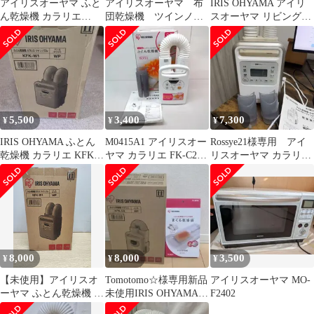
アイリスオーヤマ ふと
アイリスオーヤマ 布
IRIS OHYAMA アイリ
ん乾燥機 カラリエ
団乾燥機 ツインノズ
スオーヤマ リビング扇
KFK-C3 WP パールホワ
ル FK-W1-WP 2022年
風機 LFA-307-W新品
イト
購入品
5,500
3,400
7,300
¥
¥
¥
IRIS OHYAMA ふとん
M0415A1 アイリスオー
Rossye21様専用 アイ
乾燥機 カラリエ KFK-
ヤマ カラリエ FK-C2-
リスオーヤマ カラリエ
W1 本体
WP 2017年製
KFK-401-N
8,000
8,000
3,500
¥
¥
¥
【未使用】アイリスオ
Tomotomo☆様専用新品
アイリスオーヤマ MO-
ーヤマ ふとん乾燥機 カ
未使用IRIS OHYAMA
F2402
ラリエ ツインノズル パ
KFK-C3