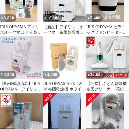
3,820
16,200
5,400
¥
¥
¥
IRIS OHYAMA アイリ
【新品】アイリス オ
IRIS OHYAMA セラミ
スオーヤマ ふとん乾燥
ーヤマ 布団乾燥機
ックファンヒーター
機 カラリエ FK-C2-WP
FK-WH2-W ハイパワー
KCH-LWSW121-W
ツインノズル
3,580
4,400
24,600
¥
¥
¥
【動作確認済み】IRIS
IRIS OHYAMA FK-JW-
【公式】ふとん乾燥機
OHYAMA・アイリスオ
W 布団乾燥機 ホワイト
布団クリーナー 花粉対
ーヤマ・FK-W1-WP・
2017年製造
策 クリーナーセット ツ
ふとん乾燥機・カラリ
インノズル 布団乾燥機
エ・衣類乾燥・ダニ対
布団クリーナー セット
策
FK-W2 IC-FAC2 アイリ
スオーヤマ