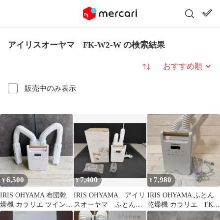
アイリスオーヤマ FK-W2-W の検索結果
並び替え
販売中のみ表示
6,500
7,400
7,980
¥
¥
¥
IRIS OHYAMA 布団乾
IRIS OHYAMA アイリ
IRIS OHYAMA ふとん
燥機 カラリエ ツインノ
スオーヤマ ふとん乾
乾燥機 カラリエ FK-
ズル FK-W2-W
燥機 カラリエ FK-
W2-W 布団乾燥機