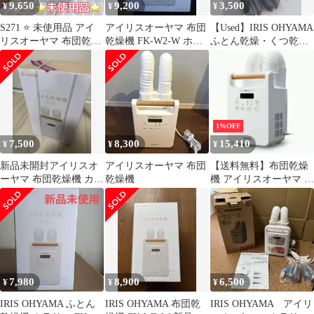
9,650
9,200
3,500
¥
¥
¥
S271 ⭐ 未使用品 アイ
アイリスオーヤマ 布団
【Used】IRIS OHYAMA
リスオーヤマ 布団乾燥
乾燥機 FK-W2-W ホワ
ふとん乾燥・くつ乾燥
機 靴2組対応 FK-W1-
イト
カラリエ ツインノズル
WP 22年製
1%OFF
7,500
8,300
15,410
¥
¥
¥
新品未開封アイリスオ
アイリスオーヤマ 布団
【送料無料】布団乾燥
ーヤマ 布団乾燥機 カラ
乾燥機
機 アイリスオーヤマ ダ
リエ ツインノズル FK-
ニ退治 ツインノズル カ
W2-W
ラリエ FK-W2-W ホワ
イト おしゃれ 木目調
ダニ ツイン 立体ノズル
メーカー直送 コー
ド:13215
7,980
8,900
6,500
¥
¥
¥
IRIS OHYAMA ふとん
IRIS OHYAMA 布団乾
IRIS OHYAMA アイリ