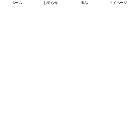
ホーム
お知らせ
出品
マイページ
会社概要（運営会社）
採用情報
プレスリリース
公式ブログ
プレスキット
メルカリUS
メルカリShops
m department（エムデパ）
ヘルプ
ヘルプセンター（ガイド・お問い合わせ）
メルカリShopsでショップを開設する
メルカリShops ショップ管理画面にログイン
メルカリShops出店者向けガイド
お問い合わせ一覧
フリーワードから商品をさがす
プライバシーと利用規約
メルカリ利用規約
メルカリShops利用規約
メルカリアンバサダー利用規約