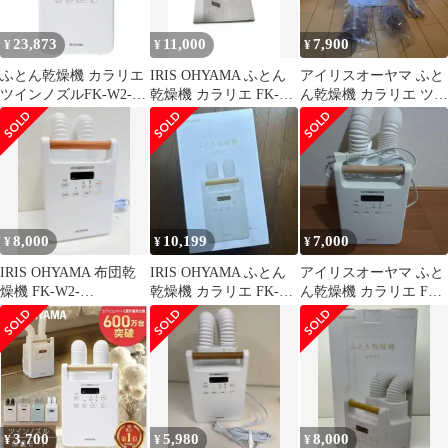
23,873
11,000
7,900
¥
¥
¥
ふとん乾燥機 カラリエ
IRIS OHYAMA ふとん
アイリスオーヤマ ふと
ツインノズルFK-W2-
乾燥機 カラリエ FK-
ん乾燥機 カラリエ ツイ
W【アイリスオーヤ
W2-W
ンノズル FK-W2-W
マ】
8,000
10,199
7,000
¥
¥
¥
IRIS OHYAMA 布団乾
IRIS OHYAMA ふとん
アイリスオーヤマ ふと
燥機 FK-W2-
乾燥機 カラリエ FK-
ん乾燥機 カラリエ FK-
W【FK102】
W2-W 本体
W2-W 2024年製 動作品
3,700
5,980
8,000
¥
¥
¥