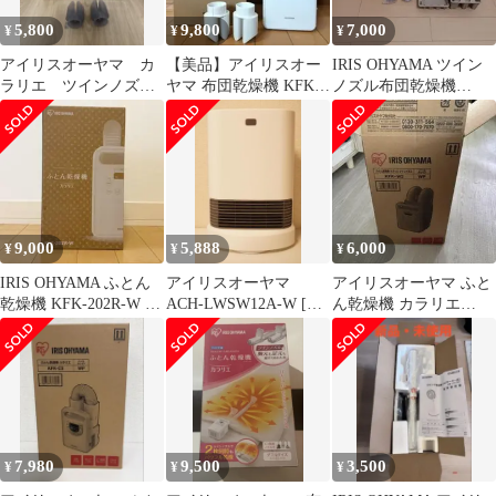
5,800
9,800
7,000
¥
¥
¥
アイリスオーヤマ カ
【美品】アイリスオー
IRIS OHYAMA ツイン
ラリエ ツインノズル
ヤマ 布団乾燥機 KFK-
ノズル布団乾燥機
KFK-W1-WP 2019年製
402-W ホワイト 2025
AZKFK-202-W
年製
9,000
5,888
6,000
¥
¥
¥
IRIS OHYAMA ふとん
アイリスオーヤマ
アイリスオーヤマ ふと
乾燥機 KFK-202R-W ア
ACH-LWSW12A-W [ホ
ん乾燥機 カラリエ
イリスオーヤマ
ワイト]
KFK-W2 本体
7,980
9,500
3,500
¥
¥
¥