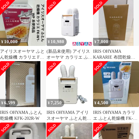
FK-WJN1-N ツインノズ
製
ル
10,000
10,980
7,000
¥
¥
¥
アイリスオーヤマ ふと
(新品未使用) アイリス
IRIS OHYAMA
ん乾燥機 カラリエ FK-
オーヤマ カラリエ ふと
KARARIE 布団乾燥機
W1-WP 未使用品
ん乾燥機 FK-W2-W ホ
FK-EC2-W
ワイト ツインノズル く
つ乾燥対応
4967576541688
6,599
7,250
4,500
¥
¥
¥
IRIS OHYAMA ふとん
IRIS OHYAMA アイリ
IRIS OHYAMA カラリ
乾燥機 KFK-202R-W
スオーヤマ ふとん乾燥
エ ふとん乾燥機 FK-
機 カラリエ ツインノズ
W1-WP 本体
ル くつ乾燥対応 FK-
W2-W