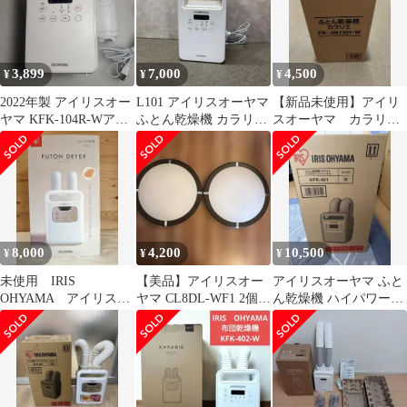
3,899
7,000
4,500
¥
¥
¥
2022年製 アイリスオー
L101 アイリスオーヤマ
【新品未使用】アイリ
ヤマ KFK-104R-Wアイ
ふとん乾燥機 カラリエ
スオーヤマ カラリエ
ボリー
2023年製 FK-W2-W
FK-JN1SH-W
8,000
4,200
10,500
¥
¥
¥
未使用 IRIS
【美品】アイリスオー
アイリスオーヤマ ふと
OHYAMA アイリスオ
ヤマ CL8DL-WF1 2個セ
ん乾燥機 ハイパワーツ
ーヤマ カラリエ
ット
インノズル FK-WH2-W
KFK-W1－WP