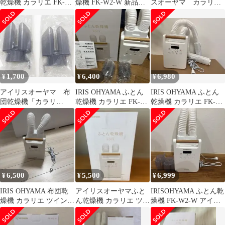
乾燥機 カラリエ FK-
燥機 FK-W2-W 新品未
スオーヤマ カラリエ
W2-W
使用 箱あり
ツインノズル KFK-
W1
1,700
6,400
6,980
¥
¥
¥
アイリスオーヤマ 布
IRIS OHYAMA ふとん
IRIS OHYAMA ふとん
団乾燥機「カラリ
乾燥機 カラリエ FK-
乾燥機 カラリエ FK-
エ」 靴乾燥用のアタ
W2-W 本体
W2-W 本体
ッチメント 2個
6,500
5,500
6,999
¥
¥
¥
IRIS OHYAMA 布団乾
アイリスオーヤマふと
IRISOHYAMA ふとん乾
燥機 カラリエ ツインノ
ん乾燥機 カラリエ ツイ
燥機 FK-W2-W アイリ
ズル FK-W2-W
ンノズル FK-W2-W
スオーヤマ