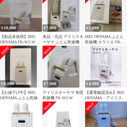
10,000
7,000
2,000
¥
¥
¥
【新品未使用】IRIS
美品・完品 アイリスオ
IRIS OHYAMA ふとん
OHYAMA FK-W2-W 布
ーヤマ ふとん乾燥機 カ
乾燥機 カラリエ FK-
団乾燥機 カラリエ
ラリエ ツインノズル
W2-W 両方未開封袋付
FK-W2
き
8,000
7,000
4,980
¥
¥
¥
【お値下げ中】IRIS
アイリスオーヤマ 布団
【通電確認済み】IRIS
OHYAMA ふとん乾燥機
乾燥機 FK-W2-W
OHYAMA・アイリスオ
カラリエ FK-W2-W
ーヤマ・FK-H1-W・カ
ラリエ・ふとん乾燥
機・くつ乾燥・ダニ対
策