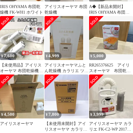
IRIS OHYAMA 布団乾
アイリスオーヤマ 布団
A◆【新品未開封】
燥機 FK-WH1 ホワイト
乾燥機
IRIS OHYAMA 布団乾
燥機 FK-W2-W ホワイ
ト
7,600
4,999
5,000
¥
¥
¥
【未使用品】アイリス
アイリスオーヤマふと
RR265376625 アイリ
オーヤマ 布団乾燥機
ん乾燥機 カラリエ ツイ
スオーヤマ 布団乾燥
FK-W1 ダニ対策 動作
ンノズル FK-W2-W
機 ＦＫ-Ｃ2-ＷＰ
確認済
4,500
7,800
3,999
¥
¥
¥
アイリスオーヤマ
【未使用未開封】アイ
アイリスオーヤマ カラ
リスオーヤマ カラリエ
リエ FK-C2-WP 2017年