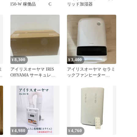
I50-W 稼働品 C
リッド加湿器
8,300
3,400
¥
¥
ミ
アイリスオーヤマ IRIS
アイリスオーヤマ セラミ
感
OHYAMA サーキュレー
ックファンヒーター
ター扇風機 ホワイト
PDH-1200TD1-W
KSF-AC151TEC-W でん
きち 家電量販店
4,980
4,760
¥
¥