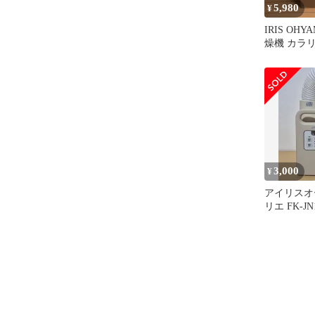
5,980
¥
IRIS OH
燥機 カラ
ー FK-H1
3,000
¥
アイリスオ
リエ FK-JN
年製