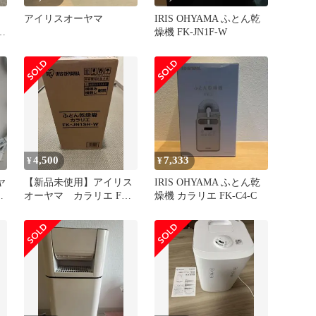
アイリスオーヤマ
IRIS OHYAMA ふとん乾
燥機 FK-JN1F-W
4,500
7,333
¥
¥
ヤ
【新品未使用】アイリス
IRIS OHYAMA ふとん乾
リ
オーヤマ カラリエ FK-
燥機 カラリエ FK-C4-C
JN1SH-W