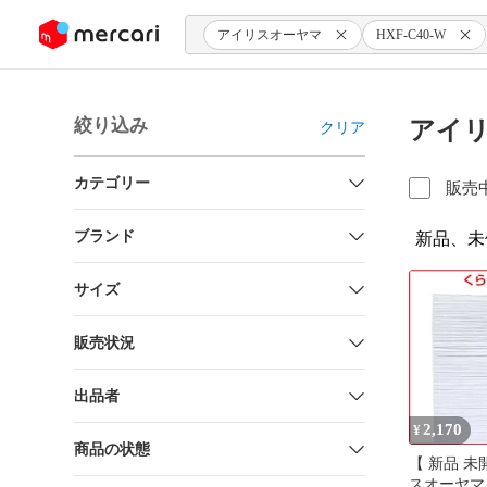
ンツにスキップ
アイリスオーヤマ
HXF-C40-W
絞り込み
アイリ
クリア
カテゴリー
販売
ブランド
新品、未
サイズ
販売状況
出品者
2,170
¥
商品の状態
【 新品 未
スオーヤマ