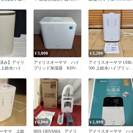
XF-A25HF
C40-W 対応 交換用 消臭
W2020年製
料無料
用 フィルター 17畳 RHF-
401TF ホワイト
3,000
3,200
¥
¥
済み】アイリ
アイリスオーヤマ ハイ
アイリスオーヤマ UHK
 上給水ハイブ
ブリッド加湿器 KHV-
500 上給水ハイブリッ
器 AHM-
500RA-W
置き型加湿器 ホワイト
4,000
2,999
¥
¥
ーヤマ 上給
IRIS OHYAMA アイリ
アイリスオーヤマ ハ