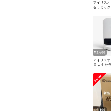
アイリスオ
セラミック
ー 人感セ
3,600
¥
アイリスオ
首ふり セ
ヒーター 
6,100
¥