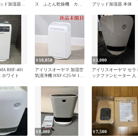
リッド加湿器
ス ふとん乾燥機 カラ
ブリッド加湿器 本体
W
リエ FK-JN1FH-W
10,850
3,000
¥
¥
MA RHF-401
アイリスオーヤマ 加湿空
アイリスオーヤマ セラ
体 ホワイト
気清浄機 HXF-C25-W 10
ックファンヒーター 人
畳 スチーム式 ホワイト
センサー付
8,480
7,500
¥
¥