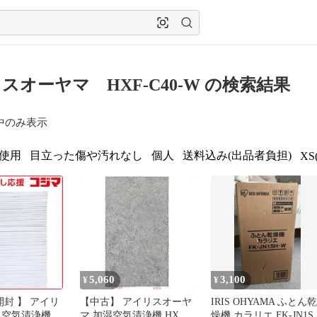
スオーヤマ HXF-C40-W の検索結果
中のみ表示
使用
目立った傷や汚れなし
個人
送料込み(出品者負担)
XS
5,060
3,100
¥
¥
開封 】 アイリ
【中古】 アイリスオーヤ
IRIS OHYAMA ふとん乾
 空気清浄機ア
マ 加湿空気清浄機 HXF-
燥機 カラリエ FK-JN1S