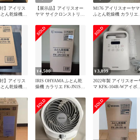
封】アイリス
【展示品】アイリスオー
M176 アイリスオーヤマ
ふとん乾燥機
ヤマ サイクロンストリー
ふとん乾燥機 カラリエ
-JN1FH-U
ム IC-FAC2-W
FK-C4-C アイボリー
4,500
3,899
¥
¥
封】アイリス
IRIS OHYAMA ふとん乾
2022年製 アイリスオー
ふとん乾燥機
燥機 カラリエ FK-JN1SH-
マ KFK-104R-Wアイボ
-JN1FH-W
W
ー