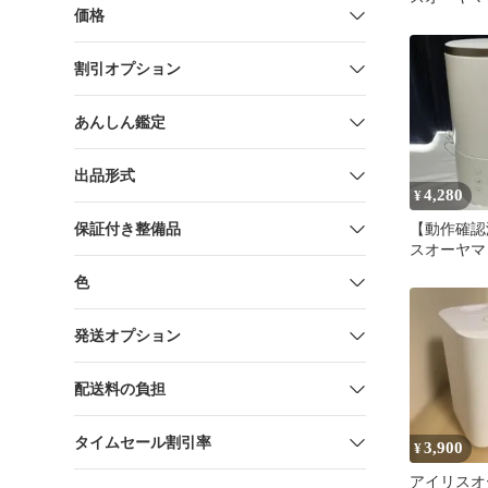
価格
クセサリー H
未使用 送
割引オプション
あんしん鑑定
出品形式
4,280
¥
保証付き整備品
【動作確認
スオーヤマ
リッド加湿
色
HU55A
発送オプション
配送料の負担
タイムセール割引率
3,900
¥
アイリスオ