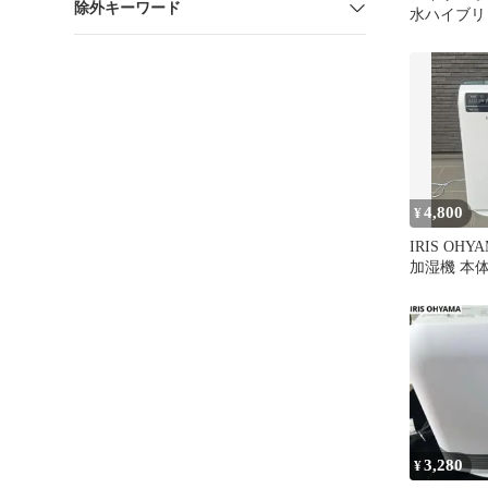
除外キーワード
水ハイブ
UHK-500-
4,800
¥
IRIS OHYA
加湿機 本
3,280
¥