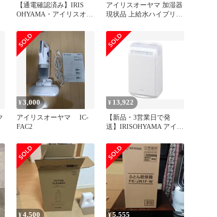
【通電確認済み】IRIS
アイリスオーヤマ 加湿器
OHYAMA・アイリスオー
現状品 上給水ハイブリッ
ヤマ・FK-H1-W・カラリ
ド加湿器 UHK-500
エ・ふとん乾燥機・くつ
乾燥・ダニ対策
3,000
13,922
¥
¥
ク
アイリスオーヤマ IC-
【新品・3営業日で発
FAC2
送】IRISOHYAMA アイリ
スオーヤマ HXF-C25-W
4,500
5,555
¥
¥