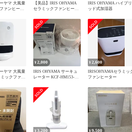
ーヤマ 大風量
【美品】IRIS OHYAMA
IRIS OHYAMA ハイブリ
ファンヒータ
セラミックファンヒータ
ッド式加湿器
ンサー付
ー ホワイト
2,000
2,600
¥
¥
ーヤマ 大風量
IRIS OHYAMA サーキュ
IRISOHYAMAセラミッ
ラミックファン
レーター KCF-HM153-W
ファンヒーター
人感センサー付
本体
3,200
9,500
¥
¥