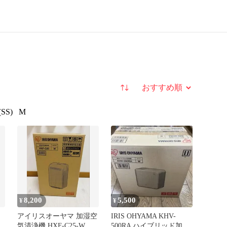
並び替え
(SS)
M
8,200
5,500
¥
¥
アイリスオーヤマ 加湿空
IRIS OHYAMA KHV-
H-
気清浄機 HXF-C25-W ホ
500RA ハイブリッド加湿