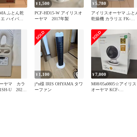
1,500
5,780
¥
¥
YAMA ふとん乾
PCF-HD15-W アイリスオ
アイリスオーヤマ ふと
リエ ハイパワ
ーヤマ 2017年製
乾燥機 カラリエ FK-
 ホワイト
JN1SH-W
1,100
7,000
¥
¥
ーヤマ カラ
j*n様 IRIS OHYAMA タワ
M08/05a0805☆アイリス
1SH-U 2020
ーファン
オーヤマ KCF-
SDC152TE3-W