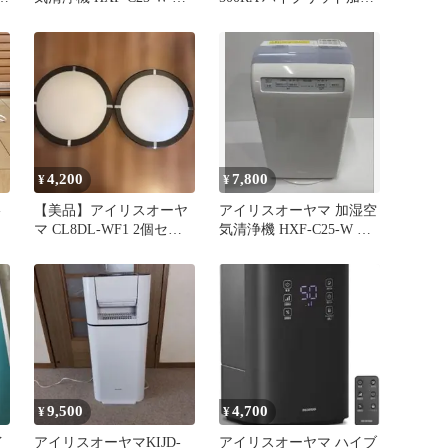
ワイト 10畳
器 ホワイト
4,200
7,800
¥
¥
-
【美品】アイリスオーヤ
アイリスオーヤマ 加湿空
ド
マ CL8DL-WF1 2個セッ
気清浄機 HXF-C25-W ホ
ト
ワイト 10畳
9,500
4,700
¥
¥
イ
アイリスオーヤマKIJD-
アイリスオーヤマ ハイブ