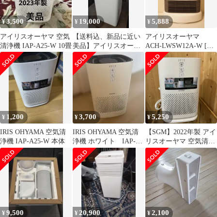
3,500
19,000
5,888
¥
¥
¥
アイリスオーヤマ 空気
【送料込、新品に近い
アイリスオーヤマ
清浄機 IAP-A25-W 10畳
美品】アイリスオーヤ
ACH-LWSW12A-W [ホ
マ IPP-2224S 2024年
ワイト]
製
1,200
3,700
5,250
¥
¥
¥
IRIS OHYAMA 空気清
IRIS OHYAMA 空気清
【SGM】2022年製 アイ
浄機 IAP-A25-W 本体
浄機 ホワイト IAP-
リスオーヤマ 空気清浄
A25ーW
機 IAP‐A25‐W
9,500
20,900
2,100
¥
¥
¥