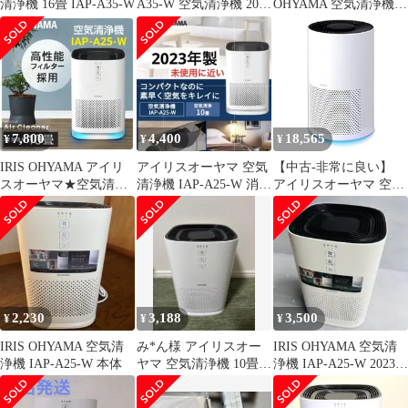
清浄機 16畳 IAP-A35-W
A35-W 空気清浄機 2020
OHYAMA 空気清浄機
年製 管理番号B182
IAP-A25-W 本体
7,800
4,400
18,565
¥
¥
¥
IRIS OHYAMA アイリ
アイリスオーヤマ 空気
【中古-非常に良い】
スオーヤマ★空気清浄
清浄機 IAP-A25-W 消臭
アイリスオーヤマ 空気
機 IAP-A25-W
除菌 花粉PM2.5
清浄機 ~16畳 (日本電気
工業会規格基準) 集塵
脱臭フィルター 小型 静
音 ホコリ 花粉 おやす
みモード IAP-A35-W
2,230
3,188
3,500
¥
¥
¥
IRIS OHYAMA 空気清
み*ん様 アイリスオー
IRIS OHYAMA 空気清
浄機 IAP-A25-W 本体
ヤマ 空気清浄機 10畳
浄機 IAP-A25-W 2023年
ナイトライト付 IAP-
製
A25-