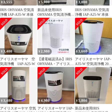
3,555
5,000
3,000
¥
¥
¥
IRIS OHYAMA 空気清
新品未使用IRIS
IRIS OHYAMA 空気清
浄機 IAP-A35-W 本体
OHYAMA 空気清浄機
浄機 IAP-A25-W 本体
IAP-A25-W 本体
3,400
2,980
3,600
¥
¥
¥
アイリスオーヤマ 空
【通電確認済み】IRIS
アイリスオーヤマ IAP-
気清浄機 IAP-A25-W
OHYAMA・アイリスオ
A35-W 空気清浄機 2021
ーヤマ・IAP-A35-W・
年製
空気清浄機・16畳・ウ
イルス対策・花粉対策
3,480
4,980
5,800
¥
¥
¥
アイリスオーヤマ 空気
アイリスオーヤマ IAP-
新品未使用IRIS