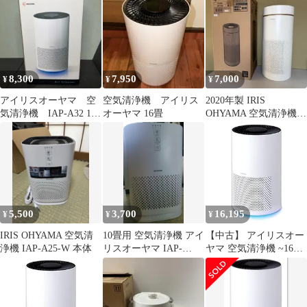
A35FL アイリスオーヤ
マ
8,300
7,950
7,000
¥
¥
¥
アイリスオーヤマ 空
空気清浄機 アイリス
2020年製 IRIS
気清浄機 IAP-A32 16
オーヤマ 16畳
OHYAMA 空気清浄機
畳 未使用品
IAP-A85 動作確認済み
5,500
3,700
16,195
¥
¥
¥
IRIS OHYAMA 空気清
10畳用 空気清浄機 アイ
【中古】 アイリスオー
浄機 IAP-A25-W 本体
リスオーヤマ IAP-
ヤマ 空気清浄機 ~16畳
A25(2024年製)
(日本電気工業会規格基
準) 集塵脱臭フィルタ
ー 小型 静音 ホコリ 花
粉 おやすみモード IAP-