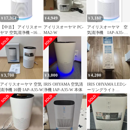
A35-W
17,314
4,949
3,180
¥
¥
¥
【中古】 アイリスオー
アイリスオーヤマ PC-
アイリスオーヤマ 空
ヤマ 空気清浄機 ~16畳
MA2-W
気清浄機 IAP-A35-W
(日本電気工業会規格基
ホワイト
準) 集塵脱臭フィルタ
ー 小型 静音 ホコリ 花
粉 おやすみモード IAP-
A35-W
3,700
3,000
4,200
¥
¥
¥
アイリスオーヤマ 空気
IRIS OHYAMA 空気清
IRIS OHYAMA LEDシ
清浄機 16畳 IAP-A35-W
浄機 IAP-A35-W 本体
ーリングライト
CEPB01L7-0