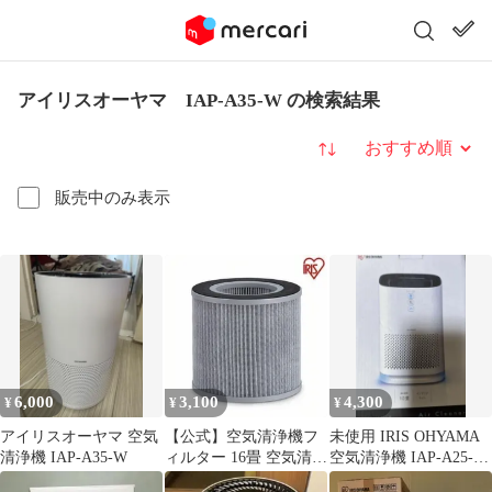
アイリスオーヤマ IAP-A35-W の検索結果
並び替え
販売中のみ表示
6,000
3,100
4,300
¥
¥
¥
アイリスオーヤマ 空気
【公式】空気清浄機フ
未使用 IRIS OHYAMA
清浄機 IAP-A35-W
ィルター 16畳 空気清浄
空気清浄機 IAP-A25-W
機 フィルター IAP-
本体