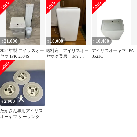
物のみ
2304S美品
21,000
16,000
10,400
¥
¥
¥
2024年製 アイリスオー
送料込 アイリスオー
アイリスオーヤマ IPA-
ヤマ IPK-2304S
ヤマ冷暖房 IPA-
3521G
3521GH(付属品につい
て記載アリ)
2,000
¥
たかさん専用アイリス
オーヤマ シーリングラ
イト まとめ売り本体3
点※リモコンなし