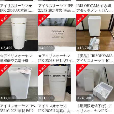
アイリスオーヤマ❤️
アイリスオーヤマ IPP-
IRIS OHYAMA すき間
IPK-2805Uの本体以外
2224S 2024年製 美品 ワ
アタッチメント IPA-
の付属品フルセットで
ンシーズン使用
SA25
す❤️
2,400
40,000
15,700
¥
¥
¥
☆アイリスオーヤマ
★アイリスオーヤマ
【美品】IRISOHYAMA
単機能空気清浄機
IPK-2306S-W [ホワイ
アイリスオーヤマ ICA-
IAP-A85 28畳 2020
ト]
0301G ホワイト
年製
17,000
21,000
24,500
¥
¥
¥
アイリスオーヤマ IPA-
アイリスオオヤマ
【期間限定値下げ】ア
3521G 2021年製 B612
IPK-2805U 写真にある
イリスオ－ヤマIPK-