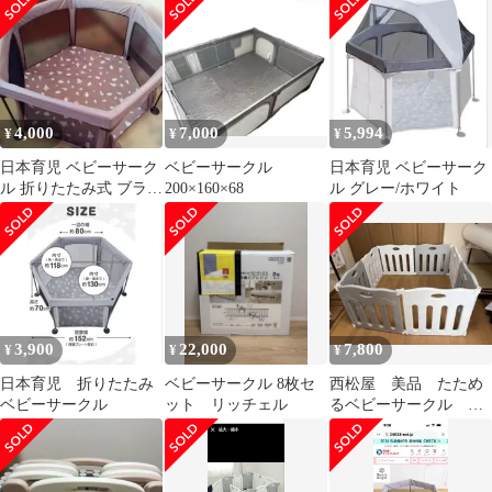
折り畳み式
4,000
7,000
5,994
¥
¥
¥
日本育児 ベビーサーク
ベビーサークル
日本育児 ベビーサーク
ル 折りたたみ式 ブラウ
200×160×68
ル グレー/ホワイト
ン
3,900
22,000
7,800
¥
¥
¥
日本育児 折りたたみ
ベビーサークル 8枚セ
西松屋 美品 たため
ベビーサークル
ット リッチェル
るベビーサークル ホ
ワイト＆グレー