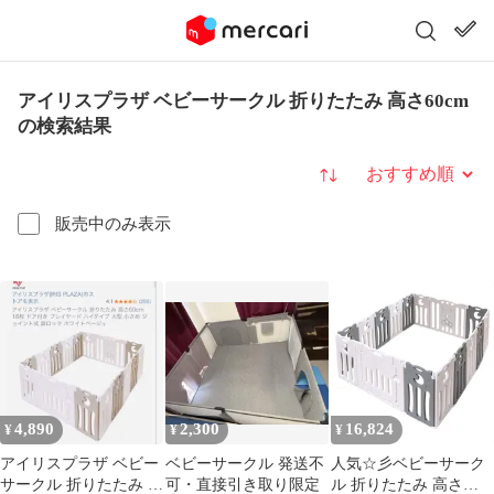
アイリスプラザ ベビーサークル 折りたたみ 高さ60cm
の検索結果
並び替え
販売中のみ表示
4,890
2,300
16,824
¥
¥
¥
アイリスプラザ ベビー
ベビーサークル 発送不
人気☆彡ベビーサーク
サークル 折りたたみ ハ
可・直接引き取り限定
ル 折りたたみ 高さ