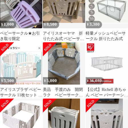
ガード かわいい ハイタ
イプ 折りたたみサーク
ル
1,000
8,500
3,300
¥
¥
¥
ベビーサークル★お引
アイリスオーヤマ 折
軽量メッシュベビーサ
き取り限定
りたたみ式 ベビーサー
ークル 折りたたみ式
クル ホワイト グレー
5,500
5,000
36,080
¥
¥
¥
アイリスプラザ ベビー
美品 手渡のみ 開閉
【公式】Richell 赤ちゃ
サークル 11枚セット 扉
ラク ベビーサーク
ん ベビー パーテーショ
付 ハイタイプ パウダー
ル 2点購入お値引有
ン 間仕切り ベビーサー
ブルー
サークル ベビー用品
クル パーテーションに
も使えるベビーサーク
ル 8枚セット ライトグ
レー 120512