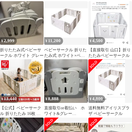
イタイプ
60cm ドア付き プレイ
ヤード ハイタイプ 大型
小さめ アイリスプラザ
ジョイント式 扉ロック
ホワイトグレー 16個 (x
1)
2,999
11,200
4,500
¥
¥
¥
折りたたみ式ベビーサ
ベビーサークル 折りた
【直接取引 山口】折り
ークル ホワイト グレー
たみ式 ホワイト×ベー
たたみベビーサークル
ジュ
13,440
8,888
4,800
¥
¥
¥
【公式】ベビーサーク
直接取引or着払い ホ
送料無料アイリスプラ
ル 折りたたみ 16枚 セ
ワイト&グレー
ザ ベビーサークル
ット 扉付き ベビー サ
WEIMALL ベビーサー
ークル 折り畳み おくだ
クル19枚セット
け 赤ちゃん セーフティ