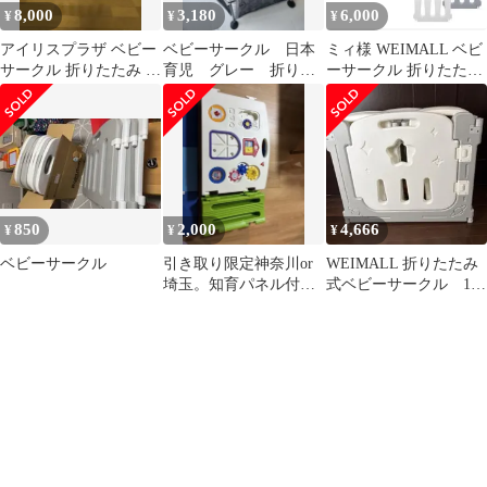
8,000
3,180
6,000
¥
¥
¥
アイリスプラザ ベビー
ベビーサークル 日本
ミィ様 WEIMALL ベビ
サークル 折りたたみ プ
育児 グレー 折り畳
ーサークル 折りたたみ
レイヤード
み
10枚セット
850
2,000
4,666
¥
¥
¥
ベビーサークル
引き取り限定神奈川or
WEIMALL 折りたたみ
埼玉。知育パネル付き
式ベビーサークル 10
ベビーサークル 折りた
枚 グレー&ホワイト
たみ
難あり