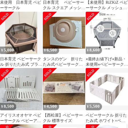
未使用 日本育児 ベビ
日本育児 ベビーサー
【未使用】RiZKiZ ベビ
ーサークル
クル スクエア メッシュ
ーサークル メッシュ
ベビー サークル
1.5畳 155×187×66
5,000
6,500
8,600
¥
¥
¥
日本育児 ベビーサーク
タンスのゲン 折りた
⭐︎最終お値下げ⭐︎新品・
ル 折りたたみ式 ブラウ
たみ式ベビーサークル
未使用⭐︎ベビーサークル
ン
ホワイト ベージュ
(日本育児)
8,500
4,500
5,500
¥
¥
¥
アイリスオオヤマ ベビ
【西松屋】ベビーサー
ベビーサークル 折りた
ーサークル ベビーアイ
クル 標準サイズ
たみ式 ホワイト×ベー
ランドDX 16枚セット
ジュ