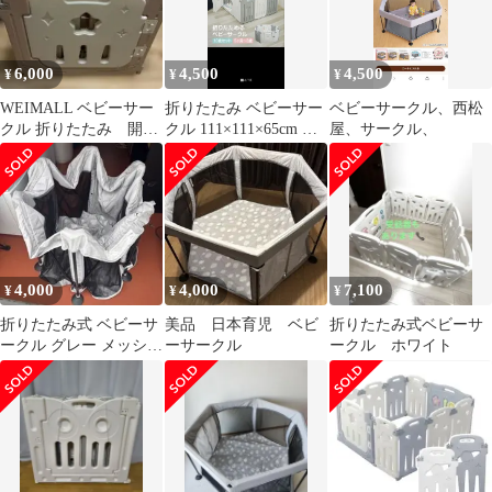
6,000
4,500
4,500
¥
¥
¥
WEIMALL ベビーサー
折りたたみ ベビーサー
ベビーサークル、西松
クル 折りたたみ 開く
クル 111×111×65cm 扉
屋、サークル、
だけ サークル グレ
付き アンジュスマイル
ー 白 ドア
4,000
4,000
7,100
¥
¥
¥
折りたたみ式 ベビーサ
美品 日本育児 ベビ
折りたたみ式ベビーサ
ークル グレー メッシ
ーサークル
ークル ホワイト
ュ 日本育児 中古
品 洗濯済み