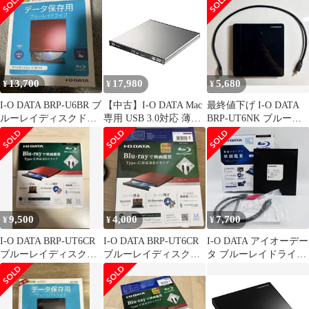
13,700
17,980
5,680
¥
¥
¥
I-O DATA BRP-U6BR ブ
【中古】I-O DATA Mac
最終値下げ I-O DATA
ルーレイディスクドラ
専用 USB 3.0対応 薄型
BRP-UT6NK ブルーレ
イブ 新品未開封
ポータブルブルーレイ
イドライブ
ドライブ BRP-UT6/M
9,500
4,000
7,700
¥
¥
¥
I-O DATA BRP-UT6CR
I-O DATA BRP-UT6CR
I-O DATA アイオーデー
ブルーレイディスクド
ブルーレイディスクド
タ ブルーレイドライブ
ライブ
ライブ 本体
DV BRP-UT6SK