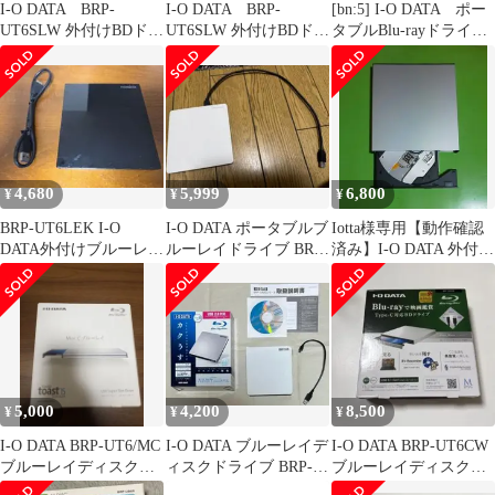
I-O DATA BRP-
I-O DATA BRP-
[bn:5] I-O DATA ポー
UT6SLW 外付けBDドラ
UT6SLW 外付けBDドラ
タブルBlu-rayドライ
イブ
イブ パールホワイト
ブ BRP-UC6S シル
バー 美品 元箱あり
4,680
5,999
6,800
¥
¥
¥
BRP-UT6LEK I-O
I-O DATA ポータブルブ
Iotta様専用【動作確認
DATA外付けブルーレイ
ルーレイドライブ BRP-
済み】I-O DATA 外付け
ドライブ
UT6NW
blu-rayドライブ
5,000
4,200
8,500
¥
¥
¥
I-O DATA BRP-UT6/MC
I-O DATA ブルーレイデ
I-O DATA BRP-UT6CW
ブルーレイディスクド
ィスクドライブ BRP-
ブルーレイディスクド
ライブ Mac用
UA6C
ライブ 本体