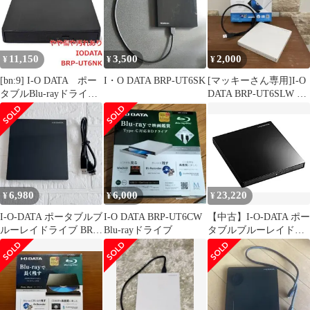
11,150
3,500
2,000
¥
¥
¥
[bn:9] I-O DATA ポー
I・O DATA BRP-UT6SK
[マッキーさん専用]I-O
タブルBlu-rayドライ
DATA BRP-UT6SLW ジ
ブ BRP-UT6NK 本体
ャンク品
のみ 本体いたみ
6,980
6,000
23,220
¥
¥
¥
I-O-DATA ポータブルブ
I-O DATA BRP-UT6CW
【中古】I-O-DATA ポー
ルーレイドライブ BRP-
Blu-rayドライブ
タブルブルーレイドラ
UT6CK
イブ BRP-UT6CK(ピア
ノブラック/USB Type-C
対応/)