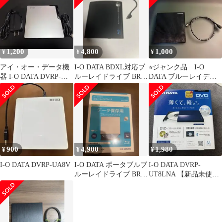
1,200
4,800
1,000
¥
¥
¥
アイ・オー・データ機
I-O DATA BDXL対応ブ
⭐︎ジャンク品 I-O
器 I-O DATA DVRP-
ルーレイドライブ BRP-
DATA ブルーレイディ
U8XLE
U6X
スクドライブ BRP-
UT6CK
900
4,900
1,980
¥
¥
¥
I-O DATA DVRP-UA8V
I-O DATA ポータブルブ
I-O DATA DVRP-
ルーレイドライブ BRP-
UT8LNA 【新品未使
UC6S
用】アイ・オー・デー
タ機品