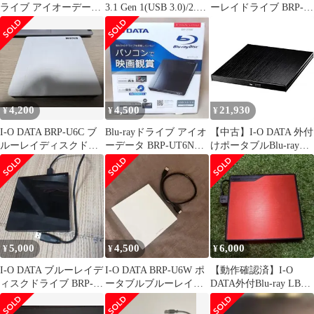
ライブ アイオーデータ
3.1 Gen 1(USB 3.0)/2.0
ーレイドライブ BRP-
IODATA BRP-UB6
対応 Mac用ポータブル
UC6VK
ブルーレイドライブ
BRP-UT6/MC2
4,200
4,500
21,930
¥
¥
¥
I-O DATA BRP-U6C ブ
Blu-rayドライブ アイオ
【中古】I-O DATA 外付
ルーレイディスクドラ
ーデータ BRP-UT6NK
けポータブルBlu-rayド
イブ
WinDVD付き
ライブ mac /USB3.0/2.0/
バスパワー対応 BRP-
UT6ALK
5,000
4,500
6,000
¥
¥
¥
I-O DATA ブルーレイデ
I-O DATA BRP-U6W ポ
【動作確認済】I-O
ィスクドライブ BRP-
ータブルブルーレイド
DATA外付Blu-ray LBD-
UT6LEK 本体
ライブ 本体
PMG6U3VRD