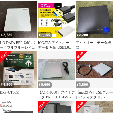
UT1.0BRB
ブ BRP-UT6ALK
ブ Toast15
2,780
1,155
2,200
¥
¥
¥
I-O DATA BRP-U6C ポ
IODATA アイ・オー・
アイ・オー・データ機
ータブルブルーレイデ
データ 対応 USB3.0
器
ィスクドライブ
MicroB USBケーブル
1.0m 【互換品】 通信
ケーブル デジタルカメ
ラ 外付けHDD ポータ
ブルドライブ カメラ
HDD
4,500
9,000
5,800
¥
¥
¥
BRP-UT6CK
【A1-1-0050】アイオデ
【mac対応】USBブルー
ータ BRPーUT61MC2
レイディスクドライ
内蔵BDドライブ 線あ
ブ：BRP-UT6/MC
り