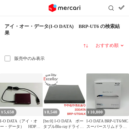
アイ・オー・データ(I-O DATA) BRP-UT6 の検索結
果
並び替え
販売中のみ表示
5,650
8,540
10,800
¥
¥
¥
I-O DATA（アイ・オ
[bn:0] I-O DATA ポー
I-O DATA BRP-UT6/MC
ー・データ） HDPC-
タブルBlu-rayドライ
スーパースリムドライ