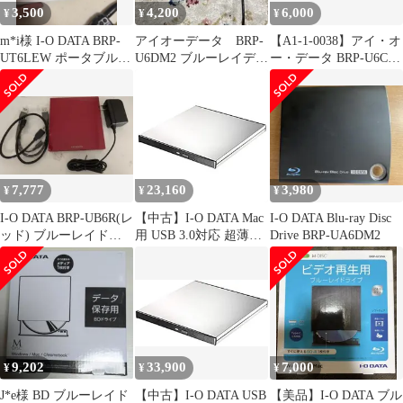
3,500
4,200
6,000
¥
¥
¥
m*i様 I-O DATA BRP-
アイオーデータ BRP-
【A1-1-0038】アイ・オ
UT6LEW ポータブルブ
U6DM2 ブルーレイディ
ー・データ BRP-U6CR
ルーレイドライブ
スクドライブ
内蔵BDドライブ
7,777
23,160
3,980
¥
¥
¥
I-O DATA BRP-UB6R(レ
【中古】I-O DATA Mac
I-O DATA Blu-ray Disc
ッド) ブルーレイドラ
用 USB 3.0対応 超薄型
Drive BRP-UA6DM2
イブ専用ソフトはDL
ポータブルブルーレイ
ドライブ BRP-UT6/MC
9,202
33,900
7,000
¥
¥
¥
J*e様 BD ブルーレイド
【中古】I-O DATA USB
【美品】I-O DATA ブル