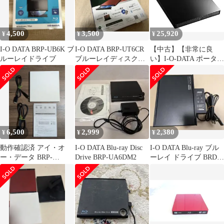
4,500
3,500
25,920
¥
¥
¥
I-O DATA BRP-UB6K ブ
I-O DATA BRP-UT6CR
【中古】【非常に良
ルーレイドライブ
ブルーレイディスクド
い】I-O-DATA ポータブ
ライブ
ルブルーレイドライブ
BRP-UT6CK(ピアノブ
ラック/USB Type-C対
応/)
6,500
2,999
2,380
¥
¥
¥
動作確認済 アイ・オ
I-O DATA Blu-ray Disc
I-O DATA Blu-ray ブル
ー・データ BRP-
Drive BRP-UA6DM2
ーレイ ドライブ BRD-
UT6CW ポータブルブ
UH8LE
ルーレイドライブ