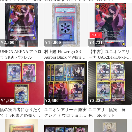
SR 2種セット
ードセット
5%OFF
2,300
18,000
4,731
¥
¥
¥
UNION ARENA アウロ
村上隆 Flower go SR
【中古】ユニオンアリ
ラ SR★ パラレル
Aurora Black ✕White英
ーナ UA52BT/KJN-1-
語版
004[SR★]：(キラ)アウ
ロラ
1,300
2,600
2,222
¥
¥
¥
陰の実力者になりたく
ユニオンアリーナ 陰実
ユニアリ 陰実 黄
て！ SR まとめ売り ク
クレア アウロラ sr r セ
色 SR セット
レアなど ユニオンアリ
ット
ーナ