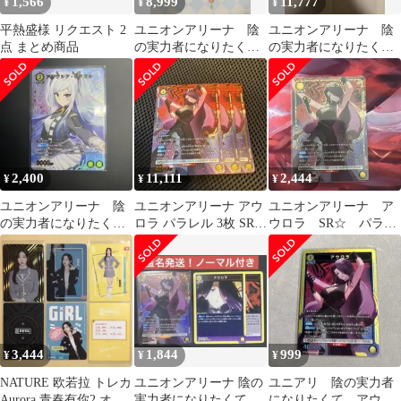
1,566
8,999
11,777
¥
¥
¥
平熱盛様 リクエスト 2
ユニオンアリーナ 陰
ユニオンアリーナ 陰
点 まとめ商品
の実力者になりたく
の実力者になりたく
て SR シャドウ ガン
て！ クレア・アウロ
マ アウロラ
ラデッキパーツ
2,400
11,111
2,444
¥
¥
¥
ユニオンアリーナ 陰
ユニオンアリーナ アウ
ユニオンアリーナ ア
の実力者になりたくて
ロラ パラレル 3枚 SR★
ウロラ SR☆ パラレ
アレクシアRパラレル
陰の実力者になりたく
ル 陰の実力者になり
&SRまとめ売り
て！
たくて！
3,444
1,844
999
¥
¥
¥
NATURE 欧若拉 トレカ
ユニオンアリーナ 陰の
ユニアリ 陰の実力者
Aurora 青春有你2 オー
実力者になりたくて ア
になりたくて アウロ