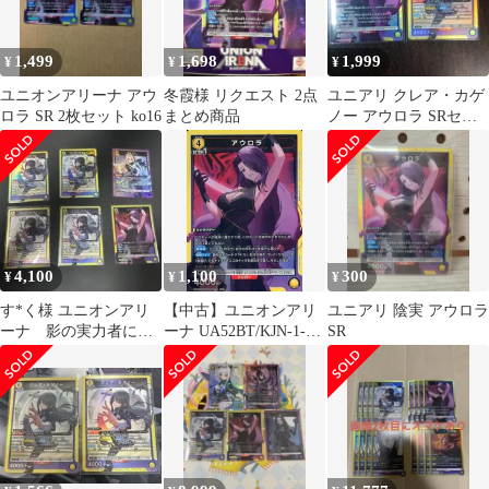
1,499
1,698
1,999
¥
¥
¥
ユニオンアリーナ アウ
冬霞様 リクエスト 2点
ユニアリ クレア・カゲ
ロラ SR 2枚セット ko16
まとめ商品
ノー アウロラ SRセッ
ト ユニオンアリーナ
4,100
1,100
300
¥
¥
¥
す*く様 ユニオンアリ
【中古】ユニオンアリ
ユニアリ 陰実 アウロラ
ーナ 影の実力者にな
ーナ UA52BT/KJN-1-
SR
りたくて SR まとめ売
004[SR]：(キラ)アウロ
り
ラ