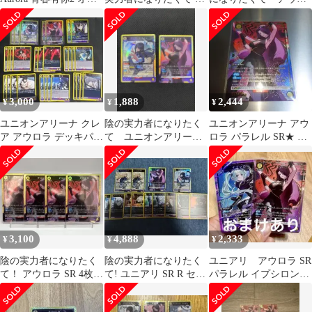
ロラ 3枚セット
ウロラ SR★ パラレル
ラ SR
セット
3,000
1,888
2,444
¥
¥
¥
ユニオンアリーナ クレ
陰の実力者になりたく
ユニオンアリーナ アウ
ア アウロラ デッキパー
て ユニオンアリー
ロラ パラレル SR★ 陰
ツ 陰の実力者になりた
ナ アウロラ クレ
の実力者になりたく
くて！
ア・カゲノー sr
て！
3,100
4,888
2,333
¥
¥
¥
陰の実力者になりたく
陰の実力者になりたく
ユニアリ アウロラ SR
て！ アウロラ SR 4枚
て! ユニアリ SR R セッ
パラレル イプシロン
ユニオンアリーナ ユニ
ト ローズ アウロラ ク
おまけ 陰の実力者
アリ
レア
計3枚