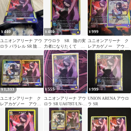
440
480
999
¥
¥
¥
ユニオンアリーナ アウ
アウロラ SR 陰の実
ユニオンアリーナ ク
ロラ パラレル SR 陰の
力者になりたくて ユ
レアカゲノー アウロ
実力者になりたくて！
ニアリ
ラ sr
1,333
555
999
¥
¥
¥
ユニオンアリーナ ク
ユニオンアリーナ アウ
UNION ARENA アウロ
レアカゲノー アウロ
ロラ SR UA07BT/LN-1-
ラ SR
ラ sr
004