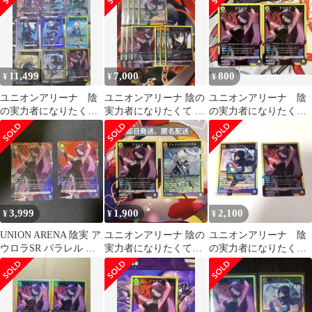
の実力者になりたくて
11,499
7,000
800
¥
¥
¥
ユニオンアリーナ 陰
ユニオンアリーナ 陰の
ユニオンアリーナ 陰
の実力者になりたく
実力者になりたくて ア
の実力者になりたく
て 陰実 sr9枚セット
ウロラクレアデッキパ
て アウロラ SR 2枚
ーツ
3,999
1,900
2,100
¥
¥
¥
UNION ARENA 陰実 ア
ユニオンアリーナ 陰の
ユニオンアリーナ 陰
ウロラSR パラレル 星1
実力者になりたくて！
の実力者になりたく
2枚セット
アウロラ アレクシア・
て！ クレア・カゲノー
ミドガル SR
アウロラ SR