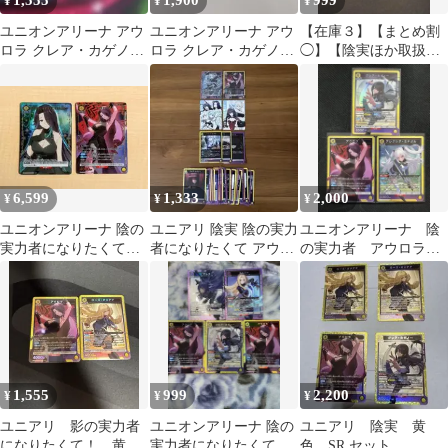
1,555
1,900
999
¥
¥
¥
ユニオンアリーナ アウ
ユニオンアリーナ アウ
【在庫３】【まとめ割
ロラ クレア・カゲノー
ロラ クレア・カゲノー
◯】【陰実ほか取扱
SR 2枚
ローズオリアナ SR 3
◯】アウロラ(KJN-1-
枚
004) SR
6,599
1,333
2,000
¥
¥
¥
ユニオンアリーナ 陰の
ユニアリ 陰実 陰の実力
ユニオンアリーナ 陰
実力者になりたくて！
者になりたくて アウロ
の実力者 アウロラ・
パラレルアウロラ U★
ラ イプシロン SR AP ま
アレクシア・クレア
SR★
とめ
SR
1,555
999
2,200
¥
¥
¥
ユニアリ 影の実力者
ユニオンアリーナ 陰の
ユニアリ 陰実 黄
になりたくて！ 黄
実力者になりたくて カ
色 SR セット