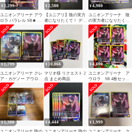
2,299
2,500
4,980
¥
¥
¥
ユニオンアリーナ アウ
【ユニアリ】陰の実力
ユニオンアリーナ 陰
ロラ パラレル SR★ 陰
者になりたくて！ デル
の実力者になりたく
の実力者になりたく
タ アウロラ イプシロン
て SRセット
て！
まとめ売り
1,799
10,066
4,800
¥
¥
¥
ユニオンアリーナ クレ
マリオ様 リクエスト 2
ユニオンアリーナ ア
ア・カゲノー アウロラ
点 まとめ商品
ウロラ SR 4枚セット
SR 2枚セット
陰の実力者になりたく
て！
1,300
4,444
1,999
¥
¥
¥
ユニオンアリーナ 陰の
ユニオンアリーナ 陰の
ユニオンアリーナ ク