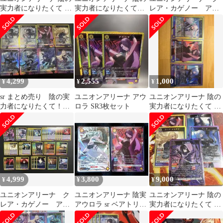
実力者になりたくて カ
実力者になりたくて！
レア・カゲノー アウ
ード 5枚セット sr
アウロラ SR 4枚セット
ロラ SRセット
4,299
2,555
1,000
¥
¥
¥
sr まとめ売り 陰の実
ユニオンアリーナ アウ
ユニオンアリーナ 陰の
力者になりたくて！ユ
ロラ SR3枚セット
実力者になりたくて ア
ニオンアリーナ
レクシア・ミドガル ア
ウロラ ベータ
4,999
3,800
9,000
¥
¥
¥
ユニオンアリーナ ク
ユニオンアリーナ 陰実
ユニオンアリーナ 陰の
レア・カゲノー アウ
アウロラ sr ベアトリク
実力者になりたくて SR
ロラ デッキパーツ陰
ス r パラレル
セット シャドウ