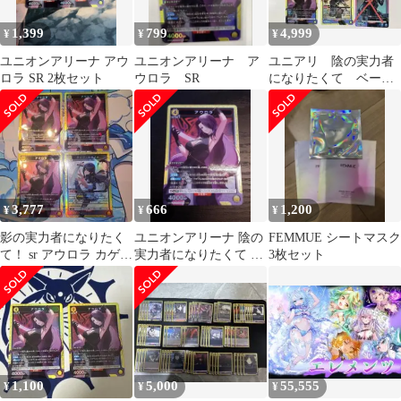
1,399
799
4,999
¥
¥
¥
ユニオンアリーナ アウ
ユニオンアリーナ ア
ユニアリ 陰の実力者
ロラ SR 2枚セット
ウロラ SR
になりたくて ベー
タ クレア アウロ
ラ ローズ SR
3,777
666
1,200
¥
¥
¥
影の実力者になりたく
ユニオンアリーナ 陰の
FEMMUE シートマスク
て！ sr アウロラ カゲノ
実力者になりたくて ア
3枚セット
ー
ウロラ SR
1,100
5,000
55,555
¥
¥
¥