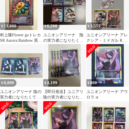
13,000
6,200
3,555
¥
¥
¥
村上隆Flower goトレカ
ユニオンアリーナ 陰
ユニオンアリーナ アレ
SR Aurora:Rainbow 英語
の実力者になりたく
クシア・ミドガル R パ
版
て！ デルタ Uパラ
ラレル 陰の実力者にな
レル 他SR
りたくて！
8,800
4,199
800
¥
¥
¥
ユニオンアリーナ 陰の
【即日発送】ユニアリ
ユニオンアリーナ アウ
実力者になりたくて ア
陰の実力者になりたく
ロラ sr
ウロラ 3枚セット
て アウロラ SR