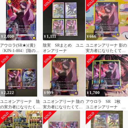
2,000
1,111
666
¥
¥
¥
アウロラ(SR★){黄}
陰実 SRまとめ ユニ
ユニオンアリーナ 影の
〈KJN-1-004〉[陰の実
オンアリーナ
実力者になりたくて
力者になりたくて！
アウロラ SR
【UA52BT】]ユニアリ
2,222
999
1,700
¥
¥
¥
ユニオンアリーナ 陰
ユニオンアリーナ 陰の
アウロラ SR 2枚
の実力者になりたく
実力者になりたくて！
ユニオンアリーナ 影
て！ ・アウロラSR ・
アウロラ SR
の実力者になりたく
イプシロンSR
て！