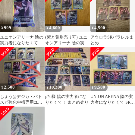
999
4,600
4,500
¥
¥
¥
ユニオンアリーナ 陰の
(紫と黄別売り可) ユニ
アウロラSRパラレルま
実力者になりたくて！
オンアリーナ 陰の実力
とめ
アウロラ SR
者になりたくて！ SR 5
枚セット
2,500
10,300
9,500
¥
¥
¥
しょう@デジカ・バト
p*o様 陰の実力者にな
UNION ARENA 陰の実
スピ強化中様専用ユニ
りたくて！ まとめ売り
力者になりたくて SRセ
オンアリーナ 陰の実
ット
力者になりたくて