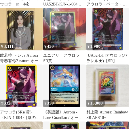
ウロラ sr 4枚
UA52BT/KJN-1-004 ユ
アウロラ・ベータ・イ
ニオンアリーナ 陰の実
プシロン・アレクシア
力者になりたくて！
4枚セット
3,111
450
1,980
¥
¥
¥
欧若拉 トレカ Aurora
ユニアリ アウロラ
[UA52-BT]アウロラ(パ
青春有你2 nature オーロ
SR黄
ラレル★)【SR】
ラ SSR黒
UA52BT/KJN-1-004
ITQGV76B3KQ2
332
350
15,000
¥
¥
¥
アウロラ(SR){黄}
《英語版》Aurora -
村上隆 Aurora: Rainbow
〈KJN-1-004〉[陰の実
Lore Guardian / オーロ
SR ARS10+
力者になりたくて！
ラ - ロアの守護者
【UA52BT】]ユニアリ
【SR】