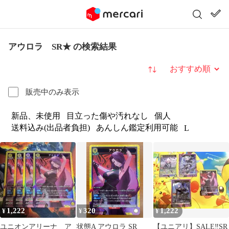
アウロラ SR★ の検索結果
並び替え
販売中のみ表示
新品、未使用
目立った傷や汚れなし
個人
送料込み(出品者負担)
あんしん鑑定利用可能
L
1,222
320
1,222
¥
¥
¥
ユニオンアリーナ ア
状態A アウロラ SR
【ユニアリ】SALE‼️SR