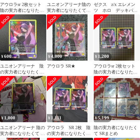
アウロラsr 2枚セット
ユニオンアリーナ陰の
ゼクス z/x エレメン
陰の実力者になりたく
実力者になりたくて！
ツ ホロ デッキパー
て！ユニオンアリーナ
クレア•カゲノー アウ
ツまとめセット
ロラ
600
4,000
1,200
¥
¥
¥
ユニオンアリーナ 陰
アウロラ SR★
アウロラsr 2枚セット
の実力者になりたくて
陰の実力者になりたく
アウロラ SR1枚
て！ユニオンアリーナ
1,000
1,111
5,199
¥
¥
¥
ユニオンアリーナ 陰の
アウロラ SR 2枚 陰
陰の実力者になりたく
実力者になりたくて ア
の実力者になりたく
て SRまとめ
ウロラ SR
て！