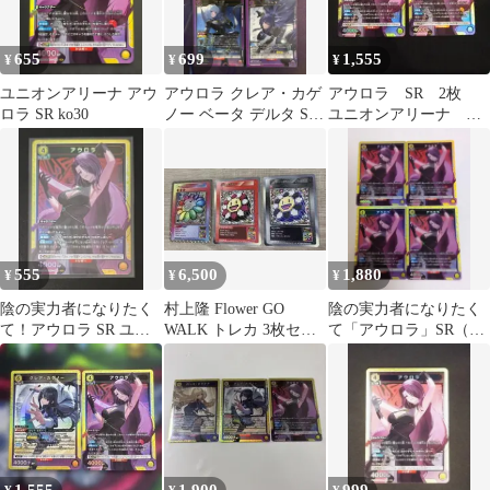
655
699
1,555
¥
¥
¥
ユニオンアリーナ アウ
アウロラ クレア・カゲ
アウロラ SR 2枚
ロラ SR ko30
ノー ベータ デルタ SR
ユニオンアリーナ 影
陰の実力者になりたく
の実力者になりたく
て
て！
555
6,500
1,880
¥
¥
¥
陰の実力者になりたく
村上隆 Flower GO
陰の実力者になりたく
て！アウロラ SR ユニ
WALK トレカ 3枚セッ
て「アウロラ」SR（ス
オンアリーナ
ト
ーパーレア）４枚セッ
ト