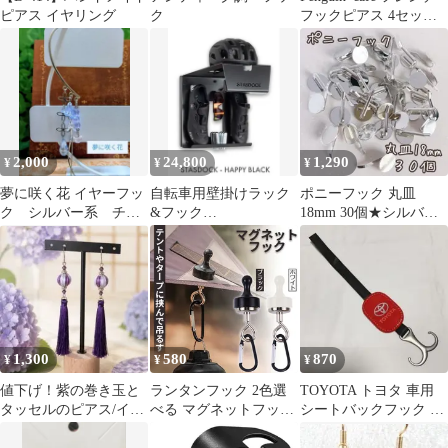
ピアス イヤリング
ク
フックピアス 4セッ
ト summer pink
2,000
24,800
1,290
¥
¥
¥
夢に咲く花 イヤーフッ
自転車用壁掛けラック
ポニーフック 丸皿
ク シルバー系 チェ
&フック
18mm 30個★シルバー
コビーズ
STASDOCK【未使用
★ポニーカフス ハンド
品】
メイドパーツ
1,300
580
870
¥
¥
¥
値下げ！紫の巻き玉と
ランタンフック 2色選
TOYOTA トヨタ 車用
タッセルのピアス/イヤ
べる マグネットフック
シートバックフック 荷
リング 金具変更可 ハ
磁石 カラビナ テント
物掛け
ンドメイド 浴衣
タープ キャンプ アウト