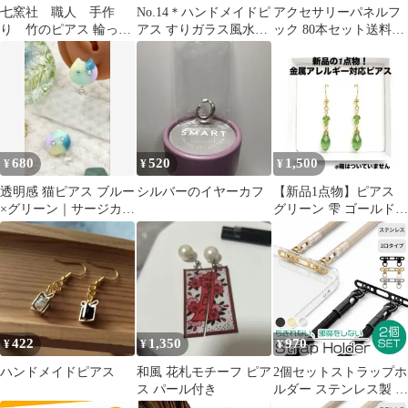
七窯社 職人 手作
No.14＊ハンドメイドピ
アクセサリーパネルフ
り 竹のピアス 輪っか
アス すりガラス風水色
ック 80本セット送料込
ピアス 山吹 竹職人
フックピアス
み
680
520
1,500
¥
¥
¥
透明感 猫ピアス ブルー
シルバーのイヤーカフ
【新品1点物】ピアス
×グリーン｜サージカル
グリーン 雫 ゴールド
ステンレス316L｜一点
ハンドメイド
物
422
1,350
970
¥
¥
¥
ハンドメイドピアス
和風 花札モチーフ ピア
2個セットストラップホ
ス パール付き
ルダー ステンレス製 ス
マホ 2点吊り ダブルリ