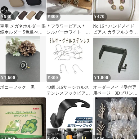
980
800
470
¥
¥
¥
車用 メガネホルダー 眼
＊フラワーピアス＊
No.16＊ハンドメイド
鏡ホルダー 5色選べる
シルバーホワイト ハ
ピアス カラフルクラッ
眼鏡 メガネ サングラス
ンドメイド
クビーズ 揺れるフッ
サングラスホルダー ク
クピアス
リップ フック メガネク
リップ 眼鏡クリップ サ
ングラスクリップ 車 サ
ンバイザー 収納 止め
引っかけ 引っ掛け カー
1,600
300
1,000
¥
¥
¥
ド カードホルダー 車内
ポニーフック 黒
40個 316サージカルス
オーダーメイド受付専
テンレスフックピアス
用ページ 3Dプリント
シルバー
品 フック （説明文
必読！）
1,000
450
580