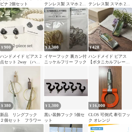
ビナ 2個セット
テンレス製 スマホ 2点
テンレス製 スマホ 2点
吊り ダブルリング 金具
吊り ダブルリング 金具
ストラップホール 携帯
ストラップホール 携帯
ストラップ iPhone 挟む
ストラップ iPhone 挟む
ホルダー 落下防止 リン
ホルダー 落下防止 リン
グストラップ ショルダ
グストラップ ショルダ
ー 肩掛け 紐 フック 回
ー 肩掛け 紐 フック 回
転 ハンド ブラック ゴ
転 ハンド ブラック ゴ
900
3,300
428
¥
¥
¥
ールド シルバー 黒 シ
ールド シルバー 黒 シ
ート
ート
ハンドメイド ピアス 2
イヤーフック 裏カン付
ハンドメイド ピアス
点セット 2way （ハン
ニッケルフリー フック
【ボタニカルフレー
ドメイド♪）
ム】
380
1,300
16,000
¥
¥
¥
新品 リングフック
黒い装飾フック 5個セ
CLOS 可倒式 牽引フッ
２個セット フラワー
ット
ク オレンジ