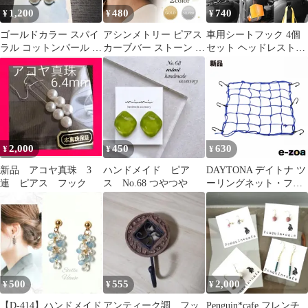
1,200
480
740
¥
¥
¥
ゴールドカラー スパイ
アシンメトリー ピアス
車用シートフック 4個
ラル コットンパール シ
カーブバー ストーン チ
セット ヘッドレストフ
リコンキャッチ付きフ
ェーン 揺れる 小ぶり
ック 車内収納 取り外し
ックピアス
シンプル 上品 華奢 レ
不要 荷物掛け 耐荷重
ディース ゴールド シル
10kg 車内収納フック 車
バー 選べる2color
用フック 荷崩れ防止 取
り外し不要 簡単取付
2,000
450
630
¥
¥
¥
新品 アコヤ真珠 3
ハンドメイド ピア
DAYTONA デイトナ ツ
連 ピアス フック
ス No.68 つやつや
ーリングネット・フッ
ク・コード レジネット
40X40 ブルー D77790
(2415033)
500
555
2,000
¥
¥
¥
【D-414】ハンドメイド
アンティーク調 フッ
Penguin*cafe フレンチ