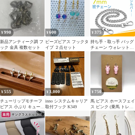
990
600
375
¥
¥
¥
新品アンティーク調 フ
ビーズピアス フックタ
持ち手・取っ手 バッグ
ック 金具 複数セット
イプ ２点セット
チェーン ウォレットチ
ェーン アクセサリ用チ
ェーン 回転式フック付
き 斜めがけバッグ用 約
40cm （シルバー）
555
3,000
750
¥
¥
¥
チューリップモチーフ
inno システムキャリア
馬 ピアス ホースフェイ
ピアス 小ぶり キュービ
取付フック K349
ス ピンク (乗馬 トレッ
ックジルコニア
キング 馬術)
ESN012