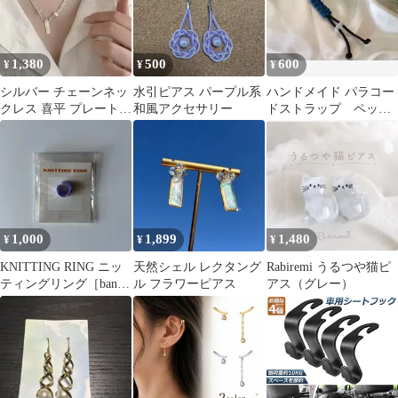
1,380
500
600
¥
¥
¥
シルバー チェーンネッ
水引ピアス パープル系
ハンドメイド パラコー
クレス 喜平 プレート
和風アクセサリー
ドストラップ ペット
タグ フック
ボトルホルダー
1,000
1,899
1,480
¥
¥
¥
KNITTING RING ニッ
天然シェル レクタング
Rabiremi うるつや猫ピ
ティングリング［banul
ル フラワーピアス
アス（グレー）
story ］