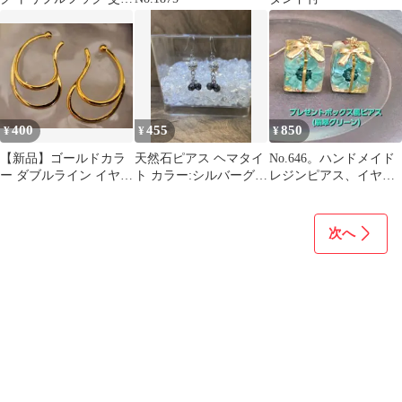
用 ルアーエギ用釣り針
フック3本針
400
455
850
¥
¥
¥
【新品】ゴールドカラ
天然石ピアス ヘマタイ
No.646。ハンドメイド
ー ダブルライン イヤー
ト カラー:シルバーグレ
レジンピアス、イヤリ
カフ
ー
ング、プレゼントボッ
クス風ピアス
次へ