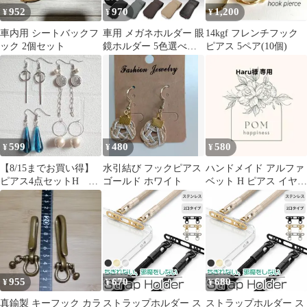
952
970
1,200
¥
¥
¥
車内用 シートバックフ
車用 メガネホルダー 眼
14kgf フレンチフック
ック 2個セット
鏡ホルダー 5色選べる
ピアス 5ペア(10個)
眼鏡 メガネ サングラス
サングラスホルダー ク
リップ フック メガネク
リップ 眼鏡クリップ サ
ングラスクリップ 車 サ
ンバイザー 収納 止め
引っかけ 引っ掛け カー
599
480
580
¥
¥
¥
ド カードホルダー 車内
【8/15までお買い得】
水引結び フックピアス
ハンドメイド アルファ
ピアス4点セットH シ
ゴールド ホワイト
ベット H ピアス イヤリ
ルバーカラー
ングS-327
955
670
680
¥
¥
¥
真鍮製 キーフック カラ
ストラップホルダー ス
ストラップホルダー ス