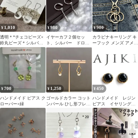
1,010
980
900
¥
¥
¥
透明＊*チェコビーズ×
イヤーカフ２個セッ
カラビナキーリング キ
鈴丸ビーズ＊シルバー
ト、シルバー ドロッ
ーフック メンズ アメカ
ピアス＊ハンドメイド
プ型
ジ ストリート 古着
MK1
700
1,250
450
¥
¥
¥
ハンドメイド ピアス ク
ゴールドカラー コット
ハンドメイド レジン
ローバー×緑
ンパール ひし形フレー
ピアス イヤリング
ム ピアス ハンドメイド
01