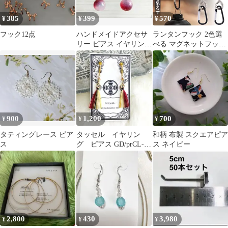
385
399
570
¥
¥
¥
フック12点
ハンドメイドアクセサ
ランタンフック 2色選
リー ピアス イヤリング
べる マグネットフック
ビーズピアス シルバー
磁石 カラビナ テント
アクセサリー
タープ キャンプ アウト
ドア 吊り下げ ハンガー
小物 冷蔵庫 グッズ ア
ウトドア用品 キャンプ
グッズ ランタンハンガ
ー ブラック ホワイト
900
1,200
700
¥
¥
¥
黒 白
タティングレース ピア
タッセル イヤリン
和柄 布製 スクエアピア
ス
グ ピアス GD/prCL-
ス ネイビー
RDmsbkCRor-bk1
2,800
430
3,980
¥
¥
¥