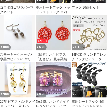
¥
¥
¥
コラボロゴ型ラバーマ
車用シートフック ヘッ
フック 20個セット
グネット
ドレストフック 車内収
納 取り外し不要 荷物掛
け 耐荷重10kg 車内収納
フック 車用フック 荷崩
れ防止 取り外し不要 簡
単取付
10%OFF
800
630
1,155
¥
¥
¥
スモーキークォーツと
【陽喜】水引ピアス
14KGK ラウンドフレン
水晶のピアス/イヤリン
「あさひ」 曼荼羅結び
チフックピアス タイ
グ/樹脂フック/サージカ
（オレンジ） ハンドメ
プＢ 5ペア 10個
ルステンレス
イド
900
850
730
¥
¥
¥
227# ピアス ハンドメイ
No.645。ハンドメイド
車用シートフック 4個
ド フラワー 花 レジン
レジンピアス、イヤリ
セット ヘッドレストフ