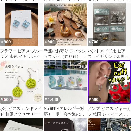
夏ピアス
ング、プレゼントボッ
ック 車内収納 取り外し
クス風ピアス
不要 荷物掛け 耐荷重
10kg 車内収納フック 車
用フック 荷崩れ防止 取
り外し不要 簡単取付
900
980
700
¥
¥
¥
フラワー ピアス ブルー
幸運のお守り フィッシ
ハンドメイド用 ピア
ラメ 水色 イヤリング変
ュフック（釣り針）ネ
ス・イヤリング金具セ
更 小ぶり アクセサリー
ックレス モアナ ハワイ
ット｜サージカルステ
大人
ブラウン
ンレス有り
600
1,480
580
¥
¥
¥
水引ピアス ハンドメイ
No.688✴︎アレルギー対
メンズ ピアス イヤーカ
ド 和風アクセサリー
応✴︎一期一会〜海のか
フ 韓国 レディース シ
けら〜ピアス・イヤリ
ルバー ユニセックス シ
ング
ンプル