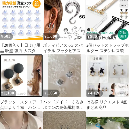
ング 金具 ストラップホ
ール 携帯ストラップ
iPhone 挟む ホルダー
落下防止 リングストラ
ップ ショルダー 肩掛け
紐 フック ハンド ブラ
503
1,600
980
¥
¥
¥
ック ゴールド シルバー
黒 シート
【20個入り】日よけ用
ボディピアス 6G スパ
2個セットストラップホ
品 吸盤 強力 大穴タイ
イラル フックピアス ス
ルダー ステンレス製 ス
プ 車用サンシェード固
テンレスピアス 拡張
マホ 2点吊り ダブルリ
定 交換用 真空フック
ング 金具 ストラップホ
リング付き 約
ール 携帯ストラップ
45mm（透明ブルー）
iPhone 挟む ホルダー
落下防止 リングストラ
ップ ショルダー 肩掛け
紐 フック ハンド ブラ
1,100
1,050
4,120
¥
¥
¥
ック ゴールド シルバー
黒 シート
ブラック スクエア 2
ハンドメイド くるみ
はる様 リクエスト 4点
点目より半額 ハンド
ボタンの曼荼羅柄風刺
まとめ商品
メイドピアス イヤリ
繍ピアス/イヤリング
ング
グリーン