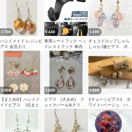
ドア 吊り下げ ハンガー
小物 冷蔵庫 グッズ ア
ウトドア用品 キャンプ
グッズ ランタンハンガ
ー ブラック ホワイト
700
440
499
¥
¥
¥
黒 白
ハンドメイド レジンピ
車用シートフック ヘッ
チェコドロップしゃら
アス 金箔入り
ドレストフック 車内収
しゃら3連ピアス ボル
納 取り外し不要 荷物掛
ドー×ローズ×ブルーラ
け 耐荷重10kg 車内収納
スター
フック 車用フック 荷崩
れ防止 取り外し不要 簡
単取付
900
680
800
¥
¥
¥
【まとめR】ハンドメ
ピアス (大きめ) フ
∮チェーンピアス∮ ホ
イドピアス 3点まとめ
ェイクパール&クリア
ワイト×ベージュ ハン
売り 花 ピンク 白
ピンク雫リング
ドメイド