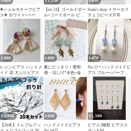
800
1,350
680
¥
¥
¥
✥シェルモチーフピア
【no.24】ゴールドボー
Suda's shop イヤーカフ
ス✥ ホワイト×ベージ
ル×コードボール ピア
チェコビーズ片耳
ュ ハンドメイド
ス/イヤリング
800
600
470
¥
¥
¥
レジンピアス ハンドメ
夏にピッタリ！透明
No.13＊ハンドメイドピ
イド 花 大ぶりピアス
感・涼しげ*水色×金フ
アス ブルー×パープル
ラワーピアス
オーロラ揺れる フック
ピアス
1,930
690
1,500
¥
¥
¥
【20本】トレブルフッ
ハンドメイドピアス
ピアス2種類 ピアスス
ク トリプルフック 交換
No.1875
タンド付