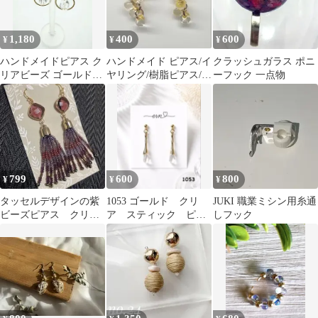
1,180
400
600
¥
¥
¥
ハンドメイドピアス ク
ハンドメイド ピアス/イ
クラッシュガラス ポニ
リアビーズ ゴールドフ
ヤリング/樹脂ピアス/ノ
ーフック 一点物
ープ
ンホールピアス⑨
799
600
800
¥
¥
¥
タッセルデザインの紫
1053 ゴールド クリ
JUKI 職業ミシン用糸通
ビーズピアス クリス
ア スティック ピア
しフック
タル紫ビーズタッセル
ス イヤリング ハン
華やかキラキラ可愛い
ドメイド