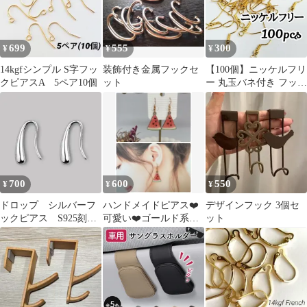
699
555
300
¥
¥
¥
14kgfシンプル S字フッ
装飾付き金属フックセ
【100個】ニッケルフリ
クピアスA 5ペア10個
ット
ー 丸玉バネ付き フック
ピアス ゴールド
700
600
550
¥
¥
¥
ドロップ シルバーフ
ハンドメイドピアス❤️
デザインフック 3個セ
ックピアス S925刻印
可愛い❤️ゴールド系す
ット
【両耳セット】
いかピアス❤️フルーツ
❤️夏❤️スイカ