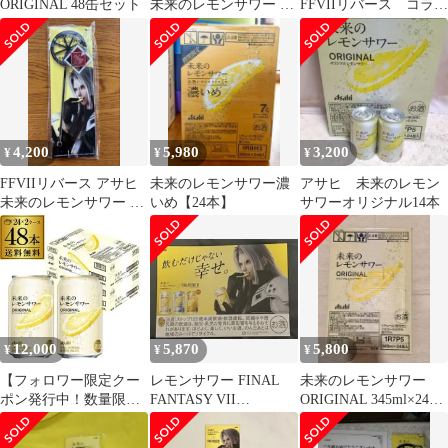
ORIGINAL 48缶セット
未来のレモンサワー マ
FFVIIリバース コラボ
ドラー⭐️
マルチレモンマドラ
ー 新品未開封
4,200
5,980
3,200
¥
¥
¥
FFVIIリバース アサヒ
未来のレモンサワー濃
アサヒ 未来のレモン
未来のレモンサワー コ
いめ【24本】
サワーオリジナル14本
ラボマドラー
12,000
5,870
5,800
¥
¥
¥
【フォロワー限定クー
レモンサワー FINAL
未来のレモンサワー
ポン発行中！数量限
FANTASY VII
ORIGINAL 345ml×24缶
定】送料無料 アサヒ 未
REBIRTH ポスター
入 アサヒ
来のレモンサワー オリ