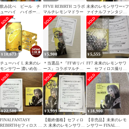
飲み比べ ビール チ
FFVII REBIRTH コラボ
未来のレモンサワー×フ
ューハイ ハイボー
マルチレモンマドラー
ァイナルファンタジー
ル アルコール大量ま
VII 神羅 マドラー
とめ売り 39本
10,673
5,900
5,555
¥
¥
¥
チューハイ L 未来のレ
＊当選品＊『FFⅦリバ
FF7 未来のレモンサワ
モンサワー 濃いめ缶
ース』コラボマルチレ
ー セフィロス撮りお
345ml 345ml x 2ケース
モンマドラー 神羅 アサ
ろしボイス付き しゃ
計48本 4/28以降順次発
ヒビール
べるコースター
送致します
22,500
3,999
18,900
¥
¥
¥
FINALFANTASY
【最終価格】セフィロ
【非売品】未来のレモ
REBIRTHセフィロス し
ス 未来のレモンサワー
ンサワー FINAL