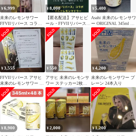
6,999
8,000
5,400
¥
¥
¥
未来のレモンサワー
【匿名配送】アサヒビ
Asahi 未来のレモンサワ
FFVIIリバース コラボ
ール・FFVIIリバース・
ー ORIGINAL 345ml 24
マルチレモンマドラ
コラボマルチレモンマ
缶
ー セフィロス
ドラー
3,555
550
4,200
¥
¥
¥
FFVIIリバース アサヒ
アサヒ 未来のレモンサ
未来のレモンサワー プ
未来のレモンサワー コ
ワー ステッカー2枚セ
レーン 24本入り
ラボマドラー ☆ アバラ
ット新品未使用
ンチ
8,900
2,000
1,200
¥
¥
¥