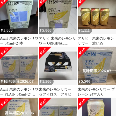
ピリッツ
^ZHAHMP3K^
5,800
5,800
1,111
¥
¥
¥
Asahi 未来のレモンサワ
アサヒ 未来のレモンサ
アサヒ 未来のレモン
ー 345ml×24本
ワー ORIGINAL
サワー 濃いめ
345ml×24缶
10,400
1,500
5,500
¥
¥
¥
Asahi 未来のレモンサワ
未来のレモンサワー
未来のレモンサワー プ
ー PLAIN 345ml×24缶
セフィロス アサヒ
レーン 24本入り
入 2箱