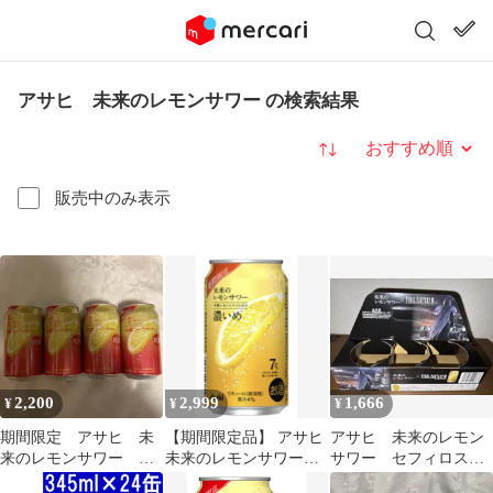
アサヒ 未来のレモンサワー の検索結果
並び替え
販売中のみ表示
2,200
2,999
1,666
¥
¥
¥
期間限定 アサヒ 未
【期間限定品】 アサヒ
アサヒ 未来のレモン
来のレモンサワー 檸
未来のレモンサワー濃
サワー セフィロス
檬コーラサワー 本
いめ 6缶セット
コラボ 箱 ボック