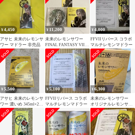
ジナル 数量限定 345ml
缶×48本 (24本×2ケー
ス) レモンサワー チュ
ーハイ サワー フルオー
プン缶 AIB
4,450
11,200
4,000
¥
¥
¥
アサヒ 未来のレモンサ
未来のレモンサワー
FFVIIリバース コラボ
ワー マドラー 非売品
FINAL FANTASY VII
マルチレモンマドラー
コラボ
5,500
5,100
6,300
¥
¥
¥
アサヒ 未来のレモンサ
FFVIIリバース コラボ
未来のレモンサワー
ワー 濃いめ 345ml×24
マルチレモンマドラー
オリジナルレモンサワ
缶入 チューハイ
ー 24缶