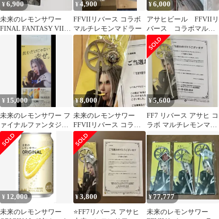
6,900
4,900
6,000
¥
¥
¥
未来のレモンサワー
FFVIIリバース コラボ
アサヒビール FFVIIリ
FINAL FANTASY VII
マルチレモンマドラー
バース コラボマルチ
マドラー 非売品
レモンマドラー
15,000
8,000
5,600
¥
¥
¥
未来のレモンサワー フ
未来のレモンサワー
FF7 リバース アサヒ コ
ァイナルファンタジ
FFVIIリバース コラボ
ラボ マルチレモンマド
ー セフィロス ポス
マルチレモンマドラ
ラー
ター 2枚
ー セフィロス
12,000
3,800
77,777
¥
¥
¥
未来のレモンサワー
⭐️FF7リバース アサヒ
未来のレモンサワー