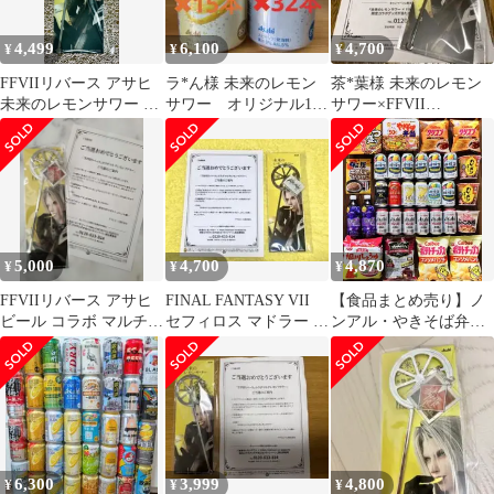
4,499
6,100
4,700
¥
¥
¥
FFVIIリバース アサヒ
ラ*ん様 未来のレモン
茶*葉様 未来のレモン
未来のレモンサワー コ
サワー オリジナル15
サワー×FFVII
ラボマドラー
本 プレーンレモンサ
REBIRTH コラボマルチ
ワー32本 計4
レモンマド
5,000
4,700
4,870
¥
¥
¥
FFVIIリバース アサヒ
FINAL FANTASY VII
【食品まとめ売り】ノ
ビール コラボ マルチレ
セフィロス マドラー 未
ンアル・やきそば弁
モンマドラー セフィロ
来のレモンサワー
当・プロクオリティカ
ス
レー・カレーメシ・袋
麺
6,300
3,999
4,800
¥
¥
¥