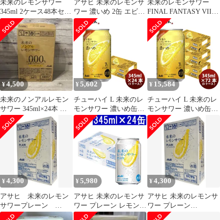
未来のレモンサワー
アサヒ 未来のレモンサ
未来のレモンサワー
345ml 2ケース48本セッ
ワー 濃いめ 2缶 エビ
FINAL FANTASY VII
ト
ス、デュワーズ12年コ
REBIRTH ※空き箱
ラボグラス
4,500
5,602
15,584
¥
¥
¥
未来のノンアルレモン
チューハイ L 未来のレ
チューハイ L 未来のレ
サワー 345ml×24本 ア
モンサワー 濃いめ缶
モンサワー 濃いめ缶
サヒ ノンアルコール
345ml 345ml x 1ケース
345ml 345ml x 3ケース
計24本 4/28以降順次発
計72本 4/28以降順次発
送致します
送致します
4,300
5,980
4,300
¥
¥
¥
アサヒ 未来のレモン
アサヒ 未来のレモンサ
アサヒ 未来のレモンサ
サワープレーン
ワー プレーン レモンサ
ワー プレーン
345ml×24本
ワー 345ml×24缶 5度 ス
345ml×24缶入