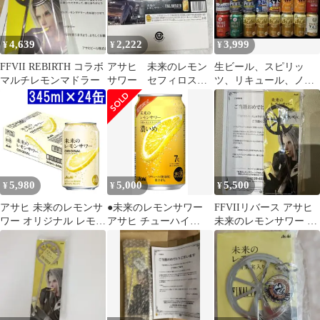
レモンサワー 6本セッ
ト レモンサワー 飲み比
べ チューハイ サワー
4,639
2,222
3,999
¥
¥
¥
RSL
FFVII REBIRTH コラボ
アサヒ 未来のレモン
生ビール、スピリッ
マルチレモンマドラー
サワー セフィロス
ツ、リキュール、ノン
コラボ 箱 ボックス
アルコール 350ml 24本
5,980
5,000
5,500
¥
¥
¥
アサヒ 未来のレモンサ
●未来のレモンサワー
FFVIIリバース アサヒ
ワー オリジナル レモン
アサヒ チューハイ
未来のレモンサワー コ
サワー 345ml×24缶 5度
345ml24本
ラボマドラー
スピリッツ
4904230076230/004254
^ZHAHMO3K^