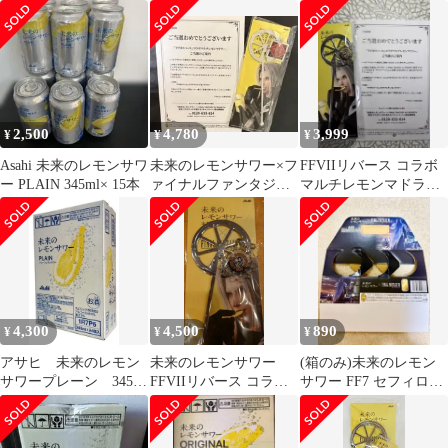
ゃべるコースター非売
FFVII マドラー 新品
FANTASY VII
品
REBIRTH
2,500
4,780
3,999
¥
¥
¥
Asahi 未来のレモンサワ
未来のレモンサワー×フ
FFVIIリバース コラボ
ー PLAIN 345ml× 15本
ァイナルファンタジー
マルチレモンマドラー
VII 神羅 マドラー
未来のレモンサワー 当
選品
4,300
4,500
890
¥
¥
¥
アサヒ 未来のレモン
未来のレモンサワー
(箱のみ)未来のレモン
サワープレーン 345㎖
FFVIIリバース コラボ
サワー FF7 セフィロス
×24缶入り
マルチレモンマドラー
コラボ