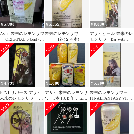
5,800
5,555
8,030
¥
¥
¥
Asahi 未来のレモンサワ
未来のレモンサワ
アサヒビール 未来のレ
ー ORIGINAL 345ml×24
ー 1箱(２４本)
モンサワーBar with
缶
FINAL FANTASY VII
REBIRTH コラボマルチ
レモンマドラー
4,799
1,600
5,500
¥
¥
¥
FFVIIリバース アサヒ
アサヒ 未来のレモンサ
未来のレモンサワー
未来のレモンサワー コ
ワー5本 HUB 缶チュー
FINALFANTASY VII セ
ラボマドラー 神羅
ハイ 各1本づつのセッ
フィロス ポスター
ト