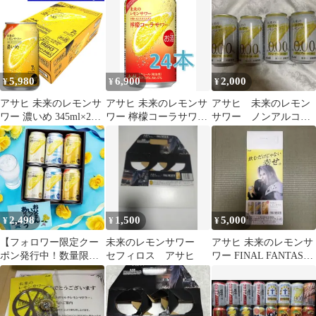
物 レモンスライス
ス FF
5,980
6,900
2,000
¥
¥
¥
アサヒ 未来のレモンサ
アサヒ 未来のレモンサ
アサヒ 未来のレモン
ワー 濃いめ 345ml×24
ワー 檸檬コーラサワー
サワー ノンアルコー
缶 7％ スピリッツ
ALC5% 345ml 24本
ル ノンアル 本物
^ZHAHMK3K^
レモン スライス
2,498
1,500
5,000
¥
¥
¥
【フォロワー限定クー
未来のレモンサワー
アサヒ 未来のレモンサ
ポン発行中！数量限
セフィロス アサヒ
ワー FINAL FANTASY
定】訳あり 父の日カー
VII ポスター
ド付・賞味期限2027/2
月のため 訳あり アウト
レット 在庫処分 未来の